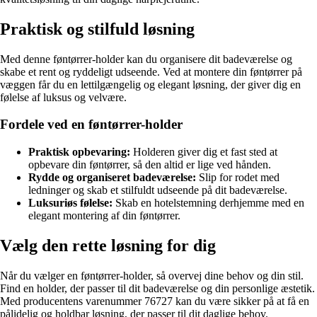
Praktisk og stilfuld løsning
Med denne føntørrer-holder kan du organisere dit badeværelse og
skabe et rent og ryddeligt udseende. Ved at montere din føntørrer på
væggen får du en lettilgængelig og elegant løsning, der giver dig en
følelse af luksus og velvære.
Fordele ved en føntørrer-holder
Praktisk opbevaring:
Holderen giver dig et fast sted at
opbevare din føntørrer, så den altid er lige ved hånden.
Rydde og organiseret badeværelse:
Slip for rodet med
ledninger og skab et stilfuldt udseende på dit badeværelse.
Luksuriøs følelse:
Skab en hotelstemning derhjemme med en
elegant montering af din føntørrer.
Vælg den rette løsning for dig
Når du vælger en føntørrer-holder, så overvej dine behov og din stil.
Find en holder, der passer til dit badeværelse og din personlige æstetik.
Med producentens varenummer 76727 kan du være sikker på at få en
pålidelig og holdbar løsning, der passer til dit daglige behov.