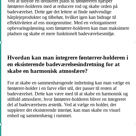
Ved at tilbyde en dedikeret plads til føntørreren hjælper
føntørrer-holderen med at reducere rod og skabe orden på
badeværelset. Dette gør det lettere at finde nødvendige
hårplejeprodukter og tilbehør, hvilket igen kan bidrage til
effektiviteten af ens morgenrutine. Med en velorganiseret
opbevaringsløsning som føntørrer-holderen kan man maksimere
pladsen og skabe et mere funktionelt badeværelsesmiljø.
Hvordan kan man integrere føntørrer-holderen i
en eksisterende badeværelsesindretning for at
skabe en harmonisk atmosfære?
For at skabe en sammenhængende indretning kan man vælge en
føntørrer-holder i en farve eller stil, der passer til resten af
badeværelset. Dette kan være med til at skabe en harmonisk og
stilfuld atmosfære, hvor føntørrer-holderen bliver en integreret
del af badeværelsens æstetik. Ved at vælge en holder, der
supplerer det eksisterende interiør, kan man skabe en visuel
enhed og sammenhæng i rummet.