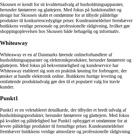
Skousen er kendt for sit kvalitetsudvalg af husholdningsapparater,
herunder føntørrere og glattejern. Med fokus på funktionalitet og
design har Skousen skabt et omdømme for at tilbyde pålidelige
produkter til konkurrencedygtige priser. Kundeanmeldelser fremhæver
butikkens venlige personale og professionelle rådgivning, hvilket gør
shoppingoplevelsen hos Skousen både behagelig og informativ.
Whiteaway
Whiteaway er en af Danmarks førende onlineforhandlere af
husholdningsapparater og elektronikprodukter, herunder føntørrere og
glattejern. Med fokus på bekvemmelighed og kundeservice har
Whiteaway etableret sig som en praktisk løsning for forbrugere, der
ønsker at handle elektronik online. Butikkens hurtige levering og
omfattende produktudvalg gør den til et populært valg for travle
kunder.
Punkt1
Punkt1 er en veletableret detailkæde, der tilbyder et bredt udvalg af
husholdningsprodukter, herunder føntørrere og glattejern. Med fokus
på kvalitet og pålidelighed har Punkt1 opbygget et omdømme for at
levere pålidelige produkter til fornuftige priser. Kundeanmeldelser
fremhæver butikkens venlige atmosfære og professionelle rådgivning