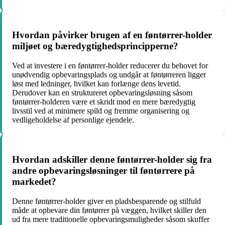
Hvordan påvirker brugen af en føntørrer-holder
miljøet og bæredygtighedsprincipperne?
Ved at investere i en føntørrer-holder reducerer du behovet for
unødvendig opbevaringsplads og undgår at føntørreren ligger
løst med ledninger, hvilket kan forlænge dens levetid.
Derudover kan en struktureret opbevaringsløsning såsom
føntørrer-holderen være et skridt mod en mere bæredygtig
livsstil ved at minimere spild og fremme organisering og
vedligeholdelse af personlige ejendele.
Hvordan adskiller denne føntørrer-holder sig fra
andre opbevaringsløsninger til føntørrere på
markedet?
Denne føntørrer-holder giver en pladsbesparende og stilfuld
måde at opbevare din føntørrer på væggen, hvilket skiller den
ud fra mere traditionelle opbevaringsmuligheder såsom skuffer