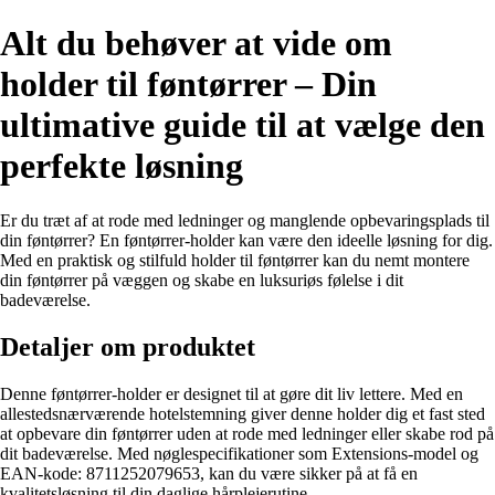
Alt du behøver at vide om
holder til føntørrer – Din
ultimative guide til at vælge den
perfekte løsning
Er du træt af at rode med ledninger og manglende opbevaringsplads til
din føntørrer? En føntørrer-holder kan være den ideelle løsning for dig.
Med en praktisk og stilfuld holder til føntørrer kan du nemt montere
din føntørrer på væggen og skabe en luksuriøs følelse i dit
badeværelse.
Detaljer om produktet
Denne føntørrer-holder er designet til at gøre dit liv lettere. Med en
allestedsnærværende hotelstemning giver denne holder dig et fast sted
at opbevare din føntørrer uden at rode med ledninger eller skabe rod på
dit badeværelse. Med nøglespecifikationer som Extensions-model og
EAN-kode: 8711252079653, kan du være sikker på at få en
kvalitetsløsning til din daglige hårplejerutine.