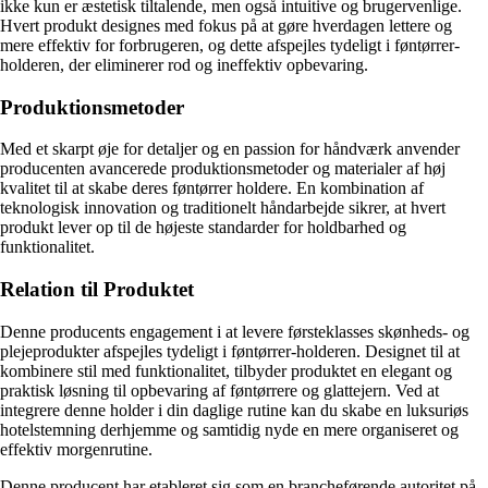
ikke kun er æstetisk tiltalende, men også intuitive og brugervenlige.
Hvert produkt designes med fokus på at gøre hverdagen lettere og
mere effektiv for forbrugeren, og dette afspejles tydeligt i føntørrer-
holderen, der eliminerer rod og ineffektiv opbevaring.
Produktionsmetoder
Med et skarpt øje for detaljer og en passion for håndværk anvender
producenten avancerede produktionsmetoder og materialer af høj
kvalitet til at skabe deres føntørrer holdere. En kombination af
teknologisk innovation og traditionelt håndarbejde sikrer, at hvert
produkt lever op til de højeste standarder for holdbarhed og
funktionalitet.
Relation til Produktet
Denne producents engagement i at levere førsteklasses skønheds- og
plejeprodukter afspejles tydeligt i føntørrer-holderen. Designet til at
kombinere stil med funktionalitet, tilbyder produktet en elegant og
praktisk løsning til opbevaring af føntørrere og glattejern. Ved at
integrere denne holder i din daglige rutine kan du skabe en luksuriøs
hotelstemning derhjemme og samtidig nyde en mere organiseret og
effektiv morgenrutine.
Denne producent har etableret sig som en brancheførende autoritet på