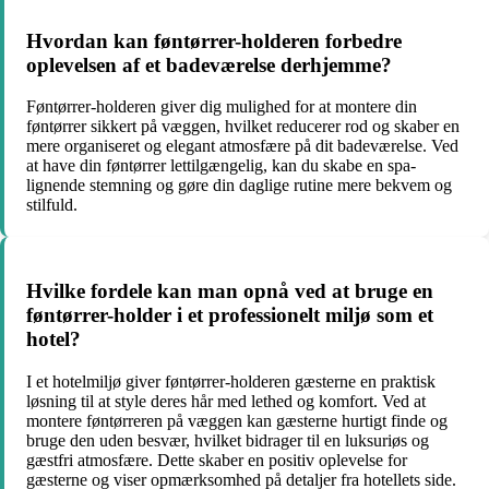
Hvordan kan føntørrer-holderen forbedre
oplevelsen af et badeværelse derhjemme?
Føntørrer-holderen giver dig mulighed for at montere din
føntørrer sikkert på væggen, hvilket reducerer rod og skaber en
mere organiseret og elegant atmosfære på dit badeværelse. Ved
at have din føntørrer lettilgængelig, kan du skabe en spa-
lignende stemning og gøre din daglige rutine mere bekvem og
stilfuld.
Hvilke fordele kan man opnå ved at bruge en
føntørrer-holder i et professionelt miljø som et
hotel?
I et hotelmiljø giver føntørrer-holderen gæsterne en praktisk
løsning til at style deres hår med lethed og komfort. Ved at
montere føntørreren på væggen kan gæsterne hurtigt finde og
bruge den uden besvær, hvilket bidrager til en luksuriøs og
gæstfri atmosfære. Dette skaber en positiv oplevelse for
gæsterne og viser opmærksomhed på detaljer fra hotellets side.