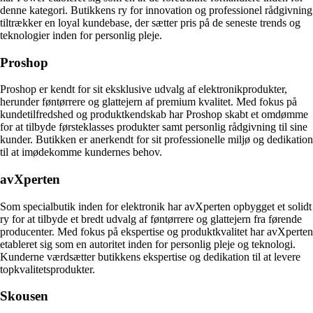
denne kategori. Butikkens ry for innovation og professionel rådgivning
tiltrækker en loyal kundebase, der sætter pris på de seneste trends og
teknologier inden for personlig pleje.
Proshop
Proshop er kendt for sit eksklusive udvalg af elektronikprodukter,
herunder føntørrere og glattejern af premium kvalitet. Med fokus på
kundetilfredshed og produktkendskab har Proshop skabt et omdømme
for at tilbyde førsteklasses produkter samt personlig rådgivning til sine
kunder. Butikken er anerkendt for sit professionelle miljø og dedikation
til at imødekomme kundernes behov.
avXperten
Som specialbutik inden for elektronik har avXperten opbygget et solidt
ry for at tilbyde et bredt udvalg af føntørrere og glattejern fra førende
producenter. Med fokus på ekspertise og produktkvalitet har avXperten
etableret sig som en autoritet inden for personlig pleje og teknologi.
Kunderne værdsætter butikkens ekspertise og dedikation til at levere
topkvalitetsprodukter.
Skousen