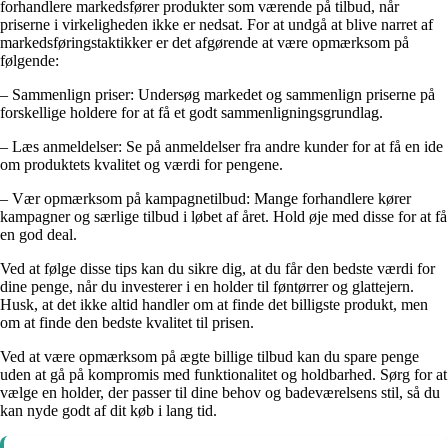
forhandlere markedsfører produkter som værende på tilbud, når
priserne i virkeligheden ikke er nedsat. For at undgå at blive narret af
markedsføringstaktikker er det afgørende at være opmærksom på
følgende:
– Sammenlign priser: Undersøg markedet og sammenlign priserne på
forskellige holdere for at få et godt sammenligningsgrundlag.
– Læs anmeldelser: Se på anmeldelser fra andre kunder for at få en ide
om produktets kvalitet og værdi for pengene.
– Vær opmærksom på kampagnetilbud: Mange forhandlere kører
kampagner og særlige tilbud i løbet af året. Hold øje med disse for at få
en god deal.
Ved at følge disse tips kan du sikre dig, at du får den bedste værdi for
dine penge, når du investerer i en holder til føntørrer og glattejern.
Husk, at det ikke altid handler om at finde det billigste produkt, men
om at finde den bedste kvalitet til prisen.
Ved at være opmærksom på ægte billige tilbud kan du spare penge
uden at gå på kompromis med funktionalitet og holdbarhed. Sørg for at
vælge en holder, der passer til dine behov og badeværelsens stil, så du
kan nyde godt af dit køb i lang tid.