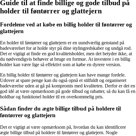
Guide til at finde billige og gode tilbud på
holder til føntørrer og glattejern
Fordelene ved at købe en billig holder til føntørrer og
glattejern
En holder til føntørrer og glattejern er en uundværlig genstand på
badeværelset for at holde styr på dine stylingredskaber og undgå rod.
Det er vigtigt at finde en god kvalitetsholder, men det betyder ikke, at
du nødvendigvis behøver at bruge en formue. At investere i en billig
holder kan være lige så effektivt som at købe en dyrere version.
En billig holder til føntørrer og glattejern kan have mange fordele.
Udover at spare penge kan du også opnå et stilfuldt og organiseret
badeværelse uden at gå på kompromis med kvaliteten. Derfor er det en
god idé at være opmærksom på gode tilbud og rabatter, så du kan få en
holdbar og funktionel holder til en overkommelig pris.
Sådan finder du ægte billige tilbud på holdere til
føntørrer og glattejern
Det er vigtigt at være opmærksom på, hvordan du kan identificere
ægte billige tilbud på holdere til føntørrer og glattejern. Nogle