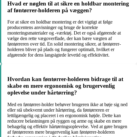
Hvad er nøglen til at sikre en holdbar montering
af føntørrer-holderen på væggen?
For at sikre en holdbar montering er det vigtigt at følge
producentens anvisninger og bruge de korrekte
monteringsmaterialer og -værktøj. Det er også afgørende at
vælge den rette vægoverflade, der kan bære vægten af
føntørreren over tid. En solid montering sikrer, at føntørrer-
holderen bliver på plads og fungerer optimalt, hvilket er
afgørende for dens langsigtede levetid og effektivitet.
Hvordan kan føntørrer-holderen bidrage til at
skabe en mere ergonomisk og brugervenlig
oplevelse under hårtørring?
Med en føntørrer-holder behøver brugeren ikke at bøje sig ned
eller stå ubekvemt under hårtørring, da føntørreren er
lettilgængelig og placeret i en ergonomisk højde. Dette kan
reducere belastningen på ryggen og arme og skabe en mere
behagelig og effektiv hårtørringsoplevelse. Ved at gøre brugen
af føntørreren mere brugervenlig kan føntørrer-holderen