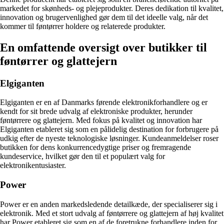
markedet for skønheds- og plejeprodukter. Deres dedikation til kvalitet,
innovation og brugervenlighed gør dem til det ideelle valg, når det
kommer til føntørrer holdere og relaterede produkter.
En omfattende oversigt over butikker til
føntørrer og glattejern
Elgiganten
Elgiganten er en af Danmarks førende elektronikforhandlere og er
kendt for sit brede udvalg af elektroniske produkter, herunder
føntørrere og glattejern. Med fokus på kvalitet og innovation har
Elgiganten etableret sig som en pålidelig destination for forbrugere på
udkig efter de nyeste teknologiske løsninger. Kundeanmeldelser roser
butikken for dens konkurrencedygtige priser og fremragende
kundeservice, hvilket gør den til et populært valg for
elektronikentusiaster.
Power
Power er en anden markedsledende detailkæde, der specialiserer sig i
elektronik. Med et stort udvalg af føntørrere og glattejern af høj kvalitet
har Power etableret sig som en af de foretrukne forhandlere inden for