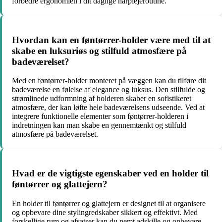
forbedre ergonomien i dit daglige hårplejeroutine.
Hvordan kan en føntørrer-holder være med til at
skabe en luksuriøs og stilfuld atmosfære på
badeværelset?
Med en føntørrer-holder monteret på væggen kan du tilføre dit
badeværelse en følelse af elegance og luksus. Den stilfulde og
strømlinede udformning af holderen skaber en sofistikeret
atmosfære, der kan løfte hele badeværelsens udseende. Ved at
integrere funktionelle elementer som føntørrer-holderen i
indretningen kan man skabe en gennemtænkt og stilfuld
atmosfære på badeværelset.
Hvad er de vigtigste egenskaber ved en holder til
føntørrer og glattejern?
En holder til føntørrer og glattejern er designet til at organisere
og opbevare dine stylingredskaber sikkert og effektivt. Med
forskellige rum og afsatser kan du nemt adskille og opbevare