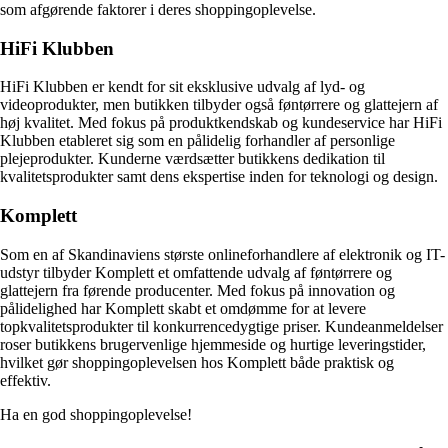
som afgørende faktorer i deres shoppingoplevelse.
HiFi Klubben
HiFi Klubben er kendt for sit eksklusive udvalg af lyd- og
videoprodukter, men butikken tilbyder også føntørrere og glattejern af
høj kvalitet. Med fokus på produktkendskab og kundeservice har HiFi
Klubben etableret sig som en pålidelig forhandler af personlige
plejeprodukter. Kunderne værdsætter butikkens dedikation til
kvalitetsprodukter samt dens ekspertise inden for teknologi og design.
Komplett
Som en af Skandinaviens største onlineforhandlere af elektronik og IT-
udstyr tilbyder Komplett et omfattende udvalg af føntørrere og
glattejern fra førende producenter. Med fokus på innovation og
pålidelighed har Komplett skabt et omdømme for at levere
topkvalitetsprodukter til konkurrencedygtige priser. Kundeanmeldelser
roser butikkens brugervenlige hjemmeside og hurtige leveringstider,
hvilket gør shoppingoplevelsen hos Komplett både praktisk og
effektiv.
Ha en god shoppingoplevelse!