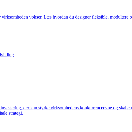
 når virksomheden vokser. Læs hvordan du designer fleksible, modulære o
dvikling
sk investering, der kan styrke virksomhedens konkurrenceevne og skabe 
ale strategi.