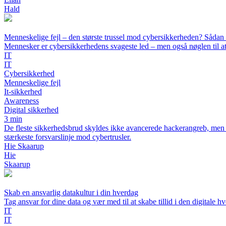
Hald
Menneskelige fejl – den største trussel mod cybersikkerheden? Såda
Mennesker er cybersikkerhedens svageste led – men også nøglen til at
IT
IT
Cybersikkerhed
Menneskelige fejl
It-sikkerhed
Awareness
Digital sikkerhed
3 min
De fleste sikkerhedsbrud skyldes ikke avancerede hackerangreb, men 
stærkeste forsvarslinje mod cybertrusler.
Hie Skaarup
Hie
Skaarup
Skab en ansvarlig datakultur i din hverdag
Tag ansvar for dine data og vær med til at skabe tillid i den digitale h
IT
IT