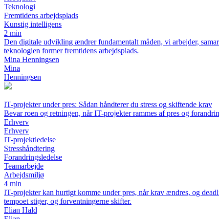
Teknologi
Fremtidens arbejdsplads
Kunstig intelligens
2 min
Den digitale udvikling ændrer fundamentalt måden, vi arbejder, samarbe
teknologien former fremtidens arbejdsplads.
Mina Henningsen
Mina
Henningsen
IT-projekter under pres: Sådan håndterer du stress og skiftende krav
Bevar roen og retningen, når IT-projekter rammes af pres og forandri
Erhverv
Erhverv
IT-projektledelse
Stresshåndtering
Forandringsledelse
Teamarbejde
Arbejdsmiljø
4 min
IT-projekter kan hurtigt komme under pres, når krav ændres, og dead
tempoet stiger, og forventningerne skifter.
Elian Hald
Elian