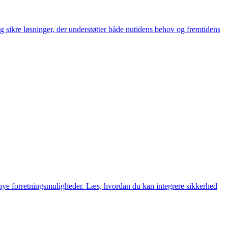
g sikre løsninger, der understøtter både nutidens behov og fremtidens
nye forretningsmuligheder. Læs, hvordan du kan integrere sikkerhed