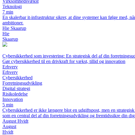
Virksomhedsvækst
Teknologi
7 min
En skalerbar it-infrastruktur sikrer, at dine systemer kan følge med,
ambitioner.
Hie Skaarup
Hie
Skaarup
Cybersikkerhed som investering: En strategisk del af din forretningsu
Gør cybersikkerhed til en drivkraft for vækst, tillid og innovation
Erhverv
Erhverv
Cybersikkerhed
Forretningsudvikling
Digital strategi
Risikoledelse
Innovation
5 min
Cybersikkerhed er ikke længere blot en udgiftspost, men en strategi
som en central del af din forretningsudvikling og fremtidssikre din digit
August Hvidt
August
Hvidt