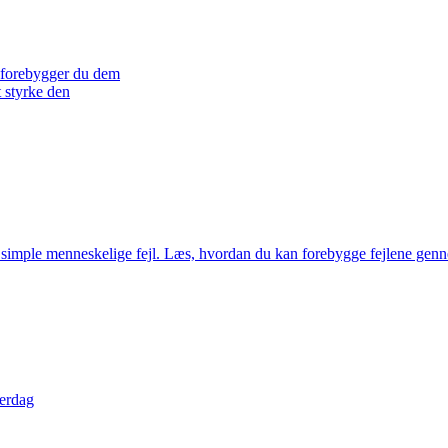
n forebygger du dem
 styrke den
simple menneskelige fejl. Læs, hvordan du kan forebygge fejlene genne
verdag