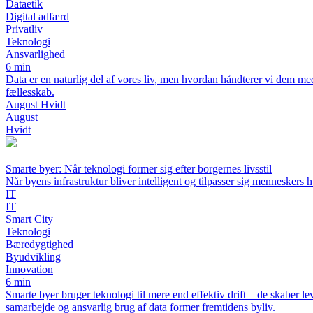
Dataetik
Digital adfærd
Privatliv
Teknologi
Ansvarlighed
6 min
Data er en naturlig del af vores liv, men hvordan håndterer vi dem med o
fællesskab.
August Hvidt
August
Hvidt
Smarte byer: Når teknologi former sig efter borgernes livsstil
Når byens infrastruktur bliver intelligent og tilpasser sig menneskers 
IT
IT
Smart City
Teknologi
Bæredygtighed
Byudvikling
Innovation
6 min
Smarte byer bruger teknologi til mere end effektiv drift – de skaber l
samarbejde og ansvarlig brug af data former fremtidens byliv.