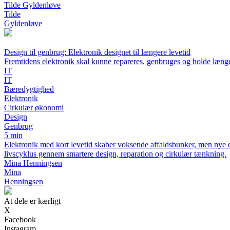
Tilde Gyldenløve
Tilde
Gyldenløve
Design til genbrug: Elektronik designet til længere levetid
Fremtidens elektronik skal kunne repareres, genbruges og holde læng
IT
IT
Bæredygtighed
Elektronik
Cirkulær økonomi
Design
Genbrug
5 min
Elektronik med kort levetid skaber voksende affaldsbunker, men nye
livscyklus gennem smartere design, reparation og cirkulær tænkning.
Mina Henningsen
Mina
Henningsen
At dele er kærligt
X
Facebook
Instagram