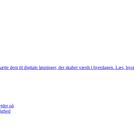
tte dem til digitale løsninger, der skaber værdi i hverdagen. Læs, hv
ejder på
lighed