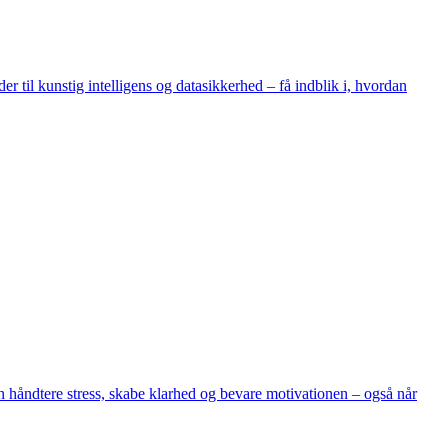
r til kunstig intelligens og datasikkerhed – få indblik i, hvordan
 håndtere stress, skabe klarhed og bevare motivationen – også når