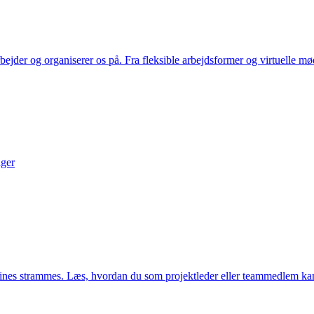
jder og organiserer os på. Fra fleksible arbejdsformer og virtuelle møde
nger
lines strammes. Læs, hvordan du som projektleder eller teammedlem kan