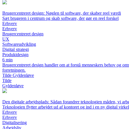
Brugercentreret design: Nøglen til software, der skaber reel værdi
Sæt brugeren i centrum og skab software, der gør en reel forskel
Erhverv
Erhverv
Brugercentreret design
UX
Softwareudvikling
Digital strategi
Produktdesign
6 min
Brugercentreret design handler om at forstå menneskers behov og omsæ
forretningen.
Tilde Gyldenløve
Tilde
Gyldenløve
Den digitale arbejdsplads: Sådan forandrer teknologien måden, vi arb
Teknologien flytter arbejdet ud af kontoret og ind i en ny digital virke
Erhverv
Erhverv
Digitalisering
Arbejdsliv