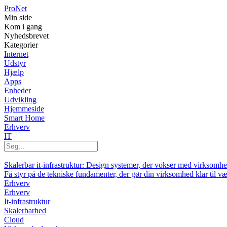
Pro
Net
Min side
Kom i gang
Nyhedsbrevet
Kategorier
Internet
Udstyr
Hjælp
Apps
Enheder
Udvikling
Hjemmeside
Smart Home
Erhverv
IT
Skalerbar it-infrastruktur: Design systemer, der vokser med virksomh
Få styr på de tekniske fundamenter, der gør din virksomhed klar til v
Erhverv
Erhverv
It-infrastruktur
Skalerbarhed
Cloud