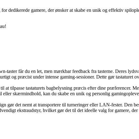
g for dedikerede gamere, der ønsker at skabe en unik og effektiv spilop
eau!
-taster får du en let, men mærkbar feedback fra tasterne. Deres lyds
hurtigt og præcist under intense gaming-sessioner. Dette gør tastaturet o
t tilpasse tastaturets bagbelysning præcis efter dine præferencer. Me
il eller skærmindhold, kan du skabe en unik og personlig gamingoplevel
n gør det nemt at transportere til turneringer eller LAN-fester. Den b
endigt ekstraudstyr, hvilket gør det til det ideelle valg for gamere, d