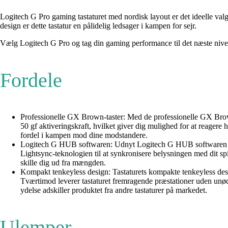
Logitech G Pro gaming tastaturet med nordisk layout er det ideelle val
design er dette tastatur en pålidelig ledsager i kampen for sejr.
Vælg Logitech G Pro og tag din gaming performance til det næste niv
Fordele
Professionelle GX Brown-taster: Med de professionelle GX Brown
50 gf aktiveringskraft, hvilket giver dig mulighed for at reagere 
fordel i kampen mod dine modstandere.
Logitech G HUB softwaren: Udnyt Logitech G HUB softwaren til a
Lightsync-teknologien til at synkronisere belysningen med dit sp
skille dig ud fra mængden.
Kompakt tenkeyless design: Tastaturets kompakte tenkeyless desig
Tværtimod leverer tastaturet fremragende præstationer uden unødv
ydelse adskiller produktet fra andre tastaturer på markedet.
Ulemper