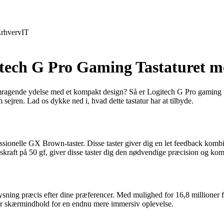
rhverv
IT
itech G Pro Gaming Tastaturet 
emragende ydelse med et kompakt design? Så er Logitech G Pro gaming tas
 sejren. Lad os dykke ned i, hvad dette tastatur har at tilbyde.
essionelle GX Brown-taster. Disse taster giver dig en let feedback kom
skraft på 50 gf, giver disse taster dig den nødvendige præcision og kom
ing præcis efter dine præferencer. Med mulighed for 16,8 millioner f
eller skærmindhold for en endnu mere immersiv oplevelse.