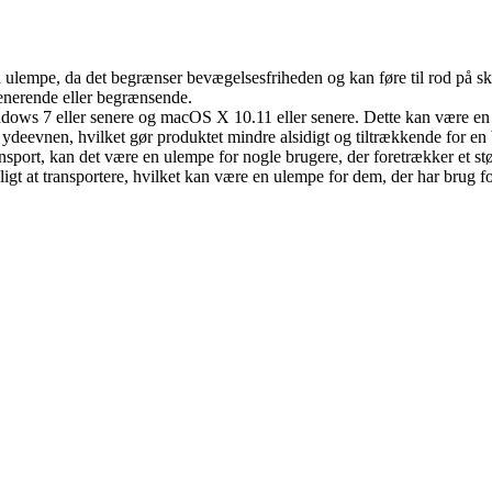
n ulempe, da det begrænser bevægelsesfriheden og kan føre til rod på sk
 generende eller begrænsende.
dows 7 eller senere og macOS X 10.11 eller senere. Dette kan være en 
g ydeevnen, hvilket gør produktet mindre alsidigt og tiltrækkende for e
sport, kan det være en ulempe for nogle brugere, der foretrækker et størr
gt at transportere, hvilket kan være en ulempe for dem, der har brug fo