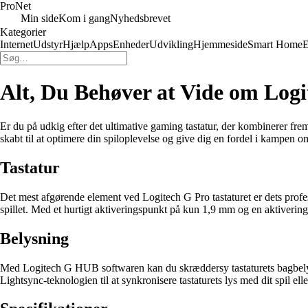
Pro
Net
Min side
Kom i gang
Nyhedsbrevet
Kategorier
Internet
Udstyr
Hjælp
Apps
Enheder
Udvikling
Hjemmeside
Smart Home
E
Alt, Du Behøver at Vide om Log
Er du på udkig efter det ultimative gaming tastatur, der kombinerer fr
skabt til at optimere din spiloplevelse og give dig en fordel i kampen om
Tastatur
Det mest afgørende element ved Logitech G Pro tastaturet er dets prof
spillet. Med et hurtigt aktiveringspunkt på kun 1,9 mm og en aktivering
Belysning
Med Logitech G HUB softwaren kan du skræddersy tastaturets bagbelysn
Lightsync-teknologien til at synkronisere tastaturets lys med dit spil 