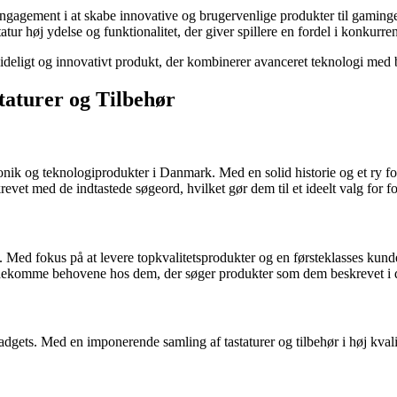
 engagement i at skabe innovative og brugervenlige produkter til gami
tur høj ydelse og funktionalitet, der giver spillere en fordel i konkur
ideligt og innovativt produkt, der kombinerer avanceret teknologi med 
taturer og Tilbehør
onik og teknologiprodukter i Danmark. Med en solid historie og et ry for 
revet med de indtastede søgeord, hvilket gør dem til et ideelt valg for fo
 Med fokus på at levere topkvalitetsprodukter og en førsteklasses kunde
 imødekomme behovene hos dem, der søger produkter som dem beskrevet i
adgets. Med en imponerende samling af tastaturer og tilbehør i høj kvali