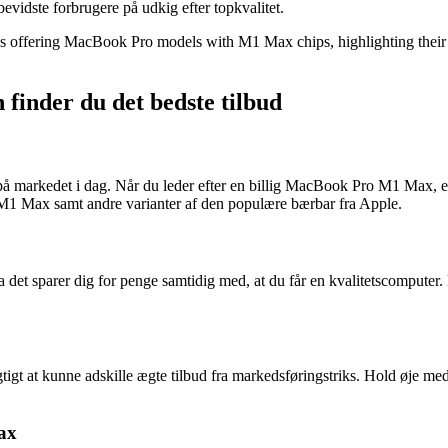
evidste forbrugere på udkig efter topkvalitet.
res offering MacBook Pro models with M1 Max chips, highlighting their 
inder du det bedste tilbud
arkedet i dag. Når du leder efter en billig MacBook Pro M1 Max, er d
 M1 Max samt andre varianter af den populære bærbar fra Apple.
det sparer dig for penge samtidig med, at du får en kvalitetscomputer. 
igt at kunne adskille ægte tilbud fra markedsføringstriks. Hold øje med 
ax