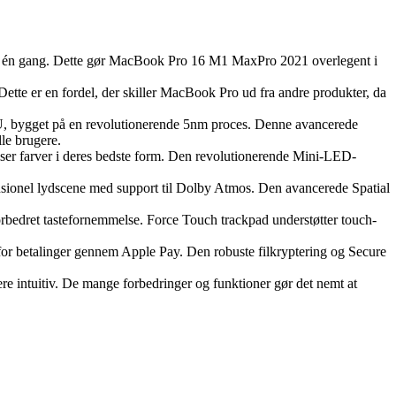
 på én gang. Dette gør MacBook Pro 16 M1 MaxPro 2021 overlegent i
tte er en fordel, der skiller MacBook Pro ud fra andre produkter, da
, bygget på en revolutionerende 5nm proces. Denne avancerede
lle brugere.
r farver i deres bedste form. Den revolutionerende Mini-LED-
ensionel lydscene med support til Dolby Atmos. Den avancerede Spatial
rbedret tastefornemmelse. Force Touch trackpad understøtter touch-
for betalinger gennem Apple Pay. Den robuste filkryptering og Secure
 intuitiv. De mange forbedringer og funktioner gør det nemt at