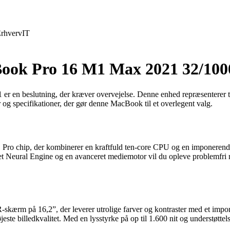
rhverv
IT
Book Pro 16 M1 Max 2021 32/100
en beslutning, der kræver overvejelse. Denne enhed repræsenterer top
 og specifikationer, der gør denne MacBook til et overlegent valg.
o chip, der kombinerer en kraftfuld ten-core CPU og en imponerende
ygget Neural Engine og en avanceret mediemotor vil du opleve problemfri
m på 16,2”, der leverer utrolige farver og kontraster med et impon
ste billedkvalitet. Med en lysstyrke på op til 1.600 nit og understøtte