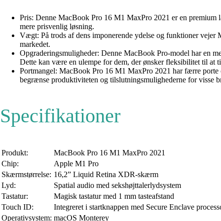
Pris: Denne MacBook Pro 16 M1 MaxPro 2021 er en premium laptop
mere prisvenlig løsning.
Vægt: På trods af dens imponerende ydelse og funktioner vejer M
markedet.
Opgraderingsmuligheder: Denne MacBook Pro-model har en mere l
Dette kan være en ulempe for dem, der ønsker fleksibilitet til at t
Portmangel: MacBook Pro 16 M1 MaxPro 2021 har færre porte end ti
begrænse produktiviteten og tilslutningsmulighederne for visse b
Specifikationer
Produkt:
MacBook Pro 16 M1 MaxPro 2021
Chip:
Apple M1 Pro
Skærmstørrelse:
16,2” Liquid Retina XDR-skærm
Lyd:
Spatial audio med sekshøjttalerlydsystem
Tastatur:
Magisk tastatur med 1 mm tasteafstand
Touch ID:
Integreret i startknappen med Secure Enclave process
Operativsystem:
macOS Monterey