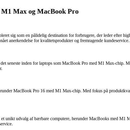
il M1 Max og MacBook Pro
bleret sig som en pålidelig destination for forbrugere, der leder efte
ået anerkendelse for kvalitetsprodukter og fremragende kundeservice.
der det seneste inden for laptops som MacBook Pro med M1 Max-chip. Me
r.
 herunder MacBook Pro 16 med M1 Max-chip. Med fokus på produktkvalite
n et unikt udvalg af bærbare computere, herunder MacBooks med M1 Max-
service.