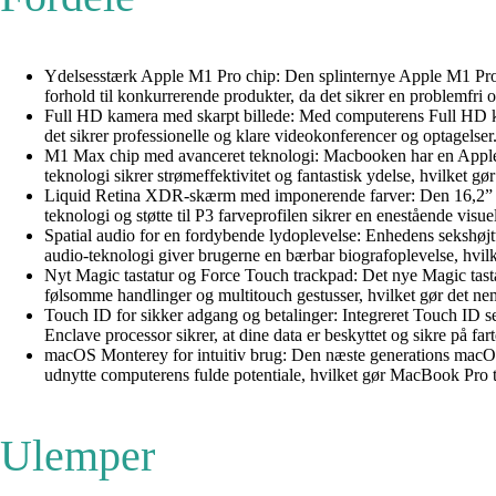
Ydelsesstærk Apple M1 Pro chip: Den splinternye Apple M1 Pro 
forhold til konkurrerende produkter, da det sikrer en problemfri 
Full HD kamera med skarpt billede: Med computerens Full HD kame
det sikrer professionelle og klare videokonferencer og optagelser
M1 Max chip med avanceret teknologi: Macbooken har en Apple
teknologi sikrer strømeffektivitet og fantastisk ydelse, hvilket 
Liquid Retina XDR-skærm med imponerende farver: Den 16,2” Li
teknologi og støtte til P3 farveprofilen sikrer en enestående visu
Spatial audio for en fordybende lydoplevelse: Enhedens sekshøj
audio-teknologi giver brugerne en bærbar biografoplevelse, hvi
Nyt Magic tastatur og Force Touch trackpad: Det nye Magic tasta
følsomme handlinger og multitouch gestusser, hvilket gør det ne
Touch ID for sikker adgang og betalinger: Integreret Touch ID s
Enclave processor sikrer, at dine data er beskyttet og sikre på fart
macOS Monterey for intuitiv brug: Den næste generations macOS 
udnytte computerens fulde potentiale, hvilket gør MacBook Pro til
Ulemper