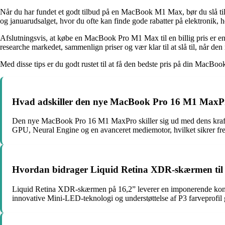
Når du har fundet et godt tilbud på en MacBook M1 Max, bør du slå til.
og januarudsalget, hvor du ofte kan finde gode rabatter på elektronik
Afslutningsvis, at købe en MacBook Pro M1 Max til en billig pris er en
researche markedet, sammenlign priser og vær klar til at slå til, når den
Med disse tips er du godt rustet til at få den bedste pris på din MacB
Hvad adskiller den nye MacBook Pro 16 M1 MaxPro
Den nye MacBook Pro 16 M1 MaxPro skiller sig ud med dens kraftfu
GPU, Neural Engine og en avanceret mediemotor, hvilket sikrer fre
Hvordan bidrager Liquid Retina XDR-skærmen til en
Liquid Retina XDR-skærmen på 16,2” leverer en imponerende kontras
innovative Mini-LED-teknologi og understøttelse af P3 farveprofil g