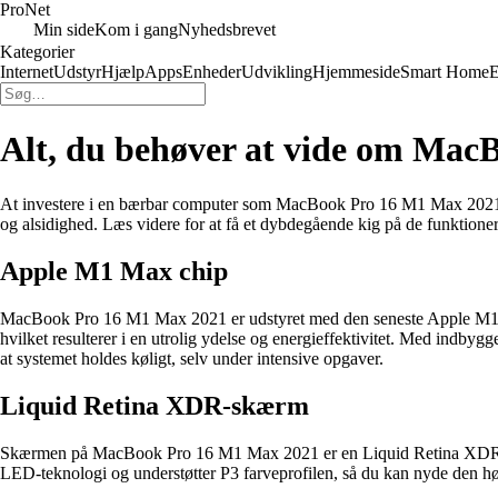
Pro
Net
Min side
Kom i gang
Nyhedsbrevet
Kategorier
Internet
Udstyr
Hjælp
Apps
Enheder
Udvikling
Hjemmeside
Smart Home
E
Alt, du behøver at vide om Mac
At investere i en bærbar computer som MacBook Pro 16 M1 Max 2021 er 
og alsidighed. Læs videre for at få et dybdegående kig på de funktioner
Apple M1 Max chip
MacBook Pro 16 M1 Max 2021 er udstyret med den seneste Apple M1 Pr
hvilket resulterer i en utrolig ydelse og energieffektivitet. Med indb
at systemet holdes køligt, selv under intensive opgaver.
Liquid Retina XDR-skærm
Skærmen på MacBook Pro 16 M1 Max 2021 er en Liquid Retina XDR-skær
LED-teknologi og understøtter P3 farveprofilen, så du kan nyde den høje