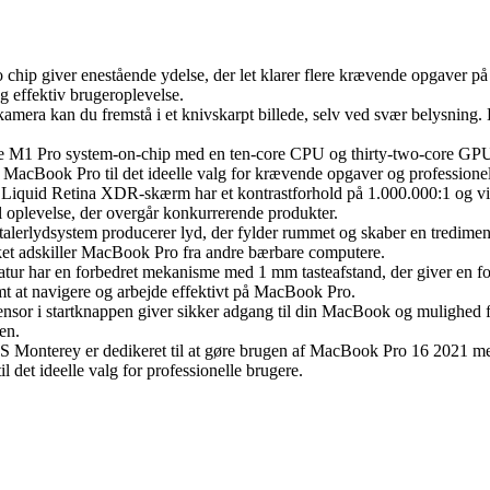
chip giver enestående ydelse, der let klarer flere krævende opgaver
og effektiv brugeroplevelse.
ra kan du fremstå i et knivskarpt billede, selv ved svær belysning. De
.
 M1 Pro system-on-chip med en ten-core CPU og thirty-two-core GPU
gør MacBook Pro til det ideelle valg for krævende opgaver og professione
quid Retina XDR-skærm har et kontrastforhold på 1.000.000:1 og vise
el oplevelse, der overgår konkurrerende produkter.
ttalerlydsystem producerer lyd, der fylder rummet og skaber en tredim
lket adskiller MacBook Pro fra andre bærbare computere.
tur har en forbedret mekanisme med 1 mm tasteafstand, der giver en fo
mt at navigere og arbejde effektivt på MacBook Pro.
ensor i startknappen giver sikker adgang til din MacBook og mulighed 
en.
Monterey er dedikeret til at gøre brugen af MacBook Pro 16 2021 mere
 det ideelle valg for professionelle brugere.