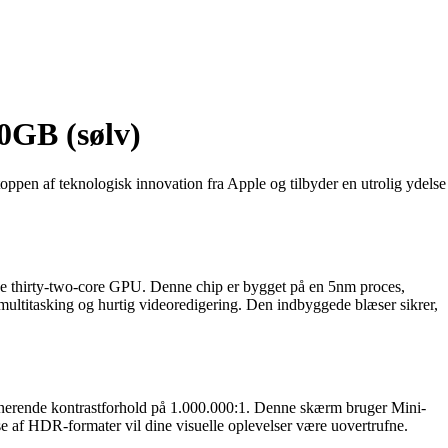
0GB (sølv)
pen af teknologisk innovation fra Apple og tilbyder en utrolig ydelse
 thirty-two-core GPU. Denne chip er bygget på en 5nm proces,
 multitasking og hurtig videoredigering. Den indbyggede blæser sikrer,
erende kontrastforhold på 1.000.000:1. Denne skærm bruger Mini-
lse af HDR-formater vil dine visuelle oplevelser være uovertrufne.