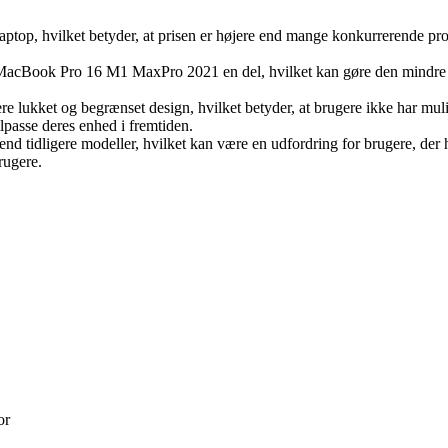
, hvilket betyder, at prisen er højere end mange konkurrerende produ
acBook Pro 16 M1 MaxPro 2021 en del, hvilket kan gøre den mindre bærb
ukket og begrænset design, hvilket betyder, at brugere ikke har mul
ilpasse deres enhed i fremtiden.
dligere modeller, hvilket kan være en udfordring for brugere, der har 
rugere.
or