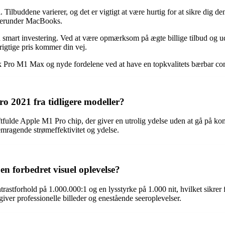
 Tilbuddene varierer, og det er vigtigt at være hurtig for at sikre di
, herunder MacBooks.
 smart investering. Ved at være opmærksom på ægte billige tilbud og udn
 rigtige pris kommer din vej.
ook Pro M1 Max og nyde fordelene ved at have en topkvalitets bærbar co
 2021 fra tidligere modeller?
lde Apple M1 Pro chip, der giver en utrolig ydelse uden at gå på kom
mragende strømeffektivitet og ydelse.
 forbedret visuel oplevelse?
tforhold på 1.000.000:1 og en lysstyrke på 1.000 nit, hvilket sikrer f
iver professionelle billeder og enestående seeroplevelser.