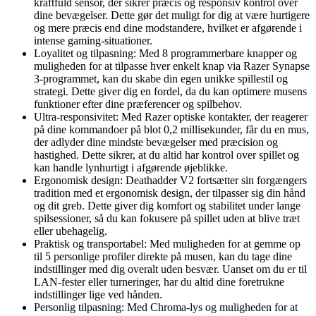
kraftfuld sensor, der sikrer præcis og responsiv kontrol over
dine bevægelser. Dette gør det muligt for dig at være hurtigere
og mere præcis end dine modstandere, hvilket er afgørende i
intense gaming-situationer.
Loyalitet og tilpasning: Med 8 programmerbare knapper og
muligheden for at tilpasse hver enkelt knap via Razer Synapse
3-programmet, kan du skabe din egen unikke spillestil og
strategi. Dette giver dig en fordel, da du kan optimere musens
funktioner efter dine præferencer og spilbehov.
Ultra-responsivitet: Med Razer optiske kontakter, der reagerer
på dine kommandoer på blot 0,2 millisekunder, får du en mus,
der adlyder dine mindste bevægelser med præcision og
hastighed. Dette sikrer, at du altid har kontrol over spillet og
kan handle lynhurtigt i afgørende øjeblikke.
Ergonomisk design: Deathadder V2 fortsætter sin forgængers
tradition med et ergonomisk design, der tilpasser sig din hånd
og dit greb. Dette giver dig komfort og stabilitet under lange
spilsessioner, så du kan fokusere på spillet uden at blive træt
eller ubehagelig.
Praktisk og transportabel: Med muligheden for at gemme op
til 5 personlige profiler direkte på musen, kan du tage dine
indstillinger med dig overalt uden besvær. Uanset om du er til
LAN-fester eller turneringer, har du altid dine foretrukne
indstillinger lige ved hånden.
Personlig tilpasning: Med Chroma-lys og muligheden for at