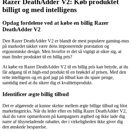
Razer DeathAdder V2: Køb produktet
billigt og med intelligens
Opdag fordelene ved at købe en billig Razer
DeathAdder V2
Den Razer DeathAdder V2 er blandt de mest populære gaming-mus
på markedet takket være dens imponerende præstation og
ergonomiske design. Men hvorfor er det så vigtigt at sikre sig, at
man finder produktet til en billig pris?
At købe en Razer DeathAdder V2 til en billig pris kan betyde, at du
får adgang til et high-end produkt til en brøkdel af prisen. Med den
rette intelligens og en god jagt på tilbud kan du spare penge,
samtidig med at du sikrer dig et kvalitetsprodukt.
Identificer ægte billig tilbud
Det er afgørende at kunne skelne mellem ægte billige tilbud og blot
marketingtricks. Når du leder efter en billig Razer DeathAdder V2,
skal du være opmærksom på kampagners ægthed og ikke lade dig
narre af tilsyneladende rabatter, der i virkeligheden ikke giver dig
den ønskede besparelse.