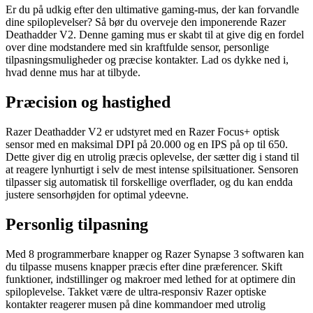
Er du på udkig efter den ultimative gaming-mus, der kan forvandle
dine spiloplevelser? Så bør du overveje den imponerende Razer
Deathadder V2. Denne gaming mus er skabt til at give dig en fordel
over dine modstandere med sin kraftfulde sensor, personlige
tilpasningsmuligheder og præcise kontakter. Lad os dykke ned i,
hvad denne mus har at tilbyde.
Præcision og hastighed
Razer Deathadder V2 er udstyret med en Razer Focus+ optisk
sensor med en maksimal DPI på 20.000 og en IPS på op til 650.
Dette giver dig en utrolig præcis oplevelse, der sætter dig i stand til
at reagere lynhurtigt i selv de mest intense spilsituationer. Sensoren
tilpasser sig automatisk til forskellige overflader, og du kan endda
justere sensorhøjden for optimal ydeevne.
Personlig tilpasning
Med 8 programmerbare knapper og Razer Synapse 3 softwaren kan
du tilpasse musens knapper præcis efter dine præferencer. Skift
funktioner, indstillinger og makroer med lethed for at optimere din
spiloplevelse. Takket være de ultra-responsiv Razer optiske
kontakter reagerer musen på dine kommandoer med utrolig