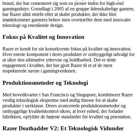
brand, der har cementeret sig som en pioner inden for high-end
gamingudstyr. Grundlagt i 2005 af en gruppe lidenskabelige gamere,
har Razer altid stræbt efter at skabe produkter, der ikke blot
imødekommer gameres behov men overtræffer dem med innovativ
teknologi og enestående design.
Fokus på Kvalitet og Innovation
Razer er kendt for sin konsekvente fokus på kvalitet og innovation.
Hver eneste komponent i deres produkter er omhyggeligt udvalgt for
at sikre den ultimative ydeevne og holdbarhed. Det er dette
engagement i kvalitet, der har gjort Razer til et af de mest
respekterede navne i gamingverdenen.
Produktionsmetoder og Teknologi
Med hovedkvarter i San Francisco og Singapore, kombinerer Razer
vestlig teknologisk ekspertise med østlig finesse for at skabe
produkter i særklasse. Deres avancerede produktionsmetoder og
omhyggelige kvalitetskontrol sikrer, at hver enhed, der forlader
fabrikken, opfylder de højeste standarder for kvalitet og præstation.
Razer Deathadder V2: Et Teknologisk Vidunder