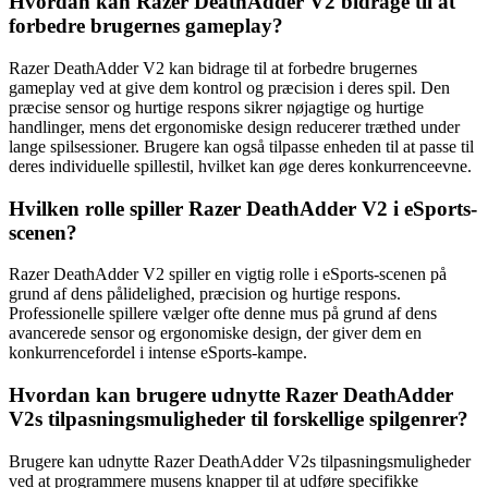
Hvordan kan Razer DeathAdder V2 bidrage til at
forbedre brugernes gameplay?
Razer DeathAdder V2 kan bidrage til at forbedre brugernes
gameplay ved at give dem kontrol og præcision i deres spil. Den
præcise sensor og hurtige respons sikrer nøjagtige og hurtige
handlinger, mens det ergonomiske design reducerer træthed under
lange spilsessioner. Brugere kan også tilpasse enheden til at passe til
deres individuelle spillestil, hvilket kan øge deres konkurrenceevne.
Hvilken rolle spiller Razer DeathAdder V2 i eSports-
scenen?
Razer DeathAdder V2 spiller en vigtig rolle i eSports-scenen på
grund af dens pålidelighed, præcision og hurtige respons.
Professionelle spillere vælger ofte denne mus på grund af dens
avancerede sensor og ergonomiske design, der giver dem en
konkurrencefordel i intense eSports-kampe.
Hvordan kan brugere udnytte Razer DeathAdder
V2s tilpasningsmuligheder til forskellige spilgenrer?
Brugere kan udnytte Razer DeathAdder V2s tilpasningsmuligheder
ved at programmere musens knapper til at udføre specifikke