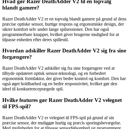
Hvad gør Razer DeathAdder V2 til en topvalg
blandt gamere?
Razer DeathAdder V2 er en topvalg blandt gamere på grund af dens
præcise optiske sensor, hurtige respons og ergonomiske design, der
sikrer komfort selv under lange spilsessioner. Den har også
programmerbare knapper, hvilket giver brugerne mulighed for at
tilpasse enheden efter deres spillestil.
Hvordan adskiller Razer DeathAdder V2 sig fra sine
forgængere?
Razer DeathAdder V2 adskiller sig fra sine forgængere ved at
tilbyde opdateret optisk sensor-teknologi, og en forbedret
ergonomisk formfaktor, der giver bedre kontrol og komfort. Den har
også øget holdbarhed og en bedre responsivitet, hvilket gør den
ideel til konkurrenceprægede spil.
Hvilke features gør Razer DeathAdder V2 velegnet
til FPS-spil?
Razer DeathAdder V2 er velegnet til FPS-spil på grund af sin
præcise sensor, der muliggør hurtig og præcis sporingsbevægelse.
Med muligheden for at tilpasse sensorfølsomhed og programmere