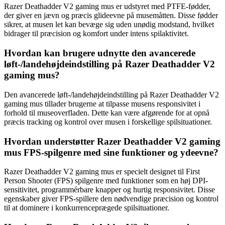
Razer Deathadder V2 gaming mus er udstyret med PTFE-fødder,
der giver en jævn og præcis glideevne på musemåtten. Disse fødder
sikrer, at musen let kan bevæge sig uden unødig modstand, hvilket
bidrager til præcision og komfort under intens spilaktivitet.
Hvordan kan brugere udnytte den avancerede
løft-/landehøjdeindstilling på Razer Deathadder V2
gaming mus?
Den avancerede løft-/landehøjdeindstilling på Razer Deathadder V2
gaming mus tillader brugerne at tilpasse musens responsivitet i
forhold til museoverfladen. Dette kan være afgørende for at opnå
præcis tracking og kontrol over musen i forskellige spilsituationer.
Hvordan understøtter Razer Deathadder V2 gaming
mus FPS-spilgenre med sine funktioner og ydeevne?
Razer Deathadder V2 gaming mus er specielt designet til First
Person Shooter (FPS) spilgenre med funktioner som en høj DPI-
sensitivitet, programmérbare knapper og hurtig responsivitet. Disse
egenskaber giver FPS-spillere den nødvendige præcision og kontrol
til at dominere i konkurrenceprægede spilsituationer.