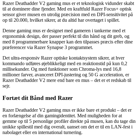
Razer Deathadder V2 gaming mus er et teknologisk vidunder skabt
til at dominere dine fjender. Med en kraftfuld Razer Focus+ optisk
sensor giver musen en utrolig præcision med en DPI-sensitivitet på
op til 20.000, hvilket sikrer, at du altid har overtaget i spillet.
Denne gaming mus er designet med gameren i tankerne med et
ergonomisk design, der passer perfekt til din hånd og dit greb, og
med 8 programmerbare knapper kan den tilpasses præcis efter dine
præferencer via Razer Synapse 3 programmet.
Det ultra-responsiv Razer optiske kontaktsystem sikrer, at hver
kommando udføres øjeblikkeligt med en reaktionstid på kun 0,2
millisekunder. Og med funktioner som Chroma-lys med 16,8
millioner farver, avanceret DPI-justering og 50 G acceleration, er
Razer Deathadder V2 mere end bare en mus – det er et redskab til
sejr.
Fortæt dit Bånd med Razer
Razer Deathadder V2 gaming mus er ikke bare et produkt – det er
en forlængelse af din gamingidentitet. Med muligheden for at
gemme op til 5 personlige profiler direkte på musen, kan du tage din
unikke spillestil med dig overalt, uanset om det er til en LAN-fest i
nabolaget eller en international turnering.