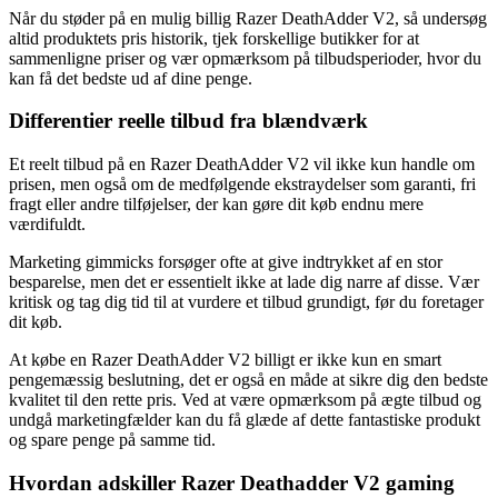
Når du støder på en mulig billig Razer DeathAdder V2, så undersøg
altid produktets pris historik, tjek forskellige butikker for at
sammenligne priser og vær opmærksom på tilbudsperioder, hvor du
kan få det bedste ud af dine penge.
Differentier reelle tilbud fra blændværk
Et reelt tilbud på en Razer DeathAdder V2 vil ikke kun handle om
prisen, men også om de medfølgende ekstraydelser som garanti, fri
fragt eller andre tilføjelser, der kan gøre dit køb endnu mere
værdifuldt.
Marketing gimmicks forsøger ofte at give indtrykket af en stor
besparelse, men det er essentielt ikke at lade dig narre af disse. Vær
kritisk og tag dig tid til at vurdere et tilbud grundigt, før du foretager
dit køb.
At købe en Razer DeathAdder V2 billigt er ikke kun en smart
pengemæssig beslutning, det er også en måde at sikre dig den bedste
kvalitet til den rette pris. Ved at være opmærksom på ægte tilbud og
undgå marketingfælder kan du få glæde af dette fantastiske produkt
og spare penge på samme tid.
Hvordan adskiller Razer Deathadder V2 gaming