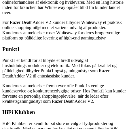
onlineforhandlere af elektronik og hvidevarer. Med en lang historie
inden for branchen har Whiteaway opnået tillid fra kunder landet
over.
For Razer DeathAdder V2-kunder tilbyder Whiteaway et praktisk
online shoppingmiljø med et varieret udvalg af produkter.
Kundernes anmeldelser roser Whiteaway for deres brugervenlige
platform og pålidelige levering af high-end gamingudstyr.
Punkt1
Punkt1 er kendt for at tilbyde et bredt udvalg af
husholdningsprodukter og elektronik. Med fokus på kvalitet og
pålidelighed tilbyder Punkt1 også gamingudstyr som Razer
DeathAdder V2 til entusiastiske kunder.
Kundernes anmeldelser fremhæver ofte Punkt1s venlige
kundeservice og konkurrencedygtige priser. Hos Punkt1 kan kunder
forvente en personlig shoppingoplevelse, når de leder efter
kvalitetsgamingudstyr som Razer DeathAdder V2.
HiFi Klubben
HiFi Klubben er kendt for sit store udvalg af lydprodukter og
elektronik. Med en passion for kvalitet og ydeevne tilbyder HiFi