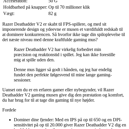
Acceleration:
50 G
Holdbarhed på knapper:
Op til 70 millioner klik
Vægt:
82 g
Razer Deathadder V2 er skabt til FPS-spillere, og med sit
imponerende design og ydeevne er musen et værdifuldt redskab til
at dominere konkurrencen. Så hvorfor ikke tage din spiloplevelse til
det næste niveau med denne kraftfulde gaming mus?
Razer Deathadder V2 har virkelig forbedret min
præcision og reaktionstid i spillet. Jeg kan ikke forestille
mig at spille uden den.
Denne mus ligger så godt i hånden, og jeg har endelig
fundet den perfekte følgesvend til mine lange gaming-
sessioner.
Uanset om du er en erfaren gamer eller nybegynder, vil Razer
Deathadder V2 gaming musen give dig den præstation og komfort,
du har brug for til at tage din gaming til nye højder.
Fordele
Dominer dine fjender: Med en IPS på op til 650 og en DPI-
sensitivitet på op til 20.000 giver Razer Deathadder V2 dig en