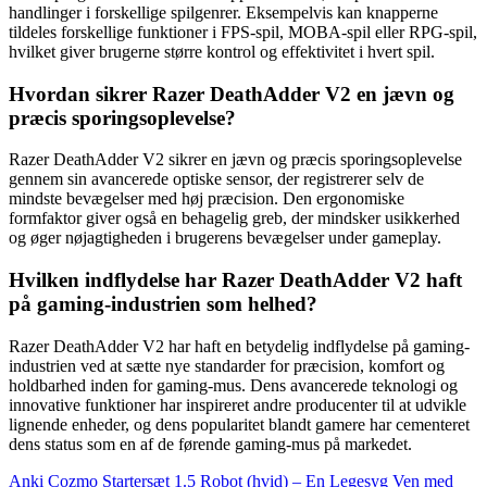
handlinger i forskellige spilgenrer. Eksempelvis kan knapperne
tildeles forskellige funktioner i FPS-spil, MOBA-spil eller RPG-spil,
hvilket giver brugerne større kontrol og effektivitet i hvert spil.
Hvordan sikrer Razer DeathAdder V2 en jævn og
præcis sporingsoplevelse?
Razer DeathAdder V2 sikrer en jævn og præcis sporingsoplevelse
gennem sin avancerede optiske sensor, der registrerer selv de
mindste bevægelser med høj præcision. Den ergonomiske
formfaktor giver også en behagelig greb, der mindsker usikkerhed
og øger nøjagtigheden i brugerens bevægelser under gameplay.
Hvilken indflydelse har Razer DeathAdder V2 haft
på gaming-industrien som helhed?
Razer DeathAdder V2 har haft en betydelig indflydelse på gaming-
industrien ved at sætte nye standarder for præcision, komfort og
holdbarhed inden for gaming-mus. Dens avancerede teknologi og
innovative funktioner har inspireret andre producenter til at udvikle
lignende enheder, og dens popularitet blandt gamere har cementeret
dens status som en af de førende gaming-mus på markedet.
Anki Cozmo Startersæt 1.5 Robot (hvid) – En Legesyg Ven med