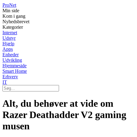
Pro
Net
Min side
Kom i gang
Nyhedsbrevet
Kategorier
Internet
Udstyr
Hjælp
Apps
Enheder
Udvikling
Hjemmeside
Smart Home
Erhverv
IT
Alt, du behøver at vide om
Razer Deathadder V2 gaming
musen