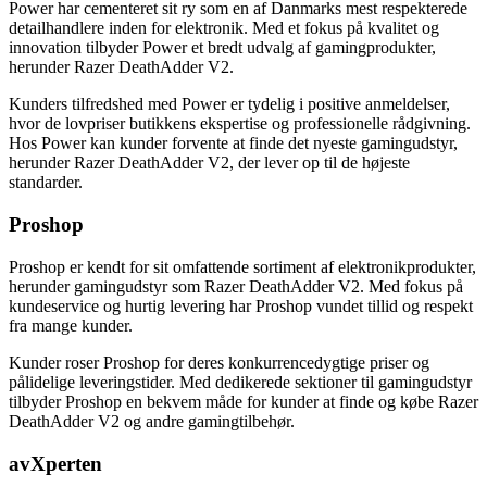
Power har cementeret sit ry som en af Danmarks mest respekterede
detailhandlere inden for elektronik. Med et fokus på kvalitet og
innovation tilbyder Power et bredt udvalg af gamingprodukter,
herunder Razer DeathAdder V2.
Kunders tilfredshed med Power er tydelig i positive anmeldelser,
hvor de lovpriser butikkens ekspertise og professionelle rådgivning.
Hos Power kan kunder forvente at finde det nyeste gamingudstyr,
herunder Razer DeathAdder V2, der lever op til de højeste
standarder.
Proshop
Proshop er kendt for sit omfattende sortiment af elektronikprodukter,
herunder gamingudstyr som Razer DeathAdder V2. Med fokus på
kundeservice og hurtig levering har Proshop vundet tillid og respekt
fra mange kunder.
Kunder roser Proshop for deres konkurrencedygtige priser og
pålidelige leveringstider. Med dedikerede sektioner til gamingudstyr
tilbyder Proshop en bekvem måde for kunder at finde og købe Razer
DeathAdder V2 og andre gamingtilbehør.
avXperten