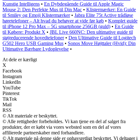
Kunstig Intelligens
•
En Dybdegående Guide til Apple Magic
Mouse 2: Den Perfekte Mus til Din Mac
•
Klistermærker: En Guide
til Smiley og Emoji Klistermærker
•
Jabra Elite 75t Active trådløse
høretelefoner – Alt hvad du behøver at vide før køb
•
Komplet guide
til iPhone 12 Pro Max – 5G smartphone 256GB (guld)
•
En Guide
til Købere: Produkt X
•
JBL Live 660NC: Den ultimative guide til
støjreducerende hovedtelefoner
•
Den Ultimative Guide til Logitech
G502 Hero USB Gaming Mus
•
Sonos Move Højttaler (Hvid): Din
Ultimative Bærbare Lydoplevelse
•
At dele er kærligt
X
Facebook
Instagram
LinkedIn
YouTube
Pinterest
TikTok
Mail
RSS
© Alt materiale er beskyttet.
© Alle rettigheder forbeholdes. Vi kan tjene en del af salget fra
produkter, der er købt via vores websted som en del af vores
affilierede partnerskaber med forhandlere.
© Alt materiale på denne side er ophavsretligt beskyttet. Vi deltager i