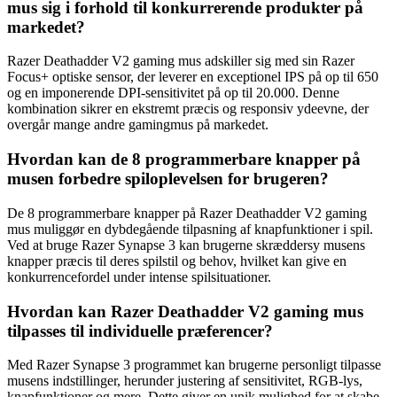
mus sig i forhold til konkurrerende produkter på
markedet?
Razer Deathadder V2 gaming mus adskiller sig med sin Razer
Focus+ optiske sensor, der leverer en exceptionel IPS på op til 650
og en imponerende DPI-sensitivitet på op til 20.000. Denne
kombination sikrer en ekstremt præcis og responsiv ydeevne, der
overgår mange andre gamingmus på markedet.
Hvordan kan de 8 programmerbare knapper på
musen forbedre spiloplevelsen for brugeren?
De 8 programmerbare knapper på Razer Deathadder V2 gaming
mus muliggør en dybdegående tilpasning af knapfunktioner i spil.
Ved at bruge Razer Synapse 3 kan brugerne skræddersy musens
knapper præcis til deres spilstil og behov, hvilket kan give en
konkurrencefordel under intense spilsituationer.
Hvordan kan Razer Deathadder V2 gaming mus
tilpasses til individuelle præferencer?
Med Razer Synapse 3 programmet kan brugerne personligt tilpasse
musens indstillinger, herunder justering af sensitivitet, RGB-lys,
knapfunktioner og mere. Dette giver en unik mulighed for at skabe