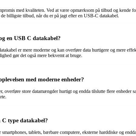
mpromis med kvaliteten. Ved at være opmærksom på tilbud og kende fors
 de billigste tilbud, når du er på jagt efter en USB-C datakabel.
l og en USB C datakabel?
atakabel er mere moderne og kan overføre data hurtigere og mere effekt
lighed gør det også mere bekvemt at bruge.
oplevelsen med moderne enheder?
overføre store datamængder hurtigt og endda tilslutte flere enheder sa
rte.
n C type datakabel?
r smartphones, tablets, bærbare computere, eksterne harddiske og endd