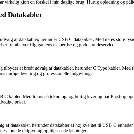
 virkelig gjort en forskel i min daglige brug. Hurtig opladning og pålide
ed Datakabler
udvalg af datakabler, herunder USB C datakabler. Med deres store fysisk
elser fremhæver Elgigantens ekspertise og gode kundeservice.
 tilbyder et bredt udvalg af datakabler, herunder C Type kabler. Med f
s hurtige levering og professionelle rådgivning.
USB C kabler. Med fokus på teknologi og hurtig levering har Proshop op
ygtige priser.
alg af datakabler, herunder datakabler af høj kvalitet til USB-C enheder
ssionelle rådgivning og tilpassede løsninger.