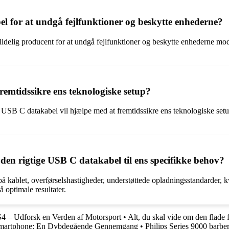
 for at undgå fejlfunktioner og beskytte enhederne?
ålidelig producent for at undgå fejlfunktioner og beskytte enhederne mo
emtidssikre ens teknologiske setup?
SB C datakabel vil hjælpe med at fremtidssikre ens teknologiske setup. 
den rigtige USB C datakabel til ens specifikke behov?
blet, overførselshastigheder, understøttede opladningsstandarder, kval
å optimale resultater.
4 – Udforsk en Verden af Motorsport
•
Alt, du skal vide om den flade
Smartphone: En Dybdegående Gennemgang
•
Philips Series 9000 barbe