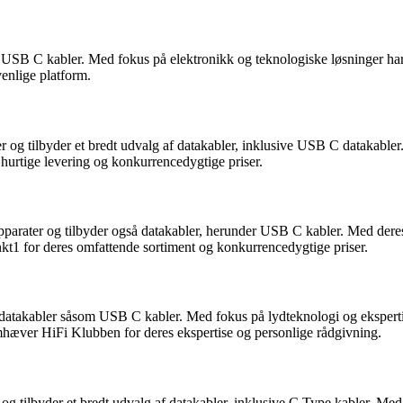
 USB C kabler. Med fokus på elektronikk og teknologiske løsninger har 
enlige platform.
r og tilbyder et bredt udvalg af datakabler, inklusive USB C datakable
urtige levering og konkurrencedygtige priser.
pparater og tilbyder også datakabler, herunder USB C kabler. Med dere
t1 for deres omfattende sortiment og konkurrencedygtige priser.
r datakabler såsom USB C kabler. Med fokus på lydteknologi og eksperti
hæver HiFi Klubben for deres ekspertise og personlige rådgivning.
k og tilbyder et bredt udvalg af datakabler, inklusive C Type kabler. M