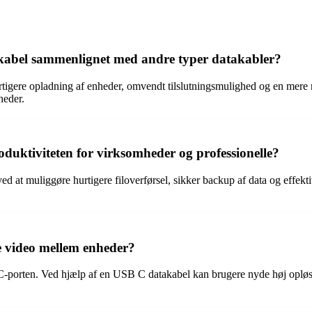
akabel sammenlignet med andre typer datakabler?
rtigere opladning af enheder, omvendt tilslutningsmulighed og en mere 
heder.
uktiviteten for virksomheder og professionelle?
at muliggøre hurtigere filoverførsel, sikker backup af data og effektiv 
e video mellem enheder?
-porten. Ved hjælp af en USB C datakabel kan brugere nyde høj opløsn