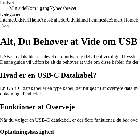
Pro
Net
Min side
Kom i gang
Nyhedsbrevet
Kategorier
Internet
Udstyr
Hjælp
Apps
Enheder
Udvikling
Hjemmeside
Smart Home
E
Alt, Du Behøver at Vide om US
USB-C datakabler er blevet en uundværlig del af enhver digital livsstil. 
Denne guide vil udforske alt du behøver at vide om disse kabler, fra dere
Hvad er en USB-C Datakabel?
En USB-C datakabel er en type kabel, der bruges til at overføre data m
opladning af enheder.
Funktioner at Overveje
Når du vælger en USB-C datakabel, er der flere funktioner, du bør ove
Opladningshastighed