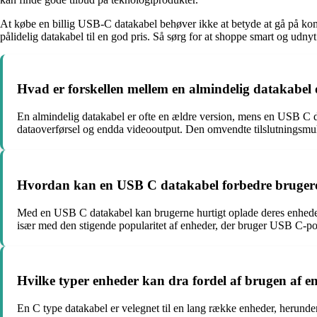
At købe en billig USB-C datakabel behøver ikke at betyde at gå på ko
pålidelig datakabel til en god pris. Så sørg for at shoppe smart og udnyt
Hvad er forskellen mellem en almindelig datakabe
En almindelig datakabel er ofte en ældre version, mens en USB C d
dataoverførsel og endda videooutput. Den omvendte tilslutningsmu
Hvordan kan en USB C datakabel forbedre bruger
Med en USB C datakabel kan brugerne hurtigt oplade deres enheder, 
især med den stigende popularitet af enheder, der bruger USB C-po
Hvilke typer enheder kan dra fordel af brugen af e
En C type datakabel er velegnet til en lang række enheder, herunde