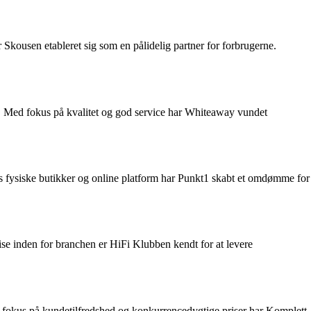
Skousen etableret sig som en pålidelig partner for forbrugerne.
r. Med fokus på kvalitet og god service har Whiteaway vundet
s fysiske butikker og online platform har Punkt1 skabt et omdømme for
se inden for branchen er HiFi Klubben kendt for at levere
ed fokus på kundetilfredshed og konkurrencedygtige priser har Komplett