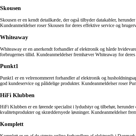
Skousen
Skousen er en kendt detailkæde, der også tilbyder datakabler, herunder
Kundeanmeldelser roser Skousen for deres effektive service og brugerv
Whiteaway
Whiteaway er en anerkendt forhandler af elektronik og hårde hvidevare
forbrugernes tillid. Kundeanmeldelser fremhæver Whiteaway for deres h
Punkt1
Punkt1 er en velrenommeret forhandler af elektronik og husholdningsa
god kundeservice og pålidelige produkter. Kundeanmeldelser roser Punk
HiFi Klubben
HiFi Klubben er en førende specialist i lydudstyr og tilbehør, herunde
kvalitetsprodukter og skræddersyede løsninger. Kundeanmeldelser frem
Komplett
Komplett er en af de største online forhandlere af elektronik i Danmar