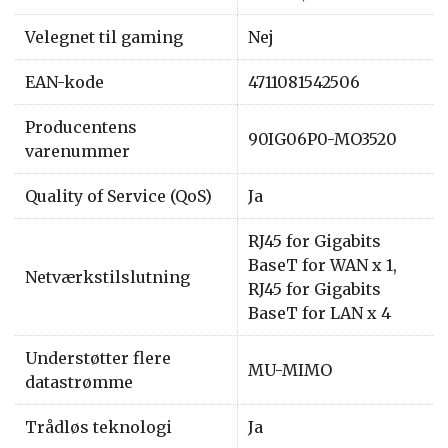
Velegnet til gaming
Nej
EAN-kode
4711081542506
Producentens
90IG06P0-MO3520
varenummer
Quality of Service (QoS)
Ja
RJ45 for Gigabits
BaseT for WAN x 1,
Netværkstilslutning
RJ45 for Gigabits
BaseT for LAN x 4
Understøtter flere
MU-MIMO
datastrømme
Trådløs teknologi
Ja