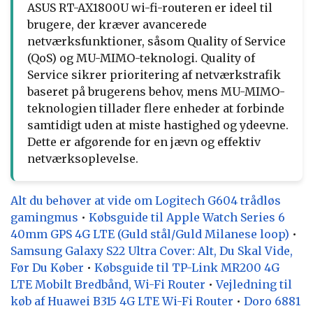
ASUS RT-AX1800U wi-fi-routeren er ideel til
brugere, der kræver avancerede
netværksfunktioner, såsom Quality of Service
(QoS) og MU-MIMO-teknologi. Quality of
Service sikrer prioritering af netværkstrafik
baseret på brugerens behov, mens MU-MIMO-
teknologien tillader flere enheder at forbinde
samtidigt uden at miste hastighed og ydeevne.
Dette er afgørende for en jævn og effektiv
netværksoplevelse.
Alt du behøver at vide om Logitech G604 trådløs
gamingmus
•
Købsguide til Apple Watch Series 6
40mm GPS 4G LTE (Guld stål/Guld Milanese loop)
•
Samsung Galaxy S22 Ultra Cover: Alt, Du Skal Vide,
Før Du Køber
•
Købsguide til TP-Link MR200 4G
LTE Mobilt Bredbånd, Wi-Fi Router
•
Vejledning til
køb af Huawei B315 4G LTE Wi-Fi Router
•
Doro 6881