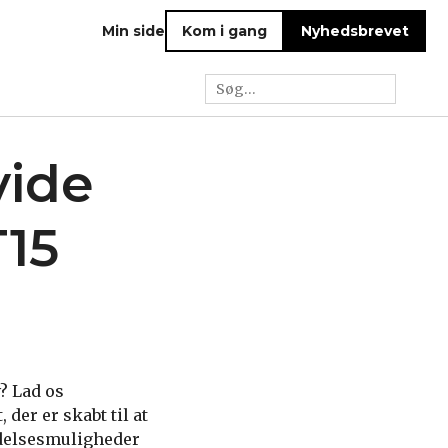
Min side
Kom i gang
Nyhedsbrevet
vide
15
? Lad os
der er skabt til at
delsesmuligheder