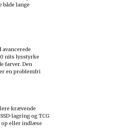
e både lange
d avancerede
0 nits lysstyrke
e farver. Den
rer en problemfri
flere krævende
B SSD-lagring og TCG
 op eller indlæse