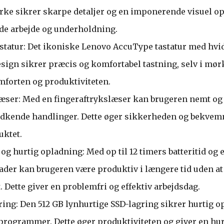
yrke sikrer skarpe detaljer og en imponerende visuel op
både arbejde og underholdning.
tatur: Det ikoniske Lenovo AccuType tastatur med hvi
ign sikrer præcis og komfortabel tastning, selv i mør
forten og produktiviteten.
æser: Med en fingeraftrykslæser kan brugeren nemt og 
odkende handlinger. Dette øger sikkerheden og bekve
uktet.
 og hurtig opladning: Med op til 12 timers batteritid og
der kan brugeren være produktiv i længere tid uden a
. Dette giver en problemfri og effektiv arbejdsdag.
ring: Den 512 GB lynhurtige SSD-lagring sikrer hurtig o
programmer. Dette øger produktiviteten og giver en hu