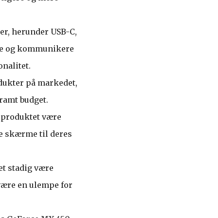
er, herunder USB-C,
utte og kommunikere
nalitet.
dukter på markedet,
tramt budget.
n produktet være
re skærme til deres
et stadig være
være en ulempe for