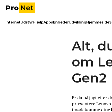
Pro
Net
Internet
Udstyr
Hjælp
Apps
Enheder
Udvikling
Hjemmeside
S
Alt, d
om Le
Gen2
Er du på jagt efter
præsentere Lenovo T
imødekomme dine be