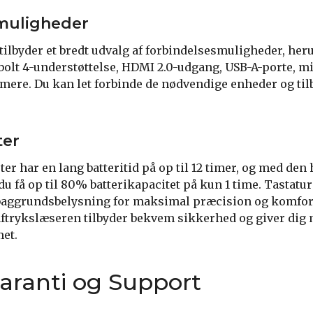
muligheder
ilbyder et bredt udvalg af forbindelsesmuligheder, her
lt 4-understøttelse, HDMI 2.0-udgang, USB-A-porte, mi
mere. Du kan let forbinde de nødvendige enheder og tilb
ter
r har en lang batteritid på op til 12 timer, og med den
u få op til 80% batterikapacitet på kun 1 time. Tastatu
baggrundsbelysning for maksimal præcision og komfort
ftrykslæseren tilbyder bekvem sikkerhed og giver dig 
met.
aranti og Support