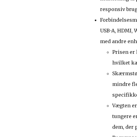
responsiv brug
Forbindelsesmu
USB-A, HDMI, W
med andre enhed
Prisen er
hvilket k
Skærmstør
mindre fl
specifikk
Vægten er 
tungere e
dem, der p