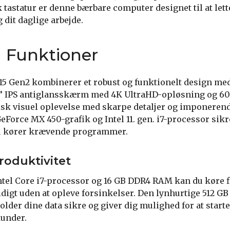
 tastatur er denne bærbare computer designet til at lett
 dit daglige arbejde.
 Funktioner
5 Gen2 kombinerer et robust og funktionelt design me
6” IPS antiglansskærm med 4K UltraHD-opløsning og 60
tisk visuel oplevelse med skarpe detaljer og imponerend
eForce MX 450-grafik og Intel 11. gen. i7-processor sik
du kører krævende programmer.
roduktivitet
ntel Core i7-processor og 16 GB DDR4 RAM kan du køre 
digt uden at opleve forsinkelser. Den lynhurtige 512 G
lder dine data sikre og giver dig mulighed for at starte
under.