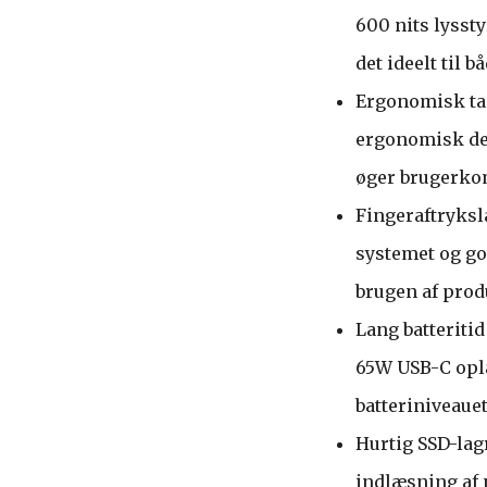
600 nits lysst
det ideelt til 
Ergonomisk tas
ergonomisk des
øger brugerkom
Fingeraftryksl
systemet og g
brugen af prod
Lang batteritid
65W USB-C opla
batteriniveauet
Hurtig SSD-lag
indlæsning af 