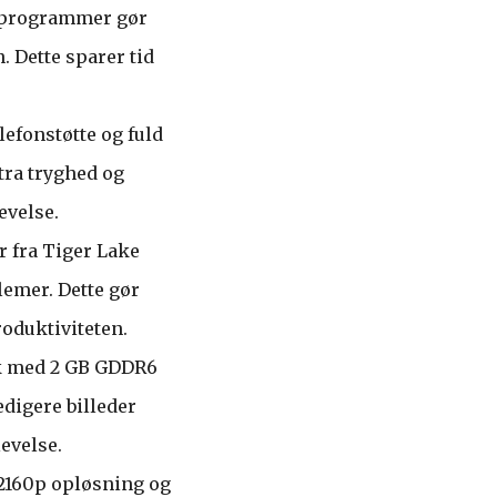
e programmer gør
 Dette sparer tid
lefonstøtte og fuld
tra tryghed og
evelse.
r fra Tiger Lake
emer. Dette gør
roduktiviteten.
ik med 2 GB GDDR6
edigere billeder
evelse.
2160p opløsning og