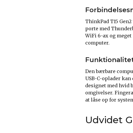
Forbindelses
ThinkPad T15 Gen2 t
porte med Thunderbo
WiFi 6-ax og meget 
computer.
Funktionalite
Den bærbare compute
USB-C-oplader kan d
designet med hvid 
omgivelser. Fingera
at låse op for syste
Udvidet G