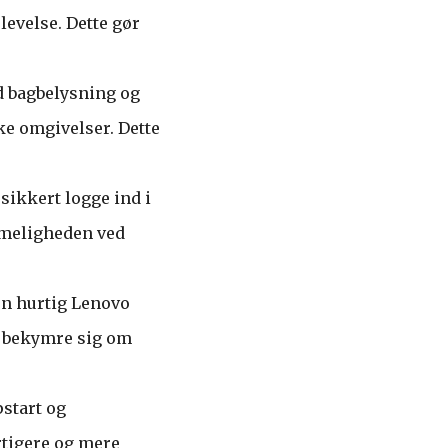
levelse. Dette gør
d bagbelysning og
ke omgivelser. Dette
sikkert logge ind i
mmeligheden ved
 en hurtig Lenovo
t bekymre sig om
pstart og
rtigere og mere