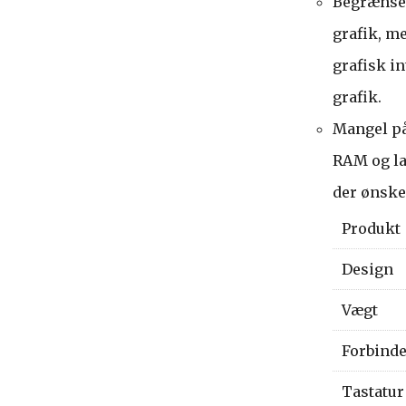
Begrænset
grafik, m
grafisk i
grafik.
Mangel på
RAM og la
der ønske
Produkt
Design
Vægt
Forbind
Tastatur