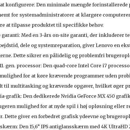
 at konfigurere: Den minimale mængde forinstallered
 nemt for systemadministratorer at klargøre computeren.
ere at tilpasse produktet til specifikke behov.
 garanti: Med en 3-års on-site garanti, der inkluderer te
ejdstid, dele og systemreparation, giver Lenovo en eks
gerne. Dette sikrer en pålidelig og problemfri brugeropl
 11. gen. processor: Den quad-core Intel Core i7 processo
 mulighed for at køre krævende programmer uden probl
lt til multitasking og krævende opgaver, hvilket øger p
ia-grafik: Den dedikerede Nvidia GeForce MX 450 graf
geren mulighed for at nyde spil i høj opløsning eller r
. Dette giver en forbedret grafisk ydeevne og brugeropl
skærm: Den 15,6” IPS antiglansskærm med 4K UltraHD 