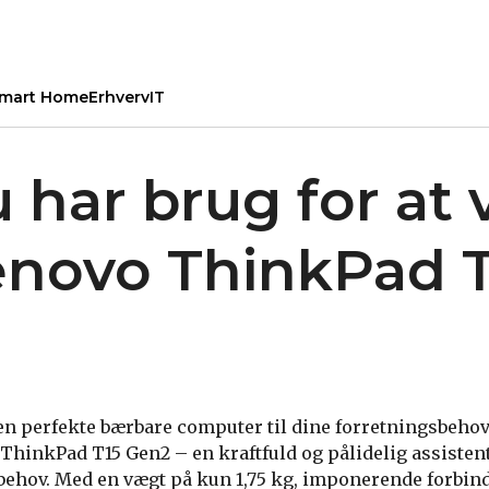
mart Home
Erhverv
IT
u har brug for at 
novo ThinkPad T
 den perfekte bærbare computer til dine forretningsbehov
hinkPad T15 Gen2 – en kraftfuld og pålidelig assistent, 
hov. Med en vægt på kun 1,75 kg, imponerende forbin