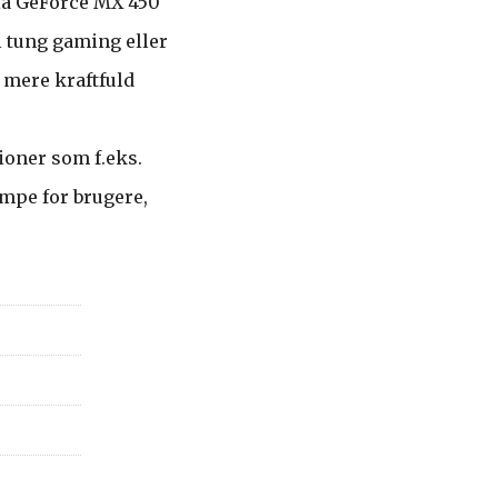
ia GeForce MX 450
 tung gaming eller
 mere kraftfuld
ioner som f.eks.
mpe for brugere,