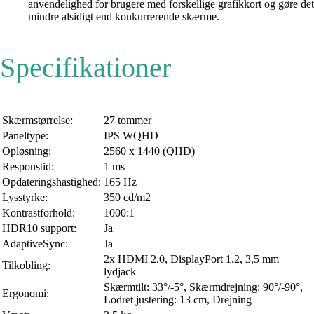
anvendelighed for brugere med forskellige grafikkort og gøre det
mindre alsidigt end konkurrerende skærme.
Specifikationer
Skærmstørrelse:
27 tommer
Paneltype:
IPS WQHD
Opløsning:
2560 x 1440 (QHD)
Responstid:
1 ms
Opdateringshastighed:
165 Hz
Lysstyrke:
350 cd/m2
Kontrastforhold:
1000:1
HDR10 support:
Ja
AdaptiveSync:
Ja
2x HDMI 2.0, DisplayPort 1.2, 3,5 mm
Tilkobling:
lydjack
Skærmtilt: 33°/-5°, Skærmdrejning: 90°/-90°,
Ergonomi:
Lodret justering: 13 cm, Drejning