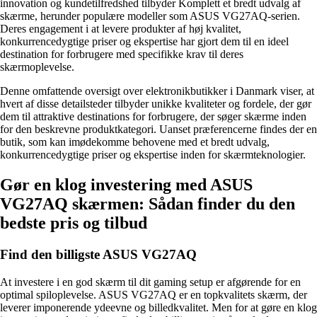
innovation og kundetilfredshed tilbyder Komplett et bredt udvalg af
skærme, herunder populære modeller som ASUS VG27AQ-serien.
Deres engagement i at levere produkter af høj kvalitet,
konkurrencedygtige priser og ekspertise har gjort dem til en ideel
destination for forbrugere med specifikke krav til deres
skærmoplevelse.
Denne omfattende oversigt over elektronikbutikker i Danmark viser, at
hvert af disse detailsteder tilbyder unikke kvaliteter og fordele, der gør
dem til attraktive destinations for forbrugere, der søger skærme inden
for den beskrevne produktkategori. Uanset præferencerne findes der en
butik, som kan imødekomme behovene med et bredt udvalg,
konkurrencedygtige priser og ekspertise inden for skærmteknologier.
Gør en klog investering med ASUS
VG27AQ skærmen: Sådan finder du den
bedste pris og tilbud
Find den billigste ASUS VG27AQ
At investere i en god skærm til dit gaming setup er afgørende for en
optimal spiloplevelse. ASUS VG27AQ er en topkvalitets skærm, der
leverer imponerende ydeevne og billedkvalitet. Men for at gøre en klog