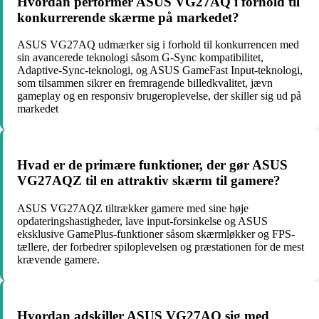
Hvordan performer ASUS VG27AQ i forhold til
konkurrerende skærme på markedet?
ASUS VG27AQ udmærker sig i forhold til konkurrencen med
sin avancerede teknologi såsom G-Sync kompatibilitet,
Adaptive-Sync-teknologi, og ASUS GameFast Input-teknologi,
som tilsammen sikrer en fremragende billedkvalitet, jævn
gameplay og en responsiv brugeroplevelse, der skiller sig ud på
markedet
Hvad er de primære funktioner, der gør ASUS
VG27AQZ til en attraktiv skærm til gamere?
ASUS VG27AQZ tiltrækker gamere med sine høje
opdateringshastigheder, lave input-forsinkelse og ASUS
eksklusive GamePlus-funktioner såsom skærmløkker og FPS-
tællere, der forbedrer spiloplevelsen og præstationen for de mest
krævende gamere.
Hvordan adskiller ASUS VG27AQ sig med