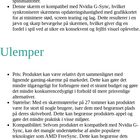
spilsituationer.
Denne skærm er kompatibel med Nvidia G-Sync, hvilket
synkroniserer skærmens opdateringshastighed med grafikkortet
for at minimere stød, screen tearing og lag. Dette resulterer i en
jævn og skarp bevægelse på skærmen, hvilket giver dig en
fordel i spil ved at sikre en konsekvent og fejlfri visuel oplevelse.
Ulemper
Pris: Produktet kan være relativt dyrt sammenlignet med
lignende gaming-skærme på markedet. Dette kan gøre det
mindre tilgængeligt for forbrugere med et stramt budget og gøre
det mindre konkurrencedygtigt i forhold til mere prisvenlige
alternativer.
Størrelse: Med en skærmstørrelse på 27 tommer kan produktet
være for stort til nogle brugere, især dem med begrænset plads
på deres skrivebord. Dette kan begrænse produktets appel og
gøre det mindre praktisk i visse miljøer.
Kompatibilitet: Selvom produktet er kompatibelt med Nvidia G-
Sync, kan det mangle understøttelse af andre populære
teknologier som AMD FreeSync. Dette kan begrænse dets