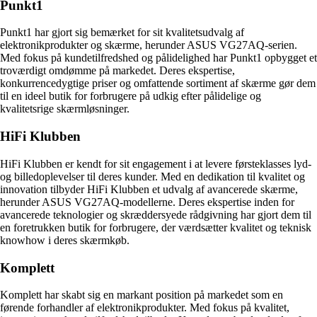
Punkt1
Punkt1 har gjort sig bemærket for sit kvalitetsudvalg af
elektronikprodukter og skærme, herunder ASUS VG27AQ-serien.
Med fokus på kundetilfredshed og pålidelighed har Punkt1 opbygget et
troværdigt omdømme på markedet. Deres ekspertise,
konkurrencedygtige priser og omfattende sortiment af skærme gør dem
til en ideel butik for forbrugere på udkig efter pålidelige og
kvalitetsrige skærmløsninger.
HiFi Klubben
HiFi Klubben er kendt for sit engagement i at levere førsteklasses lyd-
og billedoplevelser til deres kunder. Med en dedikation til kvalitet og
innovation tilbyder HiFi Klubben et udvalg af avancerede skærme,
herunder ASUS VG27AQ-modellerne. Deres ekspertise inden for
avancerede teknologier og skræddersyede rådgivning har gjort dem til
en foretrukken butik for forbrugere, der værdsætter kvalitet og teknisk
knowhow i deres skærmkøb.
Komplett
Komplett har skabt sig en markant position på markedet som en
førende forhandler af elektronikprodukter. Med fokus på kvalitet,