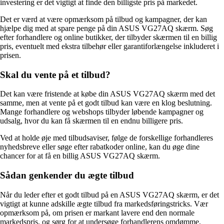
investering er det vigtigt at finde den billigste pris på markedet.
Det er værd at være opmærksom på tilbud og kampagner, der kan
hjælpe dig med at spare penge på din ASUS VG27AQ skærm. Søg
efter forhandlere og online butikker, der tilbyder skærmen til en billig
pris, eventuelt med ekstra tilbehør eller garantiforlængelse inkluderet i
prisen.
Skal du vente på et tilbud?
Det kan være fristende at købe din ASUS VG27AQ skærm med det
samme, men at vente på et godt tilbud kan være en klog beslutning.
Mange forhandlere og webshops tilbyder løbende kampagner og
udsalg, hvor du kan få skærmen til en endnu billigere pris.
Ved at holde øje med tilbudsaviser, følge de forskellige forhandleres
nyhedsbreve eller søge efter rabatkoder online, kan du øge dine
chancer for at få en billig ASUS VG27AQ skærm.
Sådan genkender du ægte tilbud
Når du leder efter et godt tilbud på en ASUS VG27AQ skærm, er det
vigtigt at kunne adskille ægte tilbud fra markedsføringstricks. Vær
opmærksom på, om prisen er markant lavere end den normale
markedspris, og sørg for at undersøge forhandlerens omdømme.