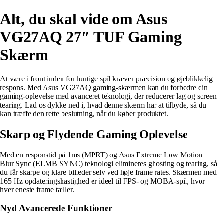
Alt, du skal vide om Asus
VG27AQ 27″ TUF Gaming
Skærm
At være i front inden for hurtige spil kræver præcision og øjeblikkelig
respons. Med Asus VG27AQ gaming-skærmen kan du forbedre din
gaming-oplevelse med avanceret teknologi, der reducerer lag og screen
tearing. Lad os dykke ned i, hvad denne skærm har at tilbyde, så du
kan træffe den rette beslutning, når du køber produktet.
Skarp og Flydende Gaming Oplevelse
Med en responstid på 1ms (MPRT) og Asus Extreme Low Motion
Blur Sync (ELMB SYNC) teknologi elimineres ghosting og tearing, så
du får skarpe og klare billeder selv ved høje frame rates. Skærmen med
165 Hz opdateringshastighed er ideel til FPS- og MOBA-spil, hvor
hver eneste frame tæller.
Nyd Avancerede Funktioner