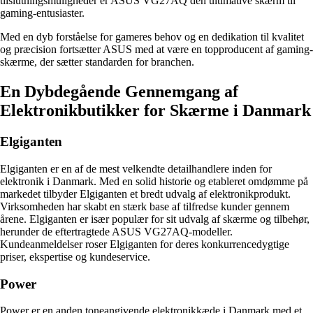
tilslutningsmuligheder er ASUS VG27AQ den ultimative skærm til
gaming-entusiaster.
Med en dyb forståelse for gameres behov og en dedikation til kvalitet
og præcision fortsætter ASUS med at være en topproducent af gaming-
skærme, der sætter standarden for branchen.
En Dybdegående Gennemgang af
Elektronikbutikker for Skærme i Danmark
Elgiganten
Elgiganten er en af de mest velkendte detailhandlere inden for
elektronik i Danmark. Med en solid historie og etableret omdømme på
markedet tilbyder Elgiganten et bredt udvalg af elektronikprodukt.
Virksomheden har skabt en stærk base af tilfredse kunder gennem
årene. Elgiganten er især populær for sit udvalg af skærme og tilbehør,
herunder de eftertragtede ASUS VG27AQ-modeller.
Kundeanmeldelser roser Elgiganten for deres konkurrencedygtige
priser, ekspertise og kundeservice.
Power
Power er en anden toneangivende elektronikkæde i Danmark med et