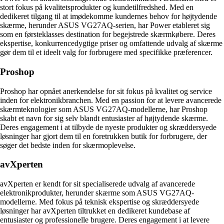
stort fokus på kvalitetsprodukter og kundetilfredshed. Med en
dedikeret tilgang til at imødekomme kundernes behov for højtydende
skærme, herunder ASUS VG27AQ-serien, har Power etableret sig
som en førsteklasses destination for begejstrede skærmkøbere. Deres
ekspertise, konkurrencedygtige priser og omfattende udvalg af skærme
gør dem til et ideelt valg for forbrugere med specifikke præferencer.
Proshop
Proshop har opnået anerkendelse for sit fokus på kvalitet og service
inden for elektronikbranchen. Med en passion for at levere avancerede
skærmteknologier som ASUS VG27AQ-modellerne, har Proshop
skabt et navn for sig selv blandt entusiaster af højtydende skærme.
Deres engagement i at tilbyde de nyeste produkter og skræddersyede
løsninger har gjort dem til en foretrukken butik for forbrugere, der
søger det bedste inden for skærmoplevelse.
avXperten
avXperten er kendt for sit specialiserede udvalg af avancerede
elektronikprodukter, herunder skærme som ASUS VG27AQ-
modellerne. Med fokus på teknisk ekspertise og skræddersyede
løsninger har avXperten tiltrukket en dedikeret kundebase af
entusiaster og professionelle brugere. Deres engagement i at levere