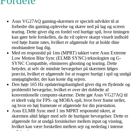
Fordele
Asus VG27AQ gaming-skærmen er specielt udviklet til at
forbedre din gaming-oplevelse og skære ned på lag og screen
tearing. Dette giver dig en fordel ved hurtige spil, hvor timingen
kan gøre hele forskellen, da du vil opleve skarpt visuelt indhold
ved høje frame rates, hvilket er afgørende for at holde dine
modstandere bag dig.
Med en responstid på 1ms (MPRT) takket være Asus Extreme
Low Motion Blur Sync (ELMB SYNC) teknologien og G-
SYNC Compatible, elimineres ghosting og tearing. Dette
betyder, at selv de mindste bevægelser på skærmen følges
præcist, hvilket er afgørende for at reagere hurtigt i spil og undgå
unøjagtigheder, der kan koste dig sejren.
Den høje 165 Hz opdateringshastighed giver dig en flydende og
problemfri bevægelse, hvilket er over det dobbelte af
konventionelle computer-skærme. Dette gør Asus VG27AQ til
et ideelt valg for FPS- og MOBA-spil, hvor hver frame tæller,
og hvor en høj framerate er afgørende for din præstation.
Asus ELMB Sync med 1 ms MPRT responstid sikrer, at
skærmen altid følger med selv de hurtigste bevægelser. Dette er
afgørende for at undgå forsinkelser mellem input og visning,
hvilket kan være forskellen mellem sejr og nederlag i intense