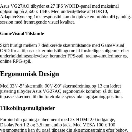
Asus VG27AQ tilbyder et 27 IPS WQHD-panel med maksimal
opløsning på 2560 x 1440. Med understøttelse af HDR10,
AdaptiveSync og 1ms responstid kan du opleve en problemfri gaming-
session med fremragende visuel kvalitet.
GameVisual Tilstande
Skift hurtigt mellem 7 dedikerede skærmtilstande med GameVisual
OSD for at tilpasse skærmindstillingerne til forskellige spilgenrer eller
underholdningsoplevelser, herunder FPS-spil, racing-simuleringer og
online RPG-spil.
Ergonomisk Design
Med 33°/ -5° skærmtilt, 90°/ -90° skærmdrejning og 13 cm lodret
justering tilbyder Asus VG27AQ ergonomisk komfort, så du kan
tilpasse skærmen til din foretrukne synsvinkel og gaming-position.
Tilkoblingsmuligheder
Forbind din gaming-enhed nemt med 2x HDMI 2.0 indgange,
DisplayPort 1.2 og 3,5 mm audio jack. Med VESA 100 x 100
vægmontering kan du også tilpasse din skærmopsætning efter behov.