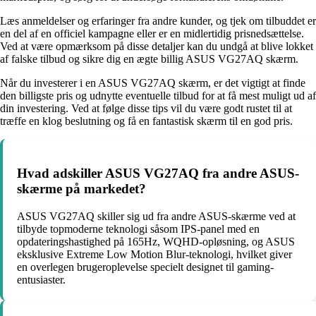
Læs anmeldelser og erfaringer fra andre kunder, og tjek om tilbuddet er
en del af en officiel kampagne eller er en midlertidig prisnedsættelse.
Ved at være opmærksom på disse detaljer kan du undgå at blive lokket
af falske tilbud og sikre dig en ægte billig ASUS VG27AQ skærm.
Når du investerer i en ASUS VG27AQ skærm, er det vigtigt at finde
den billigste pris og udnytte eventuelle tilbud for at få mest muligt ud af
din investering. Ved at følge disse tips vil du være godt rustet til at
træffe en klog beslutning og få en fantastisk skærm til en god pris.
Hvad adskiller ASUS VG27AQ fra andre ASUS-
skærme på markedet?
ASUS VG27AQ skiller sig ud fra andre ASUS-skærme ved at
tilbyde topmoderne teknologi såsom IPS-panel med en
opdateringshastighed på 165Hz, WQHD-opløsning, og ASUS
eksklusive Extreme Low Motion Blur-teknologi, hvilket giver
en overlegen brugeroplevelse specielt designet til gaming-
entusiaster.