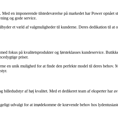
ts. Med en imponerende tilstedeværelse på markedet har Power opnået s
vning og gode service.
ilbyder et væld af valgmuligheder til kunderne. Deres dedikation til at 
r med fokus på kvalitetsprodukter og førsteklasses kundeservice. Butik
ncedygtige priser.
rne en unik mulighed for at finde den perfekte model til deres behov
styr.
g billedudstyr af høj kvalitet. Med et dedikeret team af eksperter har av
eligt udvalgt for at imødekomme de krævende behov hos lydentusiaster. 