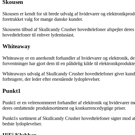
Skousen
Skousen er kendt for sit brede udvalg af hvidevarer og elektronikprodu
foretrukket valg for mange danske kunder.
Skousens tilbud af Skullcandy Crusher hovedtelefoner afspejler deres
hovedtelefoner til enhver lydentusiast.
Whiteaway
Whiteaway er en anerkendt forhandler af hvidevarer og elektronik, d
forventninger har gjort dem til en pålidelig kilde til elektronikprodukte
Whiteaways udvalg af Skullcandy Crusher hovedtelefoner giver kundern
forbrugere, der leder efter enestående lydoplevelser.
Punkt1
Punkt1 er en velrenommeret forhandler af elektronik og hvidevarer me
deres omfattende produktsortiment og konkurrencedygtige priser.
Punkt1s sortiment af Skullcandy Crusher hovedtelefoner sigter mod at 
bedste lydoplevelser.