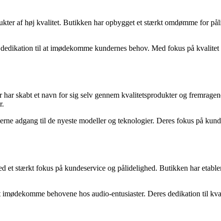
kter af høj kvalitet. Butikken har opbygget et stærkt omdømme for pålid
 dedikation til at imødekomme kundernes behov. Med fokus på kvalitet o
er har skabt et navn for sig selv gennem kvalitetsprodukter og fremr
r.
e adgang til de nyeste modeller og teknologier. Deres fokus på kundetil
d et stærkt fokus på kundeservice og pålidelighed. Butikken har etabl
imødekomme behovene hos audio-entusiaster. Deres dedikation til kvalit