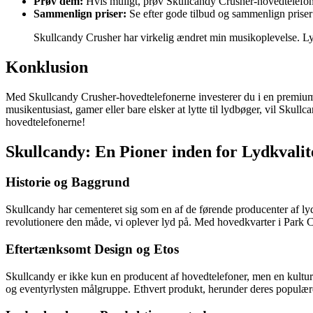
Prøv dem:
Hvis muligt, prøv Skullcandy Crusher-hovedtelefoner
Sammenlign priser:
Se efter gode tilbud og sammenlign priser f
Skullcandy Crusher har virkelig ændret min musikoplevelse. Lyde
Konklusion
Med Skullcandy Crusher-hovedtelefonerne investerer du i en premium l
musikentusiast, gamer eller bare elsker at lytte til lydbøger, vil Sku
hovedtelefonerne!
Skullcandy: En Pioner inden for Lydkvalit
Historie og Baggrund
Skullcandy har cementeret sig som en af de førende producenter af lyd
revolutionere den måde, vi oplever lyd på. Med hovedkvarter i Park Ci
Eftertænksomt Design og Etos
Skullcandy er ikke kun en producent af hovedtelefoner, men en kultur
og eventyrlysten målgruppe. Ethvert produkt, herunder deres populære