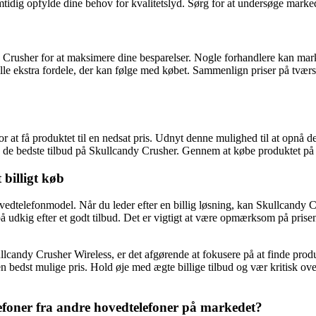
mtidig opfylde dine behov for kvalitetslyd. Sørg for at undersøge markede
Crusher for at maksimere dine besparelser. Nogle forhandlere kan marked
 ekstra fordele, der kan følge med købet. Sammenlign priser på tværs af 
 at få produktet til en nedsat pris. Udnyt denne mulighed til at opnå den 
de bedste tilbud på Skullcandy Crusher. Gennem at købe produktet på ti
billigt køb
edtelefonmodel. Når du leder efter en billig løsning, kan Skullcandy C
 på udkig efter et godt tilbud. Det er vigtigt at være opmærksom på pris
llcandy Crusher Wireless, er det afgørende at fokusere på at finde prod
den bedst mulige pris. Hold øje med ægte billige tilbud og vær kritisk ov
efoner fra andre hovedtelefoner på markedet?