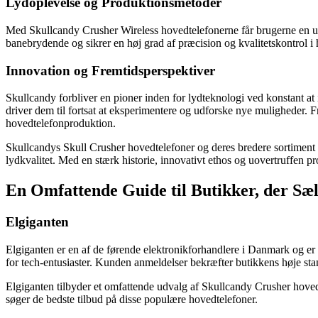
Lydoplevelse og Produktionsmetoder
Med Skullcandy Crusher Wireless hovedtelefonerne får brugerne en uo
banebrydende og sikrer en høj grad af præcision og kvalitetskontrol i 
Innovation og Fremtidsperspektiver
Skullcandy forbliver en pioner inden for lydteknologi ved konstant at 
driver dem til fortsat at eksperimentere og udforske nye muligheder. F
hovedtelefonproduktion.
Skullcandys Skull Crusher hovedtelefoner og deres bredere sortiment 
lydkvalitet. Med en stærk historie, innovativt ethos og uovertruffen p
En Omfattende Guide til Butikker, der Sæ
Elgiganten
Elgiganten er en af de førende elektronikforhandlere i Danmark og er k
for tech-entusiaster. Kunden anmeldelser bekræfter butikkens høje st
Elgiganten tilbyder et omfattende udvalg af Skullcandy Crusher hovedt
søger de bedste tilbud på disse populære hovedtelefoner.