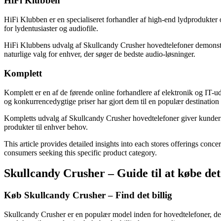
HiFi Klubben
HiFi Klubben er en specialiseret forhandler af high-end lydprodukter og
for lydentusiaster og audiofile.
HiFi Klubbens udvalg af Skullcandy Crusher hovedtelefoner demonstre
naturlige valg for enhver, der søger de bedste audio-løsninger.
Komplett
Komplett er en af de førende online forhandlere af elektronik og IT-u
og konkurrencedygtige priser har gjort dem til en populær destination f
Kompletts udvalg af Skullcandy Crusher hovedtelefoner giver kunderne
produkter til enhver behov.
This article provides detailed insights into each stores offerings conc
consumers seeking this specific product category.
Skullcandy Crusher – Guide til at købe det 
Køb Skullcandy Crusher – Find det billig
Skullcandy Crusher er en populær model inden for hovedtelefoner, der 