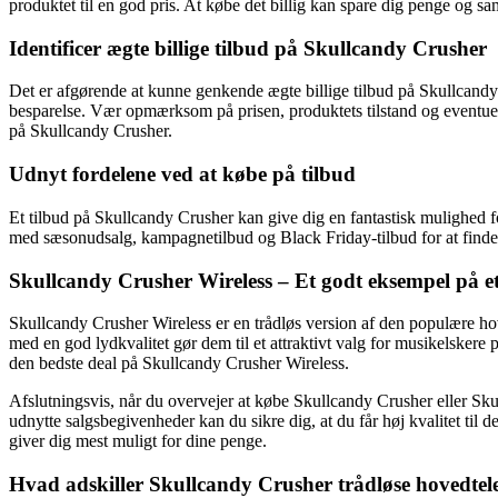
produktet til en god pris. At købe det billig kan spare dig penge og sa
Identificer ægte billige tilbud på Skullcandy Crusher
Det er afgørende at kunne genkende ægte billige tilbud på Skullcandy 
besparelse. Vær opmærksom på prisen, produktets tilstand og eventuelle
på Skullcandy Crusher.
Udnyt fordelene ved at købe på tilbud
Et tilbud på Skullcandy Crusher kan give dig en fantastisk mulighed for
med sæsonudsalg, kampagnetilbud og Black Friday-tilbud for at finde 
Skullcandy Crusher Wireless – Et godt eksempel på et 
Skullcandy Crusher Wireless er en trådløs version af den populære hov
med en god lydkvalitet gør dem til et attraktivt valg for musikelskere
den bedste deal på Skullcandy Crusher Wireless.
Afslutningsvis, når du overvejer at købe Skullcandy Crusher eller Sku
udnytte salgsbegivenheder kan du sikre dig, at du får høj kvalitet til 
giver dig mest muligt for dine penge.
Hvad adskiller Skullcandy Crusher trådløse hovedtel