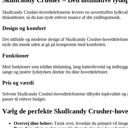
Skullcandy Crusher-hovedtelefonerne leverer en uovertruffen lydkvalit
diskanttoner, så du kan nyde enhver nuance af din yndlingsmusik.
Design og komfort
Det stilfulde og moderne design af Skullcandy Crusher-hovedtelefonerne
nyde din musik uden at gå på kompromis med komforten.
Funktioner
Med funktioner som trådløs tilslutning, lang batterilevetid og indbyg
sange og justere lydstyrken direkte fra dine hovedtelefoner.
Pris og værdi
Selvom Skullcandy Crusher-hovedtelefonerne tilbyder topkvalitet og a
passer til enhver budget.
Vælg de perfekte Skullcandy Crusher-hoved
Overvej dine behov:
Tænk over, hvordan du primært vil bruge h