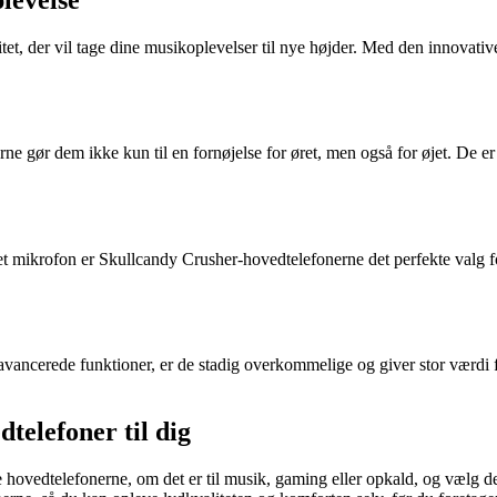
et, der vil tage dine musikoplevelser til nye højder. Med den innovati
 gør dem ikke kun til en fornøjelse for øret, men også for øjet. De er d
get mikrofon er Skullcandy Crusher-hovedtelefonerne det perfekte valg f
vancerede funktioner, er de stadig overkommelige og giver stor værdi f
telefoner til dig
ovedtelefonerne, om det er til musik, gaming eller opkald, og vælg de