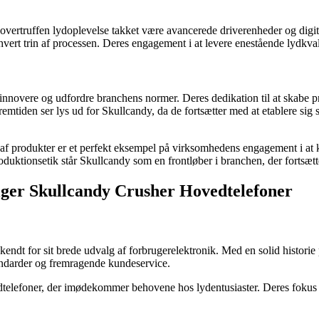
vertruffen lydoplevelse takket være avancerede driverenheder og digit
hvert trin af processen. Deres engagement i at levere enestående lydkva
innovere og udfordre branchens normer. Deres dedikation til at skabe pr
remtiden ser lys ud for Skullcandy, da de fortsætter med at etablere sig
af produkter er et perfekt eksempel på virksomhedens engagement i at k
roduktionsetik står Skullcandy som en frontløber i branchen, der fortsæt
lger Skullcandy Crusher Hovedtelefoner
endt for sit brede udvalg af forbrugerelektronik. Med en solid historie 
andarder og fremragende kundeservice.
elefoner, der imødekommer behovene hos lydentusiaster. Deres fokus på k