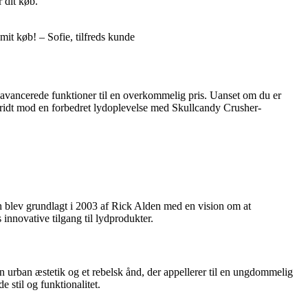
 dit køb.
mit køb! – Sofie, tilfreds kunde
g avancerede funktioner til en overkommelig pris. Uanset om du er
 skridt mod en forbedret lydoplevelse med Skullcandy Crusher-
en blev grundlagt i 2003 af Rick Alden med en vision om at
innovative tilgang til lydprodukter.
 urban æstetik og et rebelsk ånd, der appellerer til en ungdommelig
stil og funktionalitet.