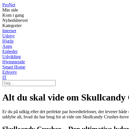
Pro
Net
Min side
Kom i gang
Nyhedsbrevet
Kategorier
Internet
Udstyr
Hjælp
Apps
Enheder
Udvikling
Hjemmeside
Smart Home
Erhverv
IT
Alt du skal vide om Skullcandy
Er du på udkig efter det perfekte par hovedtelefoner, der leverer både
uddybe alt, hvad du har brug for at vide om Skullcandy Crusher-hoved
Skullcandy Crusher – Den ultimative lydop