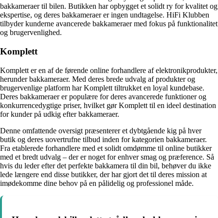
bakkameraer til bilen. Butikken har opbygget et solidt ry for kvalitet og
ekspertise, og deres bakkameraer er ingen undtagelse. HiFi Klubben
tilbyder kunderne avancerede bakkameraer med fokus på funktionalitet
og brugervenlighed.
Komplett
Komplett er en af de førende online forhandlere af elektronikprodukter,
herunder bakkameraer. Med deres brede udvalg af produkter og
brugervenlige platform har Komplett tiltrukket en loyal kundebase.
Deres bakkameraer er populære for deres avancerede funktioner og
konkurrencedygtige priser, hvilket gør Komplett til en ideel destination
for kunder på udkig efter bakkameraer.
Denne omfattende oversigt præsenterer et dybtgående kig på hver
butik og deres uovertrufne tilbud inden for kategorien bakkameraer.
Fra etablerede forhandlere med et solidt omdømme til online butikker
med et bredt udvalg – der er noget for enhver smag og præference. Så
hvis du leder efter det perfekte bakkamera til din bil, behøver du ikke
lede længere end disse butikker, der har gjort det til deres mission at
imødekomme dine behov på en pålidelig og professionel måde.