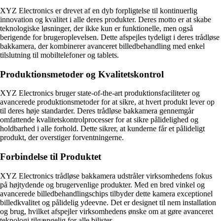
XYZ Electronics er drevet af en dyb forpligtelse til kontinuerlig
innovation og kvalitet i alle deres produkter. Deres motto er at skabe
teknologiske løsninger, der ikke kun er funktionelle, men også
berigende for brugeroplevelsen. Dette afspejles tydeligt i deres trådløse
bakkamera, der kombinerer avanceret billedbehandling med enkel
tilslutning til mobiltelefoner og tablets.
Produktionsmetoder og Kvalitetskontrol
XYZ Electronics bruger state-of-the-art produktionsfaciliteter og
avancerede produktionsmetoder for at sikre, at hvert produkt lever op
til deres høje standarder. Deres trådløse bakkamera gennemgår
omfattende kvalitetskontrolprocesser for at sikre pålidelighed og
holdbarhed i alle forhold. Dette sikrer, at kunderne får et pålideligt
produkt, der overstiger forventningerne.
Forbindelse til Produktet
XYZ Electronics trådløse bakkamera udstråler virksomhedens fokus
på højtydende og brugervenlige produkter. Med en bred vinkel og
avancerede billedbehandlingschips tilbyder dette kamera exceptionel
billedkvalitet og pålidelig ydeevne. Det er designet til nem installation
og brug, hvilket afspejler virksomhedens ønske om at gøre avanceret
teknologi tilgængelig for alle bilister.