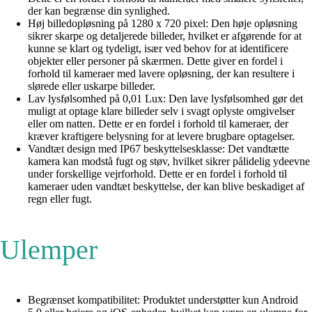
der kan begrænse din synlighed.
Høj billedopløsning på 1280 x 720 pixel: Den høje opløsning
sikrer skarpe og detaljerede billeder, hvilket er afgørende for at
kunne se klart og tydeligt, især ved behov for at identificere
objekter eller personer på skærmen. Dette giver en fordel i
forhold til kameraer med lavere opløsning, der kan resultere i
slørede eller uskarpe billeder.
Lav lysfølsomhed på 0,01 Lux: Den lave lysfølsomhed gør det
muligt at optage klare billeder selv i svagt oplyste omgivelser
eller om natten. Dette er en fordel i forhold til kameraer, der
kræver kraftigere belysning for at levere brugbare optagelser.
Vandtæt design med IP67 beskyttelsesklasse: Det vandtætte
kamera kan modstå fugt og støv, hvilket sikrer pålidelig ydeevne
under forskellige vejrforhold. Dette er en fordel i forhold til
kameraer uden vandtæt beskyttelse, der kan blive beskadiget af
regn eller fugt.
Ulemper
Begrænset kompatibilitet: Produktet understøtter kun Android