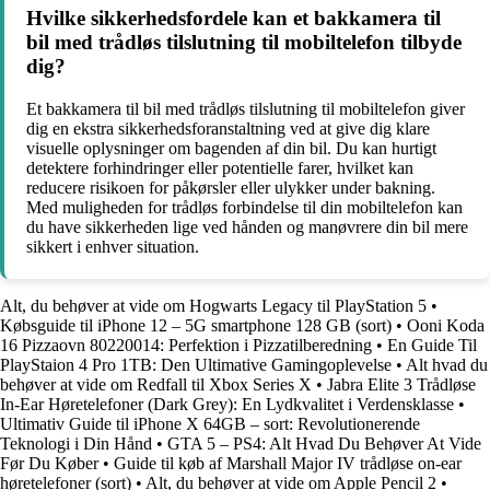
Hvilke sikkerhedsfordele kan et bakkamera til
bil med trådløs tilslutning til mobiltelefon tilbyde
dig?
Et bakkamera til bil med trådløs tilslutning til mobiltelefon giver
dig en ekstra sikkerhedsforanstaltning ved at give dig klare
visuelle oplysninger om bagenden af din bil. Du kan hurtigt
detektere forhindringer eller potentielle farer, hvilket kan
reducere risikoen for påkørsler eller ulykker under bakning.
Med muligheden for trådløs forbindelse til din mobiltelefon kan
du have sikkerheden lige ved hånden og manøvrere din bil mere
sikkert i enhver situation.
Alt, du behøver at vide om Hogwarts Legacy til PlayStation 5
•
Købsguide til iPhone 12 – 5G smartphone 128 GB (sort)
•
Ooni Koda
16 Pizzaovn 80220014: Perfektion i Pizzatilberedning
•
En Guide Til
PlayStaion 4 Pro 1TB: Den Ultimative Gamingoplevelse
•
Alt hvad du
behøver at vide om Redfall til Xbox Series X
•
Jabra Elite 3 Trådløse
In-Ear Høretelefoner (Dark Grey): En Lydkvalitet i Verdensklasse
•
Ultimativ Guide til iPhone X 64GB – sort: Revolutionerende
Teknologi i Din Hånd
•
GTA 5 – PS4: Alt Hvad Du Behøver At Vide
Før Du Køber
•
Guide til køb af Marshall Major IV trådløse on-ear
høretelefoner (sort)
•
Alt, du behøver at vide om Apple Pencil 2
•