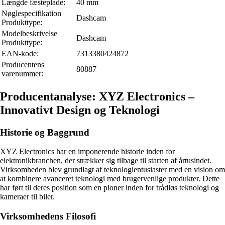
Længde fæsteplade:
40 mm
Nøglespecifikation
Dashcam
Produkttype:
Modelbeskrivelse
Dashcam
Produkttype:
EAN-kode:
7313380424872
Producentens
80887
varenummer:
Producentanalyse: XYZ Electronics –
Innovativt Design og Teknologi
Historie og Baggrund
XYZ Electronics har en imponerende historie inden for
elektronikbranchen, der strækker sig tilbage til starten af årtusindet.
Virksomheden blev grundlagt af teknologientusiaster med en vision om
at kombinere avanceret teknologi med brugervenlige produkter. Dette
har ført til deres position som en pioner inden for trådløs teknologi og
kameraer til biler.
Virksomhedens Filosofi