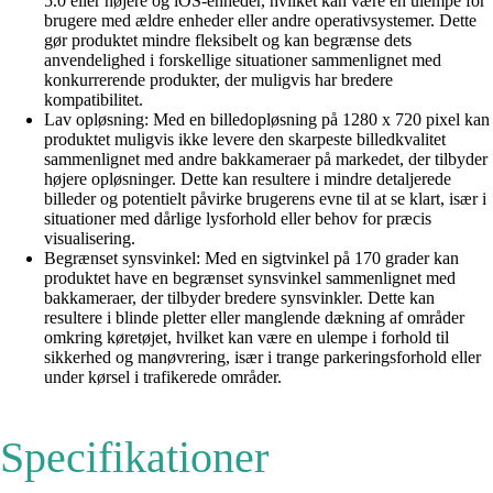
5.0 eller højere og iOS-enheder, hvilket kan være en ulempe for
brugere med ældre enheder eller andre operativsystemer. Dette
gør produktet mindre fleksibelt og kan begrænse dets
anvendelighed i forskellige situationer sammenlignet med
konkurrerende produkter, der muligvis har bredere
kompatibilitet.
Lav opløsning: Med en billedopløsning på 1280 x 720 pixel kan
produktet muligvis ikke levere den skarpeste billedkvalitet
sammenlignet med andre bakkameraer på markedet, der tilbyder
højere opløsninger. Dette kan resultere i mindre detaljerede
billeder og potentielt påvirke brugerens evne til at se klart, især i
situationer med dårlige lysforhold eller behov for præcis
visualisering.
Begrænset synsvinkel: Med en sigtvinkel på 170 grader kan
produktet have en begrænset synsvinkel sammenlignet med
bakkameraer, der tilbyder bredere synsvinkler. Dette kan
resultere i blinde pletter eller manglende dækning af områder
omkring køretøjet, hvilket kan være en ulempe i forhold til
sikkerhed og manøvrering, især i trange parkeringsforhold eller
under kørsel i trafikerede områder.
Specifikationer