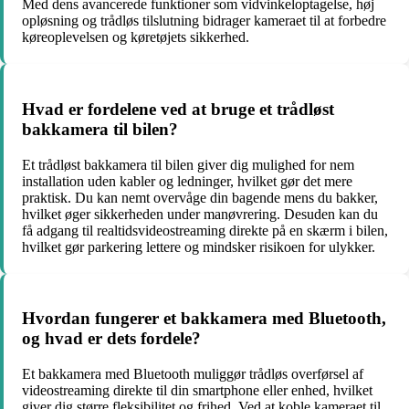
Med dens avancerede funktioner som vidvinkeloptagelse, høj
opløsning og trådløs tilslutning bidrager kameraet til at forbedre
køreoplevelsen og køretøjets sikkerhed.
Hvad er fordelene ved at bruge et trådløst
bakkamera til bilen?
Et trådløst bakkamera til bilen giver dig mulighed for nem
installation uden kabler og ledninger, hvilket gør det mere
praktisk. Du kan nemt overvåge din bagende mens du bakker,
hvilket øger sikkerheden under manøvrering. Desuden kan du
få adgang til realtidsvideostreaming direkte på en skærm i bilen,
hvilket gør parkering lettere og mindsker risikoen for ulykker.
Hvordan fungerer et bakkamera med Bluetooth,
og hvad er dets fordele?
Et bakkamera med Bluetooth muliggør trådløs overførsel af
videostreaming direkte til din smartphone eller enhed, hvilket
giver dig større fleksibilitet og frihed. Ved at koble kameraet til