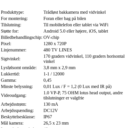
Produkttype:
Trådløst bakkamera med vidvinkel
For montering:
Foran eller bag på bilen
Tilslutning:
Til mobiltelefon eller tablet via WiFi
Støtte for:
Android 5.0 eller højere, iOS, tablet
Billedbehandlingschip:
OV-chip
Pixel:
1280 x 720P
Linjenummer:
480 TV LINES
170 graders vidvinkel, 110 graders horisontal
Sigtvinkel:
vinkel
Lysfølsomt område:
3,8 mm x 2,9 mm
Lukkertid:
1-1 / 12000
Gamma:
0,45
Minste belysning:
0,01 Lux / F = 1,2 (0 Lux med IR på)
1.0 VP-P, 75 OHM lotus head output, andre
Videoudgang:
tilslutninger er valgfrie
Arbejdsstrøm:
130 mA
Arbejdsspænding:
DC12V
Beskyttelsesklasse:
IP67
Mål kamera:
26,5 x 23 mm