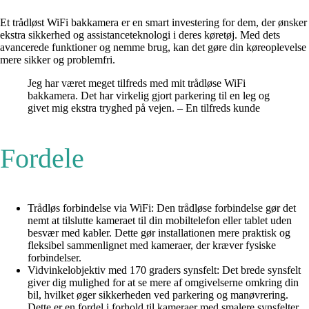
Et trådløst WiFi bakkamera er en smart investering for dem, der ønsker
ekstra sikkerhed og assistanceteknologi i deres køretøj. Med dets
avancerede funktioner og nemme brug, kan det gøre din køreoplevelse
mere sikker og problemfri.
Jeg har været meget tilfreds med mit trådløse WiFi
bakkamera. Det har virkelig gjort parkering til en leg og
givet mig ekstra tryghed på vejen. – En tilfreds kunde
Fordele
Trådløs forbindelse via WiFi: Den trådløse forbindelse gør det
nemt at tilslutte kameraet til din mobiltelefon eller tablet uden
besvær med kabler. Dette gør installationen mere praktisk og
fleksibel sammenlignet med kameraer, der kræver fysiske
forbindelser.
Vidvinkelobjektiv med 170 graders synsfelt: Det brede synsfelt
giver dig mulighed for at se mere af omgivelserne omkring din
bil, hvilket øger sikkerheden ved parkering og manøvrering.
Dette er en fordel i forhold til kameraer med smalere synsfelter,