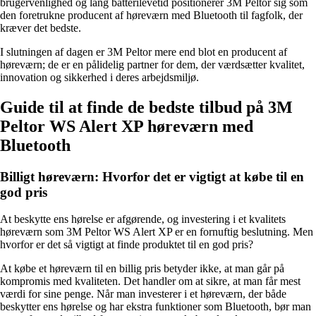
brugervenlighed og lang batterilevetid positionerer 3M Peltor sig som
den foretrukne producent af høreværn med Bluetooth til fagfolk, der
kræver det bedste.
I slutningen af dagen er 3M Peltor mere end blot en producent af
høreværn; de er en pålidelig partner for dem, der værdsætter kvalitet,
innovation og sikkerhed i deres arbejdsmiljø.
Guide til at finde de bedste tilbud på 3M
Peltor WS Alert XP høreværn med
Bluetooth
Billigt høreværn: Hvorfor det er vigtigt at købe til en
god pris
At beskytte ens hørelse er afgørende, og investering i et kvalitets
høreværn som 3M Peltor WS Alert XP er en fornuftig beslutning. Men
hvorfor er det så vigtigt at finde produktet til en god pris?
At købe et høreværn til en billig pris betyder ikke, at man går på
kompromis med kvaliteten. Det handler om at sikre, at man får mest
værdi for sine penge. Når man investerer i et høreværn, der både
beskytter ens hørelse og har ekstra funktioner som Bluetooth, bør man