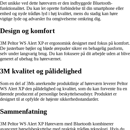
Det unikke ved dette høreværn er den indbyggede Bluetooth-
funktionalitet. Du kan let oprette forbindelse til din smartphone eller
enhed og nyde trådløs lyd i høj kvalitet, mens du stadig kan høre
vigtige lyde og advarsler fra omgivelserne omkring dig.
Design og komfort
3M Peltor WS Alert XP er ergonomisk designet med fokus på komfort.
De justerbare bøjler og bløde ørepuder sikrer en behagelig pasform,
selv under langvarig brug. Du kan fokusere på dit arbejde uden at blive
generet af ubehag fra høreværnet.
3M kvalitet og pålidelighed
Som en del af 3Ms anerkendte produktlinje af høreværn leverer Peltor
WS Alert XP den pålidelighed og kvalitet, som du kan forvente fra en
førende producent af personlige beskyttelsesudstyr. Produktet er
designet til at opfylde de højeste sikkerhedsstandarder.
Sammenfatning
3M Peltor WS Alert XP Høreværn med Bluetooth kombinerer
avanceret hørselsbeskyttelse med praktisk trådløs teknologi. Hvis du