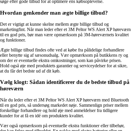
søge efter gode tilbud for at optimere ens købsoplevelse.
Hvordan genkender man ægte billige tilbud?
Det er vigtigt at kunne skelne mellem ægte billige tilbud og
marketingfint. Når man leder efter et 3M Peltor WS Alert XP høreværn
til en god pris, bør man være opmærksom på 3M-høreværnets kvalitet
og funktioner.
Ægte billige tilbud findes ofte ved at købe fra pålidelige forhandlere
eller benytte sig af sæsonudsalg. Vær opmærksom på butikkens ry og
om der er eventuelle ekstra omkostninger, som kan påvirke prisen.
Hold også øje med produktets garantier og serviceydelser for at sikre,
at du får det bedste ud af dit køb.
Vælg klogt: Sådan identificerer du de bedste tilbud på
høreværn
Når du leder efter et 3M Peltor WS Alert XP høreværn med Bluetooth
til en god pris, så undersøg markedet nøje. Sammenlign priser mellem
forskellige forhandlere og hold øje med anmeldelser fra tidligere
kunder for at få en idé om produktets kvalitet.
Vær også opmærksom på eventuelle ekstra funktioner eller tilbehør,
der kan følge med tilbuddet. En pakke med ekstra batterier eller en