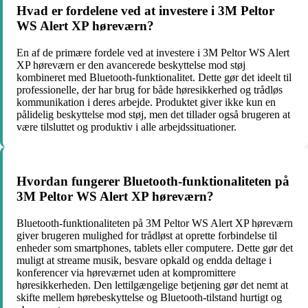
Hvad er fordelene ved at investere i 3M Peltor
WS Alert XP høreværn?
En af de primære fordele ved at investere i 3M Peltor WS Alert
XP høreværn er den avancerede beskyttelse mod støj
kombineret med Bluetooth-funktionalitet. Dette gør det ideelt til
professionelle, der har brug for både høresikkerhed og trådløs
kommunikation i deres arbejde. Produktet giver ikke kun en
pålidelig beskyttelse mod støj, men det tillader også brugeren at
være tilsluttet og produktiv i alle arbejdssituationer.
Hvordan fungerer Bluetooth-funktionaliteten på
3M Peltor WS Alert XP høreværn?
Bluetooth-funktionaliteten på 3M Peltor WS Alert XP høreværn
giver brugeren mulighed for trådløst at oprette forbindelse til
enheder som smartphones, tablets eller computere. Dette gør det
muligt at streame musik, besvare opkald og endda deltage i
konferencer via høreværnet uden at kompromittere
høresikkerheden. Den lettilgængelige betjening gør det nemt at
skifte mellem hørebeskyttelse og Bluetooth-tilstand hurtigt og