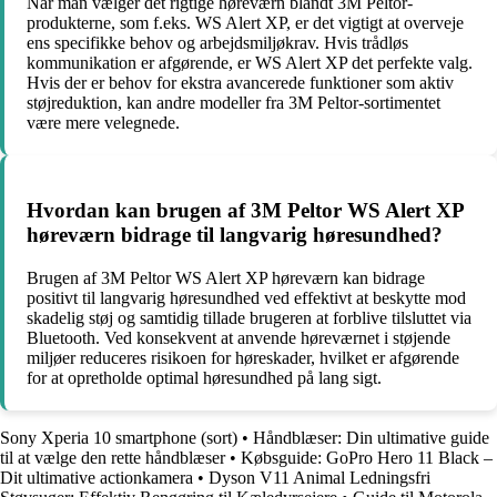
Når man vælger det rigtige høreværn blandt 3M Peltor-
produkterne, som f.eks. WS Alert XP, er det vigtigt at overveje
ens specifikke behov og arbejdsmiljøkrav. Hvis trådløs
kommunikation er afgørende, er WS Alert XP det perfekte valg.
Hvis der er behov for ekstra avancerede funktioner som aktiv
støjreduktion, kan andre modeller fra 3M Peltor-sortimentet
være mere velegnede.
Hvordan kan brugen af 3M Peltor WS Alert XP
høreværn bidrage til langvarig høresundhed?
Brugen af 3M Peltor WS Alert XP høreværn kan bidrage
positivt til langvarig høresundhed ved effektivt at beskytte mod
skadelig støj og samtidig tillade brugeren at forblive tilsluttet via
Bluetooth. Ved konsekvent at anvende høreværnet i støjende
miljøer reduceres risikoen for høreskader, hvilket er afgørende
for at opretholde optimal høresundhed på lang sigt.
Sony Xperia 10 smartphone (sort)
•
Håndblæser: Din ultimative guide
til at vælge den rette håndblæser
•
Købsguide: GoPro Hero 11 Black –
Dit ultimative actionkamera
•
Dyson V11 Animal Ledningsfri