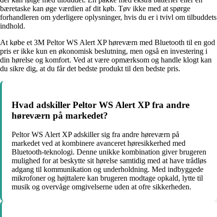
bæretaske kan øge værdien af dit køb. Tøv ikke med at spørge
forhandleren om yderligere oplysninger, hvis du er i tvivl om tilbuddets
indhold.
At købe et 3M Peltor WS Alert XP høreværn med Bluetooth til en god
pris er ikke kun en økonomisk beslutning, men også en investering i
din hørelse og komfort. Ved at være opmærksom og handle klogt kan
du sikre dig, at du får det bedste produkt til den bedste pris.
Hvad adskiller Peltor WS Alert XP fra andre
høreværn på markedet?
Peltor WS Alert XP adskiller sig fra andre høreværn på
markedet ved at kombinere avanceret høresikkerhed med
Bluetooth-teknologi. Denne unikke kombination giver brugeren
mulighed for at beskytte sit hørelse samtidig med at have trådløs
adgang til kommunikation og underholdning. Med indbyggede
mikrofoner og højttalere kan brugeren modtage opkald, lytte til
musik og overvåge omgivelserne uden at ofre sikkerheden.