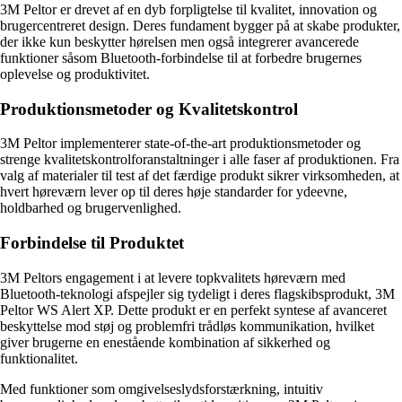
3M Peltor er drevet af en dyb forpligtelse til kvalitet, innovation og
brugercentreret design. Deres fundament bygger på at skabe produkter,
der ikke kun beskytter hørelsen men også integrerer avancerede
funktioner såsom Bluetooth-forbindelse til at forbedre brugernes
oplevelse og produktivitet.
Produktionsmetoder og Kvalitetskontrol
3M Peltor implementerer state-of-the-art produktionsmetoder og
strenge kvalitetskontrolforanstaltninger i alle faser af produktionen. Fra
valg af materialer til test af det færdige produkt sikrer virksomheden, at
hvert høreværn lever op til deres høje standarder for ydeevne,
holdbarhed og brugervenlighed.
Forbindelse til Produktet
3M Peltors engagement i at levere topkvalitets høreværn med
Bluetooth-teknologi afspejler sig tydeligt i deres flagskibsprodukt, 3M
Peltor WS Alert XP. Dette produkt er en perfekt syntese af avanceret
beskyttelse mod støj og problemfri trådløs kommunikation, hvilket
giver brugerne en enestående kombination af sikkerhed og
funktionalitet.
Med funktioner som omgivelseslydsforstærkning, intuitiv