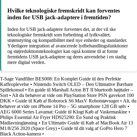
Hvilke teknologiske fremskridt kan forventes
inden for USB jack-adaptere i fremtiden?
Inden for USB jack-adaptere forventes det, at der vil ske
teknologiske fremskridt som forbedring af lydkvalitet,
strømstyring og kompatibilitet med nye enheder og standarder.
Yderligere integration af avancerede lydbehandlingsfunktioner
og støjreduktionsteknologier kan også komme til at forme
fremtidens USB jack-adaptere og deres anvendelse i en stadig
mere digital verden.
T-Sage Vandfilter BES008: En Komplet Guide til den Perfekte
Kaffeoplevelse
•
Nintendo Switch OLED – Den Ultimative Bærbare
Spillekonsol
•
En guide til Marshall Acton BT II bluetooth højttaler –
Sort
•
Alt du behøver at vide om PlayStation Store PSN gavekort 100
DKK
•
Guide til Køb af Roborock S6 MaxV Robotstøvsuger
•
Alt, du
behøver at vide om iPhone 14 Pro – 5G smartphone 128 GB sølv
•
AEG 6000 Series Lavamat: Guide til Klogt Køb af Vaskemaskine
•
Philips Essential Air Fryer HD925290: En Sund og Praktisk
Madlavningløsning
•
En Ultimativ Guide til Køb af MacBook Air 13
M1/8/256 2020 (Space Grey)
•
Guide til dit valg af GoPro Hero 7
Black Action-kamera
•