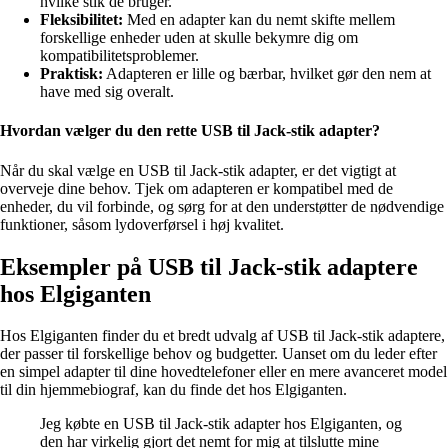
hvilke stik de bruger.
Fleksibilitet:
Med en adapter kan du nemt skifte mellem
forskellige enheder uden at skulle bekymre dig om
kompatibilitetsproblemer.
Praktisk:
Adapteren er lille og bærbar, hvilket gør den nem at
have med sig overalt.
Hvordan vælger du den rette USB til Jack-stik adapter?
Når du skal vælge en USB til Jack-stik adapter, er det vigtigt at
overveje dine behov. Tjek om adapteren er kompatibel med de
enheder, du vil forbinde, og sørg for at den understøtter de nødvendige
funktioner, såsom lydoverførsel i høj kvalitet.
Eksempler på USB til Jack-stik adaptere
hos Elgiganten
Hos Elgiganten finder du et bredt udvalg af USB til Jack-stik adaptere,
der passer til forskellige behov og budgetter. Uanset om du leder efter
en simpel adapter til dine hovedtelefoner eller en mere avanceret model
til din hjemmebiograf, kan du finde det hos Elgiganten.
Jeg købte en USB til Jack-stik adapter hos Elgiganten, og
den har virkelig gjort det nemt for mig at tilslutte mine