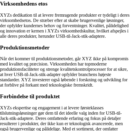
Virksomhedens etos
XYZs dedikation til at levere fremragende produkter er tydeligt i deres
virksomhedsetos. De stræber efter at skabe brugervenlige løsninger,
der opfylder kundernes behov og forventninger. Kvalitet, pålidelighed
og innovation er kernen i XYZs virksomhedskultur, hvilket afspejles i
alle deres produkter, herunder USB-til-Jack-stik-adaptere.
Produktionsmetoder
Når det kommer til produktionsmetoder, går XYZ ikke på kompromis
med kvalitet og præcision. Virksomheden har topmoderne
produktionsfaciliteter og strenge kvalitetskontrolprocesser for at sikre,
at hver USB-til-Jack-stik-adapter opfylder branchens højeste
standarder. XYZ investerer også løbende i forskning og udvikling for
at forblive på forkant med teknologiske fremskridt.
Forbindelse til produktet
XYZs ekspertise og engagement i at levere førsteklasses
tilslutningsløsninger gør dem til det ideelle valg inden for USB-til-
Jack-stik-adaptere. Deres omfattende erfaring og fokus på detaljer
resulterer i produkter, der ikke kun er teknologisk avancerede, men
også brugervenlige og pålidelige. Med et sortiment, der omfatter