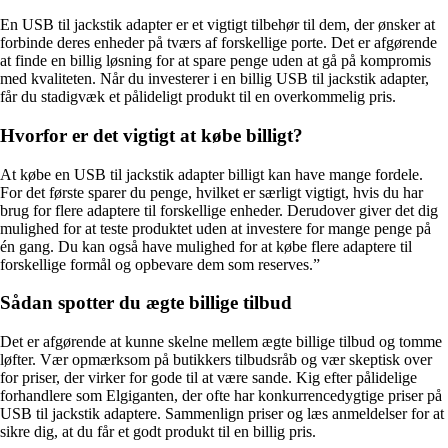
En USB til jackstik adapter er et vigtigt tilbehør til dem, der ønsker at
forbinde deres enheder på tværs af forskellige porte. Det er afgørende
at finde en billig løsning for at spare penge uden at gå på kompromis
med kvaliteten. Når du investerer i en billig USB til jackstik adapter,
får du stadigvæk et pålideligt produkt til en overkommelig pris.
Hvorfor er det vigtigt at købe billigt?
At købe en USB til jackstik adapter billigt kan have mange fordele.
For det første sparer du penge, hvilket er særligt vigtigt, hvis du har
brug for flere adaptere til forskellige enheder. Derudover giver det dig
mulighed for at teste produktet uden at investere for mange penge på
én gang. Du kan også have mulighed for at købe flere adaptere til
forskellige formål og opbevare dem som reserves.”
Sådan spotter du ægte billige tilbud
Det er afgørende at kunne skelne mellem ægte billige tilbud og tomme
løfter. Vær opmærksom på butikkers tilbudsråb og vær skeptisk over
for priser, der virker for gode til at være sande. Kig efter pålidelige
forhandlere som Elgiganten, der ofte har konkurrencedygtige priser på
USB til jackstik adaptere. Sammenlign priser og læs anmeldelser for at
sikre dig, at du får et godt produkt til en billig pris.