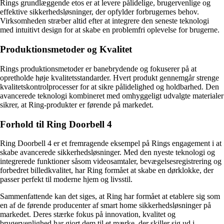
Rings grundlæggende etos er at levere pålidelige, brugervenlige og
effektive sikkerhedsløsninger, der opfylder forbrugernes behov.
Virksomheden stræber altid efter at integrere den seneste teknologi
med intuitivt design for at skabe en problemfri oplevelse for brugerne.
Produktionsmetoder og Kvalitet
Rings produktionsmetoder er banebrydende og fokuserer på at
opretholde høje kvalitetsstandarder. Hvert produkt gennemgår strenge
kvalitetskontrolprocesser for at sikre pålidelighed og holdbarhed. Den
avancerede teknologi kombineret med omhyggeligt udvalgte materialer
sikrer, at Ring-produkter er førende på markedet.
Forhold til Ring Doorbell 4
Ring Doorbell 4 er et fremragende eksempel på Rings engagement i at
skabe avancerede sikkerhedsløsninger. Med den nyeste teknologi og
integrerede funktioner såsom videosamtaler, bevægelsesregistrering og
forbedret billedkvalitet, har Ring formået at skabe en dørklokke, der
passer perfekt til moderne hjem og livsstil.
Sammenfattende kan det siges, at Ring har formået at etablere sig som
en af de førende producenter af smart home sikkerhedsløsninger på
markedet. Deres stærke fokus på innovation, kvalitet og
brugervenlighed har gjort dem til et mærke, der skiller sig ud i