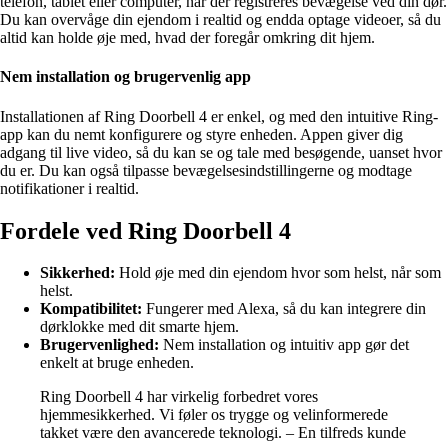
telefon, tablet eller computer, når der registreres bevægelse ved din dør.
Du kan overvåge din ejendom i realtid og endda optage videoer, så du
altid kan holde øje med, hvad der foregår omkring dit hjem.
Nem installation og brugervenlig app
Installationen af Ring Doorbell 4 er enkel, og med den intuitive Ring-
app kan du nemt konfigurere og styre enheden. Appen giver dig
adgang til live video, så du kan se og tale med besøgende, uanset hvor
du er. Du kan også tilpasse bevægelsesindstillingerne og modtage
notifikationer i realtid.
Fordele ved Ring Doorbell 4
Sikkerhed:
Hold øje med din ejendom hvor som helst, når som
helst.
Kompatibilitet:
Fungerer med Alexa, så du kan integrere din
dørklokke med dit smarte hjem.
Brugervenlighed:
Nem installation og intuitiv app gør det
enkelt at bruge enheden.
Ring Doorbell 4 har virkelig forbedret vores
hjemmesikkerhed. Vi føler os trygge og velinformerede
takket være den avancerede teknologi. – En tilfreds kunde