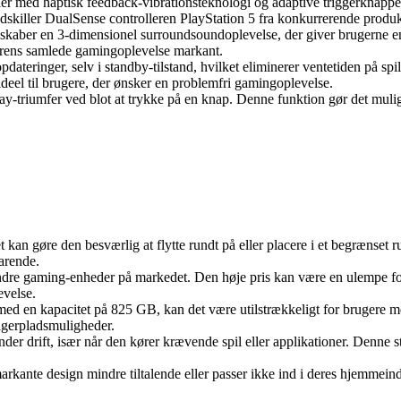
r med haptisk feedback-vibrationsteknologi og adaptive triggerknapper 
adskiller DualSense controlleren PlayStation 5 fra konkurrerende produk
ber en 3-dimensionel surroundsoundoplevelse, der giver brugerne en 
gerens samlede gamingoplevelse markant.
dateringer, selv i standby-tilstand, hvilket eliminerer ventetiden på s
ideel til brugere, der ønsker en problemfri gamingoplevelse.
triumfer ved blot at trykke på en knap. Denne funktion gør det muligt a
et kan gøre den besværlig at flytte rundt på eller placere i et begrænset
arende.
 andre gaming-enheder på markedet. Den høje pris kan være en ulempe f
evelse.
d en kapacitet på 825 GB, kan det være utilstrækkeligt for brugere med 
agerpladsmuligheder.
under drift, især når den kører krævende spil eller applikationer. Denne
arkante design mindre tiltalende eller passer ikke ind i deres hjemmeind