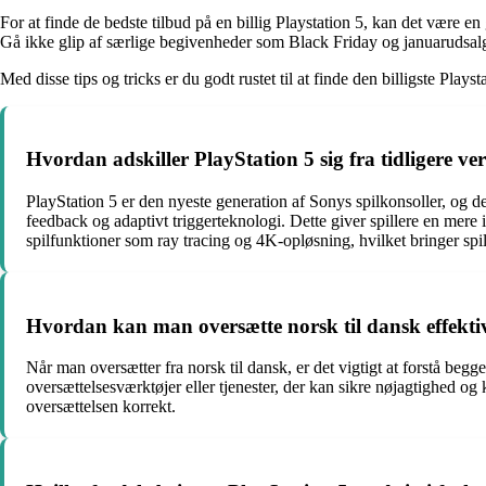
For at finde de bedste tilbud på en billig Playstation 5, kan det være e
Gå ikke glip af særlige begivenheder som Black Friday og januarudsalg,
Med disse tips og tricks er du godt rustet til at finde den billigste Pl
Hvordan adskiller PlayStation 5 sig fra tidligere v
PlayStation 5 er den nyeste generation af Sonys spilkonsoller, og d
feedback og adaptivt triggerteknologi. Dette giver spillere en mere
spilfunktioner som ray tracing og 4K-opløsning, hvilket bringer spil
Hvordan kan man oversætte norsk til dansk effektiv
Når man oversætter fra norsk til dansk, er det vigtigt at forstå beg
oversættelsesværktøjer eller tjenester, der kan sikre nøjagtighed 
oversættelsen korrekt.