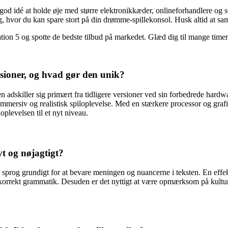
n god idé at holde øje med større elektronikkæder, onlineforhandlere og 
 hvor du kan spare stort på din drømme-spillekonsol. Husk altid at sam
aystation 5 og spotte de bedste tilbud på markedet. Glæd dig til mange t
ersioner, og hvad gør den unik?
en adskiller sig primært fra tidligere versioner ved sin forbedrede har
 immersiv og realistisk spiloplevelse. Med en stærkere processor og graf
oplevelsen til et nyt niveau.
t og nøjagtigt?
ge sprog grundigt for at bevare meningen og nuancerne i teksten. En effe
og korrekt grammatik. Desuden er det nyttigt at være opmærksom på kultu