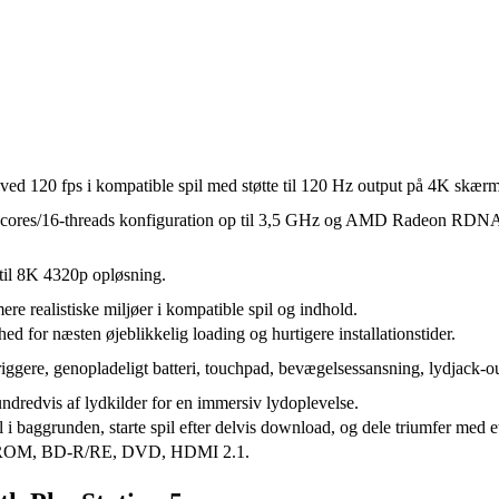
d 120 fps i kompatible spil med støtte til 120 Hz output på 4K skærm
ores/16-threads konfiguration op til 3,5 GHz og AMD Radeon RDNA-
til 8K 4320p opløsning.
re realistiske miljøer i kompatible spil og indhold.
 for næsten øjeblikkelig loading og hurtigere installationstider.
riggere, genopladeligt batteri, touchpad, bevægelsessansning, lydjack-o
redvis af lydkilder for en immersiv lydoplevelse.
 i baggrunden, starte spil efter delvis download, og dele triumfer med e
BD-ROM, BD-R/RE, DVD, HDMI 2.1.