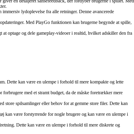
giver en detaljeret sansefeedback, der fordyber brugerne i spillet. Med
ter.
immersiv lydoplevelse fra alle retninger. Denne avancerede
pilopdateringer. Med PlayGo funktionen kan brugerne begynde at spille,
t optage og dele gameplay-videoer i realtid, hvilket adskiller den fra
 rum. Dette kan være en ulempe i forhold til mere kompakte og lette
or forbrugere med et stramt budget, da de måske foretrækker mere
store spilsamlinger eller behov for at gemme store filer. Dette kan
 støj kan være forstyrrende for nogle brugere og kan være en ulempe i
retning. Dette kan være en ulempe i forhold til mere diskrete og