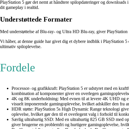
PlayStation 5 gør det nemt at håndtere spilopdateringer og downloads 
dit gameplay i realtid.
Understøttede Formater
Med understøttelse af Blu-ray- og Ultra HD Blu-ray, giver PlayStation 
Vi håber, at denne guide har givet dig et dybere indblik i PlayStation 5
ultimativ spiloplevelse.
Fordele
Processor- og grafikkraft: PlayStation 5 er udstyret med en kr
kombination af komponenter giver en overlegen gamingoplevelse me
4K og 8K underholdning: Med evnen til at levere 4K UHD og endda
visuelt imponerende gamingoplevelse, hvilket adskiller den fra a
HDR støtte: PlayStation 5s High Dynamic Range teknologi giver b
oplevelse, hvilket gør den til et overlegent valg i forhold til kon
Særlig ultrahurtig SSD: Med en ultrahurtig 825 GB SSD med op ti
giver brugerne en problemfri og hurtigere gamingoplevelse, hvilk