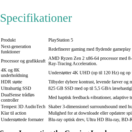
Specifikationer
Produkt
PlayStation 5
Next-generation
Redefinerer gaming med flydende gameplay ve
funktioner
AMD Ryzen Zen 2 x86-64 processor med 8-c
Processor og grafikkraft
Ray-Tracing Acceleration.
4K og 8K
Understøtter 4K UHD (op til 120 Hz) og op 
underholdning
HDR støtte
Tilbyder dybere kontrast, levende farver og me
Ultrahurtig SSD
825 GB SSD med op til 5,5 GB/s læsehastighed
DualSense trådløs
Med haptisk feedback-vibrationer, adaptive t
controller
Tempest 3D AudioTech
Skaber 3-dimensionel surroundsound med hund
Klar til action
Mulighed for at downloade eller opdatere spil
Understøttede formater
Blu-ray optisk drev, Ultra HD Blu-ray, 