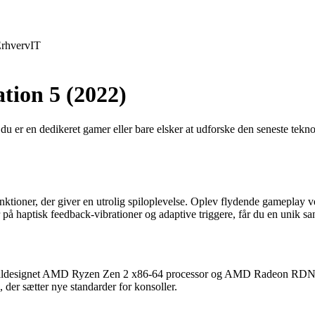
rhverv
IT
tion 5 (2022)
er en dedikeret gamer eller bare elsker at udforske den seneste teknol
tioner, der giver en utrolig spiloplevelse. Oplev flydende gameplay ve
å haptisk feedback-vibrationer og adaptive triggere, får du en unik sa
specialdesignet AMD Ryzen Zen 2 x86-64 processor og AMD Radeon RDN
r sætter nye standarder for konsoller.