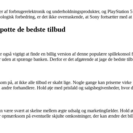
af forbrugerelektronik og underholdningsprodukter, og PlayStation 5 er 
ologisk forbedring, er det ikke overraskende, at Sony fortsætter med at
spotte de bedste tilbud
også vigtigt at finde en billig version af denne populære spillekonsol fo
 uden at sprænge banken. Derfor er det afgørende at jage de bedste tilbu
som på, at ikke alle tilbud er skabt lige. Nogle gange kan priserne virke 
ndre forhandlere. Hold øje med prisfald og salgsbegivenheder, hvor du k
an være svært at skelne mellem ægte udsalg og marketingfælder. Hold ø
opmærksom på eventuelle skjulte omkostninger, der kan ændre det billed