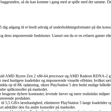
i baggrunden, så du kan komme i gang med at spille med det samme. Del
5 dig adgang til et bredt udvalg af underholdningsformater på din konso
 og dens imponerende funktioner. Uanset om du er en erfaren gamer eller e
aftfuld AMD Ryzen Zen 2 x86-64 processor og AMD Radeon RDNA-2 grafik
d hurtigere loadetider og imponerende visuelle effekter, hvilket sætter
 op til 8K opløsning, sikrer PlayStation 5 den bedst mulige billedkva
ndre spilkonsoller på markedet.
rugerne dybere kontraster, levende farver og mere realistiske miljøer 
kurrerende produkter.
l 5,5 GB/s læsehastighed, eliminerer PlayStation 5 lange loadetider og
et adskiller den fra andre konsoller på markedet.