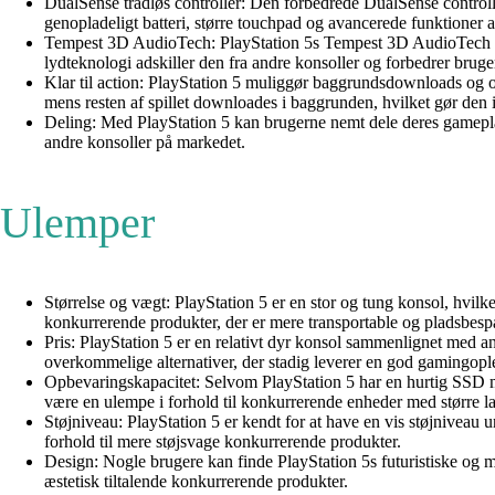
DualSense trådløs controller: Den forbedrede DualSense controlle
genopladeligt batteri, større touchpad og avancerede funktioner 
Tempest 3D AudioTech: PlayStation 5s Tempest 3D AudioTech ska
lydteknologi adskiller den fra andre konsoller og forbedrer bru
Klar til action: PlayStation 5 muliggør baggrundsdownloads og op
mens resten af spillet downloades i baggrunden, hvilket gør den 
Deling: Med PlayStation 5 kan brugerne nemt dele deres gameplay-
andre konsoller på markedet.
Ulemper
Størrelse og vægt: PlayStation 5 er en stor og tung konsol, hvilk
konkurrerende produkter, der er mere transportable og pladsbesp
Pris: PlayStation 5 er en relativt dyr konsol sammenlignet med
overkommelige alternativer, der stadig leverer en god gamingopl
Opbevaringskapacitet: Selvom PlayStation 5 har en hurtig SSD me
være en ulempe i forhold til konkurrerende enheder med større l
Støjniveau: PlayStation 5 er kendt for at have en vis støjniveau 
forhold til mere støjsvage konkurrerende produkter.
Design: Nogle brugere kan finde PlayStation 5s futuristiske og m
æstetisk tiltalende konkurrerende produkter.