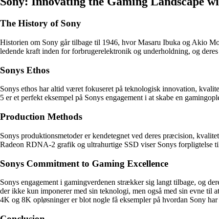
Sony: Innovating the Gaming Landscape wi
The History of Sony
Historien om Sony går tilbage til 1946, hvor Masaru Ibuka og Akio Mo
ledende kraft inden for forbrugerelektronik og underholdning, og deres 
Sonys Ethos
Sonys ethos har altid været fokuseret på teknologisk innovation, kvalit
5 er et perfekt eksempel på Sonys engagement i at skabe en gamingople
Production Methods
Sonys produktionsmetoder er kendetegnet ved deres præcision, kvali
Radeon RDNA-2 grafik og ultrahurtige SSD viser Sonys forpligtelse til
Sonys Commitment to Gaming Excellence
Sonys engagement i gamingverdenen strækker sig langt tilbage, og dere
der ikke kun imponerer med sin teknologi, men også med sin evne til 
4K og 8K opløsninger er blot nogle få eksempler på hvordan Sony har 
Conclusion