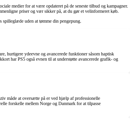
sociale medier for at være opdateret på de seneste tilbud og kampagner.
menligne priser og vær sikker på, at du gør et velinformeret køb.
imers spilleglæde uden at tømme din pengepung.
dware, hurtigere ydeevne og avancerede funktioner såsom haptisk
ikkort har PS5 også evnen til at understøtte avancerede grafik- og
ktiv måde at oversætte på er ved hjælp af professionelle
relle forskelle mellem Norge og Danmark for at tilpasse