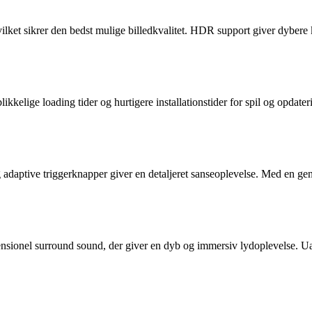
et sikrer den bedst mulige billedkvalitet. HDR support giver dybere ko
kelige loading tider og hurtigere installationstider for spil og opdate
adaptive triggerknapper giver en detaljeret sanseoplevelse. Med en gen
onel surround sound, der giver en dyb og immersiv lydoplevelse. Uanse