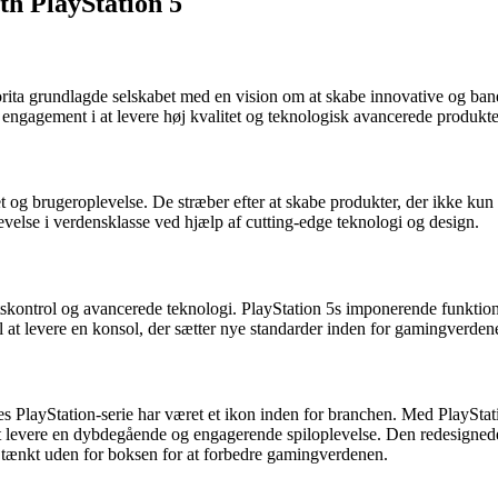
th PlayStation 5
rita grundlagde selskabet med en vision om at skabe innovative og ban
engagement i at levere høj kvalitet og teknologisk avancerede produkter 
et og brugeroplevelse. De stræber efter at skabe produkter, der ikke kun
velse i verdensklasse ved hjælp af cutting-edge teknologi og design.
tetskontrol og avancerede teknologi. PlayStation 5s imponerende fun
 at levere en konsol, der sætter nye standarder inden for gamingverden
s PlayStation-serie har været et ikon inden for branchen. Med PlayStat
at levere en dybdegående og engagerende spiloplevelse. Den redesigne
tænkt uden for boksen for at forbedre gamingverdenen.