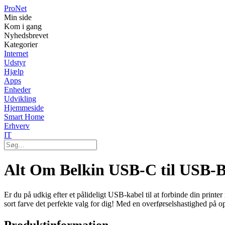
Pro
Net
Min side
Kom i gang
Nyhedsbrevet
Kategorier
Internet
Udstyr
Hjælp
Apps
Enheder
Udvikling
Hjemmeside
Smart Home
Erhverv
IT
Alt Om Belkin USB-C til USB-B 
Er du på udkig efter et pålideligt USB-kabel til at forbinde din pr
sort farve det perfekte valg for dig! Med en overførselshastighed på o
Produktinformation