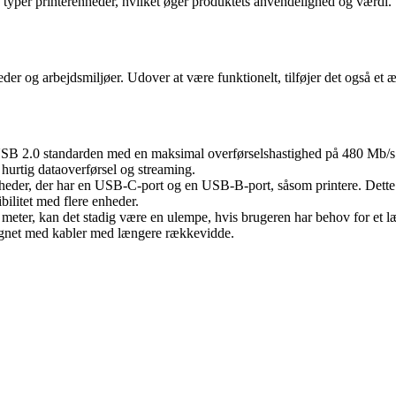
 typer printerenheder, hvilket øger produktets anvendelighed og værdi. 
heder og arbejdsmiljøer. Udover at være funktionelt, tilføjer det også et 
USB 2.0 standarden med en maksimal overførselshastighed på 480 Mb/s
l hurtig dataoverførsel og streaming.
nheder, der har en USB-C-port og en USB-B-port, såsom printere. Dette
bilitet med flere enheder.
er, kan det stadig være en ulempe, hvis brugeren har behov for et læng
lignet med kabler med længere rækkevidde.