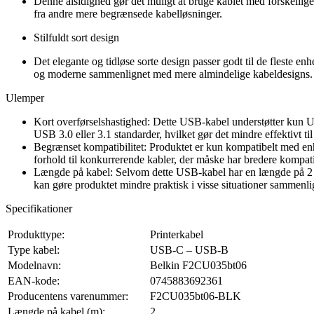
Denne alsidighed gør det muligt at bruge kablet med forskellige
fra andre mere begrænsede kabelløsninger.
Stilfuldt sort design
Det elegante og tidløse sorte design passer godt til de fleste en
og moderne sammenlignet med mere almindelige kabeldesigns.
Ulemper
Kort overførselshastighed: Dette USB-kabel understøtter kun 
USB 3.0 eller 3.1 standarder, hvilket gør det mindre effektivt ti
Begrænset kompatibilitet: Produktet er kun kompatibelt med e
forhold til konkurrerende kabler, der måske har bredere kompati
Længde på kabel: Selvom dette USB-kabel har en længde på 2 met
kan gøre produktet mindre praktisk i visse situationer sammen
Specifikationer
Produkttype:
Printerkabel
Type kabel:
USB-C – USB-B
Modelnavn:
Belkin F2CU035bt06
EAN-kode:
0745883692361
Producentens varenummer:
F2CU035bt06-BLK
Længde på kabel (m):
2