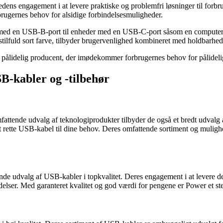
s engagement i at levere praktiske og problemfri løsninger til forbrug
brugernes behov for alsidige forbindelsesmuligheder.
er med en USB-B-port til enheder med en USB-C-port såsom en computer 
tilfuld sort farve, tilbyder brugervenlighed kombineret med holdbarhed
 pålidelig producent, der imødekommer forbrugernes behov for pålidelige
B-kabler og -tilbehør
attende udvalg af teknologiprodukter tilbyder de også et bredt udvalg 
det rette USB-kabel til dine behov. Deres omfattende sortiment og mulighe
nde udvalg af USB-kabler i topkvalitet. Deres engagement i at levere de
delser. Med garanteret kvalitet og god værdi for pengene er Power et ste