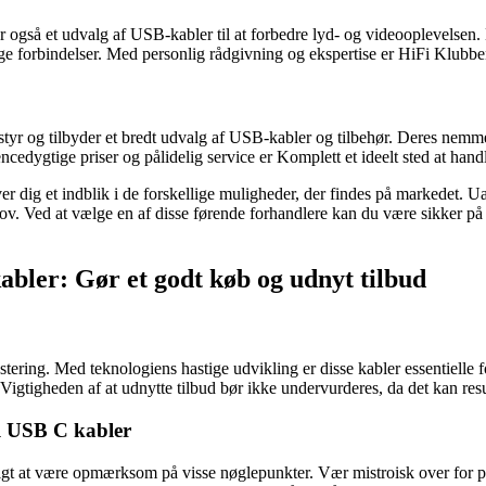
r også et udvalg af USB-kabler til at forbedre lyd- og videooplevelsen. 
ge forbindelser. Med personlig rådgivning og ekspertise er HiFi Klubben 
dstyr og tilbyder et bredt udvalg af USB-kabler og tilbehør. Deres nemm
edygtige priser og pålidelig service er Komplett et ideelt sted at handl
er dig et indblik i de forskellige muligheder, der findes på markedet. Ua
ehov. Ved at vælge en af disse førende forhandlere kan du være sikker på 
kabler: Gør et godt køb og udnyt tilbud
tering. Med teknologiens hastige udvikling er disse kabler essentielle
Vigtigheden af at udnytte tilbud bør ikke undervurderes, da det kan resu
il USB C kabler
tigt at være opmærksom på visse nøglepunkter. Vær mistroisk over for pr