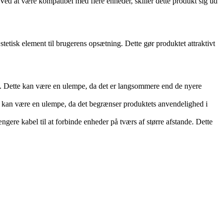
Ved at være kompatibel med flere enheder, skiller dette produkt sig ud
æstetisk element til brugerens opsætning. Dette gør produktet attraktivt
. Dette kan være en ulempe, da det er langsommere end de nyere
 kan være en ulempe, da det begrænser produktets anvendelighed i
ere kabel til at forbinde enheder på tværs af større afstande. Dette