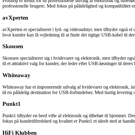
Proshop er kendt for sit professionelle udvalg af elektronik og tilbe
professionelle brugere. Med fokus på pålidelighed og kompatibilitet e
avXperten
avXperten er specialiseret i lyd- og videoudstyr, men tilbyder også et
hvor kunder kan få vejledning til at finde det rigtige USB-kabel til de
Skousen
Skousen specialiserer sig i hvidevarer og elektronik, men tilbyder og
til et attraktivt valg for kunder, der leder efter USB-løsninger til der
Whiteaway
Whiteaway har et imponerende udvalg af hvidevarer og elektronik, ink
til en pålidelig destination for USB-forbindelser. Med hurtig levering
Punkt1
Punkt1 tilbyder en bred vifte af elektronik og tilbehør til hjemmet. D
fokus på kundetilfredshed og kvalitet er Punkt1 et ideelt sted at handl
HiFi Klubben