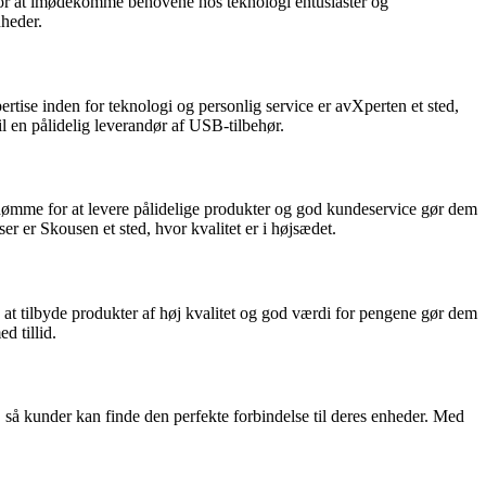
t for at imødekomme behovene hos teknologi entusiaster og
nheder.
ertise inden for teknologi og personlig service er avXperten et sted,
il en pålidelig leverandør af USB-tilbehør.
omdømme for at levere pålidelige produkter og god kundeservice gør dem
er er Skousen et sted, hvor kvalitet er i højsædet.
at tilbyde produkter af høj kvalitet og god værdi for pengene gør dem
d tillid.
, så kunder kan finde den perfekte forbindelse til deres enheder. Med