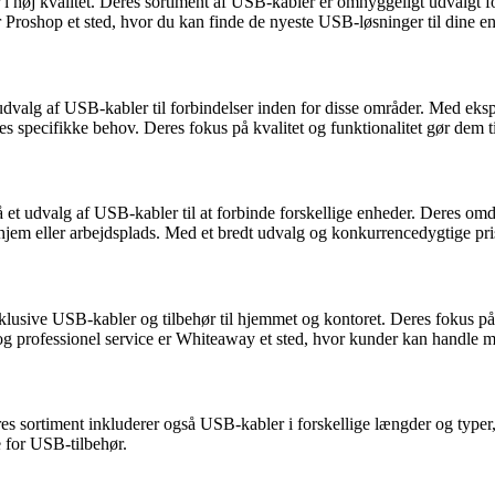
hør i høj kvalitet. Deres sortiment af USB-kabler er omhyggeligt udvalg
r Proshop et sted, hvor du kan finde de nyeste USB-løsninger til dine e
 udvalg af USB-kabler til forbindelser inden for disse områder. Med eksp
res specifikke behov. Deres fokus på kvalitet og funktionalitet gør dem t
så et udvalg af USB-kabler til at forbinde forskellige enheder. Deres 
es hjem eller arbejdsplads. Med et bredt udvalg og konkurrencedygtige pris
lusive USB-kabler og tilbehør til hjemmet og kontoret. Deres fokus på 
 og professionel service er Whiteaway et sted, hvor kunder kan handle me
eres sortiment inkluderer også USB-kabler i forskellige længder og typer
e for USB-tilbehør.