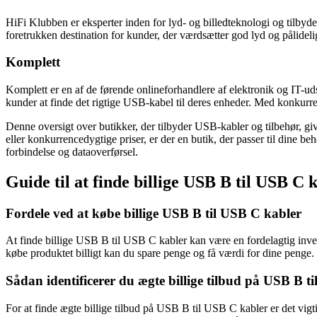
HiFi Klubben er eksperter inden for lyd- og billedteknologi og tilbyde
foretrukken destination for kunder, der værdsætter god lyd og pålideli
Komplett
Komplett er en af de førende onlineforhandlere af elektronik og IT-u
kunder at finde det rigtige USB-kabel til deres enheder. Med konkurrenc
Denne oversigt over butikker, der tilbyder USB-kabler og tilbehør, giv
eller konkurrencedygtige priser, er der en butik, der passer til dine b
forbindelse og dataoverførsel.
Guide til at finde billige USB B til USB C 
Fordele ved at købe billige USB B til USB C kabler
At finde billige USB B til USB C kabler kan være en fordelagtig inves
købe produktet billigt kan du spare penge og få værdi for dine penge. 
Sådan identificerer du ægte billige tilbud på USB B t
For at finde ægte billige tilbud på USB B til USB C kabler er det vig