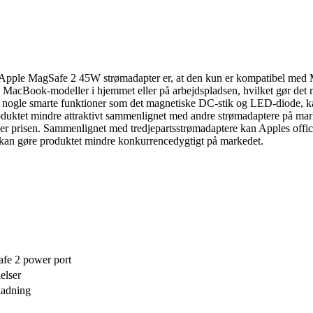
Apple MagSafe 2 45W strømadapter er, at den kun er kompatibel med
ige MacBook-modeller i hjemmet eller på arbejdspladsen, hvilket gør det
 nogle smarte funktioner som det magnetiske DC-stik og LED-diode, ka
oduktet mindre attraktivt sammenlignet med andre strømadaptere på marke
prisen. Sammenlignet med tredjepartsstrømadaptere kan Apples officie
s kan gøre produktet mindre konkurrencedygtigt på markedet.
e 2 power port
elser
ladning