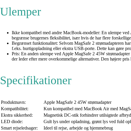
Ulemper
Ikke kompatibel med andre MacBook-modeller: En ulempe ved 
begrænse brugernes fleksibilitet, især hvis de har flere forskell
Begrænset funktionalitet: Selvom MagSafe 2 strømadapteren har
f.eks. hurtigopladning eller ekstra USB-porte. Dette kan gøre pr
Pris: En anden ulempe ved Apple MagSafe 2 45W strømadapter er 
der leder efter mere overkommelige alternativer. Den højere pri
Specifikationer
Produktnavn:
Apple MagSafe 2 45W strømadapter
Kompatibilitet:
Kun kompatibel med MacBook Air med MagSaf
Ekstra sikkerhed:
Magnetisk DC-stik forhindrer utilsigtede afbryd
LED diode:
Gult lys under opladning, grønt lys ved fuld op
Smart rejseledsager:
Ideel til rejse, arbejde og hjemmebrug