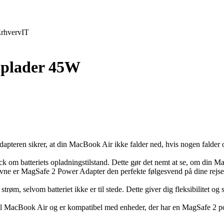
rhverv
IT
oplader 45W
teren sikrer, at din MacBook Air ikke falder ned, hvis nogen falder ov
m batteriets opladningstilstand. Dette gør det nemt at se, om din MacB
vne er MagSafe 2 Power Adapter den perfekte følgesvend på dine rejser
m, selvom batteriet ikke er til stede. Dette giver dig fleksibilitet og sik
til MacBook Air og er kompatibel med enheder, der har en MagSafe 2 pow