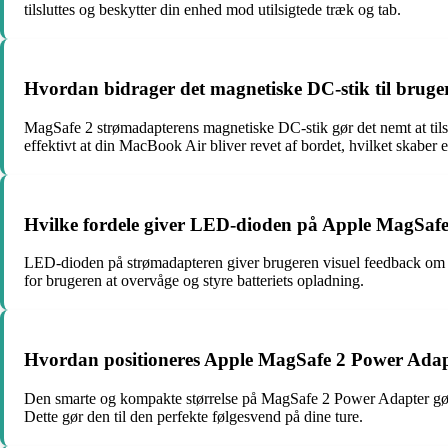
tilsluttes og beskytter din enhed mod utilsigtede træk og tab.
Hvordan bidrager det magnetiske DC-stik til brug
MagSafe 2 strømadapterens magnetiske DC-stik gør det nemt at tilsl
effektivt at din MacBook Air bliver revet af bordet, hvilket skaber 
Hvilke fordele giver LED-dioden på Apple MagSaf
LED-dioden på strømadapteren giver brugeren visuel feedback om batter
for brugeren at overvåge og styre batteriets opladning.
Hvordan positioneres Apple MagSafe 2 Power Adapt
Den smarte og kompakte størrelse på MagSafe 2 Power Adapter gør de
Dette gør den til den perfekte følgesvend på dine ture.