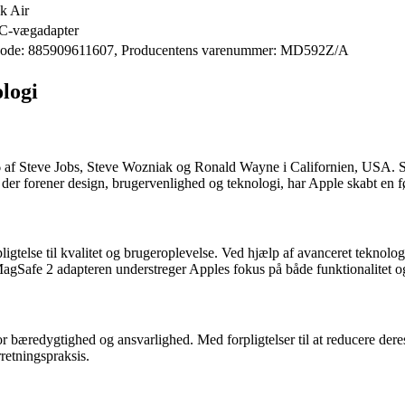
k Air
AC-vægadapter
kode: 885909611607, Producentens varenummer: MD592Z/A
logi
76 af Steve Jobs, Steve Wozniak og Ronald Wayne i Californien, USA. S
r, der forener design, brugervenlighed og teknologi, har Apple skabt en
else til kvalitet og brugeroplevelse. Ved hjælp af avanceret teknologi 
MagSafe 2 adapteren understreger Apples fokus på både funktionalitet o
 bæredygtighed og ansvarlighed. Med forpligtelser til at reducere dere
retningspraksis.