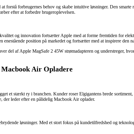
d at forstå forbrugernes behov og skabe intuitive løsninger. Den smart
ræber efter at forbedre brugeroplevelsen.
l kvalitet og innovation fortsætter Apple med at forme fremtiden for ele
 enestående position på markedet og fortsætter med at inspirere den næs
 hver del af Apple MagSafe 2 45W strømadapteren og understreger, hvorf
l Macbook Air Opladere
get et stærkt ry i branchen. Kunder roser Elgigantens brede sortiment
e, der leder efter en pålidelig Macbook Air oplader.
ebrydende løsninger. Med et stort fokus på kundetilfredshed og teknolog