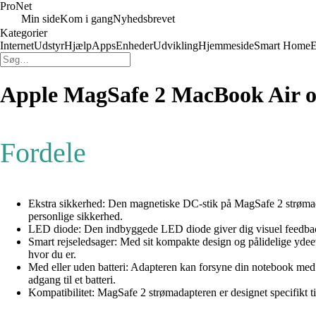
Pro
Net
Min side
Kom i gang
Nyhedsbrevet
Kategorier
Internet
Udstyr
Hjælp
Apps
Enheder
Udvikling
Hjemmeside
Smart Home
E
Apple MagSafe 2 MacBook Air 
Fordele
Ekstra sikkerhed: Den magnetiske DC-stik på MagSafe 2 strømadap
personlige sikkerhed.
LED diode: Den indbyggede LED diode giver dig visuel feedback o
Smart rejseledsager: Med sit kompakte design og pålidelige ydee
hvor du er.
Med eller uden batteri: Adapteren kan forsyne din notebook med strø
adgang til et batteri.
Kompatibilitet: MagSafe 2 strømadapteren er designet specifikt 