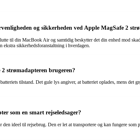
ervenligheden og sikkerheden ved Apple MagSafe 2 st
utte til din MacBook Air og samtidig beskytter det din enhed mod skade
en ekstra sikkerhedsforanstaltning i hverdagen.
e 2 strømadapteren brugeren?
iets tilstand. Det gule lys angiver, at batteriet oplades, mens det grøn
er som en smart rejseledsager?
n ideel til rejsebrug. Den er let at transportere og kan fungere som på