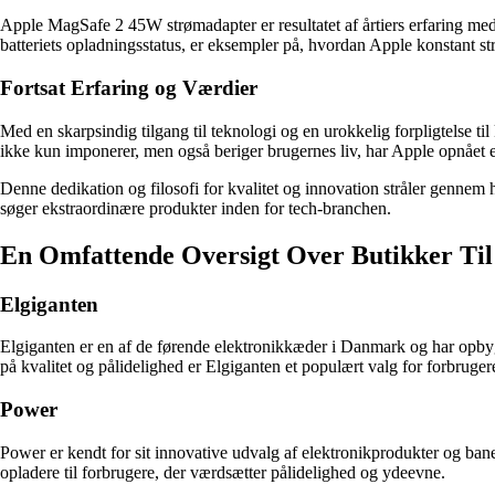
Apple MagSafe 2 45W strømadapter er resultatet af årtiers erfaring me
batteriets opladningsstatus, er eksempler på, hvordan Apple konstant st
Fortsat Erfaring og Værdier
Med en skarpsindig tilgang til teknologi og en urokkelig forpligtelse ti
ikke kun imponerer, men også beriger brugernes liv, har Apple opnået en
Denne dedikation og filosofi for kvalitet og innovation stråler gennem
søger ekstraordinære produkter inden for tech-branchen.
En Omfattende Oversigt Over Butikker Ti
Elgiganten
Elgiganten er en af de førende elektronikkæder i Danmark og har opbyg
på kvalitet og pålidelighed er Elgiganten et populært valg for forbruger
Power
Power er kendt for sit innovative udvalg af elektronikprodukter og ban
opladere til forbrugere, der værdsætter pålidelighed og ydeevne.