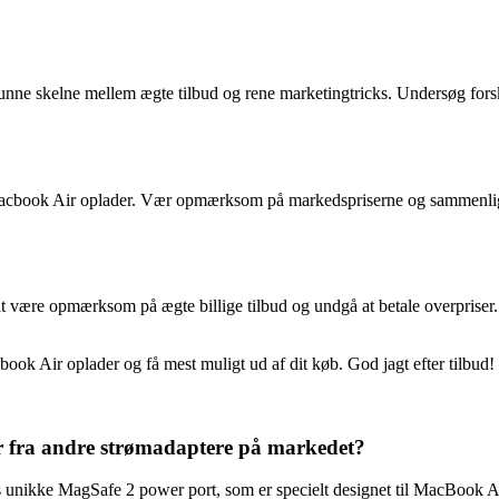
t kunne skelne mellem ægte tilbud og rene marketingtricks. Undersøg fors
n Macbook Air oplader. Vær opmærksom på markedspriserne og sammenlign p
 at være opmærksom på ægte billige tilbud og undgå at betale overpris
acbook Air oplader og få mest muligt ud af dit køb. God jagt efter tilbud!
 fra andre strømadaptere på markedet?
unikke MagSafe 2 power port, som er specielt designet til MacBook Air