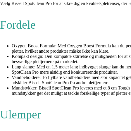
Vælg Bissell SpotClean Pro for at sikre dig en kvalitetspletrenser, der
Fordele
Oxygen Boost Formula: Med Oxygen Boost Formula kan du permanen
pletter, hvilket andre produkter måske ikke kan klare.
Kompakt design: Den kompakte størrelse og muligheden for at st
besværlige pletfjernere på markedet.
Lang slange: Med en 1,5 meter lang indbygget slange kan du nemt n
SpotClean Pro mere alsidig end konkurrerende produkter.
Vandbeholdere: To flytbare vandbeholdere med stor kapacitet gør 
adskiller Bissell SpotClean Pro fra andre pletfjernere.
Mundstykker: Bissell SpotClean Pro leveres med et 8 cm Tough Sta
mundstykker gør det muligt at tackle forskellige typer af pletter 
Ulemper