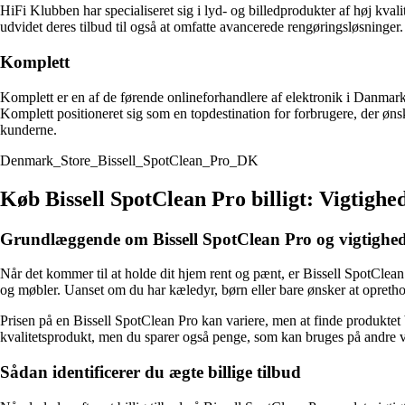
HiFi Klubben har specialiseret sig i lyd- og billedprodukter af høj kval
udvidet deres tilbud til også at omfatte avancerede rengøringsløsninger
Komplett
Komplett er en af de førende onlineforhandlere af elektronik i Danmark 
Komplett positioneret sig som en topdestination for forbrugere, der ønsk
kunderne.
Denmark_Store_Bissell_SpotClean_Pro_DK
Køb Bissell SpotClean Pro billigt: Vigtighed
Grundlæggende om Bissell SpotClean Pro og vigtighede
Når det kommer til at holde dit hjem rent og pænt, er Bissell SpotClean 
og møbler. Uanset om du har kæledyr, børn eller bare ønsker at opretho
Prisen på en Bissell SpotClean Pro kan variere, men at finde produktet 
kvalitetsprodukt, men du sparer også penge, som kan bruges på andre vig
Sådan identificerer du ægte billige tilbud