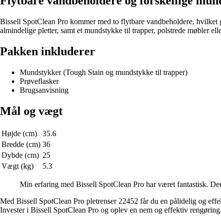
Flytbare vandbeholdere og forskellige mun
Bissell SpotClean Pro kommer med to flytbare vandbeholdere, hvilket gi
almindelige pletter, samt et mundstykke til trapper, polstrede møbler el
Pakken inkluderer
Mundstykker (Tough Stain og mundstykke til trapper)
Prøveflasker
Brugsanvisning
Mål og vægt
Højde (cm)
35.6
Bredde (cm)
36
Dybde (cm)
25
Vægt (kg)
5.3
Min erfaring med Bissell SpotClean Pro har været fantastisk. De
Med Bissell SpotClean Pro pletrenser 22452 får du en pålidelig og effekt
Invester i Bissell SpotClean Pro og oplev en nem og effektiv rengøring, 