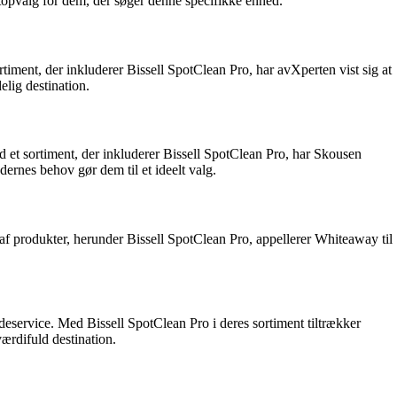
t topvalg for dem, der søger denne specifikke enhed.
timent, der inkluderer Bissell SpotClean Pro, har avXperten vist sig at
elig destination.
ed et sortiment, der inkluderer Bissell SpotClean Pro, har Skousen
dernes behov gør dem til et ideelt valg.
 af produkter, herunder Bissell SpotClean Pro, appellerer Whiteaway til
deservice. Med Bissell SpotClean Pro i deres sortiment tiltrækker
ærdifuld destination.