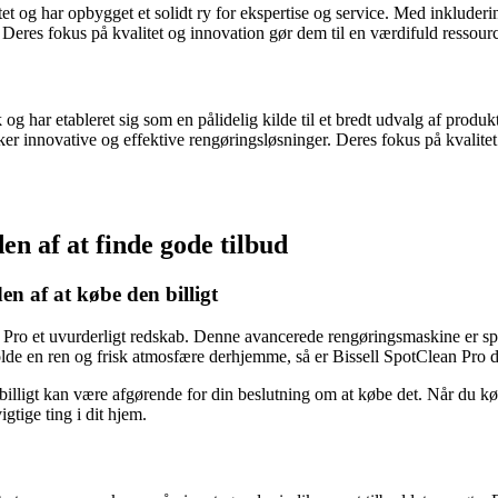
itet og har opbygget et solidt ry for ekspertise og service. Med inklude
. Deres fokus på kvalitet og innovation gør dem til en værdifuld ressour
og har etableret sig som en pålidelig kilde til et bredt udvalg af produ
er innovative og effektive rengøringsløsninger. Deres fokus på kvalitet 
en af at finde gode tilbud
n af at købe den billigt
Pro et uvurderligt redskab. Denne avancerede rengøringsmaskine er specie
lde en ren og frisk atmosfære derhjemme, så er Bissell SpotClean Pro de
billigt kan være afgørende for din beslutning om at købe det. Når du kø
tige ting i dit hjem.