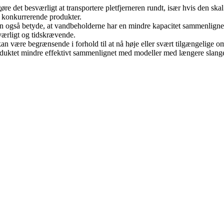
e det besværligt at transportere pletfjerneren rundt, især hvis den skal
e konkurrerende produkter.
n også betyde, at vandbeholderne har en mindre kapacitet sammenlignet 
ærligt og tidskrævende.
 være begrænsende i forhold til at nå høje eller svært tilgængelige omr
produktet mindre effektivt sammenlignet med modeller med længere slange