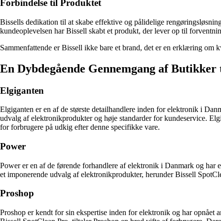
Forbindelse til Produktet
Bissells dedikation til at skabe effektive og pålidelige rengøringsløsni
kundeoplevelsen har Bissell skabt et produkt, der lever op til forventn
Sammenfattende er Bissell ikke bare et brand, det er en erklæring om kval
En Dybdegående Gennemgang af Butikker ti
Elgiganten
Elgiganten er en af de største detailhandlere inden for elektronik i Dan
udvalg af elektronikprodukter og høje standarder for kundeservice. Elgig
for forbrugere på udkig efter denne specifikke vare.
Power
Power er en af de førende forhandlere af elektronik i Danmark og har e
et imponerende udvalg af elektronikprodukter, herunder Bissell SpotCl
Proshop
Proshop er kendt for sin ekspertise inden for elektronik og har opnået