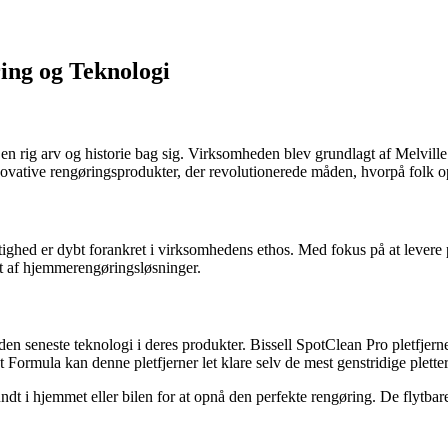
ing og Teknologi
ar en rig arv og historie bag sig. Virksomheden blev grundlagt af Melv
ovative rengøringsprodukter, der revolutionerede måden, hvorpå folk o
tighed er dybt forankret i virksomhedens ethos. Med fokus på at lever
ent af hjemmerengøringsløsninger.
re den seneste teknologi i deres produkter. Bissell SpotClean Pro pletfje
rmula kan denne pletfjerner let klare selv de mest genstridige pletter
t i hjemmet eller bilen for at opnå den perfekte rengøring. De flytbar