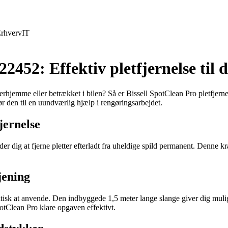
rhverv
IT
2452: Effektiv pletfjernelse til d
r derhjemme eller betrækket i bilen? Så er Bissell SpotClean Pro pletfj
ør den til en uundværlig hjælp i rengøringsarbejdet.
jernelse
r dig at fjerne pletter efterladt fra uheldige spild permanent. Denne k
jening
isk at anvende. Den indbyggede 1,5 meter lange slange giver dig muligh
otClean Pro klare opgaven effektivt.