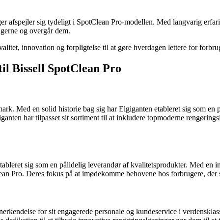
nger afspejler sig tydeligt i SpotClean Pro-modellen. Med langvarig erfar
ingerne og overgår dem.
itet, innovation og forpligtelse til at gøre hverdagen lettere for forbru
l Bissell SpotClean Pro
mark. Med en solid historie bag sig har Elgiganten etableret sig som en p
anten har tilpasset sit sortiment til at inkludere topmoderne rengøringsl
tableret sig som en pålidelig leverandør af kvalitetsprodukter. Med en 
ean Pro. Deres fokus på at imødekomme behovene hos forbrugere, der sø
 anerkendelse for sit engagerede personale og kundeservice i verdenskl