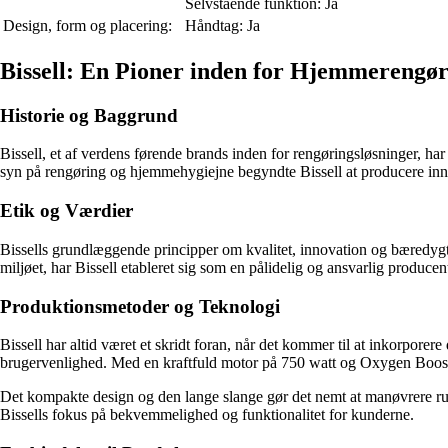
Selvstående funktion: Ja
Design, form og placering:
Håndtag: Ja
Bissell: En Pioner inden for Hjemmerengør
Historie og Baggrund
Bissell, et af verdens førende brands inden for rengøringsløsninger, h
syn på rengøring og hjemmehygiejne begyndte Bissell at producere inn
Etik og Værdier
Bissells grundlæggende principper om kvalitet, innovation og bæredyg
miljøet, har Bissell etableret sig som en pålidelig og ansvarlig produc
Produktionsmetoder og Teknologi
Bissell har altid været et skridt foran, når det kommer til at inkorpore
brugervenlighed. Med en kraftfuld motor på 750 watt og Oxygen Boost Fo
Det kompakte design og den lange slange gør det nemt at manøvrere rund
Bissells fokus på bekvemmelighed og funktionalitet for kunderne.