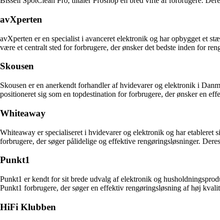
Bissell SpotClean Pro, tiltaler Proshop en bred vifte af forbrugere. Der
avXperten
avXperten er en specialist i avanceret elektronik og har opbygget et s
være et centralt sted for forbrugere, der ønsker det bedste inden for ren
Skousen
Skousen er en anerkendt forhandler af hvidevarer og elektronik i Danmar
positioneret sig som en topdestination for forbrugere, der ønsker en ef
Whiteaway
Whiteaway er specialiseret i hvidevarer og elektronik og har etableret
forbrugere, der søger pålidelige og effektive rengøringsløsninger. Deres 
Punkt1
Punkt1 er kendt for sit brede udvalg af elektronik og husholdningsprod
Punkt1 forbrugere, der søger en effektiv rengøringsløsning af høj kvali
HiFi Klubben