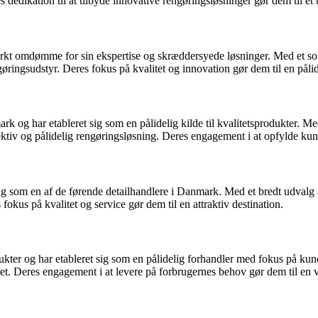
es dedikation til at tilbyde innovative rengøringsløsninger gør dem til e
tærkt omdømme for sin ekspertise og skræddersyede løsninger. Med et sor
gøringsudstyr. Deres fokus på kvalitet og innovation gør dem til en pålid
k og har etableret sig som en pålidelig kilde til kvalitetsprodukter. M
fektiv og pålidelig rengøringsløsning. Deres engagement i at opfylde kun
 sig som en af de førende detailhandlere i Danmark. Med et bredt udvalg
fokus på kvalitet og service gør dem til en attraktiv destination.
ukter og har etableret sig som en pålidelig forhandler med fokus på kun
tet. Deres engagement i at levere på forbrugernes behov gør dem til en v