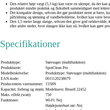
Den relativt høje vægt (5,3 kg) kan være en ulempe, da det kan gør
produktet mindre praktisk og fleksibelt sammenlignet med letter
Det kompakte design, selvom det gør produktet nemt at bære, ka
påfyldning og tømning af vandbeholderne, hvilket kan være besv
Den 1,5 meter lange slange, selvom den giver god rækkevidde, kan
eller andre steder, hvor slangen ikke kan nå, hvilket kan gøre 
Specifikationer
Produkttype:
Støvsuger (multifunktion)
Produktserie:
SpotClean Pro
Modelbeskrivelse:
Produkttype: Støvsuger (multifunktion)
EAN-kode:
0011120238679
Producentens varenummer:
1558N
Kapacitet, forbrug og strøm:
Modelnavn: Bissell 22452
Maks. effekt (watt):
750
Funktioner:
Wi-Fi: Nej
Højdejusterbart rør: Nej