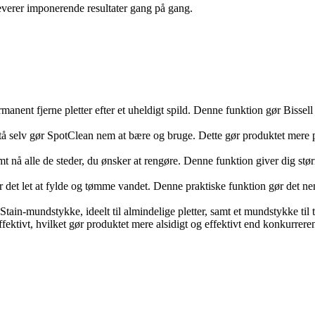
 leverer imponerende resultater gang på gang.
t fjerne pletter efter et uheldigt spild. Denne funktion gør Bissell
å selv gør SpotClean nem at bære og bruge. Dette gør produktet mere p
å alle de steder, du ønsker at rengøre. Denne funktion giver dig større 
det let at fylde og tømme vandet. Denne praktiske funktion gør det nem
in-mundstykke, ideelt til almindelige pletter, samt et mundstykke til t
effektivt, hvilket gør produktet mere alsidigt og effektivt end konkurrer