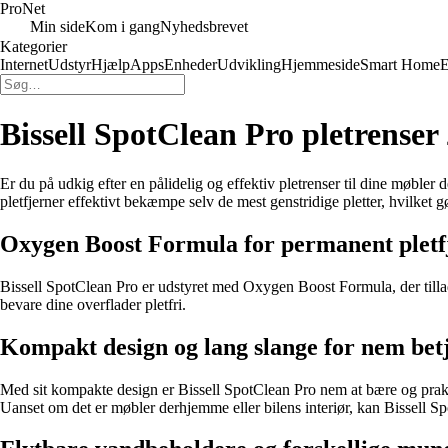
Pro
Net
Min side
Kom i gang
Nyhedsbrevet
Kategorier
Internet
Udstyr
Hjælp
Apps
Enheder
Udvikling
Hjemmeside
Smart Home
E
Bissell SpotClean Pro pletrenser 2
Er du på udkig efter en pålidelig og effektiv pletrenser til dine møble
pletfjerner effektivt bekæmpe selv de mest genstridige pletter, hvilket g
Oxygen Boost Formula for permanent pletf
Bissell SpotClean Pro er udstyret med Oxygen Boost Formula, der tillade
bevare dine overflader pletfri.
Kompakt design og lang slange for nem bet
Med sit kompakte design er Bissell SpotClean Pro nem at bære og prakt
Uanset om det er møbler derhjemme eller bilens interiør, kan Bissell Sp