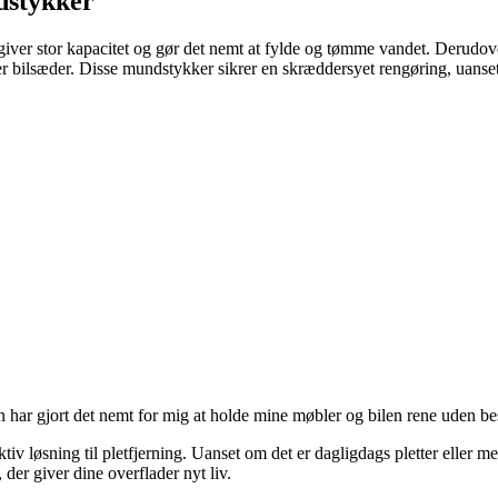
dstykker
ver stor kapacitet og gør det nemt at fylde og tømme vandet. Derudover
ler bilsæder. Disse mundstykker sikrer en skræddersyet rengøring, uanset
n har gjort det nemt for mig at holde mine møbler og bilen rene uden 
iv løsning til pletfjerning. Uanset om det er dagligdags pletter eller m
der giver dine overflader nyt liv.