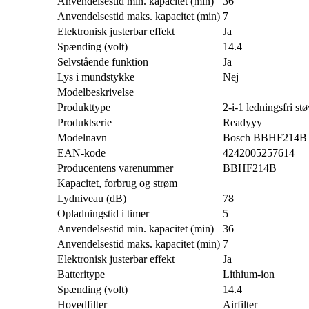
Anvendelsestid min. kapacitet (min)
36
Anvendelsestid maks. kapacitet (min)
7
Elektronisk justerbar effekt
Ja
Spænding (volt)
14.4
Selvstående funktion
Ja
Lys i mundstykke
Nej
Modelbeskrivelse
Produkttype
2-i-1 ledningsfri st
Produktserie
Readyyy
Modelnavn
Bosch BBHF214B
EAN-kode
4242005257614
Producentens varenummer
BBHF214B
Kapacitet, forbrug og strøm
Lydniveau (dB)
78
Opladningstid i timer
5
Anvendelsestid min. kapacitet (min)
36
Anvendelsestid maks. kapacitet (min)
7
Elektronisk justerbar effekt
Ja
Batteritype
Lithium-ion
Spænding (volt)
14.4
Hovedfilter
Airfilter