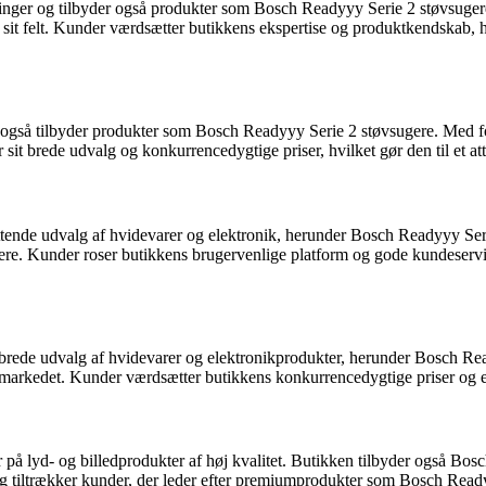
sninger og tilbyder også produkter som Bosch Readyyy Serie 2 støvsugere
sit felt. Kunder værdsætter butikkens ekspertise og produktkendskab, hv
også tilbyder produkter som Bosch Readyyy Serie 2 støvsugere. Med fo
 sit brede udvalg og konkurrencedygtige priser, hvilket gør den til et at
attende udvalg af hvidevarer og elektronik, herunder Bosch Readyyy Se
gere. Kunder roser butikkens brugervenlige platform og gode kundeservic
brede udvalg af hvidevarer og elektronikprodukter, herunder Bosch Rea
rkedet. Kunder værdsætter butikkens konkurrencedygtige priser og ekspe
 på lyd- og billedprodukter af høj kvalitet. Butikken tilbyder også Bos
g tiltrækker kunder, der leder efter premiumprodukter som Bosch Read