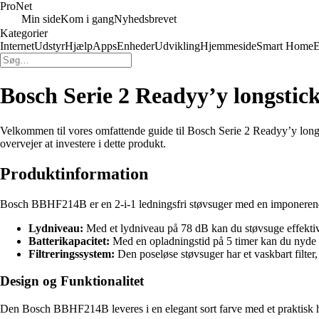
Pro
Net
Min side
Kom i gang
Nyhedsbrevet
Kategorier
Internet
Udstyr
Hjælp
Apps
Enheder
Udvikling
Hjemmeside
Smart Home
E
Bosch Serie 2 Readyy’y longst
Velkommen til vores omfattende guide til Bosch Serie 2 Readyy’y longs
overvejer at investere i dette produkt.
Produktinformation
Bosch BBHF214B er en 2-i-1 ledningsfri støvsuger med en imponerende 
Lydniveau:
Med et lydniveau på 78 dB kan du støvsuge effektivt
Batterikapacitet:
Med en opladningstid på 5 timer kan du nyde o
Filtreringssystem:
Den poseløse støvsuger har et vaskbart filter
Design og Funktionalitet
Den Bosch BBHF214B leveres i en elegant sort farve med et praktisk hå