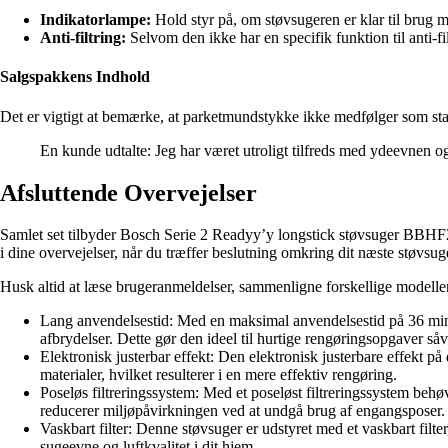
Indikatorlampe:
Hold styr på, om støvsugeren er klar til brug 
Anti-filtring:
Selvom den ikke har en specifik funktion til anti-fi
Salgspakkens Indhold
Det er vigtigt at bemærke, at parketmundstykke ikke medfølger som stan
En kunde udtalte: Jeg har været utroligt tilfreds med ydeevnen 
Afsluttende Overvejelser
Samlet set tilbyder Bosch Serie 2 Readyy’y longstick støvsuger BBHF2
i dine overvejelser, når du træffer beslutning omkring dit næste støvsu
Husk altid at læse brugeranmeldelser, sammenligne forskellige modeller 
Lang anvendelsestid: Med en maksimal anvendelsestid på 36 minut
afbrydelser. Dette gør den ideel til hurtige rengøringsopgaver s
Elektronisk justerbar effekt: Den elektronisk justerbare effekt på
materialer, hvilket resulterer i en mere effektiv rengøring.
Poseløs filtreringssystem: Med et poseløst filtreringssystem b
reducerer miljøpåvirkningen ved at undgå brug af engangsposer.
Vaskbart filter: Denne støvsuger er udstyret med et vaskbart filt
sugeevne og luftkvalitet i dit hjem.