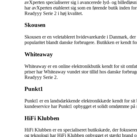
avXperten specialiserer sig i avancerede lyd- og billedlø
har avXperten etableret sig som en førende butik inden for 
Readyyy Serie 2 i høj kvalitet.
Skousen
Skousen er en veletableret hvidevarekæde i Danmark, der 
popularitet blandt danske forbrugere. Butikken er kendt for
Whiteaway
Whiteaway er en online elektronikbutik kendt for sit omf
priser har Whiteaway vundet stor tillid hos danske forbru
Readyyy Serie 2.
Punkt1
Punkt1 er en landsdækkende elektronikkæde kendt for sit 
kundeservice har Punkt1 opbygget et solidt omdømme på ma
HiFi Klubben
HiFi Klubben er en specialiseret butikskæde, der fokuserer
og teknologi har HiFi Klubben opbygget et stærkt brand o