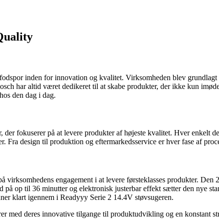
Quality
fodspor inden for innovation og kvalitet. Virksomheden blev grundlagt
Bosch har altid været dedikeret til at skabe produkter, der ikke kun im
hos den dag i dag.
, der fokuserer på at levere produkter af højeste kvalitet. Hver enkelt 
der. Fra design til produktion og eftermarkedsservice er hver fase af pro
å virksomhedens engagement i at levere førsteklasses produkter. Den 
på op til 36 minutter og elektronisk justerbar effekt sætter den nye sta
skinner klart igennem i Readyyy Serie 2 14.4V støvsugeren.
r med deres innovative tilgange til produktudvikling og en konstant st