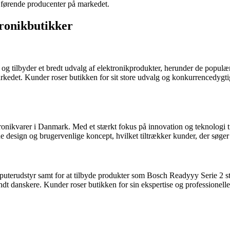
 førende producenter på markedet.
tronikbutikker
og tilbyder et bredt udvalg af elektronikprodukter, herunder de populæ
det. Kunder roser butikken for sit store udvalg og konkurrencedygtige pr
tronikvarer i Danmark. Med et stærkt fokus på innovation og teknologi
ne design og brugervenlige koncept, hvilket tiltrækker kunder, der søg
mputerudstyr samt for at tilbyde produkter som Bosch Readyyy Serie 2 st
ndt danskere. Kunder roser butikken for sin ekspertise og professionelle 