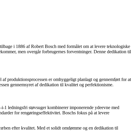
 tilbage i 1886 af Robert Bosch med formålet om at levere teknologiske
ødekommer, men overgår forbrugernes forventninger. Denne dedikation til
del af produktionsprocessen er omhyggeligt planlagt og gennemført for at
cessen gennemsyret af dedikation til kvalitet og perfektionisme.
2-i-1 ledningsfri støvsuger kombinerer imponerende ydeevne med
ndarder for rengøringseffektivitet. Boschs fokus på at levere
ræben efter kvalitet. Med et solidt omdømme og en dedikation til