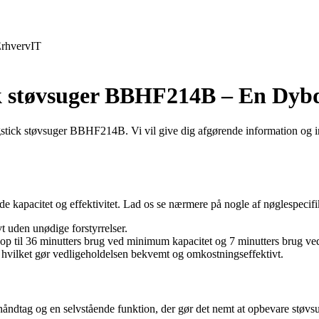
rhverv
IT
ick støvsuger BBHF214B – En Dy
tick støvsuger BBHF214B. Vi vil give dig afgørende information og inds
kapacitet og effektivitet. Lad os se nærmere på nogle af nøglespecifi
 uden unødige forstyrrelser.
p til 36 minutters brug ved minimum kapacitet og 7 minutters brug ve
, hvilket gør vedligeholdelsen bekvemt og omkostningseffektivt.
ndtag og en selvstående funktion, der gør det nemt at opbevare støvsu