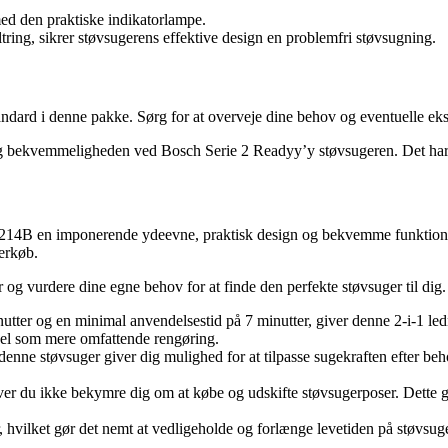
med den praktiske indikatorlampe.
ltring, sikrer støvsugerens effektive design en problemfri støvsugning.
dard i denne pakke. Sørg for at overveje dine behov og eventuelle ekst
og bekvemmeligheden ved Bosch Serie 2 Readyy’y støvsugeren. Det har v
14B en imponerende ydeevne, praktisk design og bekvemme funktioner, 
gerkøb.
og vurdere dine egne behov for at finde den perfekte støvsuger til dig.
ter og en minimal anvendelsestid på 7 minutter, giver denne 2-i-1 ledn
åvel som mere omfattende rengøring.
 denne støvsuger giver dig mulighed for at tilpasse sugekraften efter beh
ehøver du ikke bekymre dig om at købe og udskifte støvsugerposer. Dett
er, hvilket gør det nemt at vedligeholde og forlænge levetiden på støvsu