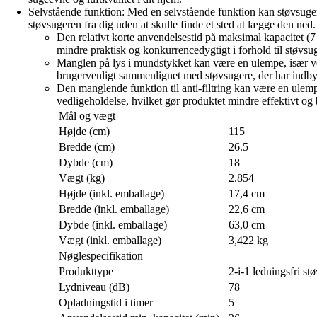
Selvstående funktion: Med en selvstående funktion kan støvsuger
støvsugeren fra dig uden at skulle finde et sted at lægge den ned.
Den relativt korte anvendelsestid på maksimal kapacitet (
mindre praktisk og konkurrencedygtigt i forhold til støvsu
Manglen på lys i mundstykket kan være en ulempe, især ved
brugervenligt sammenlignet med støvsugere, der har indby
Den manglende funktion til anti-filtring kan være en ulempe
vedligeholdelse, hvilket gør produktet mindre effektivt o
Mål og vægt
Højde (cm)
115
Bredde (cm)
26.5
Dybde (cm)
18
Vægt (kg)
2.854
Højde (inkl. emballage)
17,4 cm
Bredde (inkl. emballage)
22,6 cm
Dybde (inkl. emballage)
63,0 cm
Vægt (inkl. emballage)
3,422 kg
Nøglespecifikation
Produkttype
2-i-1 ledningsfri st
Lydniveau (dB)
78
Opladningstid i timer
5