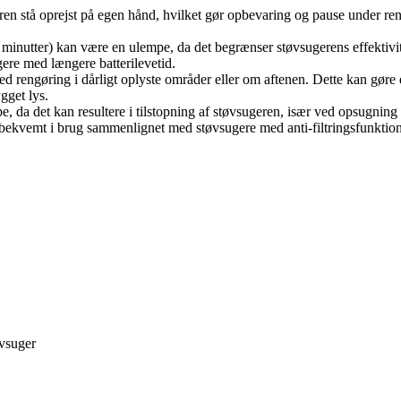
en stå oprejst på egen hånd, hvilket gør opbevaring og pause under ren
7 minutter) kan være en ulempe, da det begrænser støvsugerens effektiv
gere med længere batterilevetid.
 rengøring i dårligt oplyste områder eller om aftenen. Dette kan gøre 
gget lys.
, da det kan resultere i tilstopning af støvsugeren, især ved opsugning 
g bekvemt i brug sammenlignet med støvsugere med anti-filtringsfunktion
øvsuger