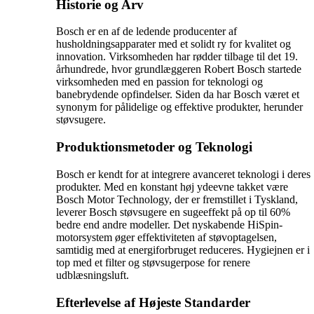
Historie og Arv
Bosch er en af de ledende producenter af
husholdningsapparater med et solidt ry for kvalitet og
innovation. Virksomheden har rødder tilbage til det 19.
århundrede, hvor grundlæggeren Robert Bosch startede
virksomheden med en passion for teknologi og
banebrydende opfindelser. Siden da har Bosch været et
synonym for pålidelige og effektive produkter, herunder
støvsugere.
Produktionsmetoder og Teknologi
Bosch er kendt for at integrere avanceret teknologi i deres
produkter. Med en konstant høj ydeevne takket være
Bosch Motor Technology, der er fremstillet i Tyskland,
leverer Bosch støvsugere en sugeeffekt på op til 60%
bedre end andre modeller. Det nyskabende HiSpin-
motorsystem øger effektiviteten af støvoptagelsen,
samtidig med at energiforbruget reduceres. Hygiejnen er i
top med et filter og støvsugerpose for renere
udblæsningsluft.
Efterlevelse af Højeste Standarder