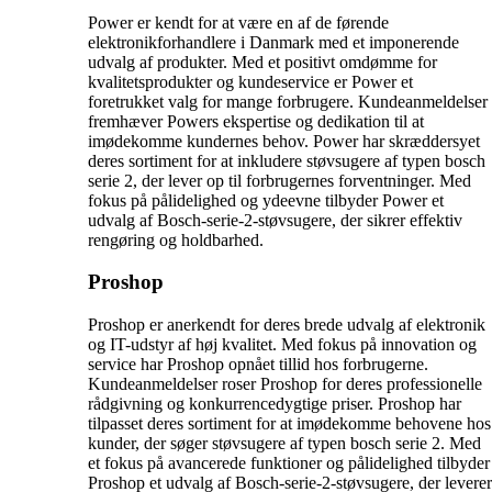
Power er kendt for at være en af de førende
elektronikforhandlere i Danmark med et imponerende
udvalg af produkter. Med et positivt omdømme for
kvalitetsprodukter og kundeservice er Power et
foretrukket valg for mange forbrugere. Kundeanmeldelser
fremhæver Powers ekspertise og dedikation til at
imødekomme kundernes behov. Power har skræddersyet
deres sortiment for at inkludere støvsugere af typen bosch
serie 2, der lever op til forbrugernes forventninger. Med
fokus på pålidelighed og ydeevne tilbyder Power et
udvalg af Bosch-serie-2-støvsugere, der sikrer effektiv
rengøring og holdbarhed.
Proshop
Proshop er anerkendt for deres brede udvalg af elektronik
og IT-udstyr af høj kvalitet. Med fokus på innovation og
service har Proshop opnået tillid hos forbrugerne.
Kundeanmeldelser roser Proshop for deres professionelle
rådgivning og konkurrencedygtige priser. Proshop har
tilpasset deres sortiment for at imødekomme behovene hos
kunder, der søger støvsugere af typen bosch serie 2. Med
et fokus på avancerede funktioner og pålidelighed tilbyder
Proshop et udvalg af Bosch-serie-2-støvsugere, der leverer