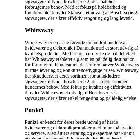
støvsugere af typen bosch serie 2, der matcher
forbrugernes behov. Med et fokus på holdbarhed og
funktionalitet tilbyder Skousen et udvalg af Bosch-serie-2-
støvsugere, der sikrer effektiv rengøring og lang levetid.
Whiteaway
Whiteaway er en af de førende online forhandlere af
hvidevarer og elektronik i Danmark med et stort udvalg af
kvalitetsprodukter. Med fokus på service og pålidelighed
har Whiteaway etableret sig som en pålidelig destination
for forbrugere. Kundeanmeldelser fremhæver Whiteaways
hurtige levering og konkurrencedygtige priser. Whiteaway
har skræddersyet deres sortiment for at inkludere
støvsugere af typen bosch serie 2, der imødekommer
kundernes behov. Med fokus på kvalitet og effektivitet
tilbyder Whiteaway et udvalg af Bosch-serie-2-
støvsugere, der sikrer enkel rengøring og pålidelig ydelse.
Punkt1
Punkt1 er kendt for deres brede udvalg af hårde
hvidevarer og elektronikprodukter med fokus på kvalitet
og service. Med årtiers erfaring og ekspertise har Punkt1
etableret sig som en af de førende detailhandlere i