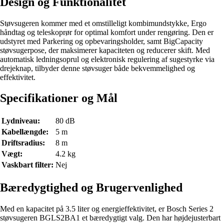
Design og Funktionalitet
Støvsugeren kommer med et omstilleligt kombimundstykke, Ergo
håndtag og teleskoprør for optimal komfort under rengøring. Den er
udstyret med Parkering og opbevaringsholder, samt BigCapacity
støvsugerpose, der maksimerer kapaciteten og reducerer skift. Med
automatisk ledningsoprul og elektronisk regulering af sugestyrke via
drejeknap, tilbyder denne støvsuger både bekvemmelighed og
effektivitet.
Specifikationer og Mål
Lydniveau:
80 dB
Kabellængde:
5 m
Driftsradius:
8 m
Vægt:
4.2 kg
Vaskbart filter:
Nej
Bæredygtighed og Brugervenlighed
Med en kapacitet på 3.5 liter og energieffektivitet, er Bosch Series 2
støvsugeren BGLS2BA1 et bæredygtigt valg. Den har højdejusterbart