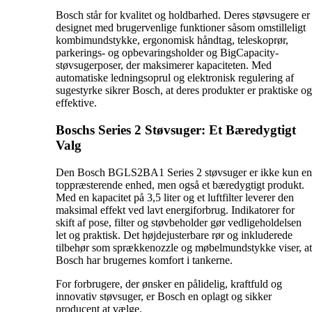
Bosch står for kvalitet og holdbarhed. Deres støvsugere er
designet med brugervenlige funktioner såsom omstilleligt
kombimundstykke, ergonomisk håndtag, teleskoprør,
parkerings- og opbevaringsholder og BigCapacity-
støvsugerposer, der maksimerer kapaciteten. Med
automatiske ledningsoprul og elektronisk regulering af
sugestyrke sikrer Bosch, at deres produkter er praktiske og
effektive.
Boschs Series 2 Støvsuger: Et Bæredygtigt
Valg
Den Bosch BGLS2BA1 Series 2 støvsuger er ikke kun en
toppræsterende enhed, men også et bæredygtigt produkt.
Med en kapacitet på 3,5 liter og et luftfilter leverer den
maksimal effekt ved lavt energiforbrug. Indikatorer for
skift af pose, filter og støvbeholder gør vedligeholdelsen
let og praktisk. Det højdejusterbare rør og inkluderede
tilbehør som sprækkenozzle og møbelmundstykke viser, at
Bosch har brugernes komfort i tankerne.
For forbrugere, der ønsker en pålidelig, kraftfuld og
innovativ støvsuger, er Bosch en oplagt og sikker
producent at vælge.