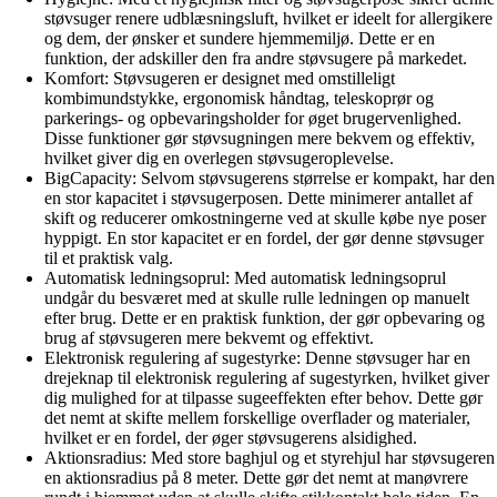
støvsuger renere udblæsningsluft, hvilket er ideelt for allergikere
og dem, der ønsker et sundere hjemmemiljø. Dette er en
funktion, der adskiller den fra andre støvsugere på markedet.
Komfort: Støvsugeren er designet med omstilleligt
kombimundstykke, ergonomisk håndtag, teleskoprør og
parkerings- og opbevaringsholder for øget brugervenlighed.
Disse funktioner gør støvsugningen mere bekvem og effektiv,
hvilket giver dig en overlegen støvsugeroplevelse.
BigCapacity: Selvom støvsugerens størrelse er kompakt, har den
en stor kapacitet i støvsugerposen. Dette minimerer antallet af
skift og reducerer omkostningerne ved at skulle købe nye poser
hyppigt. En stor kapacitet er en fordel, der gør denne støvsuger
til et praktisk valg.
Automatisk ledningsoprul: Med automatisk ledningsoprul
undgår du besværet med at skulle rulle ledningen op manuelt
efter brug. Dette er en praktisk funktion, der gør opbevaring og
brug af støvsugeren mere bekvemt og effektivt.
Elektronisk regulering af sugestyrke: Denne støvsuger har en
drejeknap til elektronisk regulering af sugestyrken, hvilket giver
dig mulighed for at tilpasse sugeeffekten efter behov. Dette gør
det nemt at skifte mellem forskellige overflader og materialer,
hvilket er en fordel, der øger støvsugerens alsidighed.
Aktionsradius: Med store baghjul og et styrehjul har støvsugeren
en aktionsradius på 8 meter. Dette gør det nemt at manøvrere