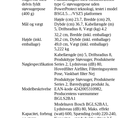
delvis fyldt
type G støvsugerpose uden
støvsugerpose
PowerProtect teknologi, testet i model
(400 g)
BSGL5…/VSZ5 platformen
Højde (cm) 23.7, Bredde (cm) 29,
Mål og vægt
Dybde (cm) 36.7, Kabellængde (m)
5, Driftsradius 8, Vægt (kg) 4.2
32,2 cm, Bredde (inkl. emballage)
Højde (inkl.
30,2 cm, Dybde (inkl. emballage)
emballage)
49,0 cm, Vægt (inkl. emballage)
5,222 kg
Kabellængde (m) 5, Driftsradius 8,
Produkttype Støvsuger, Produktserie
Nøglespecifikation
Series 2, Lydniveau (dB) 80,
Hovedfilter Airfilter, Filtreringssystem
Pose, Vaskbart filter Nej
Produkttype Støvsuger, Produktserie
Series 2, Bæredygtigt produkt Ja,
Modelbeskrivelse
EAN-kode 4242005310982,
Producentens varenummer
BGLS2BA1
Modelnavn Bosch BGLS2BA1,
Lydniveau (dB) 80, Maks. effekt
Kapacitet, forbrug
(watt) 600, Spænding (volt) 220-240,