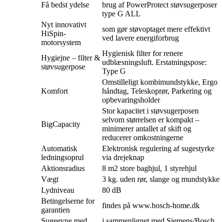
Få bedst ydelse
brug af PowerProtect støvsugerposer
type G ALL
Nyt innovativt
som gør støvoptaget mere effektivt
HiSpin-
ved lavere energiforbrug
motorsystem
Hygienisk filter for renere
Hygiejne – filter &
udblæsningsluft. Erstatningspose:
støvsugerpose
Type G
Omstilleligt kombimundstykke, Ergo
Komfort
håndtag, Teleskoprør, Parkering og
opbevaringsholder
Stor kapacitet i støvsugerposen
selvom størrelsen er kompakt –
BigCapacity
minimerer antallet af skift og
reducerer omkostningerne
Automatisk
Elektronisk regulering af sugestyrke
ledningsoprul
via drejeknap
Aktionsradius
8 m2 store baghjul, 1 styrehjul
Vægt
3 kg. uden rør, slange og mundstykke
Lydniveau
80 dB
Betingelserne for
findes på www.bosch-home.dk
garantien
Sugeevne med
i sammenlignet med Siemens/Bosch