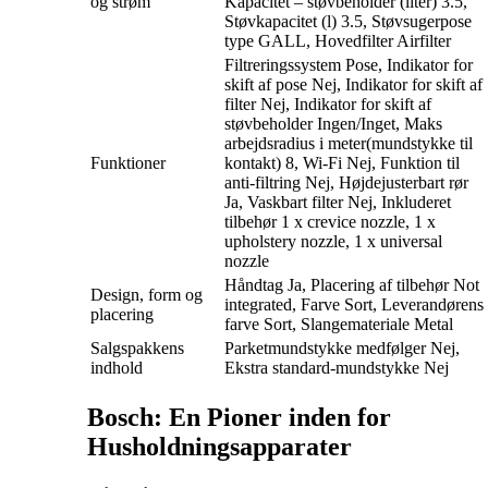
og strøm
Kapacitet – støvbeholder (liter) 3.5,
Støvkapacitet (l) 3.5, Støvsugerpose
type GALL, Hovedfilter Airfilter
Filtreringssystem Pose, Indikator for
skift af pose Nej, Indikator for skift af
filter Nej, Indikator for skift af
støvbeholder Ingen/Inget, Maks
arbejdsradius i meter(mundstykke til
Funktioner
kontakt) 8, Wi-Fi Nej, Funktion til
anti-filtring Nej, Højdejusterbart rør
Ja, Vaskbart filter Nej, Inkluderet
tilbehør 1 x crevice nozzle, 1 x
upholstery nozzle, 1 x universal
nozzle
Håndtag Ja, Placering af tilbehør Not
Design, form og
integrated, Farve Sort, Leverandørens
placering
farve Sort, Slangemateriale Metal
Salgspakkens
Parketmundstykke medfølger Nej,
indhold
Ekstra standard-mundstykke Nej
Bosch: En Pioner inden for
Husholdningsapparater