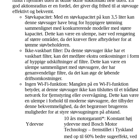
rundt i hjemmet uden at skulle skifte stikkontakt hele tiden. En
god aktionsradius er en fordel, der giver dig frihed til at støvsuge
effektivt og bekvemt.
Støvkapacitet: Med en støvkapacitet på kun 3,5 liter kan
denne støvsuger have brug for hyppigere tømning
sammenlignet med konkurrerende modeller med større
kapacitet. Dette kan være en ulempe, især ved rengøring
af større områder, da det kræver flere afbrydelser for at
tømme støvbeholderen.
Ikke-vaskbart filter: Da denne støvsuger ikke har et
vaskbart filter, kan det medføre ekstra omkostninger i form
af hyppige udskiftninger af filtre. Dette kan være en
ulempe sammenlignet med støvsugere, der har
genanvendelige filtre, da det kan øge de løbende
driftsomkostninger.
Ingen Wi-Fi-funktion: Manglen på en Wi-Fi-funktion
betyder, at denne støvsuger ikke kan tilsluttes til et trådløst
netværk for fjernstyring eller overvågning. Dette kan være
en ulempe i forhold til moderne støvsugere, der tilbyder
denne bekvemmelighed, da det begrænser brugerens
muligheder for at styre støvsugningen på afstand.
10 års motorgaranti*: Konstant høj
Ydeevne
ydeevne med Bosch Motor
Technology – fremstillet i Tyskland
med op til 60% bedre sugeeffekt, ved