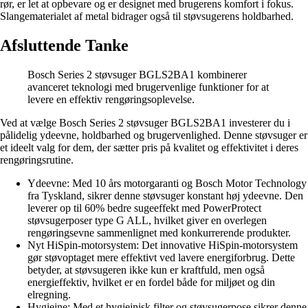
rør, er let at opbevare og er designet med brugerens komfort i fokus.
Slangematerialet af metal bidrager også til støvsugerens holdbarhed.
Afsluttende Tanke
Bosch Series 2 støvsuger BGLS2BA1 kombinerer
avanceret teknologi med brugervenlige funktioner for at
levere en effektiv rengøringsoplevelse.
Ved at vælge Bosch Series 2 støvsuger BGLS2BA1 investerer du i
pålidelig ydeevne, holdbarhed og brugervenlighed. Denne støvsuger er
et ideelt valg for dem, der sætter pris på kvalitet og effektivitet i deres
rengøringsrutine.
Ydeevne: Med 10 års motorgaranti og Bosch Motor Technology
fra Tyskland, sikrer denne støvsuger konstant høj ydeevne. Den
leverer op til 60% bedre sugeeffekt med PowerProtect
støvsugerposer type G ALL, hvilket giver en overlegen
rengøringsevne sammenlignet med konkurrerende produkter.
Nyt HiSpin-motorsystem: Det innovative HiSpin-motorsystem
gør støvoptaget mere effektivt ved lavere energiforbrug. Dette
betyder, at støvsugeren ikke kun er kraftfuld, men også
energieffektiv, hvilket er en fordel både for miljøet og din
elregning.
Hygiejne: Med et hygiejnisk filter og støvsugerpose sikrer denne