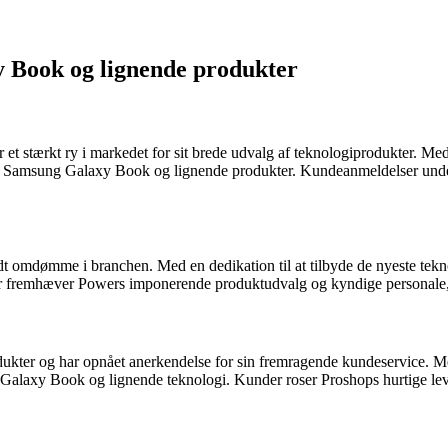
y Book og lignende produkter
t stærkt ry i markedet for sit brede udvalg af teknologiprodukter. Med
ter Samsung Galaxy Book og lignende produkter. Kundeanmeldelser unders
lidt omdømme i branchen. Med en dedikation til at tilbyde de nyeste tekn
remhæver Powers imponerende produktudvalg og kyndige personale, de
odukter og har opnået anerkendelse for sin fremragende kundeservice. M
 Galaxy Book og lignende teknologi. Kunder roser Proshops hurtige lev