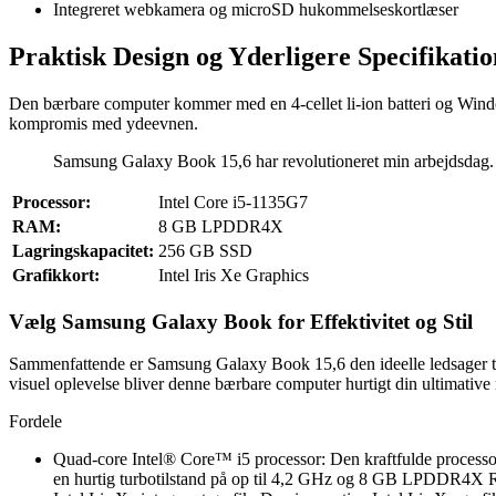
Integreret webkamera og microSD hukommelseskortlæser
Praktisk Design og Yderligere Specifikati
Den bærbare computer kommer med en 4-cellet li-ion batteri og Windo
kompromis med ydeevnen.
Samsung Galaxy Book 15,6 har revolutioneret min arbejdsdag. J
Processor:
Intel Core i5-1135G7
RAM:
8 GB LPDDR4X
Lagringskapacitet:
256 GB SSD
Grafikkort:
Intel Iris Xe Graphics
Vælg Samsung Galaxy Book for Effektivitet og Stil
Sammenfattende er Samsung Galaxy Book 15,6 den ideelle ledsager til 
visuel oplevelse bliver denne bærbare computer hurtigt din ultimative 
Fordele
Quad-core Intel® Core™ i5 processor: Den kraftfulde processor 
en hurtig turbotilstand på op til 4,2 GHz og 8 GB LPDDR4X RA