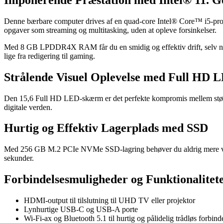
Denne bærbare computer drives af en quad-core Intel® Core™ i5-proces
opgaver som streaming og multitasking, uden at opleve forsinkelser.
Med 8 GB LPDDR4X RAM får du en smidig og effektiv drift, selv når 
lige fra redigering til gaming.
Strålende Visuel Oplevelse med Full HD
Den 15,6 Full HD LED-skærm er det perfekte kompromis mellem størrels
digitale verden.
Hurtig og Effektiv Lagerplads med SSD
Med 256 GB M.2 PCIe NVMe SSD-lagring behøver du aldrig mere vente på
sekunder.
Forbindelsesmuligheder og Funktionalitet
HDMI-output til tilslutning til UHD TV eller projektor
Lynhurtige USB-C og USB-A porte
Wi-Fi-ax og Bluetooth 5.1 til hurtig og pålidelig trådløs forbind