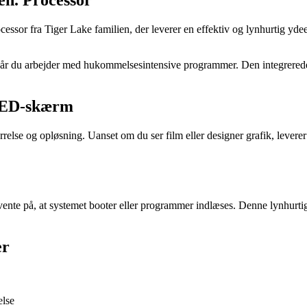
sor fra Tiger Lake familien, der leverer en effektiv og lynhurtig ydee
du arbejder med hukommelsesintensive programmer. Den integrerede Int
 LED-skærm
e og opløsning. Uanset om du ser film eller designer grafik, leverer s
, at systemet booter eller programmer indlæses. Denne lynhurtige lagr
er
else