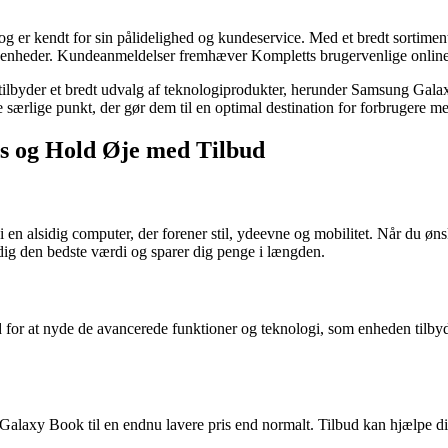
og er kendt for sin pålidelighed og kundeservice. Med et bredt sortim
enheder. Kundeanmeldelser fremhæver Kompletts brugervenlige online p
 tilbyder et bredt udvalg af teknologiprodukter, herunder Samsung Gala
e særlige punkt, der gør dem til en optimal destination for forbrugere m
is og Hold Øje med Tilbud
en alsidig computer, der forener stil, ydeevne og mobilitet. Når du øns
er dig den bedste værdi og sparer dig penge i længden.
for at nyde de avancerede funktioner og teknologi, som enheden tilbyder
g Galaxy Book til en endnu lavere pris end normalt. Tilbud kan hjælpe 