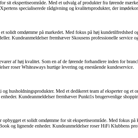
t for sit ekspertiseområde. Med et udvalg af produkter fra førende mær
pertens specialiserede rådgivning og kvalitetsprodukter, der imødek
d et solidt omdømme på markedet. Med fokus på høj kundetilfredshed og
ler. Kundeanmeldelser fremhæver Skousens professionelle service og 
devarer af høj kvalitet. Som en af de førende forhandlere inden for bra
ser roser Whiteaways hurtige levering og enestående kundeservice.
 og husholdningsprodukter. Med et dedikeret team af eksperter og et o
e enheder. Kundeanmeldelser fremhæver Punkt1s brugervenlige shoppin
ar opbygget et solidt omdømme for sit ekspertiseområde. Med fokus på k
ook og lignende enheder. Kundeanmeldelser roser HiFi Klubbens profes