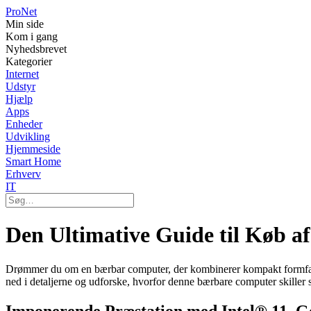
Pro
Net
Min side
Kom i gang
Nyhedsbrevet
Kategorier
Internet
Udstyr
Hjælp
Apps
Enheder
Udvikling
Hjemmeside
Smart Home
Erhverv
IT
Den Ultimative Guide til Køb 
Drømmer du om en bærbar computer, der kombinerer kompakt formfak
ned i detaljerne og udforske, hvorfor denne bærbare computer skiller 
Imponerende Præstation med Intel® 11. G