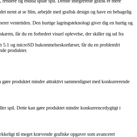
re, rendere og endda spille spil. Denne integrerede grafik er mere
t nemt at se film, arbejde med grafisk design og have en behagelig
r ventetiden. Den hurtige lagringsteknologi giver dig en hurtig og
rm, får du en forbedret visuel oplevelse, der skiller sig ud fra
h 5.1 og microSD hukommelseskortlæser, får du en problemfri
ende produkter.
an gøre produktet mindre attraktivt sammenlignet med konkurrerende
ler spil. Dette kan gøre produktet mindre konkurrencedygtigt i
trækkeligt til meget krævende grafiske opgaver som avanceret