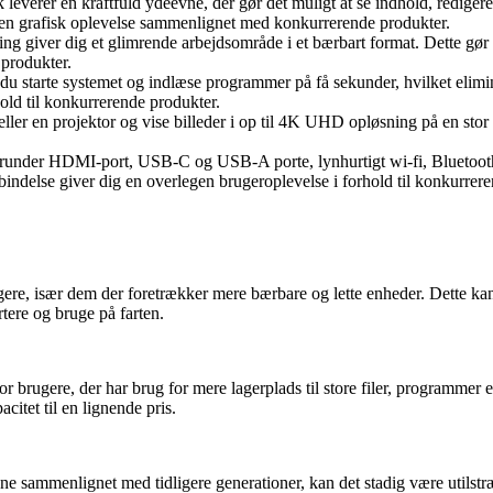
fik leverer en kraftfuld ydeevne, der gør det muligt at se indhold, redige
legen grafisk oplevelse sammenlignet med konkurrerende produkter.
ver dig et glimrende arbejdsområde i et bærbart format. Dette gør de
 produkter.
rte systemet og indlæse programmer på få sekunder, hvilket eliminere
hold til konkurrerende produkter.
 en projektor og vise billeder i op til 4K UHD opløsning på en stor skæ
erunder HDMI-port, USB-C og USB-A porte, lynhurtigt wi-fi, Bluetoot
forbindelse giver dig en overlegen brugeroplevelse i forhold til konkurrer
gere, især dem der foretrækker mere bærbare og lette enheder. Dette k
tere og bruge på farten.
ugere, der har brug for mere lagerplads til store filer, programmer el
citet til en lignende pris.
evne sammenlignet med tidligere generationer, kan det stadig være utils