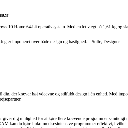
oner
ws 10 Home 64-bit operativsystem. Med en let vægt på 1,61 kg og slank
eg er imponeret over både design og hastighed. – Sofie, Designer
dig, der kræver høj ydeevne og stilfuldt design i én enhed. Med impone
rejsepartner.
giver dig mulighed for at køre flere krævende programmer samtidigt ude
M kan du køre hukommelsesintensive programmer effektivt, hvilket giv