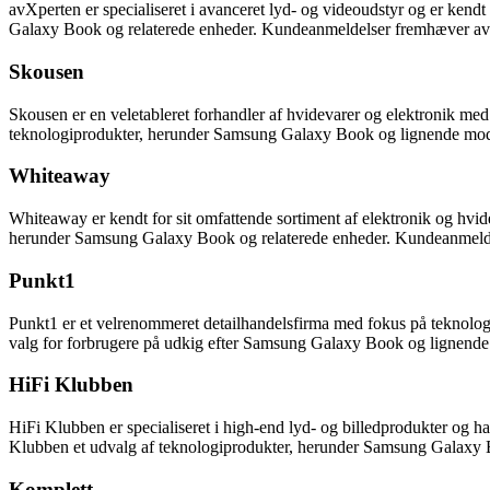
avXperten er specialiseret i avanceret lyd- og videoudstyr og er kend
Galaxy Book og relaterede enheder. Kundeanmeldelser fremhæver avX
Skousen
Skousen er en veletableret forhandler af hvidevarer og elektronik me
teknologiprodukter, herunder Samsung Galaxy Book og lignende model
Whiteaway
Whiteaway er kendt for sit omfattende sortiment af elektronik og hvi
herunder Samsung Galaxy Book og relaterede enheder. Kundeanmeldel
Punkt1
Punkt1 er et velrenommeret detailhandelsfirma med fokus på teknologi
valg for forbrugere på udkig efter Samsung Galaxy Book og lignend
HiFi Klubben
HiFi Klubben er specialiseret i high-end lyd- og billedprodukter og h
Klubben et udvalg af teknologiprodukter, herunder Samsung Galaxy B
Komplett