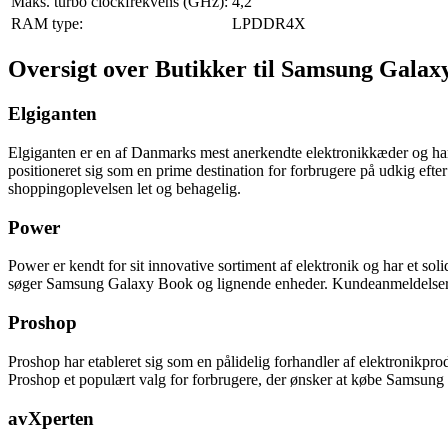
Maks. turbo clockfrekvens (GHz):
4,2
RAM type:
LPDDR4X
Oversigt over Butikker til Samsung Galax
Elgiganten
Elgiganten er en af Danmarks mest anerkendte elektronikkæder og har e
positioneret sig som en prime destination for forbrugere på udkig ef
shoppingoplevelsen let og behagelig.
Power
Power er kendt for sit innovative sortiment af elektronik og har et so
søger Samsung Galaxy Book og lignende enheder. Kundeanmeldelser f
Proshop
Proshop har etableret sig som en pålidelig forhandler af elektronikpr
Proshop et populært valg for forbrugere, der ønsker at købe Samsung
avXperten