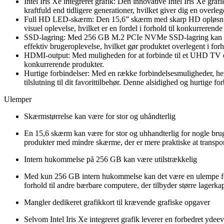
Intel Iris Xe integreret grafik: Den innovative Intel Iris Xe gra
kraftfuld end tidligere generationer, hvilket giver dig en over
Full HD LED-skærm: Den 15,6” skærm med skarp HD opløsning gi
visuel oplevelse, hvilket er en fordel i forhold til konkurrerende
SSD-lagring: Med 256 GB M.2 PCIe NVMe SSD-lagring kan du sta
effektiv brugeroplevelse, hvilket gør produktet overlegent i for
HDMI-output: Med muligheden for at forbinde til et UHD TV eller
konkurrerende produkter.
Hurtige forbindelser: Med en række forbindelsesmuligheder, h
tilslutning til dit favorittilbehør. Denne alsidighed og hurtige 
Ulemper
Skærmstørrelse kan være for stor og uhåndterlig
En 15,6 skærm kan være for stor og uhhandterlig for nogle bru
produkter med mindre skærme, der er mere praktiske at transpor
Intern hukommelse på 256 GB kan være utilstrækkelig
Med kun 256 GB intern hukommelse kan det være en ulempe for br
forhold til andre bærbare computere, der tilbyder større lagerkapa
Mangler dedikeret grafikkort til krævende grafiske opgaver
Selvom Intel Iris Xe integreret grafik leverer en forbedret yde