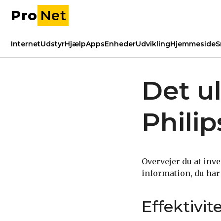
Pro
Net
Internet
Udstyr
Hjælp
Apps
Enheder
Udvikling
Hjemmeside
S
Det ul
Phili
Overvejer du at inve
information, du har 
Effektivit