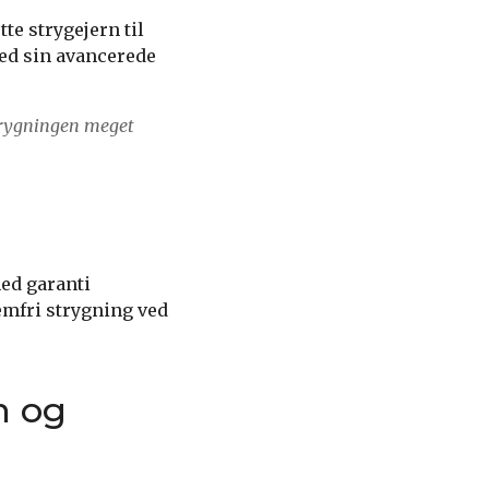
te strygejern til
 Med sin avancerede
.
strygningen meget
med garanti
emfri strygning ved
n og