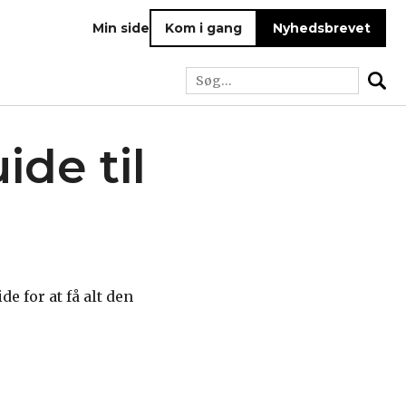
Min side
Kom i gang
Nyhedsbrevet
ide til
e for at få alt den