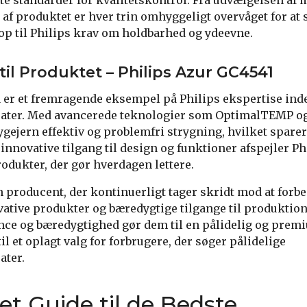
e standarder for kvalitetskontrol. Fra udvælgelsen af m
af produktet er hver trin omhyggeligt overvåget for at s
 op til Philips krav om holdbarhed og ydeevne.
til Produktet – Philips Azur GC4541
 er et fremragende eksempel på Philips ekspertise ind
ter. Med avancerede teknologier som OptimalTEMP og
rygejern effektiv og problemfri strygning, hvilket sparer
innovative tilgang til design og funktioner afspejler P
rodukter, der gør hverdagen lettere.
 en producent, der kontinuerligt tager skridt mod at for
ative produkter og bæredygtige tilgange til produktio
ance og bæredygtighed gør dem til en pålidelig og prem
til et oplagt valg for forbrugere, der søger pålidelige
ater.
t Guide til de Bedste