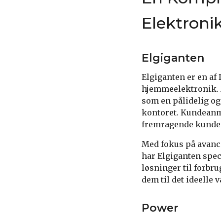
Elektroni
Elgiganten
Elgiganten er en af
hjemmeelektronik. Me
som en pålidelig og
kontoret. Kundeanme
fremragende kundes
Med fokus på avanc
har Elgiganten speci
løsninger til forbr
dem til det ideelle 
Power