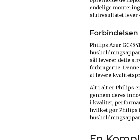
opretholde de højest
endelige montering 
slutresultatet lever
Forbindelsen 
Philips Azur GC4541
husholdningsappara
sål leverer dette st
forbrugerne. Denne 
at levere kvalitetsp
Alt i alt er Philips
gennem deres innov
i kvalitet, perform
hvilket gør Philips 
husholdningsappar
En Komple