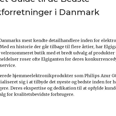
kforretninger i Danmark
 Danmarks mest kendte detailhandlere inden for elektr
d en historie der går tilbage til flere årtier, har Elgig
 velrenommeret butik med et bredt udvalg af produkter 
ldelser roser ofte Elgiganten for deres konkurrencedy
ervice.
erede hjemmeelektronikprodukter som Philips Azur GC
aliseret sig i at tilbyde det nyeste og bedste inden for
ugere. Deres ekspertise og dedikation til at opfylde kun
valg for kvalitetsbevidste forbrugere.