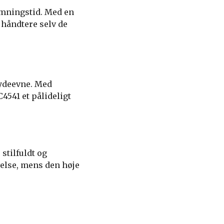
rmningstid. Med en
 håndtere selv de
 ydeevne. Med
4541 et pålideligt
stilfuldt og
else, mens den høje