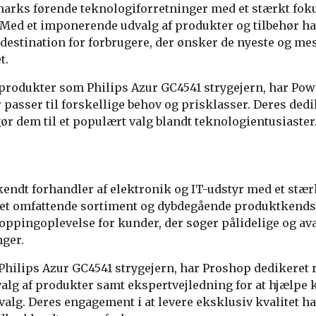
arks førende teknologiforretninger med et stærkt foku
Med et imponerende udvalg af produkter og tilbehør ha
 destination for forbrugere, der ønsker de nyeste og me
t.
produkter som Philips Azur GC4541 strygejern, har Powe
passer til forskellige behov og prisklasser. Deres dedik
r dem til et populært valg blandt teknologientusiaster
endt forhandler af elektronik og IT-udstyr med et stærk
 et omfattende sortiment og dybdegående produktkends
ppingoplevelse for kunder, der søger pålidelige og a
nger.
Philips Azur GC4541 strygejern, har Proshop dedikeret r
dvalg af produkter samt ekspertvejledning for at hjælpe
alg. Deres engagement i at levere eksklusiv kvalitet har