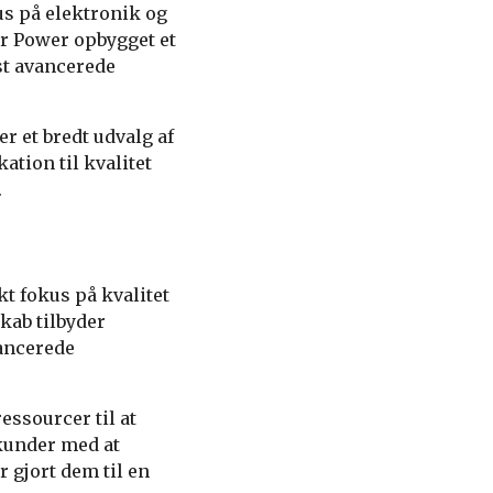
s på elektronik og
r Power opbygget et
st avancerede
r et bredt udvalg af
ation til kvalitet
.
t fokus på kvalitet
kab tilbyder
vancerede
essourcer til at
 kunder med at
 gjort dem til en