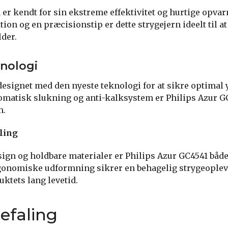
 er kendt for sin ekstreme effektivitet og hurtige opva
on og en præcisionstip er dette strygejern ideelt til at
lder.
nologi
 designet med den nyeste teknologi for at sikre optimal
matisk slukning og anti-kalksystem er Philips Azur GC
m.
ling
sign og holdbare materialer er Philips Azur GC4541 både 
rgonomiske udformning sikrer en behagelig strygeoplev
uktets lang levetid.
efaling