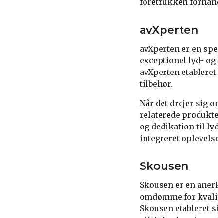
foretrukken forhan
avXperten
avXperten er en spe
exceptionel lyd- og 
avXperten etableret
tilbehør.
Når det drejer sig o
relaterede produkte
og dedikation til ly
integreret oplevels
Skousen
Skousen er en aner
omdømme for kvalite
Skousen etableret s