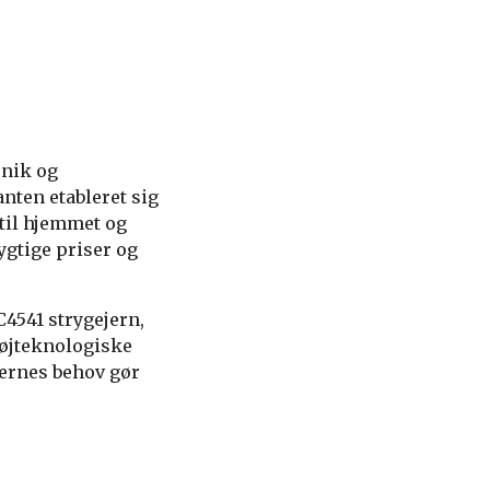
onik og
anten etableret sig
til hjemmet og
gtige priser og
4541 strygejern,
 højteknologiske
dernes behov gør