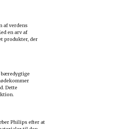
n af verdens
ed en arv af
et produkter, der
g bæredygtige
 imødekommer
d. Dette
ktion.
er Philips efter at