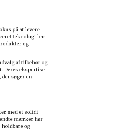
okus på at levere
nceret teknologi har
produkter og
udvalg af tilbehør og
t. Deres ekspertise
, der søger en
er med et solidt
 kendte mærker har
r holdbare og