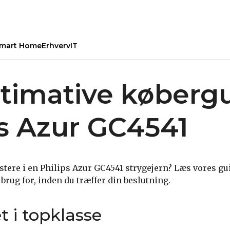
mart Home
Erhverv
IT
timative købergu
ps Azur GC4541
stere i en Philips Azur GC4541 strygejern? Læs vores guid
brug for, inden du træffer din beslutning.
et i topklasse