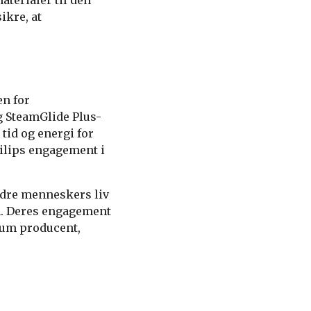
aterialer til den
ikre, at
en for
 SteamGlide Plus-
 tid og energi for
hilips engagement i
bedre menneskers liv
n. Deres engagement
ium producent,