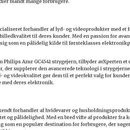
dler blandt mange forbrugere.
cialiseret forhandler af lyd- og videoprodukter med et f
billedkvalitet til deres kunder. Med en passion for ava
 sig som en pålidelig kilde til førsteklasses elektronik
m Philips Azur GC4541 strygejern, tilbyder avXperten et 
r, der supplerer den avancerede teknologi i strygejerne
d- og videokvalitet gør dem til et perfekt valg for kunder
e med deres elektronik.
kendt forhandler af hvidevarer og husholdningsprodukt
t og pålidelighed. Med en bred vifte af produkter fra
ig som en populær destination for forbrugere, der søge