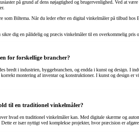
tusiaster på grund af dens nøjagtighed og brugervenlighed. Ved at være
er.
e som Biltema. Når du leder efter en digital vinkelmåler på tilbud hos Bil
ikre dig en pålidelig og præcis vinkelmåler til en overkommelig pris o
n for forskellige brancher?
s bredt i industrien, byggebranchen, og endda i kunst og design. I indus
r korrekt montering af inventar og konstruktioner. I kunst og design er
old til en traditionel vinkelmåler?
 over hvad en traditionel vinkelmåler kan. Med digitale skærme og auto
. Dette er især nyttigt ved komplekse projekter, hvor præcision er afgør