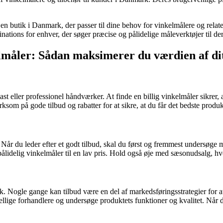
er en butik i Danmark, der passer til dine behov for vinkelmålere og rel
nations for enhver, der søger præcise og pålidelige måleverktøjer til der
nkelmåler: Sådan maksimerer du værdien af di
ast eller professionel håndværker. At finde en billig vinkelmåler sikrer
om på gode tilbud og rabatter for at sikre, at du får det bedste produkt 
 Når du leder efter et godt tilbud, skal du først og fremmest undersø
 pålidelig vinkelmåler til en lav pris. Hold også øje med sæsonudsalg, hv
isk. Nogle gange kan tilbud være en del af markedsføringsstrategier for at
ige forhandlere og undersøge produktets funktioner og kvalitet. Når du 