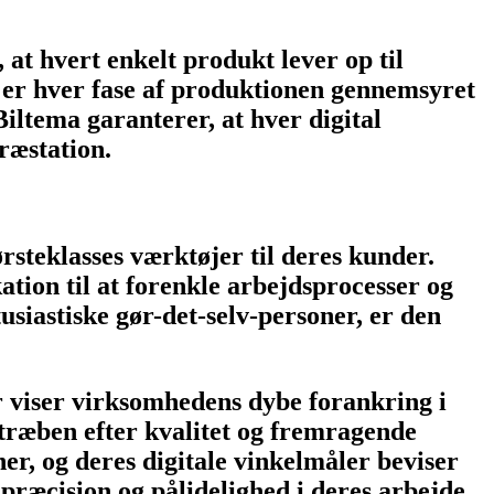
 at hvert enkelt produkt lever op til
 er hver fase af produktionen gennemsyret
Biltema garanterer, at hver digital
præstation.
rsteklasses værktøjer til deres kunder.
ion til at forenkle arbejdsprocesser og
usiastiske gør-det-selv-personer, er den
r viser virksomhedens dybe forankring i
stræben efter kvalitet og fremragende
er, og deres digitale vinkelmåler beviser
 præcision og pålidelighed i deres arbejde.