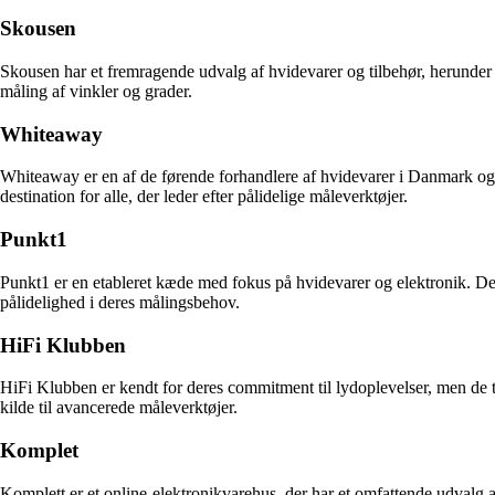
Skousen
Skousen har et fremragende udvalg af hvidevarer og tilbehør, herunder vi
måling af vinkler og grader.
Whiteaway
Whiteaway er en af de førende forhandlere af hvidevarer i Danmark og 
destination for alle, der leder efter pålidelige måleverktøjer.
Punkt1
Punkt1 er en etableret kæde med fokus på hvidevarer og elektronik. Dere
pålidelighed i deres målingsbehov.
HiFi Klubben
HiFi Klubben er kendt for deres commitment til lydoplevelser, men de til
kilde til avancerede måleverktøjer.
Komplet
Komplett er et online-elektronikvarehus, der har et omfattende udvalg a