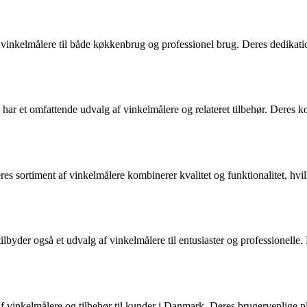
nkelmålere til både køkkenbrug og professionel brug. Deres dedikation ti
har et omfattende udvalg af vinkelmålere og relateret tilbehør. Deres 
s sortiment af vinkelmålere kombinerer kvalitet og funktionalitet, hvilk
byder også et udvalg af vinkelmålere til entusiaster og professionelle. 
f vinkelmålere og tilbehør til kunder i Danmark. Deres brugervenlige pl