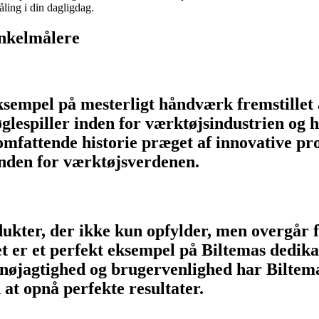
åling i din dagligdag.
inkelmålere
 eksempel på mesterligt håndværk fremstille
lespiller inden for værktøjsindustrien og har
omfattende historie præget af innovative p
inden for værktøjsverdenen.
odukter, der ikke kun opfylder, men overgår
det er et perfekt eksempel på Biltemas dedik
nøjagtighed og brugervenlighed har Biltema
 at opnå perfekte resultater.