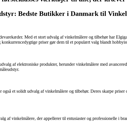
tyr: Bedste Butikker i Danmark til Vinke
varekæder. Med et stort udvalg af vinkelmålere og tilbehør har Elgigan
konkurrencedygtige priser gør dem til et populært valg blandt hobbyist
valg af elektroniske produkter, herunder vinkelmålere med avancerede f
måleudstyr.
 også et solidt udvalg af vinkelmålere og tilbehør. Deres skarpe priser og
lg af vinkelmålere, der appellerer til entusiaster og professionelle i bra