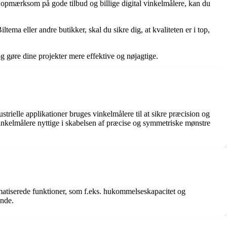
 opmærksom på gode tilbud og billige digital vinkelmålere, kan du
tema eller andre butikker, skal du sikre dig, at kvaliteten er i top,
g gøre dine projekter mere effektive og nøjagtige.
trielle applikationer bruges vinkelmålere til at sikre præcision og
 vinkelmålere nyttige i skabelsen af præcise og symmetriske mønstre
matiserede funktioner, som f.eks. hukommelseskapacitet og
ende.