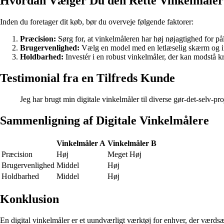
Hvordan Vælger Du den Rette Vinkelmåler
Inden du foretager dit køb, bør du overveje følgende faktorer:
Præcision:
Sørg for, at vinkelmåleren har høj nøjagtighed for påli
Brugervenlighed:
Vælg en model med en letlæselig skærm og int
Holdbarhed:
Investér i en robust vinkelmåler, der kan modstå 
Testimonial fra en Tilfreds Kunde
Jeg har brugt min digitale vinkelmåler til diverse gør-det-selv-pr
Sammenligning af Digitale Vinkelmålere
Vinkelmåler A
Vinkelmåler B
Præcision
Høj
Meget Høj
Brugervenlighed
Middel
Høj
Holdbarhed
Middel
Høj
Konklusion
En digital vinkelmåler er et uundværligt værktøj for enhver, der værdsætt