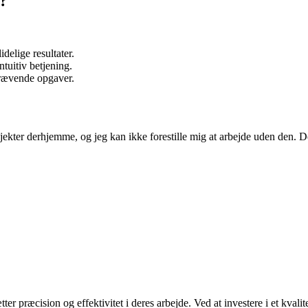
?
delige resultater.
uitiv betjening.
krævende opgaver.
ojekter derhjemme, og jeg kan ikke forestille mig at arbejde uden den. De
er præcision og effektivitet i deres arbejde. Ved at investere i et kvalit