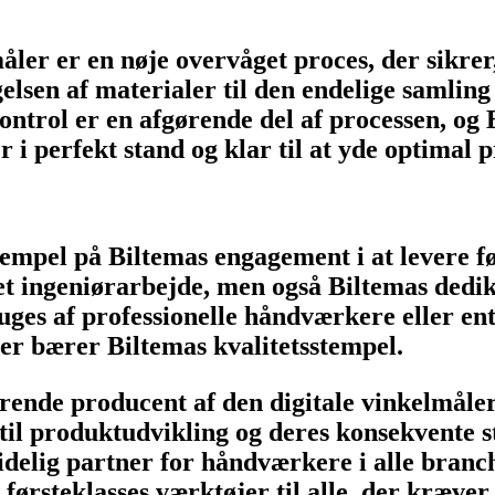
ler er en nøje overvåget proces, der sikrer,
lsen af materialer til den endelige samling
ontrol er en afgørende del af processen, og 
er i perfekt stand og klar til at yde optimal 
empel på Biltemas engagement i at levere fø
 ingeniørarbejde, men også Biltemas dedikat
uges af professionelle håndværkere eller ent
der bærer Biltemas kvalitetsstempel.
rende producent af den digitale vinkelmåle
 til produktudvikling og deres konsekvente 
idelig partner for håndværkere i alle branch
førsteklasses værktøjer til alle, der kræver