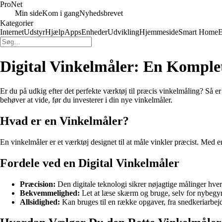
Pro
Net
Min side
Kom i gang
Nyhedsbrevet
Kategorier
Internet
Udstyr
Hjælp
Apps
Enheder
Udvikling
Hjemmeside
Smart Home
E
Digital Vinkelmåler: En Komple
Er du på udkig efter det perfekte værktøj til præcis vinkelmåling? Så er
behøver at vide, før du investerer i din nye vinkelmåler.
Hvad er en Vinkelmåler?
En vinkelmåler er et værktøj designet til at måle vinkler præcist. Med e
Fordele ved en Digital Vinkelmåler
Præcision:
Den digitale teknologi sikrer nøjagtige målinger hve
Bekvemmelighed:
Let at læse skærm og bruge, selv for nybegy
Allsidighed:
Kan bruges til en række opgaver, fra snedkeriarbejde