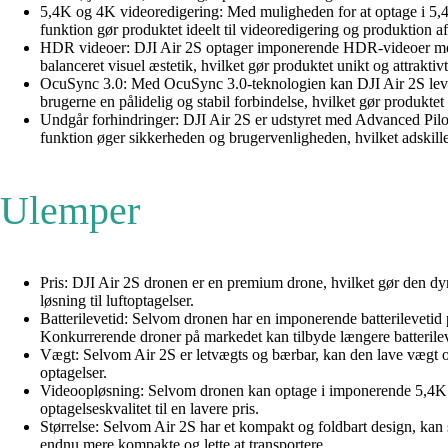
5,4K og 4K videoredigering: Med muligheden for at optage i 5,4K
funktion gør produktet ideelt til videoredigering og produktion af 
HDR videoer: DJI Air 2S optager imponerende HDR-videoer med pr
balanceret visuel æstetik, hvilket gør produktet unikt og attraktivt
OcuSync 3.0: Med OcuSync 3.0-teknologien kan DJI Air 2S lever
brugerne en pålidelig og stabil forbindelse, hvilket gør produktet
Undgår forhindringer: DJI Air 2S er udstyret med Advanced Pilot
funktion øger sikkerheden og brugervenligheden, hvilket adskille
Ulemper
Pris: DJI Air 2S dronen er en premium drone, hvilket gør den d
løsning til luftoptagelser.
Batterilevetid: Selvom dronen har en imponerende batterilevetid på
Konkurrerende droner på markedet kan tilbyde længere batterilev
Vægt: Selvom Air 2S er letvægts og bærbar, kan den lave vægt ogs
optagelser.
Videoopløsning: Selvom dronen kan optage i imponerende 5,4K og
optagelseskvalitet til en lavere pris.
Størrelse: Selvom Air 2S har et kompakt og foldbart design, kan
endnu mere kompakte og lette at transportere.