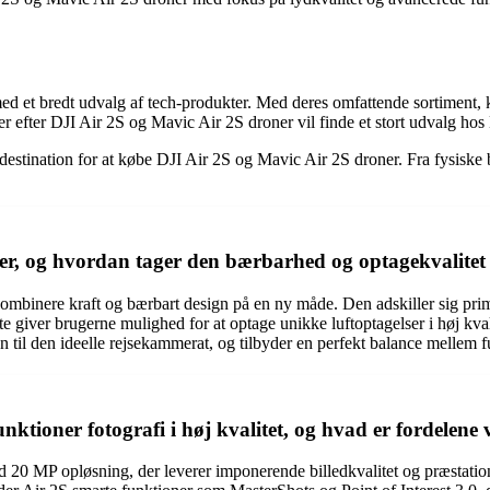
ed et bredt udvalg af tech-produkter. Med deres omfattende sortiment, 
er efter DJI Air 2S og Mavic Air 2S droner vil finde et stort udvalg h
 destination for at købe DJI Air 2S og Mavic Air 2S droner. Fra fysiske b
r, og hvordan tager den bærbarhed og optagekvalitet t
ombinere kraft og bærbart design på en ny måde. Den adskiller sig pri
e giver brugerne mulighed for at optage unikke luftoptagelser i høj kv
til den ideelle rejsekammerat, og tilbyder en perfekt balance mellem fu
tioner fotografi i høj kvalitet, og hvad er fordelene
20 MP opløsning, der leverer imponerende billedkvalitet og præstation