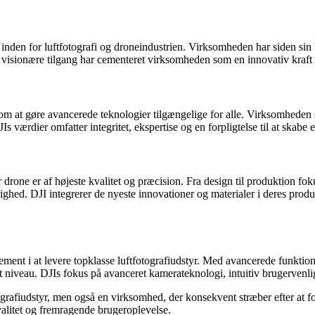
inden for luftfotografi og droneindustrien. Virksomheden har siden sin
s visionære tilgang har cementeret virksomheden som en innovativ kraft i
e om at gøre avancerede teknologier tilgængelige for alle. Virksomheden
 værdier omfatter integritet, ekspertise og en forpligtelse til at skabe
r drone er af højeste kvalitet og præcision. Fra design til produktion 
hed. DJI integrerer de nyeste innovationer og materialer i deres produk
ement i at levere topklasse luftfotografiudstyr. Med avancerede funkt
 nyt niveau. DJIs fokus på avanceret kamerateknologi, intuitiv brugervenl
tografiudstyr, men også en virksomhed, der konsekvent stræber efter at 
alitet og fremragende brugeroplevelse.