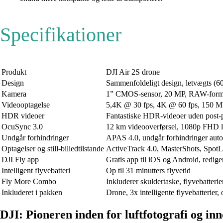
Specifikationer
Produkt
DJI Air 2S drone
Design
Sammenfoldeligt design, letvægts (6
Kamera
1” CMOS-sensor, 20 MP, RAW-forma
Videooptagelse
5,4K @ 30 fps, 4K @ 60 fps, 150 M
HDR videoer
Fantastiske HDR-videoer uden post-
OcuSync 3.0
12 km videooverførsel, 1080p FHD l
Undgår forhindringer
APAS 4.0, undgår forhindringer aut
Optagelser og still-billedtilstande
ActiveTrack 4.0, MasterShots, SpotL
DJI Fly app
Gratis app til iOS og Android, redig
Intelligent flyvebatteri
Op til 31 minutters flyvetid
Fly More Combo
Inkluderer skuldertaske, flyvebatterier
Inkluderet i pakken
Drone, 3x intelligente flyvebatterier
DJI: Pioneren inden for luftfotografi og in