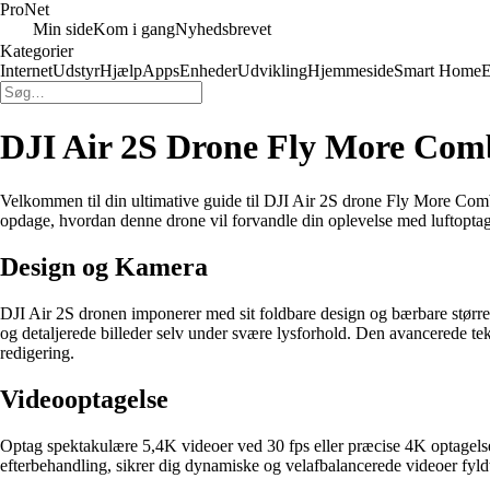
Pro
Net
Min side
Kom i gang
Nyhedsbrevet
Kategorier
Internet
Udstyr
Hjælp
Apps
Enheder
Udvikling
Hjemmeside
Smart Home
E
DJI Air 2S Drone Fly More Comb
Velkommen til din ultimative guide til DJI Air 2S drone Fly More Comb
opdage, hvordan denne drone vil forvandle din oplevelse med luftoptag
Design og Kamera
DJI Air 2S dronen imponerer med sit foldbare design og bærbare størr
og detaljerede billeder selv under svære lysforhold. Den avancerede tek
redigering.
Videooptagelse
Optag spektakulære 5,4K videoer ved 30 fps eller præcise 4K optage
efterbehandling, sikrer dig dynamiske og velafbalancerede videoer fyldt 