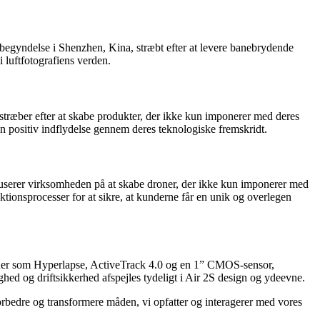
 begyndelse i Shenzhen, Kina, stræbt efter at levere banebrydende
 luftfotografiens verden.
 stræber efter at skabe produkter, der ikke kun imponerer med deres
 en positiv indflydelse gennem deres teknologiske fremskridt.
fokuserer virksomheden på at skabe droner, der ikke kun imponerer med
tionsprocesser for at sikre, at kunderne får en unik og overlegen
ioner som Hyperlapse, ActiveTrack 4.0 og en 1” CMOS-sensor,
ighed og driftsikkerhed afspejles tydeligt i Air 2S design og ydeevne.
forbedre og transformere måden, vi opfatter og interagerer med vores