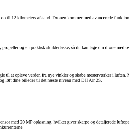
op til 12 kilometers afstand. Dronen kommer med avancerede funktione
opeller og en praktisk skuldertaske, så du kan tage din drone med overa
le til at opleve verden fra nye vinkler og skabe mesterværker i luften
 og løft dine billeder til det næste niveau med DJI Air 2S.
or med 20 MP opløsning, hvilket giver skarpe og detaljerede luftoptage
onkurrenterne.