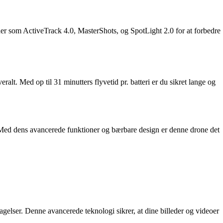
r som ActiveTrack 4.0, MasterShots, og SpotLight 2.0 for at forbedre
lt. Med op til 31 minutters flyvetid pr. batteri er du sikret lange og
. Med dens avancerede funktioner og bærbare design er denne drone det
lser. Denne avancerede teknologi sikrer, at dine billeder og videoer