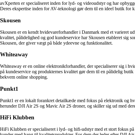
avXperten er specialiseret inden for lyd- og videoudstyr og har opbygge
Deres ekspertise inden for AV-teknologi gør dem til en ideel butik for
Skousen
Skousen er en kendt hvidevareforhandler i Danmark med et varieret udv
kvalitet, pålidelighed og god kundeservice har Skousen etableret sig so
Skousen, der giver vægt på både ydeevne og funktionalitet.
Whiteaway
Whiteaway er en online elektronikforhandler, der specialiserer sig i 
på kundeservice og produkternes kvalitet gør dem til en pålidelig but
bekvem online shopping.
Punkt1
Punkt1 er en lokalt forankret detailkæde med fokus på elektronik og hv
herunder DJI Air 2S og Mavic Air 2S droner, og skiller sig ud med de
HiFi Klubben
HiFi Klubben er specialiseret i lyd- og hifi-udstyr med et stort fokus p
kunder med hang til kvalitetsprodukter. For dem der leder efter DJI Ai