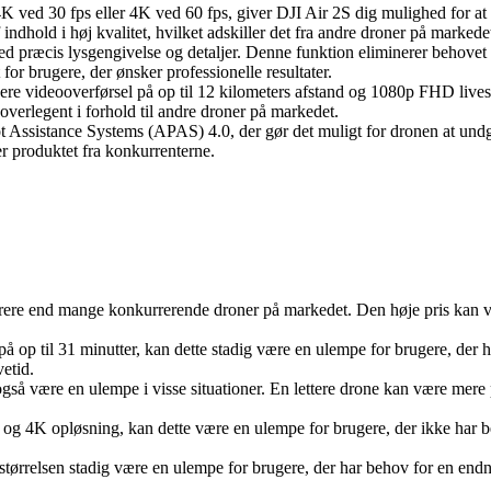
 ved 30 fps eller 4K ved 60 fps, giver DJI Air 2S dig mulighed for at 
indhold i høj kvalitet, hvilket adskiller det fra andre droner på markede
æcis lysgengivelse og detaljer. Denne funktion eliminerer behovet fo
 for brugere, der ønsker professionelle resultater.
e videooverførsel på op til 12 kilometers afstand og 1080p FHD lives
 overlegent i forhold til andre droner på markedet.
 Assistance Systems (APAS) 4.0, der gør det muligt for dronen at undgå
r produktet fra konkurrenterne.
yrere end mange konkurrerende droner på markedet. Den høje pris kan v
 op til 31 minutter, kan dette stadig være en ulempe for brugere, der ha
etid.
å være en ulempe i visse situationer. En lettere drone kan være mere på
 4K opløsning, kan dette være en ulempe for brugere, der ikke har be
 størrelsen stadig være en ulempe for brugere, der har behov for en e