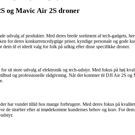
2S og Mavic Air 2S droner
e udvalg af produkter. Med deres brede sortiment af tech-gadgets, her
tikken for deres konkurrencedygtige priser, kyndige personale og gode k
r dem til et ideelt valg for folk på udkig efter disse specifikke droner.
or sit store udvalg af elektronik og tech-udstyr. Med fokus på høj kva
tilbud og professionelle rådgivning. Når det kommer til DJI Air 2S og
e.
 der har vundet tillid hos mange forbrugere. Med deres fokus på kvalite
or de stræber efter at imødekomme kundernes behov og krav. For dem de
udstyr.