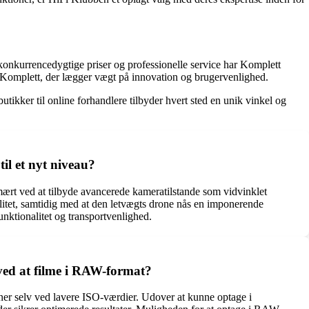
konkurrencedygtige priser og professionelle service har Komplett
os Komplett, der lægger vægt på innovation og brugervenlighed.
utikker til online forhandlere tilbyder hvert sted en unik vinkel og
il et nyt niveau?
mært ved at tilbyde avancerede kameratilstande som vidvinklet
alitet, samtidig med at den letvægts drone nås en imponerende
nktionalitet og transportvenlighed.
 ved at filme i RAW-format?
er selv ved lavere ISO-værdier. Udover at kunne optage i