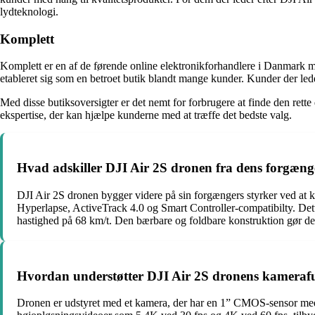
lydteknologi.
Komplett
Komplett er en af de førende online elektronikforhandlere i Danmark m
etableret sig som en betroet butik blandt mange kunder. Kunder der led
Med disse butiksoversigter er det nemt for forbrugere at finde den rette
ekspertise, der kan hjælpe kunderne med at træffe det bedste valg.
Hvad adskiller DJI Air 2S dronen fra dens forgænge
DJI Air 2S dronen bygger videre på sin forgængers styrker ved at k
Hyperlapse, ActiveTrack 4.0 og Smart Controller-compatibilty. Dett
hastighed på 68 km/t. Den bærbare og foldbare konstruktion gør den 
Hvordan understøtter DJI Air 2S dronens kamerafunk
Dronen er udstyret med et kamera, der har en 1” CMOS-sensor med 