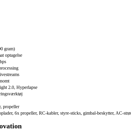
00 gram)
t optagelse
bps
processing
ivestreams
onomt
ight 2.0, Hyperlapse
eringsværktøj
, propeller
, oplader, 6x propeller, RC-kabler, styre-sticks, gimbal-beskytter, AC-st
novation