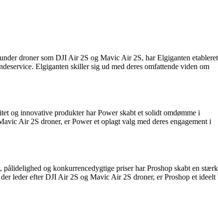
under droner som DJI Air 2S og Mavic Air 2S, har Elgiganten etableret
undeservice. Elgiganten skiller sig ud med deres omfattende viden om
litet og innovative produkter har Power skabt et solidt omdømme i
 Mavic Air 2S droner, er Power et oplagt valg med deres engagement i
t, pålidelighed og konkurrencedygtige priser har Proshop skabt en stærk
r leder efter DJI Air 2S og Mavic Air 2S droner, er Proshop et ideelt