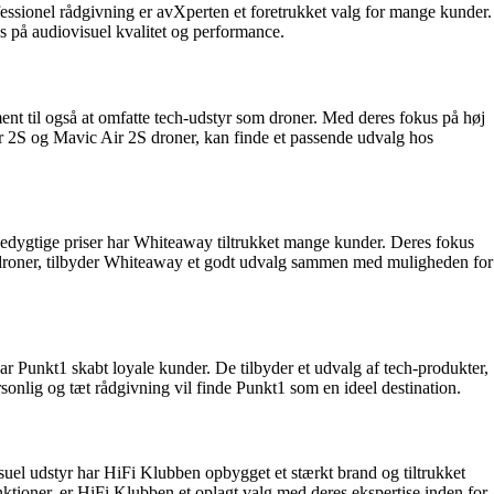
fessionel rådgivning er avXperten et foretrukket valg for mange kunder.
s på audiovisuel kvalitet og performance.
nt til også at omfatte tech-udstyr som droner. Med deres fokus på høj
Air 2S og Mavic Air 2S droner, kan finde et passende udvalg hos
ncedygtige priser har Whiteaway tiltrukket mange kunder. Deres fokus
2S droner, tilbyder Whiteaway et godt udvalg sammen med muligheden for
ar Punkt1 skabt loyale kunder. De tilbyder et udvalg af tech-produkter,
lig og tæt rådgivning vil finde Punkt1 som en ideel destination.
isuel udstyr har HiFi Klubben opbygget et stærkt brand og tiltrukket
ktioner, er HiFi Klubben et oplagt valg med deres ekspertise inden for