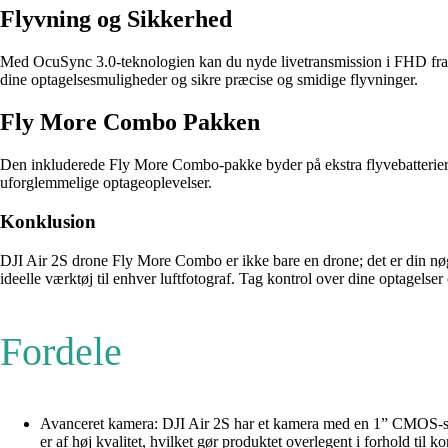
Flyvning og Sikkerhed
Med OcuSync 3.0-teknologien kan du nyde livetransmission i FHD fra 
dine optagelsesmuligheder og sikre præcise og smidige flyvninger.
Fly More Combo Pakken
Den inkluderede Fly More Combo-pakke byder på ekstra flyvebatterier, pr
uforglemmelige optageoplevelser.
Konklusion
DJI Air 2S drone Fly More Combo er ikke bare en drone; det er din nøg
ideelle værktøj til enhver luftfotograf. Tag kontrol over dine optagelser
Fordele
Avanceret kamera: DJI Air 2S har et kamera med en 1” CMOS-sens
er af høj kvalitet, hvilket gør produktet overlegent i forhold til k