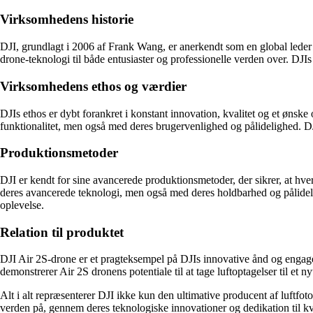
Virksomhedens historie
DJI, grundlagt i 2006 af Frank Wang, er anerkendt som en global leder 
drone-teknologi til både entusiaster og professionelle verden over. DJI
Virksomhedens ethos og værdier
DJIs ethos er dybt forankret i konstant innovation, kvalitet og et ønsk
funktionalitet, men også med deres brugervenlighed og pålidelighed. DJIs
Produktionsmetoder
DJI er kendt for sine avancerede produktionsmetoder, der sikrer, at hve
deres avancerede teknologi, men også med deres holdbarhed og pålidelig
oplevelse.
Relation til produktet
DJI Air 2S-drone er et pragteksempel på DJIs innovative ånd og engag
demonstrerer Air 2S dronens potentiale til at tage luftoptagelser til et
Alt i alt repræsenterer DJI ikke kun den ultimative producent af luftfo
verden på, gennem deres teknologiske innovationer og dedikation til kv