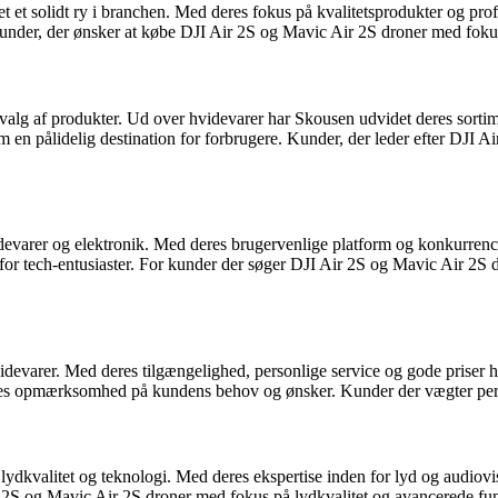
t et solidt ry i branchen. Med deres fokus på kvalitetsprodukter og pro
 kunder, der ønsker at købe DJI Air 2S og Mavic Air 2S droner med foku
alg af produkter. Ud over hvidevarer har Skousen udvidet deres sortime
m en pålidelig destination for forbrugere. Kunder, der leder efter DJI 
hvidevarer og elektronik. Med deres brugervenlige platform og konkurre
ik for tech-entusiaster. For kunder der søger DJI Air 2S og Mavic Air 
idevarer. Med deres tilgængelighed, personlige service og gode priser h
res opmærksomhed på kundens behov og ønsker. Kunder der vægter person
å lydkvalitet og teknologi. Med deres ekspertise inden for lyd og audiov
r 2S og Mavic Air 2S droner med fokus på lydkvalitet og avancerede fun