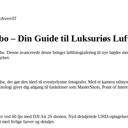
rhverv
IT
o – Din Guide til Luksuriøs Luf
o. Denne avancerede drone bringer luftfotografering til nye højder med
elser.
else, der gør den ideel til eventyrlystne fotografer. Med et kamera u
nologi giver dig adgang til funktioner som MasterShots, Point of Interes
lser ved 60 fps med DJI Air 2S dronen. Nyd detaljerede UHD-optagels
med livlige farver og detaljer.