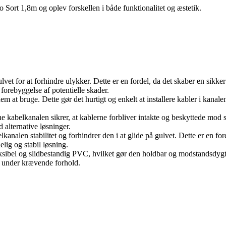
Sort 1,8m og oplev forskellen i både funktionalitet og æstetik.
t for at forhindre ulykker. Dette er en fordel, da det skaber en sikker 
forebyggelse af potentielle skader.
em at bruge. Dette gør det hurtigt og enkelt at installere kabler i kanal
e kabelkanalen sikrer, at kablerne forbliver intakte og beskyttede mod s
alternative løsninger.
analen stabilitet og forhindrer den i at glide på gulvet. Dette er en ford
lig og stabil løsning.
eksibel og slidbestandig PVC, hvilket gør den holdbar og modstandsdygtig
lv under krævende forhold.