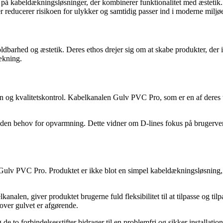
s på kabeldækningsløsninger, der kombinerer funktionalitet med æsteti
 reducerer risikoen for ulykker og samtidig passer ind i moderne miljøe
 holdbarhed og æstetik. Deres ethos drejer sig om at skabe produkter, der
ækning.
 og kvalitetskontrol. Kabelkanalen Gulv PVC Pro, som er en af deres top
uden behov for opvarmning. Dette vidner om D-lines fokus på brugervenli
al Gulv PVC Pro. Produktet er ikke blot en simpel kabeldækningsløsning,
alen, giver produktet brugerne fuld fleksibilitet til at tilpasse og tilpa
over gulvet er afgørende.
de to forbindelsesstifter bidrager til en problemfri og sikker installat