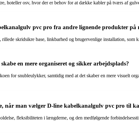
tre, hoteller osv, hvor der er behov for at dække kabler på tværs af gulv
abelkanalgulv pvc pro fra andre lignende produkter på
 rillede skridsikre base, linkbarhed og brugervenlige installation, som k
 skabe en mere organiseret og sikker arbejdsplads?
oen for snubleulykker, samtidig med at det skaber en mere visuelt organ
ve, når man vælger D-line kabelkanalgulv pvc pro til ka
else, fleksibiliteten i længderne, og den medfølgende forbindelsesstifte