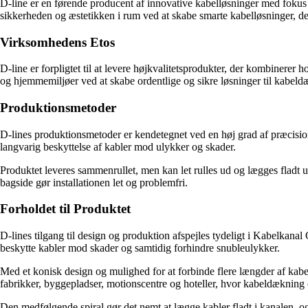
D-line er en førende producent af innovative kabelløsninger med foku
sikkerheden og æstetikken i rum ved at skabe smarte kabelløsninger, der
Virksomhedens Etos
D-line er forpligtet til at levere højkvalitetsprodukter, der kombinerer
og hjemmemiljøer ved at skabe ordentlige og sikre løsninger til kabeld
Produktionsmetoder
D-lines produktionsmetoder er kendetegnet ved en høj grad af præcision
langvarig beskyttelse af kabler mod ulykker og skader.
Produktet leveres sammenrullet, men kan let rulles ud og lægges fladt 
bagside gør installationen let og problemfri.
Forholdet til Produktet
D-lines tilgang til design og produktion afspejles tydeligt i Kabelkan
beskytte kabler mod skader og samtidig forhindre snubleulykker.
Med et konisk design og mulighed for at forbinde flere længder af kabelkan
fabrikker, byggepladser, motionscentre og hoteller, hvor kabeldækning 
Den medfølgende spiral gør det nemt at lægge kabler fladt i kanalen, og 