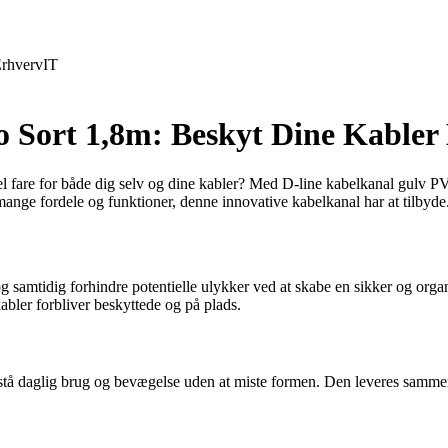
rhverv
IT
 Sort 1,8m: Beskyt Dine Kabler 
tiel fare for både dig selv og dine kabler? Med D-line kabelkanal gulv P
 mange fordele og funktioner, denne innovative kabelkanal har at tilbyde
og samtidig forhindre potentielle ulykker ved at skabe en sikker og orga
abler forbliver beskyttede og på plads.
tå daglig brug og bevægelse uden at miste formen. Den leveres sammenru