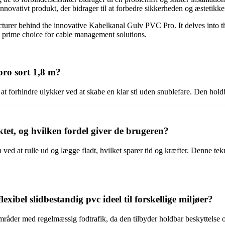
nnovativt produkt, der bidrager til at forbedre sikkerheden og æstetikken
acturer behind the innovative Kabelkanal Gulv PVC Pro. It delves into t
 prime choice for cable management solutions.
pro sort 1,8 m?
 at forhindre ulykker ved at skabe en klar sti uden snublefare. Den holdb
tet, og hvilken fordel giver de brugeren?
ved at rulle ud og lægge fladt, hvilket sparer tid og kræfter. Denne tek
xibel slidbestandig pvc ideel til forskellige miljøer?
 områder med regelmæssig fodtrafik, da den tilbyder holdbar beskyttelse