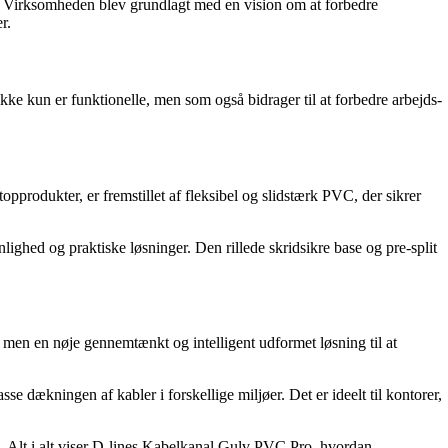
k. Virksomheden blev grundlagt med en vision om at forbedre
r.
 ikke kun er funktionelle, men som også bidrager til at forbedre arbejds-
produkter, er fremstillet af fleksibel og slidstærk PVC, der sikrer
ghed og praktiske løsninger. Den rillede skridsikre base og pre-split
 men en nøje gennemtænkt og intelligent udformet løsning til at
sse dækningen af kabler i forskellige miljøer. Det er ideelt til kontorer,
ion. Alt i alt viser D-lines Kabelkanal Gulv PVC Pro, hvordan