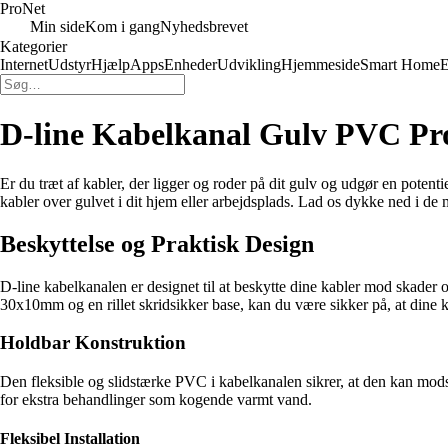
Pro
Net
Min side
Kom i gang
Nyhedsbrevet
Kategorier
Internet
Udstyr
Hjælp
Apps
Enheder
Udvikling
Hjemmeside
Smart Home
E
D-line Kabelkanal Gulv PVC Pro
Er du træt af kabler, der ligger og roder på dit gulv og udgør en poten
kabler over gulvet i dit hjem eller arbejdsplads. Lad os dykke ned i de
Beskyttelse og Praktisk Design
D-line kabelkanalen er designet til at beskytte dine kabler mod skader 
30x10mm og en rillet skridsikker base, kan du være sikker på, at dine k
Holdbar Konstruktion
Den fleksible og slidstærke PVC i kabelkanalen sikrer, at den kan mods
for ekstra behandlinger som kogende varmt vand.
Fleksibel Installation