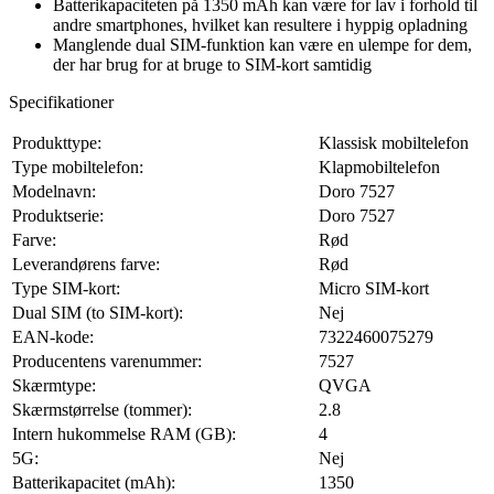
Batterikapaciteten på 1350 mAh kan være for lav i forhold til
andre smartphones, hvilket kan resultere i hyppig opladning
Manglende dual SIM-funktion kan være en ulempe for dem,
der har brug for at bruge to SIM-kort samtidig
Specifikationer
Produkttype:
Klassisk mobiltelefon
Type mobiltelefon:
Klapmobiltelefon
Modelnavn:
Doro 7527
Produktserie:
Doro 7527
Farve:
Rød
Leverandørens farve:
Rød
Type SIM-kort:
Micro SIM-kort
Dual SIM (to SIM-kort):
Nej
EAN-kode:
7322460075279
Producentens varenummer:
7527
Skærmtype:
QVGA
Skærmstørrelse (tommer):
2.8
Intern hukommelse RAM (GB):
4
5G:
Nej
Batterikapacitet (mAh):
1350