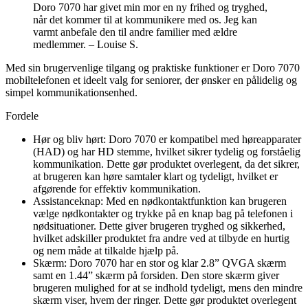
Doro 7070 har givet min mor en ny frihed og tryghed,
når det kommer til at kommunikere med os. Jeg kan
varmt anbefale den til andre familier med ældre
medlemmer. – Louise S.
Med sin brugervenlige tilgang og praktiske funktioner er Doro 7070
mobiltelefonen et ideelt valg for seniorer, der ønsker en pålidelig og
simpel kommunikationsenhed.
Fordele
Hør og bliv hørt: Doro 7070 er kompatibel med høreapparater
(HAD) og har HD stemme, hvilket sikrer tydelig og forståelig
kommunikation. Dette gør produktet overlegent, da det sikrer,
at brugeren kan høre samtaler klart og tydeligt, hvilket er
afgørende for effektiv kommunikation.
Assistanceknap: Med en nødkontaktfunktion kan brugeren
vælge nødkontakter og trykke på en knap bag på telefonen i
nødsituationer. Dette giver brugeren tryghed og sikkerhed,
hvilket adskiller produktet fra andre ved at tilbyde en hurtig
og nem måde at tilkalde hjælp på.
Skærm: Doro 7070 har en stor og klar 2.8” QVGA skærm
samt en 1.44” skærm på forsiden. Den store skærm giver
brugeren mulighed for at se indhold tydeligt, mens den mindre
skærm viser, hvem der ringer. Dette gør produktet overlegent