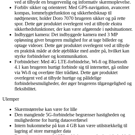
ved at tilbyde en brugervenlig og informativ skærmoplevelse.
Forbliv sikker og orienteret: Med GPS-navigation, avanceret
kompas, lommelygtefunktion og sikkerhedsknap til
nødtjenester, holder Doro 7070 brugeren sikker og på rette
spor. Dette gør produktet overlegent ved at tilbyde ekstra
sikkerhedsfunktioner, der kan være afgørende i nødsituationer.
Indbygget kamera: Det indbyggede kamera med 3 MP
opløsning giver brugeren mulighed for at tage billeder og
optage videoer. Dette gør produktet overlegent ved at tilbyde
en praktisk måde at dele øjeblikke med andre på, hvilket kan
styrke forbindelser og kommunikation.
Forbindelser: Med 4G LTE-forbindelse, Wi-fi og Bluetooth
4.1 kan brugeren hurtigt forbinde sig til internettet, gå online
via Wi-fi og overføre filer trådløst. Dette gør produktet
overlegent ved at tilbyde hurtige og pålidelige
forbindelsesmuligheder, der øger brugerens tilgængelighed og
fleksibilitet.
Ulemper
Skærmstørrelse kan være for lille
Den manglende 5G-forbindelse begrænser hastigheden og
mulighederne for hurtig dataoverførsel
Intern hukommelse på kun 4 GB kan være utilstrækkelig til
lagring af store mængder data