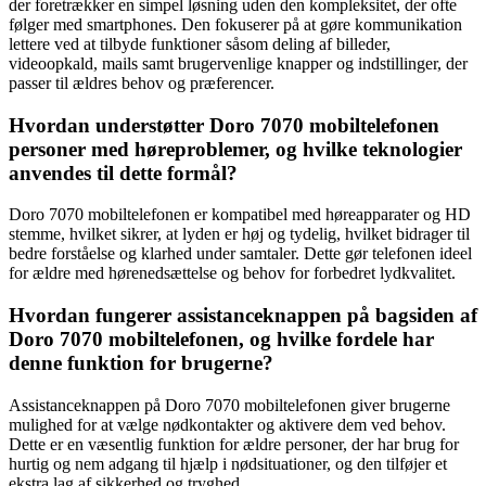
der foretrækker en simpel løsning uden den kompleksitet, der ofte
følger med smartphones. Den fokuserer på at gøre kommunikation
lettere ved at tilbyde funktioner såsom deling af billeder,
videoopkald, mails samt brugervenlige knapper og indstillinger, der
passer til ældres behov og præferencer.
Hvordan understøtter Doro 7070 mobiltelefonen
personer med høreproblemer, og hvilke teknologier
anvendes til dette formål?
Doro 7070 mobiltelefonen er kompatibel med høreapparater og HD
stemme, hvilket sikrer, at lyden er høj og tydelig, hvilket bidrager til
bedre forståelse og klarhed under samtaler. Dette gør telefonen ideel
for ældre med hørenedsættelse og behov for forbedret lydkvalitet.
Hvordan fungerer assistanceknappen på bagsiden af
Doro 7070 mobiltelefonen, og hvilke fordele har
denne funktion for brugerne?
Assistanceknappen på Doro 7070 mobiltelefonen giver brugerne
mulighed for at vælge nødkontakter og aktivere dem ved behov.
Dette er en væsentlig funktion for ældre personer, der har brug for
hurtig og nem adgang til hjælp i nødsituationer, og den tilføjer et
ekstra lag af sikkerhed og tryghed.