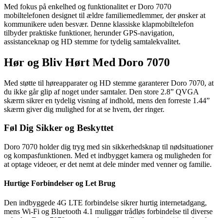
Med fokus på enkelhed og funktionalitet er Doro 7070
mobiltelefonen designet til ældre familiemedlemmer, der ønsker at
kommunikere uden besvær. Denne klassiske klapmobiltelefon
tilbyder praktiske funktioner, herunder GPS-navigation,
assistanceknap og HD stemme for tydelig samtalekvalitet.
Hør og Bliv Hørt Med Doro 7070
Med støtte til høreapparater og HD stemme garanterer Doro 7070, at
du ikke går glip af noget under samtaler. Den store 2.8” QVGA
skærm sikrer en tydelig visning af indhold, mens den forreste 1.44”
skærm giver dig mulighed for at se hvem, der ringer.
Føl Dig Sikker og Beskyttet
Doro 7070 holder dig tryg med sin sikkerhedsknap til nødsituationer
og kompasfunktionen. Med et indbygget kamera og muligheden for
at optage videoer, er det nemt at dele minder med venner og familie.
Hurtige Forbindelser og Let Brug
Den indbyggede 4G LTE forbindelse sikrer hurtig internetadgang,
mens Wi-Fi og Bluetooth 4.1 muliggør trådløs forbindelse til diverse