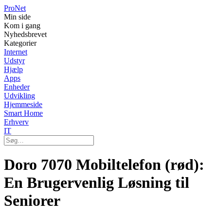
Pro
Net
Min side
Kom i gang
Nyhedsbrevet
Kategorier
Internet
Udstyr
Hjælp
Apps
Enheder
Udvikling
Hjemmeside
Smart Home
Erhverv
IT
Doro 7070 Mobiltelefon (rød):
En Brugervenlig Løsning til
Seniorer