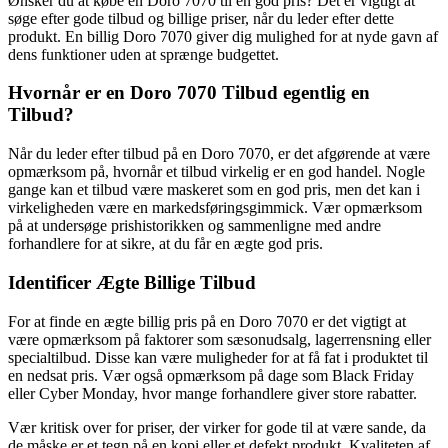
Ønsker du at købe en Doro 7070 til en god pris? Det er vigtigt at
søge efter gode tilbud og billige priser, når du leder efter dette
produkt. En billig Doro 7070 giver dig mulighed for at nyde gavn af
dens funktioner uden at sprænge budgettet.
Hvornår er en Doro 7070 Tilbud egentlig en
Tilbud?
Når du leder efter tilbud på en Doro 7070, er det afgørende at være
opmærksom på, hvornår et tilbud virkelig er en god handel. Nogle
gange kan et tilbud være maskeret som en god pris, men det kan i
virkeligheden være en markedsføringsgimmick. Vær opmærksom
på at undersøge prishistorikken og sammenligne med andre
forhandlere for at sikre, at du får en ægte god pris.
Identificer Ægte Billige Tilbud
For at finde en ægte billig pris på en Doro 7070 er det vigtigt at
være opmærksom på faktorer som sæsonudsalg, lagerrensning eller
specialtilbud. Disse kan være muligheder for at få fat i produktet til
en nedsat pris. Vær også opmærksom på dage som Black Friday
eller Cyber Monday, hvor mange forhandlere giver store rabatter.
Vær kritisk over for priser, der virker for gode til at være sande, da
de måske er et tegn på en kopi eller et defekt produkt. Kvaliteten af