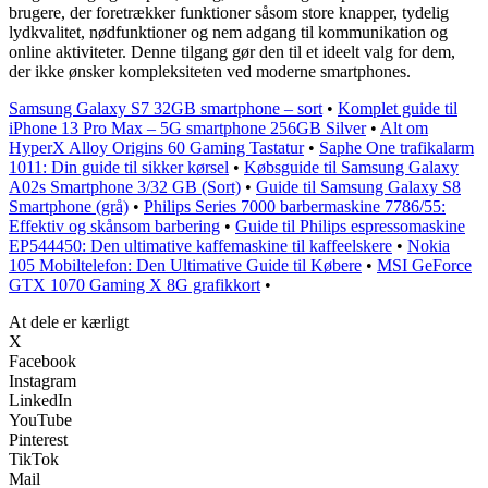
brugere, der foretrækker funktioner såsom store knapper, tydelig
lydkvalitet, nødfunktioner og nem adgang til kommunikation og
online aktiviteter. Denne tilgang gør den til et ideelt valg for dem,
der ikke ønsker kompleksiteten ved moderne smartphones.
Samsung Galaxy S7 32GB smartphone – sort
•
Komplet guide til
iPhone 13 Pro Max – 5G smartphone 256GB Silver
•
Alt om
HyperX Alloy Origins 60 Gaming Tastatur
•
Saphe One trafikalarm
1011: Din guide til sikker kørsel
•
Købsguide til Samsung Galaxy
A02s Smartphone 3/32 GB (Sort)
•
Guide til Samsung Galaxy S8
Smartphone (grå)
•
Philips Series 7000 barbermaskine 7786/55:
Effektiv og skånsom barbering
•
Guide til Philips espressomaskine
EP544450: Den ultimative kaffemaskine til kaffeelskere
•
Nokia
105 Mobiltelefon: Den Ultimative Guide til Købere
•
MSI GeForce
GTX 1070 Gaming X 8G grafikkort
•
At dele er kærligt
X
Facebook
Instagram
LinkedIn
YouTube
Pinterest
TikTok
Mail