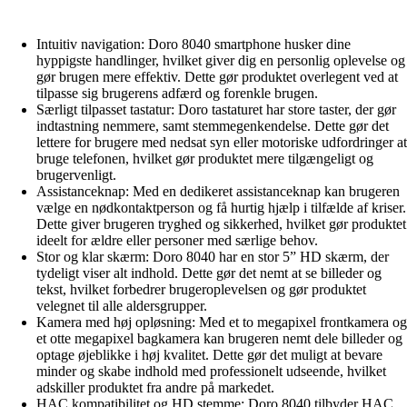
Intuitiv navigation: Doro 8040 smartphone husker dine
hyppigste handlinger, hvilket giver dig en personlig oplevelse og
gør brugen mere effektiv. Dette gør produktet overlegent ved at
tilpasse sig brugerens adfærd og forenkle brugen.
Særligt tilpasset tastatur: Doro tastaturet har store taster, der gør
indtastning nemmere, samt stemmegenkendelse. Dette gør det
lettere for brugere med nedsat syn eller motoriske udfordringer at
bruge telefonen, hvilket gør produktet mere tilgængeligt og
brugervenligt.
Assistanceknap: Med en dedikeret assistanceknap kan brugeren
vælge en nødkontaktperson og få hurtig hjælp i tilfælde af kriser.
Dette giver brugeren tryghed og sikkerhed, hvilket gør produktet
ideelt for ældre eller personer med særlige behov.
Stor og klar skærm: Doro 8040 har en stor 5” HD skærm, der
tydeligt viser alt indhold. Dette gør det nemt at se billeder og
tekst, hvilket forbedrer brugeroplevelsen og gør produktet
velegnet til alle aldersgrupper.
Kamera med høj opløsning: Med et to megapixel frontkamera og
et otte megapixel bagkamera kan brugeren nemt dele billeder og
optage øjeblikke i høj kvalitet. Dette gør det muligt at bevare
minder og skabe indhold med professionelt udseende, hvilket
adskiller produktet fra andre på markedet.
HAC kompatibilitet og HD stemme: Doro 8040 tilbyder HAC