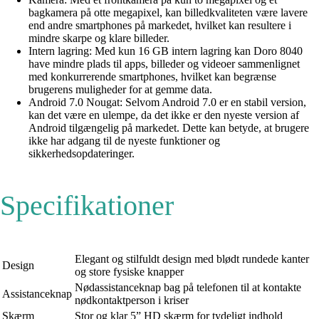
bagkamera på otte megapixel, kan billedkvaliteten være lavere
end andre smartphones på markedet, hvilket kan resultere i
mindre skarpe og klare billeder.
Intern lagring: Med kun 16 GB intern lagring kan Doro 8040
have mindre plads til apps, billeder og videoer sammenlignet
med konkurrerende smartphones, hvilket kan begrænse
brugerens muligheder for at gemme data.
Android 7.0 Nougat: Selvom Android 7.0 er en stabil version,
kan det være en ulempe, da det ikke er den nyeste version af
Android tilgængelig på markedet. Dette kan betyde, at brugere
ikke har adgang til de nyeste funktioner og
sikkerhedsopdateringer.
Specifikationer
Elegant og stilfuldt design med blødt rundede kanter
Design
og store fysiske knapper
Nødassistanceknap bag på telefonen til at kontakte
Assistanceknap
nødkontaktperson i kriser
Skærm
Stor og klar 5” HD skærm for tydeligt indhold