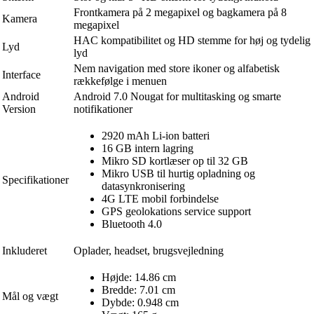
Frontkamera på 2 megapixel og bagkamera på 8
Kamera
megapixel
HAC kompatibilitet og HD stemme for høj og tydelig
Lyd
lyd
Nem navigation med store ikoner og alfabetisk
Interface
rækkefølge i menuen
Android
Android 7.0 Nougat for multitasking og smarte
Version
notifikationer
2920 mAh Li-ion batteri
16 GB intern lagring
Mikro SD kortlæser op til 32 GB
Mikro USB til hurtig opladning og
Specifikationer
datasynkronisering
4G LTE mobil forbindelse
GPS geolokations service support
Bluetooth 4.0
Inkluderet
Oplader, headset, brugsvejledning
Højde: 14.86 cm
Bredde: 7.01 cm
Mål og vægt
Dybde: 0.948 cm