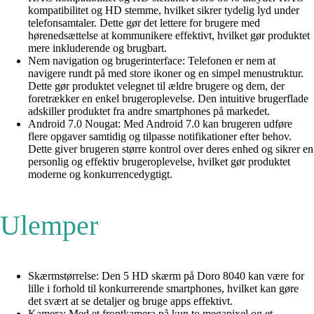
kompatibilitet og HD stemme, hvilket sikrer tydelig lyd under
telefonsamtaler. Dette gør det lettere for brugere med
hørenedsættelse at kommunikere effektivt, hvilket gør produktet
mere inkluderende og brugbart.
Nem navigation og brugerinterface: Telefonen er nem at
navigere rundt på med store ikoner og en simpel menustruktur.
Dette gør produktet velegnet til ældre brugere og dem, der
foretrækker en enkel brugeroplevelse. Den intuitive brugerflade
adskiller produktet fra andre smartphones på markedet.
Android 7.0 Nougat: Med Android 7.0 kan brugeren udføre
flere opgaver samtidig og tilpasse notifikationer efter behov.
Dette giver brugeren større kontrol over deres enhed og sikrer en
personlig og effektiv brugeroplevelse, hvilket gør produktet
moderne og konkurrencedygtigt.
Ulemper
Skærmstørrelse: Den 5 HD skærm på Doro 8040 kan være for
lille i forhold til konkurrerende smartphones, hvilket kan gøre
det svært at se detaljer og bruge apps effektivt.
Kamera: Med et frontkamera på kun to megapixel og et