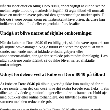
Når du leder efter en billig Doro 8040, er det vigtigt at kunne skelne
mellem ægte tilbud og markedsføringsfif. Et ægte tilbud vil normalt
have en markant lavere pris end den gennemsnitlige markedspris. Du
bør også være opmærksom på mistænkeligt lave priser, da disse kan
indikere et falsk tilbud eller et produkt af lav kvalitet.
Undgå at blive narret af skjulte omkostninger
Når du køber en Doro 8040 til en billig pris, skal du være opmærksom
på skjulte omkostninger. Nogle tilbud kan virke for gode til at være
sande, men ende med at inkludere ekstra gebyrer eller
abonnementsaftaler, der gør den samlede pris mindre fordelagtig. Læs
altid vilkårene omhyggeligt, så du ikke bliver narret af skjulte
omkostninger.
Udnyt fordelene ved at købe en Doro 8040 på tilbud
At købe en Doro 8040 på tilbud giver dig ikke kun mulighed for at
spare penge, men det kan også give dig ekstra fordele som f.eks. gratis
tilbehør, udvidede garantiordninger eller andre incitamenter. Hold øje
med butikker eller online forhandlere, der tilbyder ekstra værdi
sammen med den reducerede pris.
Samlet set er det at finde en billig Doro 8040 eller udnytte et godt