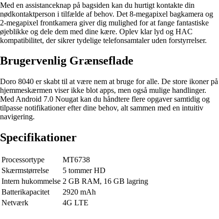
Med en assistanceknap på bagsiden kan du hurtigt kontakte din
nødkontaktperson i tilfælde af behov. Det 8-megapixel bagkamera og
2-megapixel frontkamera giver dig mulighed for at fange fantastiske
øjeblikke og dele dem med dine kære. Oplev klar lyd og HAC
kompatibilitet, der sikrer tydelige telefonsamtaler uden forstyrrelser.
Brugervenlig Grænseflade
Doro 8040 er skabt til at være nem at bruge for alle. De store ikoner på
hjemmeskærmen viser ikke blot apps, men også mulige handlinger.
Med Android 7.0 Nougat kan du håndtere flere opgaver samtidig og
tilpasse notifikationer efter dine behov, alt sammen med en intuitiv
navigering.
Specifikationer
Processortype
MT6738
Skærmstørrelse
5 tommer HD
Intern hukommelse
2 GB RAM, 16 GB lagring
Batterikapacitet
2920 mAh
Netværk
4G LTE