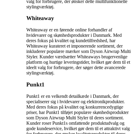
valg for forbrugere, der ønsker dette multifunktionelle
stylingværktøj.
Whiteaway
Whiteaway er en førende online forhandler af
hvidevarer og skønhedsprodukter i Danmark. Med
deres fokus på kvalitet og kundetilfredshed, har
Whiteaway kurateret et imponerende sortiment, der
inkluderer populære mærker som Dyson Airwrap Multi
Styler. Kunder værdsætter Whiteaways brugervenlige
platform og hurtige leveringstider, hvilket gør dem til et
ideelt valg for forbrugere, der søger dette avancerede
stylingværktøj.
Punkt1
Punkt1 er en velkendt detailkæde i Danmark, der
specialiserer sig i hvidevarer og elektronikprodukter.
Med deres fokus på kvalitet og konkurrencedygtige
priser, har Punkt1 tilføjet populære skønhedsprodukter
som Dyson Airwrap Multi Styler til deres sortiment.
Kunder roser Punkt1s omfattende produktudvalg og
gode kundeservice, hvilket gør dem til et attraktivt valg
for forbrugere, der ønsker kvalitetsprodukter til deres