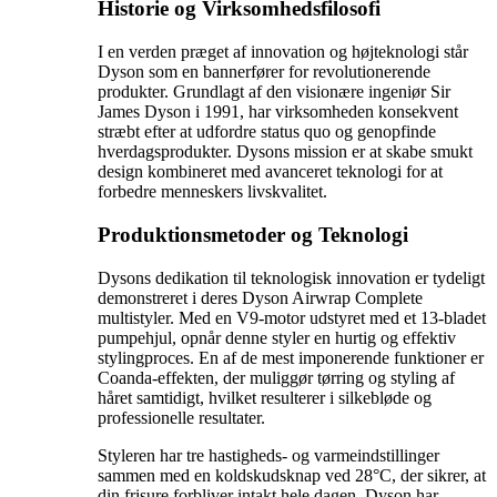
Historie og Virksomhedsfilosofi
I en verden præget af innovation og højteknologi står
Dyson som en bannerfører for revolutionerende
produkter. Grundlagt af den visionære ingeniør Sir
James Dyson i 1991, har virksomheden konsekvent
stræbt efter at udfordre status quo og genopfinde
hverdagsprodukter. Dysons mission er at skabe smukt
design kombineret med avanceret teknologi for at
forbedre menneskers livskvalitet.
Produktionsmetoder og Teknologi
Dysons dedikation til teknologisk innovation er tydeligt
demonstreret i deres Dyson Airwrap Complete
multistyler. Med en V9-motor udstyret med et 13-bladet
pumpehjul, opnår denne styler en hurtig og effektiv
stylingproces. En af de mest imponerende funktioner er
Coanda-effekten, der muliggør tørring og styling af
håret samtidigt, hvilket resulterer i silkebløde og
professionelle resultater.
Styleren har tre hastigheds- og varmeindstillinger
sammen med en koldskudsknap ved 28°C, der sikrer, at
din frisure forbliver intakt hele dagen. Dyson har