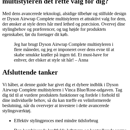
multistyleren det rette valg for dig?
Med dens avancerede teknologi, alsidige tilbehør og stilfulde design
er Dyson Airwrap Complete multistyleren et attraktivt valg for dem,
der ønsker at style deres hår med lethed og præcision. Overvej dine
stylingbehov og præferencer, og tag højde for produktets
egenskaber, før du foretager dit køb.
Jeg har brugt Dyson Airwrap Complete multistyleren i
flere måneder, og jeg er imponeret over dens evne til at
skabe smukke krøller på ingen tid. Et must-have for
enhver, der elsker at style sit hår! – Anna
Afsluttende tanker
Vi håber, at denne guide har givet dig et dybere indblik i Dyson
Airwrap Complete multistyleren i Vinca Blue/Rose-udgaven. Tag
dig tid til at vurdere produktets funktioner og fordele i forhold til
dine individuelle behov, så du kan træffe en velinformerede
beslutning, når du overvejer at investere i dette avancerede
stylingsværktøj.
Effektiv stylingproces med mindre tidsforbrug