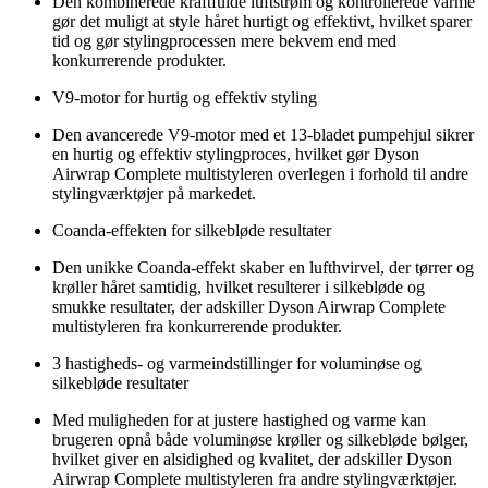
Den kombinerede kraftfulde luftstrøm og kontrollerede varme
gør det muligt at style håret hurtigt og effektivt, hvilket sparer
tid og gør stylingprocessen mere bekvem end med
konkurrerende produkter.
V9-motor for hurtig og effektiv styling
Den avancerede V9-motor med et 13-bladet pumpehjul sikrer
en hurtig og effektiv stylingproces, hvilket gør Dyson
Airwrap Complete multistyleren overlegen i forhold til andre
stylingværktøjer på markedet.
Coanda-effekten for silkebløde resultater
Den unikke Coanda-effekt skaber en lufthvirvel, der tørrer og
krøller håret samtidig, hvilket resulterer i silkebløde og
smukke resultater, der adskiller Dyson Airwrap Complete
multistyleren fra konkurrerende produkter.
3 hastigheds- og varmeindstillinger for voluminøse og
silkebløde resultater
Med muligheden for at justere hastighed og varme kan
brugeren opnå både voluminøse krøller og silkebløde bølger,
hvilket giver en alsidighed og kvalitet, der adskiller Dyson
Airwrap Complete multistyleren fra andre stylingværktøjer.