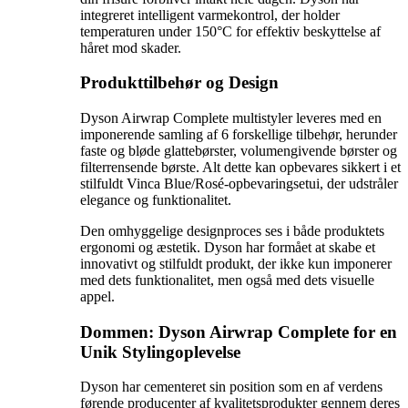
integreret intelligent varmekontrol, der holder
temperaturen under 150°C for effektiv beskyttelse af
håret mod skader.
Produkttilbehør og Design
Dyson Airwrap Complete multistyler leveres med en
imponerende samling af 6 forskellige tilbehør, herunder
faste og bløde glattebørster, volumengivende børster og
filterrensende børste. Alt dette kan opbevares sikkert i et
stilfuldt Vinca Blue/Rosé-opbevaringsetui, der udstråler
elegance og funktionalitet.
Den omhyggelige designproces ses i både produktets
ergonomi og æstetik. Dyson har formået at skabe et
innovativt og stilfuldt produkt, der ikke kun imponerer
med dets funktionalitet, men også med dets visuelle
appel.
Dommen: Dyson Airwrap Complete for en
Unik Stylingoplevelse
Dyson har cementeret sin position som en af verdens
førende producenter af kvalitetsprodukter gennem deres