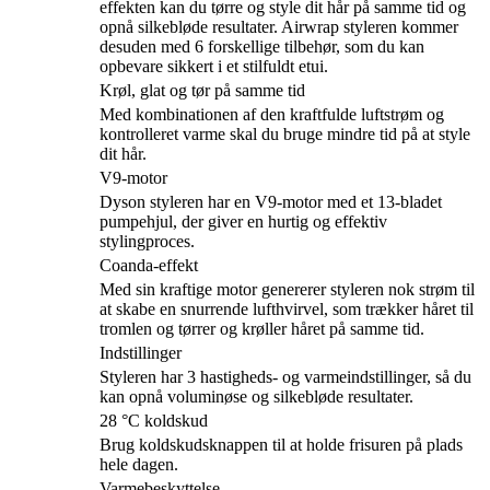
effekten kan du tørre og style dit hår på samme tid og
opnå silkebløde resultater. Airwrap styleren kommer
desuden med 6 forskellige tilbehør, som du kan
opbevare sikkert i et stilfuldt etui.
Krøl, glat og tør på samme tid
Med kombinationen af den kraftfulde luftstrøm og
kontrolleret varme skal du bruge mindre tid på at style
dit hår.
V9-motor
Dyson styleren har en V9-motor med et 13-bladet
pumpehjul, der giver en hurtig og effektiv
stylingproces.
Coanda-effekt
Med sin kraftige motor genererer styleren nok strøm til
at skabe en snurrende lufthvirvel, som trækker håret til
tromlen og tørrer og krøller håret på samme tid.
Indstillinger
Styleren har 3 hastigheds- og varmeindstillinger, så du
kan opnå voluminøse og silkebløde resultater.
28 °C koldskud
Brug koldskudsknappen til at holde frisuren på plads
hele dagen.
Varmebeskyttelse