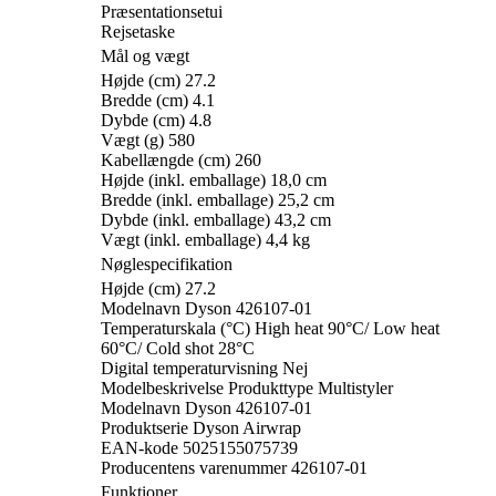
Præsentationsetui
Rejsetaske
Mål og vægt
Højde (cm) 27.2
Bredde (cm) 4.1
Dybde (cm) 4.8
Vægt (g) 580
Kabellængde (cm) 260
Højde (inkl. emballage) 18,0 cm
Bredde (inkl. emballage) 25,2 cm
Dybde (inkl. emballage) 43,2 cm
Vægt (inkl. emballage) 4,4 kg
Nøglespecifikation
Højde (cm) 27.2
Modelnavn Dyson 426107-01
Temperaturskala (°C) High heat 90°C/ Low heat
60°C/ Cold shot 28°C
Digital temperaturvisning Nej
Modelbeskrivelse Produkttype Multistyler
Modelnavn Dyson 426107-01
Produktserie Dyson Airwrap
EAN-kode 5025155075739
Producentens varenummer 426107-01
Funktioner