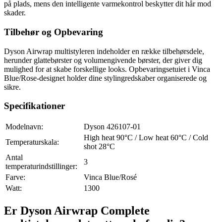
på plads, mens den intelligente varmekontrol beskytter dit hår mod
skader.
Tilbehør og Opbevaring
Dyson Airwrap multistyleren indeholder en række tilbehørsdele,
herunder glattebørster og volumengivende børster, der giver dig
mulighed for at skabe forskellige looks. Opbevaringsetuiet i Vinca
Blue/Rose-designet holder dine stylingredskaber organiserede og
sikre.
Specifikationer
Modelnavn:
Dyson 426107-01
High heat 90°C / Low heat 60°C / Cold
Temperaturskala:
shot 28°C
Antal
3
temperaturindstillinger:
Farve:
Vinca Blue/Rosé
Watt:
1300
Er Dyson Airwrap Complete