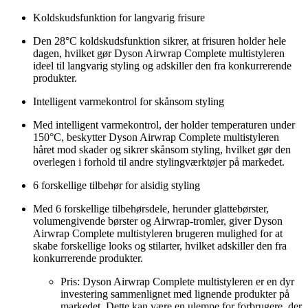
Koldskudsfunktion for langvarig frisure
Den 28°C koldskudsfunktion sikrer, at frisuren holder hele
dagen, hvilket gør Dyson Airwrap Complete multistyleren
ideel til langvarig styling og adskiller den fra konkurrerende
produkter.
Intelligent varmekontrol for skånsom styling
Med intelligent varmekontrol, der holder temperaturen under
150°C, beskytter Dyson Airwrap Complete multistyleren
håret mod skader og sikrer skånsom styling, hvilket gør den
overlegen i forhold til andre stylingværktøjer på markedet.
6 forskellige tilbehør for alsidig styling
Med 6 forskellige tilbehørsdele, herunder glattebørster,
volumengivende børster og Airwrap-tromler, giver Dyson
Airwrap Complete multistyleren brugeren mulighed for at
skabe forskellige looks og stilarter, hvilket adskiller den fra
konkurrerende produkter.
Pris: Dyson Airwrap Complete multistyleren er en dyr
investering sammenlignet med lignende produkter på
markedet. Dette kan være en ulempe for forbrugere, der