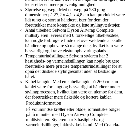
leder efter en mere prisvenlig mulighed.
Størrelse og vægt: Med en vægt på 580 g og
dimensioner på 27,2 x 4,1 x 4,8 cm kan produktet være
lidt tungt og stort at håndtere, især for dem der
foretrækker mere kompakte og lette stylingværktøjer.
Antal tilbehør: Selvom Dyson Airwrap Complete
multistyleren leveres med 6 forskellige tilbehørsdele,
kan nogle forbrugere finde det overvældende at skulle
håndtere og opbevare så mange dele, hvilket kan være
besværligt og kræve ekstra opbevaringsplads.
Temperaturindstillinger: Selvom styleren har 3
hastigheds- og varmeindstillinger, kan nogle brugere
foretrække mere præcise temperaturindstillinger for at
opnå det ønskede stylingresultat uden at beskadige
håret.
Kabel længde: Med en kabellængde på 260 cm kan
kablet være for langt og besværligt at håndtere under
stylingprocessen, hvilket kan være en ulempe for dem,
der foretrækker mere fleksible og kortere kabler.
Produktinformation
Få voluminøse krøller eller bløde, romantiske bølger
på få minutter med Dyson Airwrap Complete
multistyleren. Styleren har 3 hastigheds- og
varmeindstillinger, inklusiv koldskud. Med Coanda-