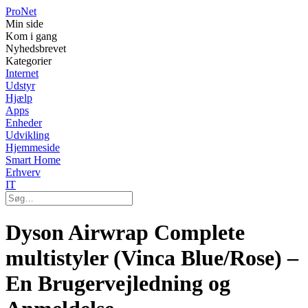
Pro
Net
Min side
Kom i gang
Nyhedsbrevet
Kategorier
Internet
Udstyr
Hjælp
Apps
Enheder
Udvikling
Hjemmeside
Smart Home
Erhverv
IT
Dyson Airwrap Complete
multistyler (Vinca Blue/Rose) –
En Brugervejledning og