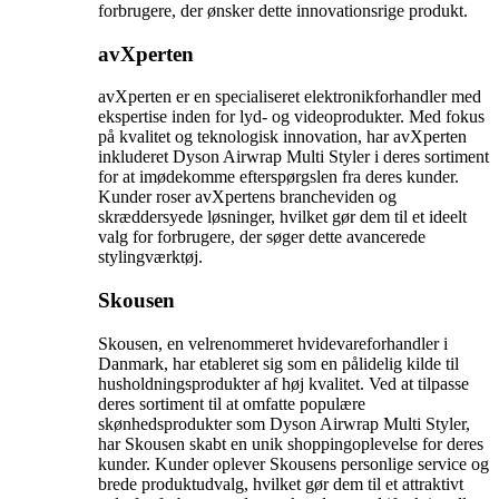
forbrugere, der ønsker dette innovationsrige produkt.
avXperten
avXperten er en specialiseret elektronikforhandler med
ekspertise inden for lyd- og videoprodukter. Med fokus
på kvalitet og teknologisk innovation, har avXperten
inkluderet Dyson Airwrap Multi Styler i deres sortiment
for at imødekomme efterspørgslen fra deres kunder.
Kunder roser avXpertens brancheviden og
skræddersyede løsninger, hvilket gør dem til et ideelt
valg for forbrugere, der søger dette avancerede
stylingværktøj.
Skousen
Skousen, en velrenommeret hvidevareforhandler i
Danmark, har etableret sig som en pålidelig kilde til
husholdningsprodukter af høj kvalitet. Ved at tilpasse
deres sortiment til at omfatte populære
skønhedsprodukter som Dyson Airwrap Multi Styler,
har Skousen skabt en unik shoppingoplevelse for deres
kunder. Kunder oplever Skousens personlige service og
brede produktudvalg, hvilket gør dem til et attraktivt