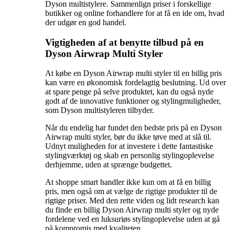
Dyson multistylere. Sammenlign priser i forskellige
butikker og online forhandlere for at få en ide om, hvad
der udgør en god handel.
Vigtigheden af at benytte tilbud på en
Dyson Airwrap Multi Styler
At købe en Dyson Airwrap multi styler til en billig pris
kan være en økonomisk fordelagtig beslutning. Ud over
at spare penge på selve produktet, kan du også nyde
godt af de innovative funktioner og stylingmuligheder,
som Dyson multistyleren tilbyder.
Når du endelig har fundet den bedste pris på en Dyson
Airwrap multi styler, bør du ikke tøve med at slå til.
Udnyt muligheden for at investere i dette fantastiske
stylingværktøj og skab en personlig stylingoplevelse
derhjemme, uden at sprænge budgettet.
At shoppe smart handler ikke kun om at få en billig
pris, men også om at vælge de rigtige produkter til de
rigtige priser. Med den rette viden og lidt research kan
du finde en billig Dyson Airwrap multi styler og nyde
fordelene ved en luksuriøs stylingoplevelse uden at gå
på kompromis med kvaliteten.