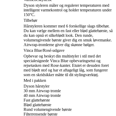
Dyson styleren måler og regulerer temperaturen med
intelligent varmekontrol og holder temperaturen under
150°C.
Tilbehør
Hårstyleren kommer med 6 forskellige slags tilbehør.
Du kan vælge mellem en fast eller blød glattebørste, så
du kan opnå et silkeblødt look. Den runde,
volumengivende børste giver dig en smuk løvemanke.
Airwrap-tromlerne giver dig skønne bølger.
Vinca Blue/Rosé-udgave
Opbevar og beskyt din multistyler i stil med det
specialesignede Vinca Blue opbevaringsetui og
rejsetasken med Rose-kanter. Etuiet er desuden foret
med blødt stof og har et aftageligt låg, som fungerer
som en skridsikker måtte til dit stylingværktøj.
Med i pakken
Dyson hårstyler
30 mm Airwrap tromle
40 mm Airwrap tromle
Fast glattebørste
Blød glattebørste
Rund volumengivende børste
Filterrensende børste