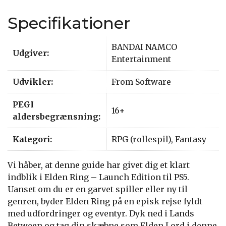
Specifikationer
BANDAI NAMCO
Udgiver:
Entertainment
Udvikler:
From Software
PEGI
16+
aldersbegrænsning:
Kategori:
RPG (rollespil), Fantasy
Vi håber, at denne guide har givet dig et klart
indblik i Elden Ring – Launch Edition til PS5.
Uanset om du er en garvet spiller eller ny til
genren, byder Elden Ring på en episk rejse fyldt
med udfordringer og eventyr. Dyk ned i Lands
Between og tag din skæbne som Elden Lord i denne