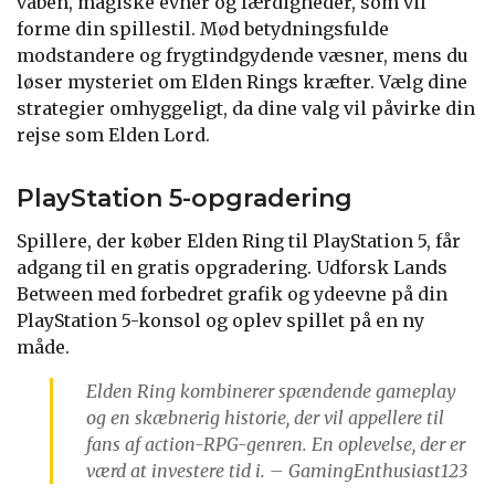
våben, magiske evner og færdigheder, som vil
forme din spillestil. Mød betydningsfulde
modstandere og frygtindgydende væsner, mens du
løser mysteriet om Elden Rings kræfter. Vælg dine
strategier omhyggeligt, da dine valg vil påvirke din
rejse som Elden Lord.
PlayStation 5-opgradering
Spillere, der køber Elden Ring til PlayStation 5, får
adgang til en gratis opgradering. Udforsk Lands
Between med forbedret grafik og ydeevne på din
PlayStation 5-konsol og oplev spillet på en ny
måde.
Elden Ring kombinerer spændende gameplay
og en skæbnerig historie, der vil appellere til
fans af action-RPG-genren. En oplevelse, der er
værd at investere tid i. – GamingEnthusiast123