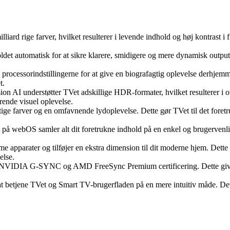
d rige farver, hvilket resulterer i levende indhold og høj kontrast i fi
et automatisk for at sikre klarere, smidigere og mere dynamisk output. 
rocessorindstillingerne for at give en biografagtig oplevelse derhjemm
t.
nderstøtter TVet adskillige HDR-formater, hvilket resulterer i over 
rende visuel oplevelse.
ige farver og en omfavnende lydoplevelse. Dette gør TVet til det foret
 webOS samler alt dit foretrukne indhold på en enkel og brugervenlig
e apparater og tilføjer en ekstra dimension til dit moderne hjem. Dette 
else.
NVIDIA G-SYNC og AMD FreeSync Premium certificering. Dette giver e
 betjene TVet og Smart TV-brugerfladen på en mere intuitiv måde. Dett