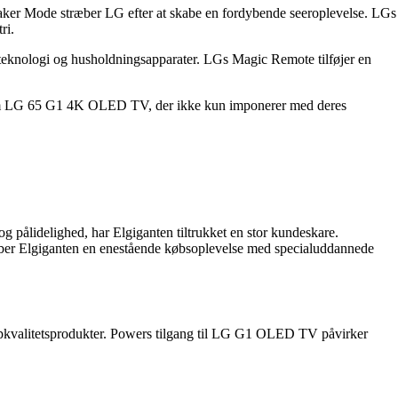
er Mode stræber LG efter at skabe en fordybende seeroplevelse. LGs
ri.
eknologi og husholdningsapparater. LGs Magic Remote tilføjer en
r som LG 65 G1 4K OLED TV, der ikke kun imponerer med deres
og pålidelighed, har Elgiganten tiltrukket en stor kundeskare.
ber Elgiganten en enestående købsoplevelse med specialuddannede
topkvalitetsprodukter. Powers tilgang til LG G1 OLED TV påvirker