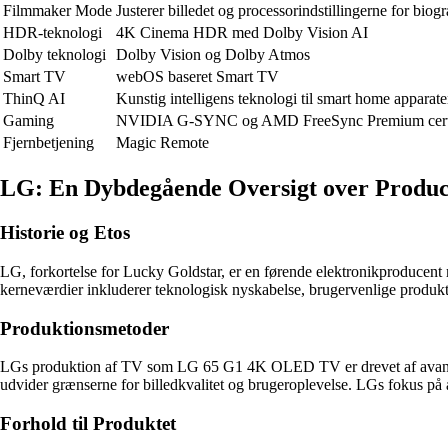
Filmmaker Mode
Justerer billedet og processorindstillingerne for biog
HDR-teknologi
4K Cinema HDR med Dolby Vision AI
Dolby teknologi
Dolby Vision og Dolby Atmos
Smart TV
webOS baseret Smart TV
ThinQ AI
Kunstig intelligens teknologi til smart home apparate
Gaming
NVIDIA G-SYNC og AMD FreeSync Premium certi
Fjernbetjening
Magic Remote
LG: En Dybdegående Oversigt over Prod
Historie og Etos
LG, forkortelse for Lucky Goldstar, er en førende elektronikproducent 
kerneværdier inkluderer teknologisk nyskabelse, brugervenlige produk
Produktionsmetoder
LGs produktion af TV som LG 65 G1 4K OLED TV er drevet af avancer
udvider grænserne for billedkvalitet og brugeroplevelse. LGs fokus på at
Forhold til Produktet