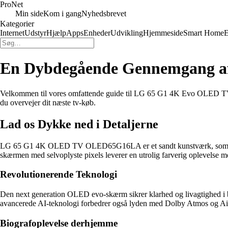
Pro
Net
Min side
Kom i gang
Nyhedsbrevet
Kategorier
Internet
Udstyr
Hjælp
Apps
Enheder
Udvikling
Hjemmeside
Smart Home
E
En Dybdegående Gennemgang a
Velkommen til vores omfattende guide til LG 65 G1 4K Evo OLED TV. Vi
du overvejer dit næste tv-køb.
Lad os Dykke ned i Detaljerne
LG 65 G1 4K OLED TV OLED65G16LA er et sandt kunstværk, som vil p
skærmen med selvoplyste pixels leverer en utrolig farverig oplevelse med 
Revolutionerende Teknologi
Den next generation OLED evo-skærm sikrer klarhed og livagtighed i b
avancerede AI-teknologi forbedrer også lyden med Dolby Atmos og Ai 
Biografoplevelse derhjemme