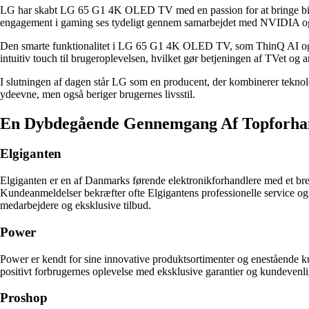
LG har skabt LG 65 G1 4K OLED TV med en passion for at bringe biog
engagement i gaming ses tydeligt gennem samarbejdet med NVIDIA og A
Den smarte funktionalitet i LG 65 G1 4K OLED TV, som ThinQ AI og in
intuitiv touch til brugeroplevelsen, hvilket gør betjeningen af TVet og
I slutningen af dagen står LG som en producent, der kombinerer tekn
ydeevne, men også beriger brugernes livsstil.
En Dybdegående Gennemgang Af Topforh
Elgiganten
Elgiganten er en af Danmarks førende elektronikforhandlere med et bredt
Kundeanmeldelser bekræfter ofte Elgigantens professionelle service 
medarbejdere og eksklusive tilbud.
Power
Power er kendt for sine innovative produktsortimenter og enestående 
positivt forbrugernes oplevelse med eksklusive garantier og kundevenlig
Proshop