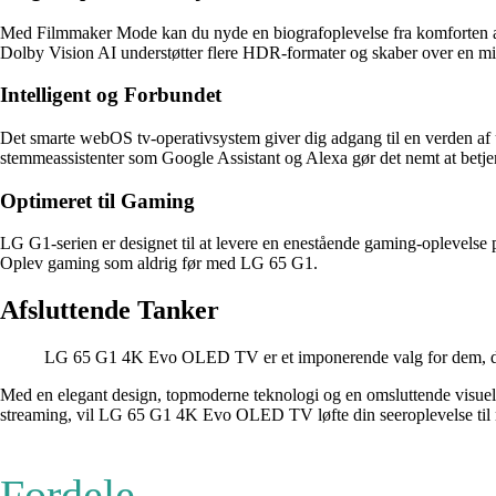
Med Filmmaker Mode kan du nyde en biografoplevelse fra komforten af 
Dolby Vision AI understøtter flere HDR-formater og skaber over en mill
Intelligent og Forbundet
Det smarte webOS tv-operativsystem giver dig adgang til en verden af 
stemmeassistenter som Google Assistant og Alexa gør det nemt at betj
Optimeret til Gaming
LG G1-serien er designet til at levere en enestående gaming-opleve
Oplev gaming som aldrig før med LG 65 G1.
Afsluttende Tanker
LG 65 G1 4K Evo OLED TV er et imponerende valg for dem, der ø
Med en elegant design, topmoderne teknologi og en omsluttende visuel 
streaming, vil LG 65 G1 4K Evo OLED TV løfte din seeroplevelse til 
Fordele