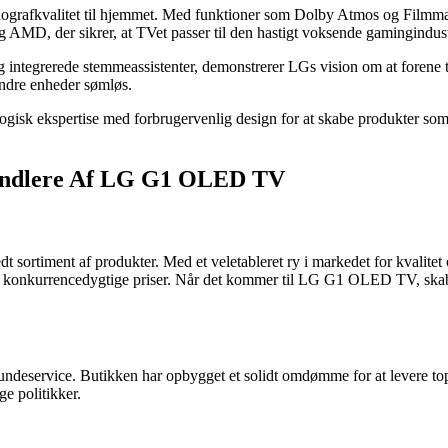
rafkvalitet til hjemmet. Med funktioner som Dolby Atmos og Filmmak
MD, der sikrer, at TVet passer til den hastigt voksende gamingindust
tegrerede stemmeassistenter, demonstrerer LGs vision om at forene t
 andre enheder sømløs.
ologisk ekspertise med forbrugervenlig design for at skabe produkte
andlere Af LG G1 OLED TV
 sortiment af produkter. Med et veletableret ry i markedet for kvalitet 
og konkurrencedygtige priser. Når det kommer til LG G1 OLED TV, ska
kundeservice. Butikken har opbygget et solidt omdømme for at levere 
e politikker.