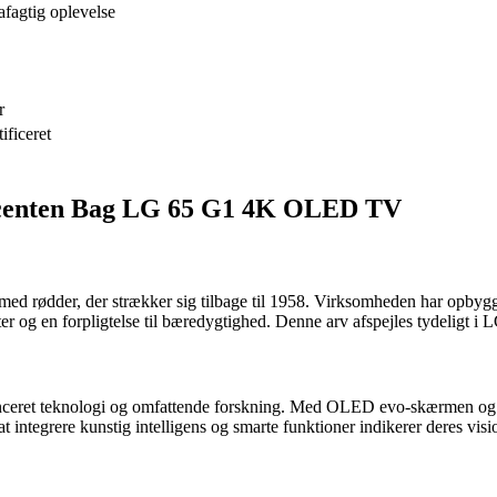
rafagtig oplevelse
r
ficeret
ucenten Bag LG 65 G1 4K OLED TV
med rødder, der strækker sig tilbage til 1958. Virksomheden har opbygg
ter og en forpligtelse til bæredygtighed. Denne arv afspejles tydelig
et teknologi og omfattende forskning. Med OLED evo-skærmen og α9 G
 integrere kunstig intelligens og smarte funktioner indikerer deres visi