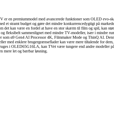
TV er en premiummodel med avancerede funktioner som OLED evo-skæ
 med et stramt budget og gøre det mindre konkurrencedygtigt på markede
lvom det kan være en fordel at have en stor skærm til film og spil, k
k og fleksibelt sammenlignet med mindre TV-modeller, især i mindre ru
som α9 Gen4 AI Processor 4K, Filmmaker Mode og ThinQ AI. Denne ko
er med enklere brugergrænseflader kan være mere tiltalende for dem, d
bruges i OLED65G16LA, kan TVet være tungere end andre modeller på mar
en mere let og bærbar løsning.