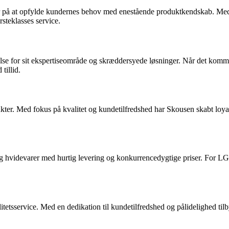
erer på at opfylde kundernes behov med enestående produktkendskab. M
steklasses service.
lse for sit ekspertiseområde og skræddersyede løsninger. Når det kom
tillid.
odukter. Med fokus på kvalitet og kundetilfredshed har Skousen skabt 
k og hvidevarer med hurtig levering og konkurrencedygtige priser. Fo
valitetsservice. Med en dedikation til kundetilfredshed og pålidelighe