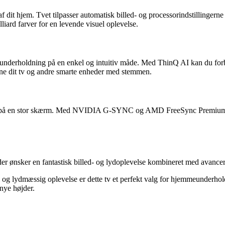
dit hjem. Tvet tilpasser automatisk billed- og processorindstillinger
iard farver for en levende visuel oplevelse.
underholdning på en enkel og intuitiv måde. Med ThinQ AI kan du forbin
ene dit tv og andre smarte enheder med stemmen.
lse på en stor skærm. Med NVIDIA G-SYNC og AMD FreeSync Premium ce
nsker en fantastisk billed- og lydoplevelse kombineret med avancere
og lydmæssig oplevelse er dette tv et perfekt valg for hjemmeunderhold
nye højder.