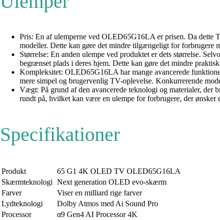
Ulemper
Pris: En af ulemperne ved OLED65G16LA er prisen. Da dette 
modeller. Dette kan gøre det mindre tilgængeligt for forbrugere
Størrelse: En anden ulempe ved produktet er dets størrelse. Se
begrænset plads i deres hjem. Dette kan gøre det mindre praktis
Kompleksitet: OLED65G16LA har mange avancerede funktioner 
mere simpel og brugervenlig TV-oplevelse. Konkurrerende modell
Vægt: På grund af den avancerede teknologi og materialer, der 
rundt på, hvilket kan være en ulempe for forbrugere, der ønsker 
Specifikationer
Produkt
65 G1 4K OLED TV OLED65G16LA
Skærmteknologi
Next generation OLED evo-skærm
Farver
Viser en milliard rige farver
Lydteknologi
Dolby Atmos med Ai Sound Pro
Processor
α9 Gen4 AI Processor 4K