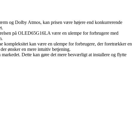
rm og Dolby Atmos, kan prisen være højere end konkurrerende
t.
an størrelsen på OLED65G16LA være en ulempe for forbrugere med
m.
mpleksitet kan være en ulempe for forbrugere, der foretrækker en
er ønsker en mere intuitiv betjening.
kedet. Dette kan gøre det mere besværligt at installere og flytte