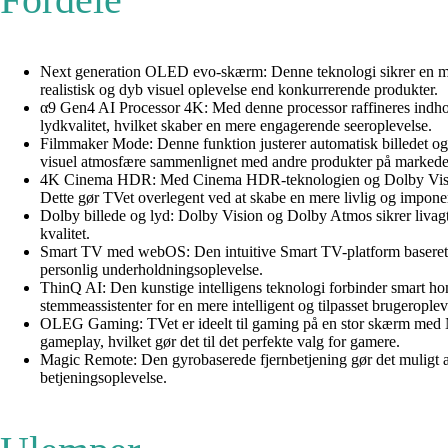
Next generation OLED evo-skærm: Denne teknologi sikrer en milliar
realistisk og dyb visuel oplevelse end konkurrerende produkter.
α9 Gen4 AI Processor 4K: Med denne processor raffineres indhold
lydkvalitet, hvilket skaber en mere engagerende seeroplevelse.
Filmmaker Mode: Denne funktion justerer automatisk billedet og p
visuel atmosfære sammenlignet med andre produkter på markede
4K Cinema HDR: Med Cinema HDR-teknologien og Dolby Vision AI u
Dette gør TVet overlegent ved at skabe en mere livlig og impone
Dolby billede og lyd: Dolby Vision og Dolby Atmos sikrer livagt
kvalitet.
Smart TV med webOS: Den intuitive Smart TV-platform baseret på
personlig underholdningsoplevelse.
ThinQ AI: Den kunstige intelligens teknologi forbinder smart hom
stemmeassistenter for en mere intelligent og tilpasset brugeroplev
OLEG Gaming: TVet er ideelt til gaming på en stor skærm med 
gameplay, hvilket gør det til det perfekte valg for gamere.
Magic Remote: Den gyrobaserede fjernbetjening gør det muligt at
betjeningsoplevelse.