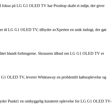
ed fokus på LG G1 OLED TV har Proshop skabt et miljø, der giver
mer til LG G1 OLED TV, tilbyder avXperten en unik indsigt, der gør
loyalitet blandt forbrugerne. Skousens tilbud om LG G1 OLED TV er
r LG G1 OLED TV, leverer Whiteaway en problemfri købsoplevelse og
d tilbyder Punkt1 en omhyggelig kurateret oplevelse for LG G1 OLED TV-