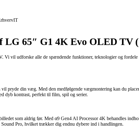
rhverv
IT
f LG 65″ G1 4K Evo OLED TV (
 vil udforske alle de spændende funktioner, teknologier og fordele ve
ryde din væg. Med den medfølgende vægmontering kan du placere tve
dyb kontrast, perfekt til film, spil og serier.
illedet som aldrig før. Med α9 Gen4 AI Processor 4K behandles indhold
Sound Pro, hvilket trækker dig endnu dybere ind i handlingen.