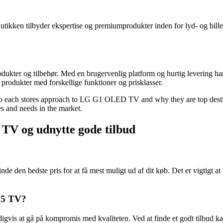
. Butikken tilbyder ekspertise og premiumprodukter inden for lyd- og 
kprodukter og tilbehør. Med en brugervenlig platform og hurtig levering
rodukter med forskellige funktioner og prisklasser.
to each stores approach to LG G1 OLED TV and why they are top destina
es and needs in the market.
 TV og udnytte gode tilbud
e den bedste pris for at få mest muligt ud af dit køb. Det er vigtigt a
 65 TV?
gvis at gå på kompromis med kvaliteten. Ved at finde et godt tilbud ka