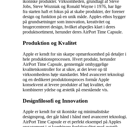
ikoniske produkter. Virksomheden, grundlagt af Steve
Jobs, Steve Wozniak og Ronald Wayne i 1976, har lige
fra starten haft et fokus på at skabe produkter, der forener
design og funktion på en unik måde. Apples ethos bygger
på grundsætninger som innovation, kreativitet og
brugercentreret design, hvilket afspejles klart i deres
produktsortiment, herunder deres AirPort Time Capsule.
Produktion og Kvalitet
Apple er kendt for sin skarpe opmærksomhed på detaljer i
hele produktionsprocessen. Hvert produkt, herunder
AirPort Time Capsule, gennemgår omhyggelige
kvalitetskontroller for at sikre, at det lever op til
virksomhedens høje standarder. Med avanceret teknologi
og en dedikeret produktionsproces formår Apple
konsekvent at levere produkter af høj kvalitet, der
kombinerer ydelse og æstetik på enestående vis.
Designfilosofi og Innovation
Apple er kendt for sit ikoniske og minimalistiske
designsprog, der går hånd i hånd med avanceret teknologi.
AirPort Time Capsule er et perfekt eksempel på Apples
engagement i at kombinere funktionalitet med æstetik.