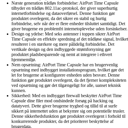
Næste generation trådløs forbindelse: AirPort Time Capsule
tilbyder en trådløs 802.11ac-protokol, der giver superhurtig
internetforbindelse og dataoverførsel. Denne funktion gør
produktet overlegent, da det sikrer en stabil og hurtig
forbindelse, selv når der er flere enheder tilsluttet samtidigt. Det
giver brugerne en problemfri internetoplevelse uden forsinkelser.
Design og ydelse: Med seks antenner i toppen sikrer AirPort
Time Capsule en effektiv spredning af det trådløse signal, hvilket
resulterer i en stærkere og mere pålidelig forbindelse. Det
vertikale design og den indbyggede strømforsyning gør
produktet pladsbesparende og nemt at integrere i ethvert
hjemmemiljø.
Nem opsætning: AirPort Time Capsule har en brugervenlig
opsætning med indbygget installationsprogram, hvilket gør det
let for brugerne at konfigurere enheden uden besvær. Denne
funktion gør produktet overlegent, da det fjerner kompleksiteten
ved opsætning og gør det tilgængeligt for alle, uanset teknisk
kunnen.
Sikkerhed: Med en indbygget firewall beskytter AirPort Time
Capsule dine filer mod ondsindede forsøg på hacking og
datatyveri. Dette giver brugerne tryghed og tillid til at surfe
sikkert på internettet uden at bekymre sig om potentielle trusler.
Denne sikkerhedsfunktion gør produktet overlegent i forhold til
konkurrerende produkter, da det prioriterer beskyttelse af
brugerdata.