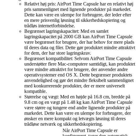
Relativt høj pris: AirPort Time Capsule har en relativt høj
pris sammenlignet med lignende produkter på markedet.
Dette kan være en ulempe for forbrugere, der leder efter
en mere prisvenlig løsning til sikkerhedskopiering og
trådløs internetforbindelse.
Begrænset lagringskapacitet: Med en samlet
lagringskapacitet på 2000 GB kan AirPort Time Capsule
være begrænset for brugere, der har behov for mere plads
til deres data og filer. Dette gør produktet mindre attraktivt
for dem, der har store lagringskrav.
Begrænset kompatibilitet: Selvom AirPort Time Capsule
understøtter flere Mac-computere samtidigt, kan produktet
være mindre attraktivt for brugere, der anvender andre
operativsystemer end OS X. Dette begrænser produktets
anvendelighed og gør det mindre fleksibelt sammenlignet
med konkurrerende produkter, der er mere universelt
kompatible.
Størrelse og vægt: Med en højde på 16.8 cm, bredde på
9.8 cm og en vægt på 1.48 kg kan AirPort Time Capsule
være større og tungere end andre lignende produkter på
markedet. Dette kan være en ulempe for forbrugere, der
ønsker en mere kompakt og letvægts løsning til deres
trådløse netværk og sikkerhedskopiering.
Når AirPort Time Capsule er
konfigureret, tager den automatisk