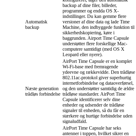
backup af dine filer, billeder,
programmer og endda OS X-
indstillinger. Du kan gemme flere
Automatisk
versioner af dine data og lade Time
backup
Machine, den indbyggede funktion til
sikkerhedskopiering, køre i
baggrunden. Airport Time Capsule
understøtter flere forskellige Mac-
computere samtidigt (med OS X
Leopard eller nyere).
AirPort Time Capsule er en komplet
Wi-Fi-base med fremragende
ydeevne og rækkevidde. Den trådløse
802.11ac-protokol giver superhurtig
internetforbindelse og dataoverførsel,
Næste generation
og den understøtter samtidig de ældre
trådløs forbindelse
trådløse standarder. AirPort Time
Capsule identificerer selv dine
enheder og udsender de trådløse
signaler til enheden, så du får en
stærkere og hurtige forbindelse uden
signaludfald.
AirPort Time Capsule har seks
antenner i toppen, hvilket sikrer en