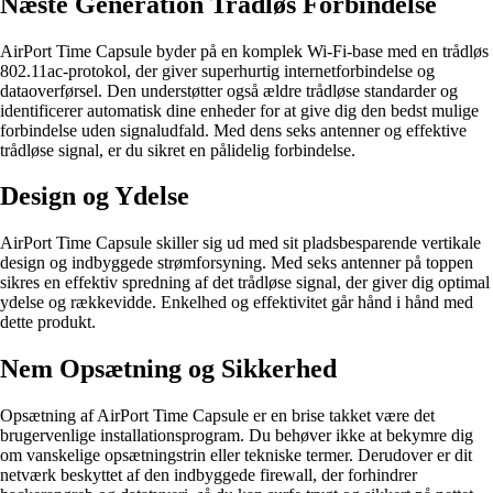
Næste Generation Trådløs Forbindelse
AirPort Time Capsule byder på en komplek Wi-Fi-base med en trådløs
802.11ac-protokol, der giver superhurtig internetforbindelse og
dataoverførsel. Den understøtter også ældre trådløse standarder og
identificerer automatisk dine enheder for at give dig den bedst mulige
forbindelse uden signaludfald. Med dens seks antenner og effektive
trådløse signal, er du sikret en pålidelig forbindelse.
Design og Ydelse
AirPort Time Capsule skiller sig ud med sit pladsbesparende vertikale
design og indbyggede strømforsyning. Med seks antenner på toppen
sikres en effektiv spredning af det trådløse signal, der giver dig optimal
ydelse og rækkevidde. Enkelhed og effektivitet går hånd i hånd med
dette produkt.
Nem Opsætning og Sikkerhed
Opsætning af AirPort Time Capsule er en brise takket være det
brugervenlige installationsprogram. Du behøver ikke at bekymre dig
om vanskelige opsætningstrin eller tekniske termer. Derudover er dit
netværk beskyttet af den indbyggede firewall, der forhindrer