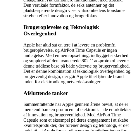
Den vertikale formfaktor, de seks antenner og det
pladsbesparende design viser virksomhedens konstante
stræben efter innovation og brugerfokus.
Brugeroplevelse og Teknologisk
Overlegenhed
Apple har altid sat en ære i at levere en problemfri
brugeroplevelse, og AirPort Time Capsule er ingen
undtagelse. Med en nem opsætning, indbygget sikkerhed
og suppleret af den avancerede 802.11ac-protokol leverer
denne trådløse base på både ydeevne og brugervenlighed.
Det er denne kombination af teknologisk overlegenhed og
brugervenlig design, der gør Apple til et førende brand
inden for elektronik og netværksløsninger.
Afsluttende tanker
Sammenfattende har Apple gennem årene bevist, at de er
mere end bare en producent af elektronik – de er arkitekter
af innovation og brugervenlighed. Med AirPort Time
Capsule som et eksempel på deres engagement i at skabe
kvalitetsprodukter, der forener design og teknologi, er det
tydeligt, at Apple fortsat vil være en frontløber inden for