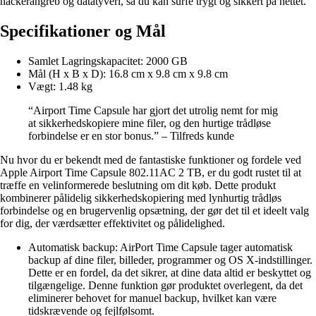
hackerangreb og datatyveri, så du kan surfe trygt og sikkert på nettet.
Specifikationer og Mål
Samlet Lagringskapacitet: 2000 GB
Mål (H x B x D): 16.8 cm x 9.8 cm x 9.8 cm
Vægt: 1.48 kg
“Airport Time Capsule har gjort det utrolig nemt for mig
at sikkerhedskopiere mine filer, og den hurtige trådløse
forbindelse er en stor bonus.” – Tilfreds kunde
Nu hvor du er bekendt med de fantastiske funktioner og fordele ved
Apple Airport Time Capsule 802.11AC 2 TB, er du godt rustet til at
træffe en velinformerede beslutning om dit køb. Dette produkt
kombinerer pålidelig sikkerhedskopiering med lynhurtig trådløs
forbindelse og en brugervenlig opsætning, der gør det til et ideelt valg
for dig, der værdsætter effektivitet og pålidelighed.
Automatisk backup: AirPort Time Capsule tager automatisk
backup af dine filer, billeder, programmer og OS X-indstillinger.
Dette er en fordel, da det sikrer, at dine data altid er beskyttet og
tilgængelige. Denne funktion gør produktet overlegent, da det
eliminerer behovet for manuel backup, hvilket kan være
tidskrævende og fejlfølsomt.