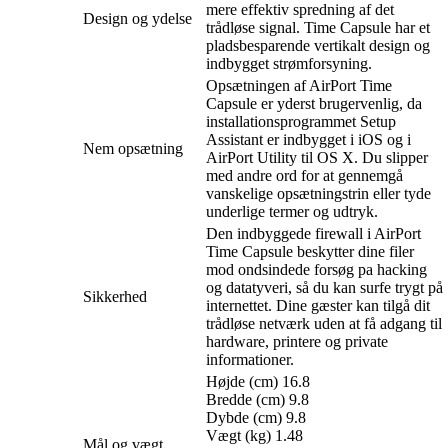
mere effektiv spredning af det
Design og ydelse
trådløse signal. Time Capsule har et
pladsbesparende vertikalt design og
indbygget strømforsyning.
Opsætningen af AirPort Time
Capsule er yderst brugervenlig, da
installationsprogrammet Setup
Assistant er indbygget i iOS og i
Nem opsætning
AirPort Utility til OS X. Du slipper
med andre ord for at gennemgå
vanskelige opsætningstrin eller tyde
underlige termer og udtryk.
Den indbyggede firewall i AirPort
Time Capsule beskytter dine filer
mod ondsindede forsøg pa hacking
og datatyveri, så du kan surfe trygt på
Sikkerhed
internettet. Dine gæster kan tilgå dit
trådløse netværk uden at få adgang til
hardware, printere og private
informationer.
Højde (cm) 16.8
Bredde (cm) 9.8
Dybde (cm) 9.8
Vægt (kg) 1.48
Mål og vægt