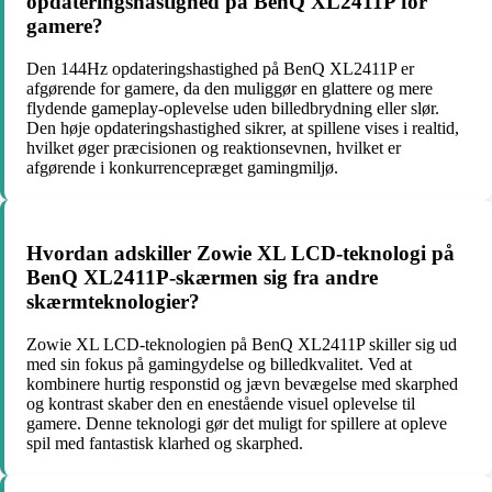
opdateringshastighed på BenQ XL2411P for
gamere?
Den 144Hz opdateringshastighed på BenQ XL2411P er
afgørende for gamere, da den muliggør en glattere og mere
flydende gameplay-oplevelse uden billedbrydning eller slør.
Den høje opdateringshastighed sikrer, at spillene vises i realtid,
hvilket øger præcisionen og reaktionsevnen, hvilket er
afgørende i konkurrencepræget gamingmiljø.
Hvordan adskiller Zowie XL LCD-teknologi på
BenQ XL2411P-skærmen sig fra andre
skærmteknologier?
Zowie XL LCD-teknologien på BenQ XL2411P skiller sig ud
med sin fokus på gamingydelse og billedkvalitet. Ved at
kombinere hurtig responstid og jævn bevægelse med skarphed
og kontrast skaber den en enestående visuel oplevelse til
gamere. Denne teknologi gør det muligt for spillere at opleve
spil med fantastisk klarhed og skarphed.