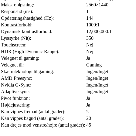
Maks. opløsning:
2560×1440
Responstid (ms):
1
Opdateringshastighed (Hz):
144
Kontrastforhold:
1000:1
Dynamisk kontrastforhold:
12,000,000:1
Lysstyrke (Nit):
350
Touchscreen:
Nej
HDR (High Dynamic Range):
Nej
Velegnet til gaming:
Ja
Velegnet til:
Gaming
Skærmteknologi til gaming:
Ingen/Inget
AMD Freesync:
Ingen/Inget
Nvidia G-Sync:
Ingen/Inget
Adaptive sync:
Ingen/Inget
Pivot-funktion:
Ja
Højdejustering:
Ja
Kan vippes fremad (antal grader):
5
Kan vippes bagud (antal grader):
20
Kan drejes mod venstre/højre (antal grader):
45