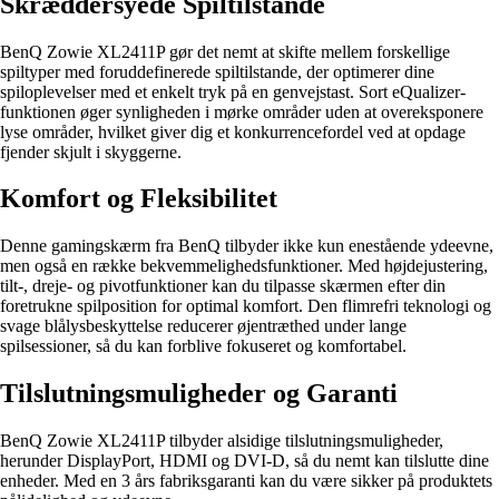
Skræddersyede Spiltilstande
BenQ Zowie XL2411P gør det nemt at skifte mellem forskellige
spiltyper med foruddefinerede spiltilstande, der optimerer dine
spiloplevelser med et enkelt tryk på en genvejstast. Sort eQualizer-
funktionen øger synligheden i mørke områder uden at overeksponere
lyse områder, hvilket giver dig et konkurrencefordel ved at opdage
fjender skjult i skyggerne.
Komfort og Fleksibilitet
Denne gamingskærm fra BenQ tilbyder ikke kun enestående ydeevne,
men også en række bekvemmelighedsfunktioner. Med højdejustering,
tilt-, dreje- og pivotfunktioner kan du tilpasse skærmen efter din
foretrukne spilposition for optimal komfort. Den flimrefri teknologi og
svage blålysbeskyttelse reducerer øjentræthed under lange
spilsessioner, så du kan forblive fokuseret og komfortabel.
Tilslutningsmuligheder og Garanti
BenQ Zowie XL2411P tilbyder alsidige tilslutningsmuligheder,
herunder DisplayPort, HDMI og DVI-D, så du nemt kan tilslutte dine
enheder. Med en 3 års fabriksgaranti kan du være sikker på produktets