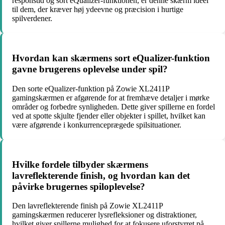
responstid og sort eQualizer-funktionen, er denne skærm ideel
til dem, der kræver høj ydeevne og præcision i hurtige
spilverdener.
Hvordan kan skærmens sort eQualizer-funktion
gavne brugerens oplevelse under spil?
Den sorte eQualizer-funktion på Zowie XL2411P
gamingskærmen er afgørende for at fremhæve detaljer i mørke
områder og forbedre synligheden. Dette giver spillerne en fordel
ved at spotte skjulte fjender eller objekter i spillet, hvilket kan
være afgørende i konkurrenceprægede spilsituationer.
Hvilke fordele tilbyder skærmens
lavreflekterende finish, og hvordan kan det
påvirke brugernes spiloplevelse?
Den lavreflekterende finish på Zowie XL2411P
gamingskærmen reducerer lysrefleksioner og distraktioner,
hvilket giver spillerne mulighed for at fokusere uforstyrret på