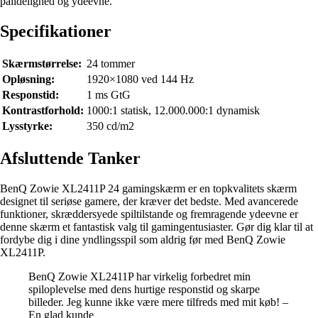
pålidelighed og ydeevne.
Specifikationer
Skærmstørrelse:
24 tommer
Opløsning:
1920×1080 ved 144 Hz
Responstid:
1 ms GtG
Kontrastforhold:
1000:1 statisk, 12.000.000:1 dynamisk
Lysstyrke:
350 cd/m2
Afsluttende Tanker
BenQ Zowie XL2411P 24 gamingskærm er en topkvalitets skærm
designet til seriøse gamere, der kræver det bedste. Med avancerede
funktioner, skræddersyede spiltilstande og fremragende ydeevne er
denne skærm et fantastisk valg til gamingentusiaster. Gør dig klar til at
fordybe dig i dine yndlingsspil som aldrig før med BenQ Zowie
XL2411P.
BenQ Zowie XL2411P har virkelig forbedret min
spiloplevelse med dens hurtige responstid og skarpe
billeder. Jeg kunne ikke være mere tilfreds med mit køb! –
En glad kunde