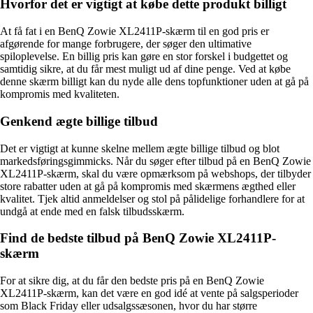
Hvorfor det er vigtigt at købe dette produkt billigt
At få fat i en BenQ Zowie XL2411P-skærm til en god pris er
afgørende for mange forbrugere, der søger den ultimative
spiloplevelse. En billig pris kan gøre en stor forskel i budgettet og
samtidig sikre, at du får mest muligt ud af dine penge. Ved at købe
denne skærm billigt kan du nyde alle dens topfunktioner uden at gå på
kompromis med kvaliteten.
Genkend ægte billige tilbud
Det er vigtigt at kunne skelne mellem ægte billige tilbud og blot
markedsføringsgimmicks. Når du søger efter tilbud på en BenQ Zowie
XL2411P-skærm, skal du være opmærksom på webshops, der tilbyder
store rabatter uden at gå på kompromis med skærmens ægthed eller
kvalitet. Tjek altid anmeldelser og stol på pålidelige forhandlere for at
undgå at ende med en falsk tilbudsskærm.
Find de bedste tilbud på BenQ Zowie XL2411P-
skærm
For at sikre dig, at du får den bedste pris på en BenQ Zowie
XL2411P-skærm, kan det være en god idé at vente på salgsperioder
som Black Friday eller udsalgssæsonen, hvor du har større