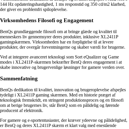
144 Hz opdateringshastighed, 1 ms responstid og 350 cd/m2 klarhed,
der giver en problemfri spiloplevelse.
Virksomhedens Filosofi og Engagement
BenQs grundlæggende filosofi om at bringe glæde og kvalitet til
menneskers liv gennemsyrer deres produkter, inklusive XL2411P
gamingskærmen. Virksomheden har en forpligtelse til at levere
produkter, der overgår forventningerne og skaber værdi for brugerne.
Ved at integrere avanceret teknologi som Sort eQualizer og Game
modes i XL2411P-skærmen bekræfter BenQ deres engagement i at
skabe innovative og brugervenlige løsninger for gamere verden over.
Sammenfatning
BenQs dedikation til kvalitet, innovation og brugeroplevelse afspejles
tydeligt i XL2411P gaming skærmen. Med en historie præget af
teknologisk fremskridt, en stringent produktionsproces og en filosofi
om at berige brugernes liv, står BenQ som en pålidelig og førende
producent af elektronik.
For gamere og e-sportentusiaster, der kræver ydeevne og pålidelighed,
er BenQ og deres XL2411P skærm et klart valg med enestående