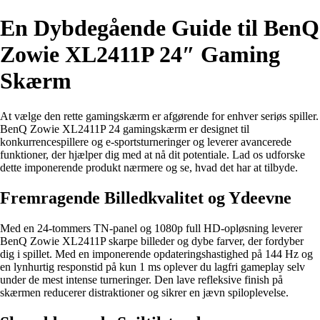
En Dybdegående Guide til BenQ
Zowie XL2411P 24″ Gaming
Skærm
At vælge den rette gamingskærm er afgørende for enhver seriøs spiller.
BenQ Zowie XL2411P 24 gamingskærm er designet til
konkurrencespillere og e-sportsturneringer og leverer avancerede
funktioner, der hjælper dig med at nå dit potentiale. Lad os udforske
dette imponerende produkt nærmere og se, hvad det har at tilbyde.
Fremragende Billedkvalitet og Ydeevne
Med en 24-tommers TN-panel og 1080p full HD-opløsning leverer
BenQ Zowie XL2411P skarpe billeder og dybe farver, der fordyber
dig i spillet. Med en imponerende opdateringshastighed på 144 Hz og
en lynhurtig responstid på kun 1 ms oplever du lagfri gameplay selv
under de mest intense turneringer. Den lave refleksive finish på
skærmen reducerer distraktioner og sikrer en jævn spiloplevelse.