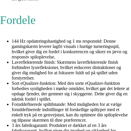
Fordele
144 Hz opdateringshastighed og 1 ms responstid: Denne
gamingskærm leverer lagfri visuals i hurtige turneringsspil,
hvilket giver dig en fordel i konkurrencen og sikrer en jævn og
responsiv spiloplevelse.
Lavreflekterende finish: Skærmens lavreflekterende finish
forhindrer lysrefleksioner, hvilket reducerer distraktioner og
giver dig mulighed for at fokusere fuldt ud på spillet uden
forstyrrelser.
Sort eQualizer-funktion: Med den sorte eQualizer-funktion
forbedres synligheden i mørke områder, hvilket gør det lettere at
opdage fjender, der gemmer sig i skyggerne. Dette giver dig en
taktisk fordel i spillet.
Foruddefinerede spiltilstande: Med muligheden for at vælge
foruddefinerede indstillinger til forskellige spiltyper med et
enkelt tryk på en genvejstast, kan du optimere din spiloplevelse
og tilpasse skærmen til dine præferencer.
3 års fabriksgaranti: Produktet er dækket af en 3 års
fabriksgaranti, hvilket giver dig tryghed og sikkerhed for