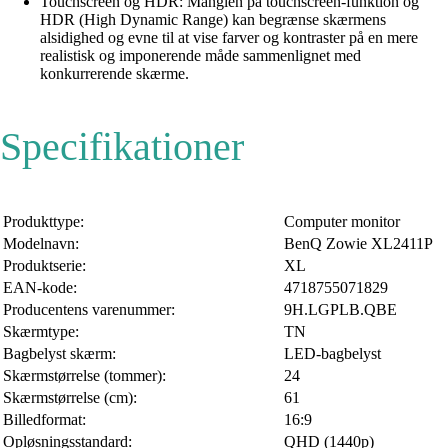
Touchscreen og HDR: Manglen på touchscreen-funktion og
HDR (High Dynamic Range) kan begrænse skærmens
alsidighed og evne til at vise farver og kontraster på en mere
realistisk og imponerende måde sammenlignet med
konkurrerende skærme.
Specifikationer
Produkttype:
Computer monitor
Modelnavn:
BenQ Zowie XL2411P
Produktserie:
XL
EAN-kode:
4718755071829
Producentens varenummer:
9H.LGPLB.QBE
Skærmtype:
TN
Bagbelyst skærm:
LED-bagbelyst
Skærmstørrelse (tommer):
24
Skærmstørrelse (cm):
61
Billedformat:
16:9
Opløsningsstandard:
QHD (1440p)