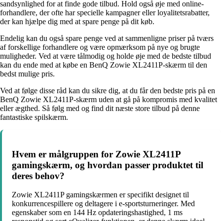
sandsynlighed for at finde gode tilbud. Hold også øje med online-
forhandlere, der ofte har specielle kampagner eller loyalitetsrabatter,
der kan hjælpe dig med at spare penge på dit køb.
Endelig kan du også spare penge ved at sammenligne priser på tværs
af forskellige forhandlere og være opmærksom på nye og brugte
muligheder. Ved at være tålmodig og holde øje med de bedste tilbud
kan du ende med at købe en BenQ Zowie XL2411P-skærm til den
bedst mulige pris.
Ved at følge disse råd kan du sikre dig, at du får den bedste pris på en
BenQ Zowie XL2411P-skærm uden at gå på kompromis med kvalitet
eller ægthed. Så følg med og find dit næste store tilbud på denne
fantastiske spilskærm.
Hvem er målgruppen for Zowie XL2411P
gamingskærm, og hvordan passer produktet til
deres behov?
Zowie XL2411P gamingskærmen er specifikt designet til
konkurrencespillere og deltagere i e-sportsturneringer. Med
egenskaber som en 144 Hz opdateringshastighed, 1 ms