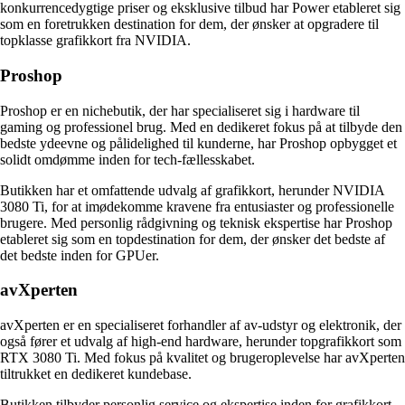
konkurrencedygtige priser og eksklusive tilbud har Power etableret sig
som en foretrukken destination for dem, der ønsker at opgradere til
topklasse grafikkort fra NVIDIA.
Proshop
Proshop er en nichebutik, der har specialiseret sig i hardware til
gaming og professionel brug. Med en dedikeret fokus på at tilbyde den
bedste ydeevne og pålidelighed til kunderne, har Proshop opbygget et
solidt omdømme inden for tech-fællesskabet.
Butikken har et omfattende udvalg af grafikkort, herunder NVIDIA
3080 Ti, for at imødekomme kravene fra entusiaster og professionelle
brugere. Med personlig rådgivning og teknisk ekspertise har Proshop
etableret sig som en topdestination for dem, der ønsker det bedste af
det bedste inden for GPUer.
avXperten
avXperten er en specialiseret forhandler af av-udstyr og elektronik, der
også fører et udvalg af high-end hardware, herunder topgrafikkort som
RTX 3080 Ti. Med fokus på kvalitet og brugeroplevelse har avXperten
tiltrukket en dedikeret kundebase.
Butikken tilbyder personlig service og ekspertise inden for grafikkort,