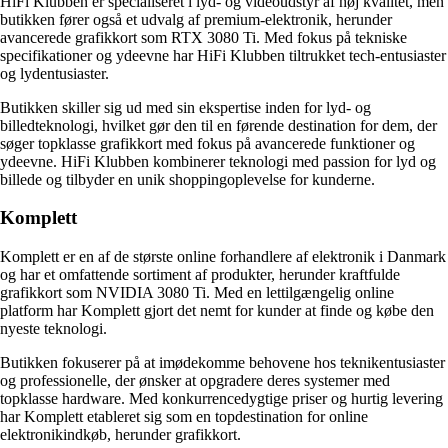
HiFi Klubben er specialiseret i lyd- og videoudstyr af høj kvalitet, men
butikken fører også et udvalg af premium-elektronik, herunder
avancerede grafikkort som RTX 3080 Ti. Med fokus på tekniske
specifikationer og ydeevne har HiFi Klubben tiltrukket tech-entusiaster
og lydentusiaster.
Butikken skiller sig ud med sin ekspertise inden for lyd- og
billedteknologi, hvilket gør den til en førende destination for dem, der
søger topklasse grafikkort med fokus på avancerede funktioner og
ydeevne. HiFi Klubben kombinerer teknologi med passion for lyd og
billede og tilbyder en unik shoppingoplevelse for kunderne.
Komplett
Komplett er en af de største online forhandlere af elektronik i Danmark
og har et omfattende sortiment af produkter, herunder kraftfulde
grafikkort som NVIDIA 3080 Ti. Med en lettilgængelig online
platform har Komplett gjort det nemt for kunder at finde og købe den
nyeste teknologi.
Butikken fokuserer på at imødekomme behovene hos teknikentusiaster
og professionelle, der ønsker at opgradere deres systemer med
topklasse hardware. Med konkurrencedygtige priser og hurtig levering
har Komplett etableret sig som en topdestination for online
elektronikindkøb, herunder grafikkort.