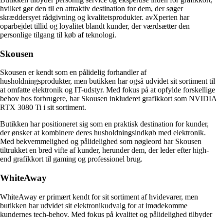
hvilket gør den til en attraktiv destination for dem, der søger
skræddersyet rådgivning og kvalitetsprodukter. avXperten har
oparbejdet tillid og loyalitet blandt kunder, der værdsætter den
personlige tilgang til køb af teknologi.
Skousen
Skousen er kendt som en pålidelig forhandler af
husholdningsprodukter, men butikken har også udvidet sit sortiment til
at omfatte elektronik og IT-udstyr. Med fokus på at opfylde forskellige
behov hos forbrugere, har Skousen inkluderet grafikkort som NVIDIA
RTX 3080 Ti i sit sortiment.
Butikken har positioneret sig som en praktisk destination for kunder,
der ønsker at kombinere deres husholdningsindkøb med elektronik.
Med bekvemmelighed og pålidelighed som nøgleord har Skousen
tiltrukket en bred vifte af kunder, herunder dem, der leder efter high-
end grafikkort til gaming og professionel brug.
WhiteAway
WhiteAway er primært kendt for sit sortiment af hvidevarer, men
butikken har udvidet sit elektronikudvalg for at imødekomme
kundernes tech-behov. Med fokus på kvalitet og pålidelighed tilbyder