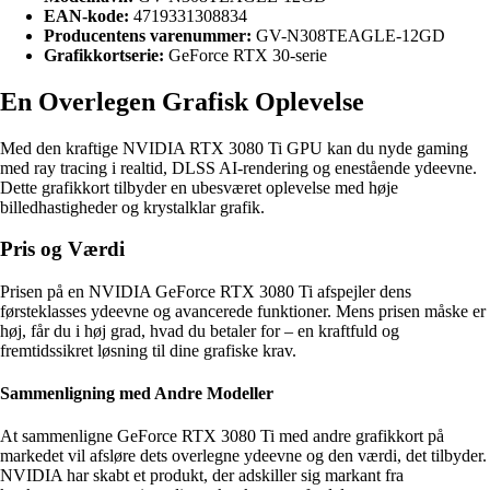
EAN-kode:
4719331308834
Producentens varenummer:
GV-N308TEAGLE-12GD
Grafikkortserie:
GeForce RTX 30-serie
En Overlegen Grafisk Oplevelse
Med den kraftige NVIDIA RTX 3080 Ti GPU kan du nyde gaming
med ray tracing i realtid, DLSS AI-rendering og enestående ydeevne.
Dette grafikkort tilbyder en ubesværet oplevelse med høje
billedhastigheder og krystalklar grafik.
Pris og Værdi
Prisen på en NVIDIA GeForce RTX 3080 Ti afspejler dens
førsteklasses ydeevne og avancerede funktioner. Mens prisen måske er
høj, får du i høj grad, hvad du betaler for – en kraftfuld og
fremtidssikret løsning til dine grafiske krav.
Sammenligning med Andre Modeller
At sammenligne GeForce RTX 3080 Ti med andre grafikkort på
markedet vil afsløre dets overlegne ydeevne og den værdi, det tilbyder.
NVIDIA har skabt et produkt, der adskiller sig markant fra