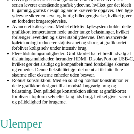
serien leverer enestående grafisk ydeevne, hvilket gør det ideelt
til gaming, grafisk design og andre krævende opgaver. Den høje
ydeevne sikrer en jævn og hurtig billedgengivelse, hvilket giver
en forbedret brugeroplevelse.
Avanceret kølesystem: Med et effektivt kølesystem holder dette
grafikkort temperaturen nede under tunge belastninger, hvilket
forlænger levetiden og sikrer stabil ydeevne. Den avancerede
køleteknologi reducerer støjniveauet og sikrer, at grafikkortet
forbliver køligt selv under intensiv brug.
Flere tilslutningsmuligheder: Grafikkortet har et bredt udvalg af
tilslutningsmuligheder, herunder HDMI, DisplayPort og USB-C,
hvilket gør det alsidigt og kompatibelt med forskellige skærme
og enheder. Denne fleksibilitet gør det nemt at tilslutte flere
skærme eller eksterne enheder uden besvær.
Robust konstruktion: Med en solid og holdbar konstruktion er
dette grafikkort designet til at modstå langvarig brug og
belastning. Den pålidelige konstruktion sikrer, at grafikkortet
forbliver i topform selv efter lang tids brug, hvilket giver værdi
og pålidelighed for brugerne.
Ulemper