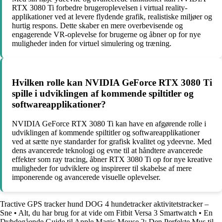
RTX 3080 Ti forbedre brugeroplevelsen i virtual reality-
applikationer ved at levere flydende grafik, realistiske miljøer og
hurtig respons. Dette skaber en mere overbevisende og
engagerende VR-oplevelse for brugerne og åbner op for nye
muligheder inden for virtuel simulering og træning.
Hvilken rolle kan NVIDIA GeForce RTX 3080 Ti
spille i udviklingen af kommende spiltitler og
softwareapplikationer?
NVIDIA GeForce RTX 3080 Ti kan have en afgørende rolle i
udviklingen af kommende spiltitler og softwareapplikationer
ved at sætte nye standarder for grafisk kvalitet og ydeevne. Med
dens avancerede teknologi og evne til at håndtere avancerede
effekter som ray tracing, åbner RTX 3080 Ti op for nye kreative
muligheder for udviklere og inspirerer til skabelse af mere
imponerende og avancerede visuelle oplevelser.
Tractive GPS tracker hund DOG 4 hundetracker aktivitetstracker –
Sne
•
Alt, du har brug for at vide om Fitbit Versa 3 Smartwatch
•
En
Dybdegående Guide til Apple Magic Mouse 2: Den Perfekte Mus til