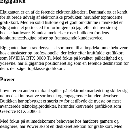
Elgiganten
Elgiganten er en af de førende elektronikkæder i Danmark og er kendt
for sit brede udvalg af elektroniske produkter, herunder topmoderne
grafikkort. Med en solid historie og et godt omdømme i markedet er
Elgiganten et go-to sted for forbrugere på jagt efter det nyeste og
bedste hardware. Kundeanmeldelser roser butikken for dens
konkurrencedygtige priser og fremragende kundeservice.
Elgiganten har skræddersyet sit sortiment til at imødekomme behovene
hos entusiaster og professionelle, der leder efter kraftfulde grafikkort
som NVIDIA RTX 3080 Ti. Med fokus på kvalitet, pålidelighed og
ydeevne, har Elgiganten positioneret sig som en førende destination for
dem, der søger topklasse grafikkort.
Power
Power er en anden markant spiller på elektronikmarkedet og skiller sig
ud med sit innovative sortiment og engagerende kundeoplevelser.
Butikken har opbygget et stærkt ry for at tilbyde de nyeste og mest
avancerede teknologiprodukter, herunder krævende grafikkort som
GeForce RTX 3080 Ti.
Med fokus på at imødekomme behovene hos hardcore gamere og
designere, har Power skabt en dedikeret sektion for grafikkort. Med