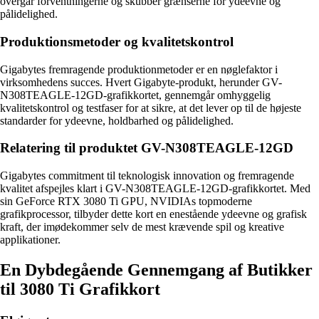
overgår forventningerne og skubber grænserne for ydeevne og
pålidelighed.
Produktionsmetoder og kvalitetskontrol
Gigabytes fremragende produktionmetoder er en nøglefaktor i
virksomhedens succes. Hvert Gigabyte-produkt, herunder GV-
N308TEAGLE-12GD-grafikkortet, gennemgår omhyggelig
kvalitetskontrol og testfaser for at sikre, at det lever op til de højeste
standarder for ydeevne, holdbarhed og pålidelighed.
Relatering til produktet GV-N308TEAGLE-12GD
Gigabytes commitment til teknologisk innovation og fremragende
kvalitet afspejles klart i GV-N308TEAGLE-12GD-grafikkortet. Med
sin GeForce RTX 3080 Ti GPU, NVIDIAs topmoderne
grafikprocessor, tilbyder dette kort en enestående ydeevne og grafisk
kraft, der imødekommer selv de mest krævende spil og kreative
applikationer.
En Dybdegående Gennemgang af Butikker
til 3080 Ti Grafikkort