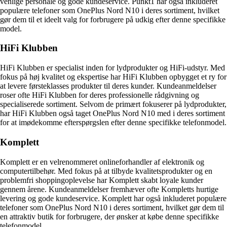
venlige personale og gode kundeservice. Punkt1 har også inkluderet
populære telefoner som OnePlus Nord N10 i deres sortiment, hvilket
gør dem til et ideelt valg for forbrugere på udkig efter denne specifikke
model.
HiFi Klubben
HiFi Klubben er specialist inden for lydprodukter og HiFi-udstyr. Med
fokus på høj kvalitet og ekspertise har HiFi Klubben opbygget et ry for
at levere førsteklasses produkter til deres kunder. Kundeanmeldelser
roser ofte HiFi Klubben for deres professionelle rådgivning og
specialiserede sortiment. Selvom de primært fokuserer på lydprodukter,
har HiFi Klubben også taget OnePlus Nord N10 med i deres sortiment
for at imødekomme efterspørgslen efter denne specifikke telefonmodel.
Komplett
Komplett er en velrenommeret onlineforhandler af elektronik og
computertilbehør. Med fokus på at tilbyde kvalitetsprodukter og en
problemfri shoppingoplevelse har Komplett skabt loyale kunder
gennem årene. Kundeanmeldelser fremhæver ofte Kompletts hurtige
levering og gode kundeservice. Komplett har også inkluderet populære
telefoner som OnePlus Nord N10 i deres sortiment, hvilket gør dem til
en attraktiv butik for forbrugere, der ønsker at købe denne specifikke
telefonmodel.