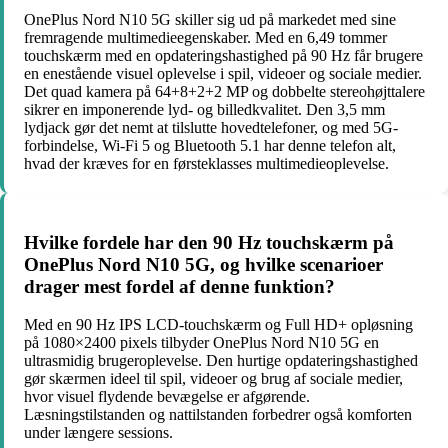
OnePlus Nord N10 5G skiller sig ud på markedet med sine
fremragende multimedieegenskaber. Med en 6,49 tommer
touchskærm med en opdateringshastighed på 90 Hz får brugere
en enestående visuel oplevelse i spil, videoer og sociale medier.
Det quad kamera på 64+8+2+2 MP og dobbelte stereohøjttalere
sikrer en imponerende lyd- og billedkvalitet. Den 3,5 mm
lydjack gør det nemt at tilslutte hovedtelefoner, og med 5G-
forbindelse, Wi-Fi 5 og Bluetooth 5.1 har denne telefon alt,
hvad der kræves for en førsteklasses multimedieoplevelse.
Hvilke fordele har den 90 Hz touchskærm på
OnePlus Nord N10 5G, og hvilke scenarioer
drager mest fordel af denne funktion?
Med en 90 Hz IPS LCD-touchskærm og Full HD+ opløsning
på 1080×2400 pixels tilbyder OnePlus Nord N10 5G en
ultrasmidig brugeroplevelse. Den hurtige opdateringshastighed
gør skærmen ideel til spil, videoer og brug af sociale medier,
hvor visuel flydende bevægelse er afgørende.
Læsningstilstanden og nattilstanden forbedrer også komforten
under længere sessions.