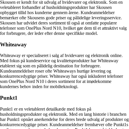
Skousen er kendt for sit udvalg af hvidevarer og elektronik. Som en
veletableret forhandler af husholdningsprodukter har Skousen
opbygget tillid hos kunderne gennem årene. Kundeanmeldelser
bemærker ofte Skousens gode priser og pålidelige leveringsservice.
Skousen har udvidet deres sortiment til også at omfatte populære
telefoner som OnePlus Nord N10, hvilket gør dem til et attraktivt valg
for forbrugere, der leder efter denne specifikke model.
Whiteaway
Whiteaway er specialiseret i salg af hvidevarer og elektronik online.
Med fokus på kundeservice og kvalitetsprodukter har Whiteaway
etableret sig som en pålidelig destination for forbrugere.
Kundeanmeldelser roser ofte Whiteaways hurtige levering og
konkurrencedygtige priser. Whiteaway har også inkluderet telefoner
som OnePlus Nord N10 i deres sortiment for at imødekomme
kundernes behov inden for mobilteknologi.
Punkt1
Punkt1 er en veletableret detailkæde med fokus på
husholdningsprodukter og elektronik. Med en lang historie i branchen
har Punkt1 opnået anerkendelse for deres brede udvalg af produkter og
konkurrencedygtige priser. Kundeanmeldelser fremhæver ofte Punkt1s