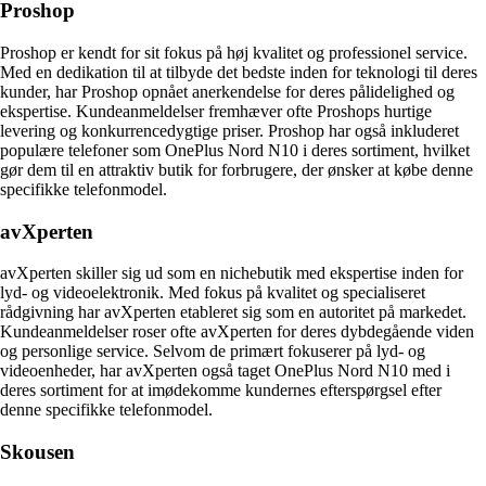
Proshop
Proshop er kendt for sit fokus på høj kvalitet og professionel service.
Med en dedikation til at tilbyde det bedste inden for teknologi til deres
kunder, har Proshop opnået anerkendelse for deres pålidelighed og
ekspertise. Kundeanmeldelser fremhæver ofte Proshops hurtige
levering og konkurrencedygtige priser. Proshop har også inkluderet
populære telefoner som OnePlus Nord N10 i deres sortiment, hvilket
gør dem til en attraktiv butik for forbrugere, der ønsker at købe denne
specifikke telefonmodel.
avXperten
avXperten skiller sig ud som en nichebutik med ekspertise inden for
lyd- og videoelektronik. Med fokus på kvalitet og specialiseret
rådgivning har avXperten etableret sig som en autoritet på markedet.
Kundeanmeldelser roser ofte avXperten for deres dybdegående viden
og personlige service. Selvom de primært fokuserer på lyd- og
videoenheder, har avXperten også taget OnePlus Nord N10 med i
deres sortiment for at imødekomme kundernes efterspørgsel efter
denne specifikke telefonmodel.
Skousen