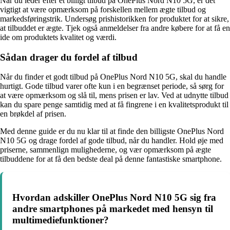
Når du leder efter et billigt tilbud på OnePlus Nord N10 5G, er det
vigtigt at være opmærksom på forskellen mellem ægte tilbud og
markedsføringstrik. Undersøg prishistorikken for produktet for at sikre,
at tilbuddet er ægte. Tjek også anmeldelser fra andre købere for at få en
ide om produktets kvalitet og værdi.
Sådan drager du fordel af tilbud
Når du finder et godt tilbud på OnePlus Nord N10 5G, skal du handle
hurtigt. Gode tilbud varer ofte kun i en begrænset periode, så sørg for
at være opmærksom og slå til, mens prisen er lav. Ved at udnytte tilbud
kan du spare penge samtidig med at få fingrene i en kvalitetsprodukt til
en brøkdel af prisen.
Med denne guide er du nu klar til at finde den billigste OnePlus Nord
N10 5G og drage fordel af gode tilbud, når du handler. Hold øje med
priserne, sammenlign mulighederne, og vær opmærksom på ægte
tilbuddene for at få den bedste deal på denne fantastiske smartphone.
Hvordan adskiller OnePlus Nord N10 5G sig fra
andre smartphones på markedet med hensyn til
multimediefunktioner?