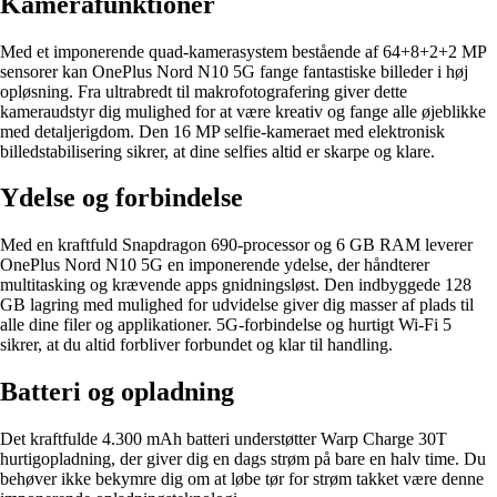
Kamerafunktioner
Med et imponerende quad-kamerasystem bestående af 64+8+2+2 MP
sensorer kan OnePlus Nord N10 5G fange fantastiske billeder i høj
opløsning. Fra ultrabredt til makrofotografering giver dette
kameraudstyr dig mulighed for at være kreativ og fange alle øjeblikke
med detaljerigdom. Den 16 MP selfie-kameraet med elektronisk
billedstabilisering sikrer, at dine selfies altid er skarpe og klare.
Ydelse og forbindelse
Med en kraftfuld Snapdragon 690-processor og 6 GB RAM leverer
OnePlus Nord N10 5G en imponerende ydelse, der håndterer
multitasking og krævende apps gnidningsløst. Den indbyggede 128
GB lagring med mulighed for udvidelse giver dig masser af plads til
alle dine filer og applikationer. 5G-forbindelse og hurtigt Wi-Fi 5
sikrer, at du altid forbliver forbundet og klar til handling.
Batteri og opladning
Det kraftfulde 4.300 mAh batteri understøtter Warp Charge 30T
hurtigopladning, der giver dig en dags strøm på bare en halv time. Du
behøver ikke bekymre dig om at løbe tør for strøm takket være denne