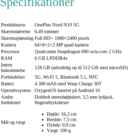
Specifikationer
Produktnavn
OnePlus Nord N10 5G
Skærmstørrelse
6,49 tommer
Skærmopløsning
Full HD+ 1080×2400 pixels
Kamera
64+8+2+2 MP quad kamera
Processor
Qualcomm Snapdragon 690 octa-core 2 GHz
RAM
6 GB LPDDR4x
Intern
128 GB (udvidelig op til 512 GB med microSD)
hukommelse
Forbindelser
5G, Wi-Fi 5, Bluetooth 5.1, NFC
Batteri
4.300 mAh med Warp Charge 30T
Operativsystem
OxygenOS baseret på Android 10
Andre
Dobbelt stereohøjttalere, 3,5 mm lydjack,
funktioner
fingeraftrykslæser
Højde: 16,3 cm
Bredde: 7,5 cm
Mål og vægt
Dybde: 0,9 cm
Vægt: 190 g