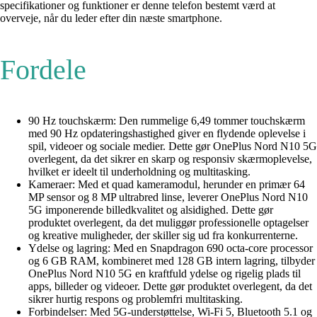
specifikationer og funktioner er denne telefon bestemt værd at
overveje, når du leder efter din næste smartphone.
Fordele
90 Hz touchskærm: Den rummelige 6,49 tommer touchskærm
med 90 Hz opdateringshastighed giver en flydende oplevelse i
spil, videoer og sociale medier. Dette gør OnePlus Nord N10 5G
overlegent, da det sikrer en skarp og responsiv skærmoplevelse,
hvilket er ideelt til underholdning og multitasking.
Kameraer: Med et quad kameramodul, herunder en primær 64
MP sensor og 8 MP ultrabred linse, leverer OnePlus Nord N10
5G imponerende billedkvalitet og alsidighed. Dette gør
produktet overlegent, da det muliggør professionelle optagelser
og kreative muligheder, der skiller sig ud fra konkurrenterne.
Ydelse og lagring: Med en Snapdragon 690 octa-core processor
og 6 GB RAM, kombineret med 128 GB intern lagring, tilbyder
OnePlus Nord N10 5G en kraftfuld ydelse og rigelig plads til
apps, billeder og videoer. Dette gør produktet overlegent, da det
sikrer hurtig respons og problemfri multitasking.
Forbindelser: Med 5G-understøttelse, Wi-Fi 5, Bluetooth 5.1 og