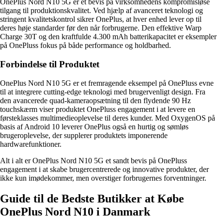
OnePlus Nord N10 5G er et bevis på virksomhedens kompromisløse
tilgang til produktionskvalitet. Ved hjælp af avanceret teknologi og
stringent kvalitetskontrol sikrer OnePlus, at hver enhed lever op til
deres høje standarder før den når forbrugerne. Den effektive Warp
Charge 30T og den kraftfulde 4.300 mAh batterikapacitet er eksempler
på OnePluss fokus på både performance og holdbarhed.
Forbindelse til Produktet
OnePlus Nord N10 5G er et fremragende eksempel på OnePluss evne
til at integrere cutting-edge teknologi med brugervenligt design. Fra
den avancerede quad-kameraopsætning til den flydende 90 Hz
touchskærm viser produktet OnePluss engagement i at levere en
førsteklasses multimedieoplevelse til deres kunder. Med OxygenOS på
basis af Android 10 leverer OnePlus også en hurtig og sømløs
brugeroplevelse, der supplerer produktets imponerende
hardwarefunktioner.
Alt i alt er OnePlus Nord N10 5G et sandt bevis på OnePluss
engagement i at skabe brugercentrerede og innovative produkter, der
ikke kun imødekommer, men overstiger forbrugernes forventninger.
Guide til de Bedste Butikker at Købe
OnePlus Nord N10 i Danmark