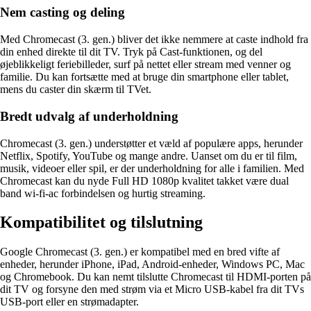
Nem casting og deling
Med Chromecast (3. gen.) bliver det ikke nemmere at caste indhold fra
din enhed direkte til dit TV. Tryk på Cast-funktionen, og del
øjeblikkeligt feriebilleder, surf på nettet eller stream med venner og
familie. Du kan fortsætte med at bruge din smartphone eller tablet,
mens du caster din skærm til TVet.
Bredt udvalg af underholdning
Chromecast (3. gen.) understøtter et væld af populære apps, herunder
Netflix, Spotify, YouTube og mange andre. Uanset om du er til film,
musik, videoer eller spil, er der underholdning for alle i familien. Med
Chromecast kan du nyde Full HD 1080p kvalitet takket være dual
band wi-fi-ac forbindelsen og hurtig streaming.
Kompatibilitet og tilslutning
Google Chromecast (3. gen.) er kompatibel med en bred vifte af
enheder, herunder iPhone, iPad, Android-enheder, Windows PC, Mac
og Chromebook. Du kan nemt tilslutte Chromecast til HDMI-porten på
dit TV og forsyne den med strøm via et Micro USB-kabel fra dit TVs
USB-port eller en strømadapter.