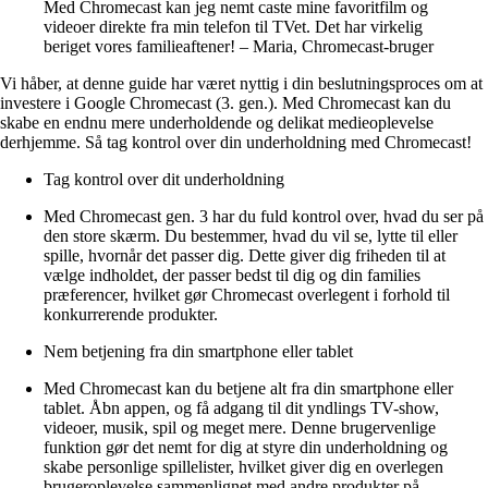
Med Chromecast kan jeg nemt caste mine favoritfilm og
videoer direkte fra min telefon til TVet. Det har virkelig
beriget vores familieaftener! – Maria, Chromecast-bruger
Vi håber, at denne guide har været nyttig i din beslutningsproces om at
investere i Google Chromecast (3. gen.). Med Chromecast kan du
skabe en endnu mere underholdende og delikat medieoplevelse
derhjemme. Så tag kontrol over din underholdning med Chromecast!
Tag kontrol over dit underholdning
Med Chromecast gen. 3 har du fuld kontrol over, hvad du ser på
den store skærm. Du bestemmer, hvad du vil se, lytte til eller
spille, hvornår det passer dig. Dette giver dig friheden til at
vælge indholdet, der passer bedst til dig og din families
præferencer, hvilket gør Chromecast overlegent i forhold til
konkurrerende produkter.
Nem betjening fra din smartphone eller tablet
Med Chromecast kan du betjene alt fra din smartphone eller
tablet. Åbn appen, og få adgang til dit yndlings TV-show,
videoer, musik, spil og meget mere. Denne brugervenlige
funktion gør det nemt for dig at styre din underholdning og
skabe personlige spillelister, hvilket giver dig en overlegen
brugeroplevelse sammenlignet med andre produkter på