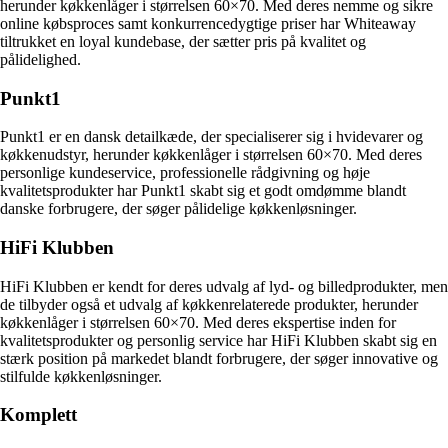
herunder køkkenlåger i størrelsen 60×70. Med deres nemme og sikre
online købsproces samt konkurrencedygtige priser har Whiteaway
tiltrukket en loyal kundebase, der sætter pris på kvalitet og
pålidelighed.
Punkt1
Punkt1 er en dansk detailkæde, der specialiserer sig i hvidevarer og
køkkenudstyr, herunder køkkenlåger i størrelsen 60×70. Med deres
personlige kundeservice, professionelle rådgivning og høje
kvalitetsprodukter har Punkt1 skabt sig et godt omdømme blandt
danske forbrugere, der søger pålidelige køkkenløsninger.
HiFi Klubben
HiFi Klubben er kendt for deres udvalg af lyd- og billedprodukter, men
de tilbyder også et udvalg af køkkenrelaterede produkter, herunder
køkkenlåger i størrelsen 60×70. Med deres ekspertise inden for
kvalitetsprodukter og personlig service har HiFi Klubben skabt sig en
stærk position på markedet blandt forbrugere, der søger innovative og
stilfulde køkkenløsninger.
Komplett