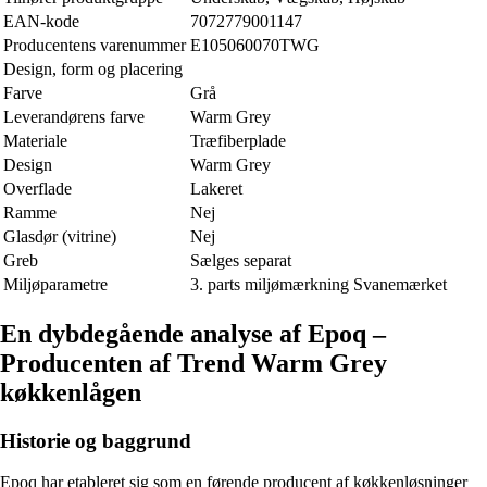
EAN-kode
7072779001147
Producentens varenummer
E105060070TWG
Design, form og placering
Farve
Grå
Leverandørens farve
Warm Grey
Materiale
Træfiberplade
Design
Warm Grey
Overflade
Lakeret
Ramme
Nej
Glasdør (vitrine)
Nej
Greb
Sælges separat
Miljøparametre
3. parts miljømærkning Svanemærket
En dybdegående analyse af Epoq –
Producenten af Trend Warm Grey
køkkenlågen
Historie og baggrund
Epoq har etableret sig som en førende producent af køkkenløsninger