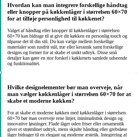
Hvordan kan man integrere forskellige håndtag
eller knopper på køkkenlåger i størrelsen 60×70
for at tilføje personlighed til køkkenet?
Valget af håndtag eller knopper til køkkenlåger i størrelsen
60×70 kan bidrage til at give dit køkken en personlig touch og
tilpasse det til din stil. Du kan vælge mellem forskellige
materialer som rustfrit stål, træ eller keramik samt forskellige
designs og former for at skabe et unikt udtryk. Disse små
detaljer kan gøre en stor forskel i køkkenets samlede udseende
og funktionalitet.
Hvilke designelementer bør man overveje, når
man vælger køkkenlåger i størrelsen 60×70 for at
skabe et moderne køkken?
For at skabe et moderne køkken med køkkenlåger i størrelsen
60×70 bør man overveje rene linjer, minimalistisk design og
innovative løsninger. Flade låger uden friser eller ornamentik
giver et strømlinet udtryk, mens skjulte håndtag eller grebsløse
låger bidrager til en elegant og moderne æstetik. Integrering af