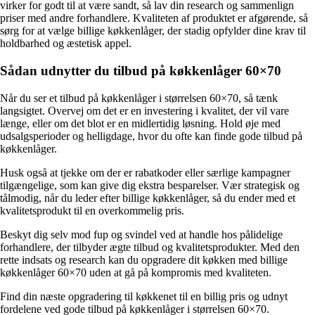
virker for godt til at være sandt, så lav din research og sammenlign
priser med andre forhandlere. Kvaliteten af produktet er afgørende, så
sørg for at vælge billige køkkenlåger, der stadig opfylder dine krav til
holdbarhed og æstetisk appel.
Sådan udnytter du tilbud på køkkenlåger 60×70
Når du ser et tilbud på køkkenlåger i størrelsen 60×70, så tænk
langsigtet. Overvej om det er en investering i kvalitet, der vil vare
længe, eller om det blot er en midlertidig løsning. Hold øje med
udsalgsperioder og helligdage, hvor du ofte kan finde gode tilbud på
køkkenlåger.
Husk også at tjekke om der er rabatkoder eller særlige kampagner
tilgængelige, som kan give dig ekstra besparelser. Vær strategisk og
tålmodig, når du leder efter billige køkkenlåger, så du ender med et
kvalitetsprodukt til en overkommelig pris.
Beskyt dig selv mod fup og svindel ved at handle hos pålidelige
forhandlere, der tilbyder ægte tilbud og kvalitetsprodukter. Med den
rette indsats og research kan du opgradere dit køkken med billige
køkkenlåger 60×70 uden at gå på kompromis med kvaliteten.
Find din næste opgradering til køkkenet til en billig pris og udnyt
fordelene ved gode tilbud på køkkenlåger i størrelsen 60×70.