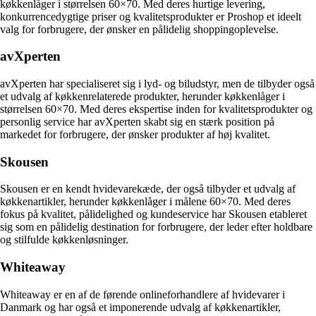
køkkenlåger i størrelsen 60×70. Med deres hurtige levering,
konkurrencedygtige priser og kvalitetsprodukter er Proshop et ideelt
valg for forbrugere, der ønsker en pålidelig shoppingoplevelse.
avXperten
avXperten har specialiseret sig i lyd- og biludstyr, men de tilbyder også
et udvalg af køkkenrelaterede produkter, herunder køkkenlåger i
størrelsen 60×70. Med deres ekspertise inden for kvalitetsprodukter og
personlig service har avXperten skabt sig en stærk position på
markedet for forbrugere, der ønsker produkter af høj kvalitet.
Skousen
Skousen er en kendt hvidevarekæde, der også tilbyder et udvalg af
køkkenartikler, herunder køkkenlåger i målene 60×70. Med deres
fokus på kvalitet, pålidelighed og kundeservice har Skousen etableret
sig som en pålidelig destination for forbrugere, der leder efter holdbare
og stilfulde køkkenløsninger.
Whiteaway
Whiteaway er en af de førende onlineforhandlere af hvidevarer i
Danmark og har også et imponerende udvalg af køkkenartikler,