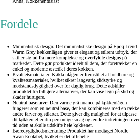
Anna, Køkkenentusiast
Fordele
Minimalistisk design: Det minimalistiske design på Epoq Trend
Warm Grey køkkenlågen giver et elegant og stilrent udtryk, der
skiller sig ud fra mere komplekse og overfyldte designs på
markedet. Dette gør produktet ideelt til dem, der foretrækker en
enkel og moderne æstetik i deres køkken.
Kvalitetsmaterialer: Køkkenlågen er fremstillet af holdbare og
kvalitetsmaterialer, hvilket sikrer langvarig slidstyrke og
modstandsdygtighed over for daglig brug. Dette adskiller
produktet fra billigere alternativer, der kan vise tegn på slid og
skader hurtigere.
Neutral basefarve: Den varme grå nuance på køkkenlågen
fungerer som en neutral base, der kan kombineres med en række
andre farver og stilarter. Dette giver dig mulighed for at tilpasse
dit køkken efter din personlige smag og ændre indretningen over
tid uden at skulle udskifte hele køkkenet.
Bæredygtighedsmærkning: Produktet har modtaget Nordic
Swan Ecolabel, hvilket er det officielle