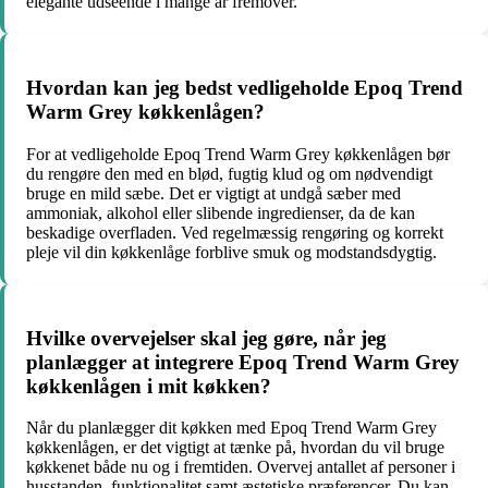
elegante udseende i mange år fremover.
Hvordan kan jeg bedst vedligeholde Epoq Trend
Warm Grey køkkenlågen?
For at vedligeholde Epoq Trend Warm Grey køkkenlågen bør
du rengøre den med en blød, fugtig klud og om nødvendigt
bruge en mild sæbe. Det er vigtigt at undgå sæber med
ammoniak, alkohol eller slibende ingredienser, da de kan
beskadige overfladen. Ved regelmæssig rengøring og korrekt
pleje vil din køkkenlåge forblive smuk og modstandsdygtig.
Hvilke overvejelser skal jeg gøre, når jeg
planlægger at integrere Epoq Trend Warm Grey
køkkenlågen i mit køkken?
Når du planlægger dit køkken med Epoq Trend Warm Grey
køkkenlågen, er det vigtigt at tænke på, hvordan du vil bruge
køkkenet både nu og i fremtiden. Overvej antallet af personer i
husstanden, funktionalitet samt æstetiske præferencer. Du kan