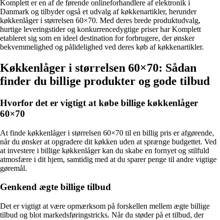
Komplett er en af de førende onlineforhandlere af elektronik i
Danmark og tilbyder også et udvalg af køkkenartikler, herunder
køkkenlåger i størrelsen 60×70. Med deres brede produktudvalg,
hurtige leveringstider og konkurrencedygtige priser har Komplett
etableret sig som en ideel destination for forbrugere, der ønsker
bekvemmelighed og pålidelighed ved deres køb af køkkenartikler.
Køkkenlåger i størrelsen 60×70: Sådan
finder du billige produkter og gode tilbud
Hvorfor det er vigtigt at købe billige køkkenlåger
60×70
At finde køkkenlåger i størrelsen 60×70 til en billig pris er afgørende,
når du ønsker at opgradere dit køkken uden at sprænge budgettet. Ved
at investere i billige køkkenlåger kan du skabe en fornyet og stilfuld
atmosfære i dit hjem, samtidig med at du sparer penge til andre vigtige
gøremål.
Genkend ægte billige tilbud
Det er vigtigt at være opmærksom på forskellen mellem ægte billige
tilbud og blot markedsføringstricks. Når du støder på et tilbud, der