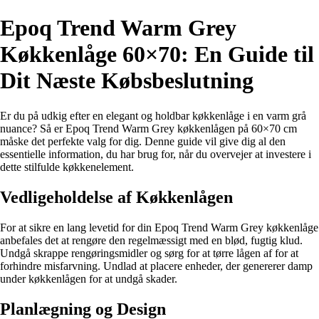
Epoq Trend Warm Grey
Køkkenlåge 60×70: En Guide til
Dit Næste Købsbeslutning
Er du på udkig efter en elegant og holdbar køkkenlåge i en varm grå
nuance? Så er Epoq Trend Warm Grey køkkenlågen på 60×70 cm
måske det perfekte valg for dig. Denne guide vil give dig al den
essentielle information, du har brug for, når du overvejer at investere i
dette stilfulde køkkenelement.
Vedligeholdelse af Køkkenlågen
For at sikre en lang levetid for din Epoq Trend Warm Grey køkkenlåge
anbefales det at rengøre den regelmæssigt med en blød, fugtig klud.
Undgå skrappe rengøringsmidler og sørg for at tørre lågen af for at
forhindre misfarvning. Undlad at placere enheder, der genererer damp
under køkkenlågen for at undgå skader.
Planlægning og Design