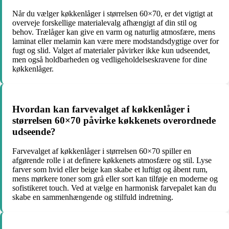
Når du vælger køkkenlåger i størrelsen 60×70, er det vigtigt at
overveje forskellige materialevalg afhængigt af din stil og
behov. Trælåger kan give en varm og naturlig atmosfære, mens
laminat eller melamin kan være mere modstandsdygtige over for
fugt og slid. Valget af materialer påvirker ikke kun udseendet,
men også holdbarheden og vedligeholdelseskravene for dine
køkkenlåger.
Hvordan kan farvevalget af køkkenlåger i
størrelsen 60×70 påvirke køkkenets overordnede
udseende?
Farvevalget af køkkenlåger i størrelsen 60×70 spiller en
afgørende rolle i at definere køkkenets atmosfære og stil. Lyse
farver som hvid eller beige kan skabe et luftigt og åbent rum,
mens mørkere toner som grå eller sort kan tilføje en moderne og
sofistikeret touch. Ved at vælge en harmonisk farvepalet kan du
skabe en sammenhængende og stilfuld indretning.