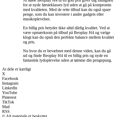
At købe Beoplay H4 til en god pris giver dig mulighed
for at nyde førsteklasses lyd uden at gå på kompromis
med kvaliteten. Med de rette tilbud kan du også spare
penge, som du kan investere i andre gadgets eller
musikoplevelser.
En billig pris betyder ikke altid dårlig kvalitet. Ved at
være opmærksom på tilbud på Beoplay H4 og vælge
klogt kan du opnå den perfekte balance mellem kvalitet
og pris.
Nu hvor du er bevæbnet med denne viden, kan du gå
ud og finde Beoplay H4 til en billig pris og nyde en
fantastisk lydoplevelse uden at tømme din pengepung.
At dele er kærligt
X
Facebook
Instagram
LinkedIn
YouTube
Pinterest
TikTok
Mail
RSS
© Alt materiale er beskyttet.