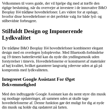
Velkommen til vores guide, der vil hjælpe dig med at træffe den
rigtige beslutning, når du overvejer at investere i de innovative B&O
Beoplay H4 trådløse hovedtelefoner. Læs videre for at opdage,
hvorfor disse hovedtelefoner er det perfekte valg for både lyd- og
stilbevidste forbrugere.
Stilfuldt Design og Imponerende
Lydkvalitet
De trådløse B&O Beoplay H4 hovedtelefoner kombinerer elegant
design med en overlegen lydoplevelse. Med Bluetooth-forbindelse
og 19 timers batterilevetid kan du nyde din yndlingsmusik uden
forstyrrelser i timevis. Hovedtelefonerne er konstrueret af materialer
af høj kvalitet, hvilket garanterer langvarig ydeevne uden at gå på
kompromis med lydkvaliteten.
Integreret Google Assistant For Øget
Bekvemmelighed
Med den indbyggede Google Assistant kan du nemt styre din musik
og modtage opdateringer, alt sammen uden at skulle tage
hovedtelefonerne af. Denne funktion gør det muligt for dig at nyde
din musik og holde dig opdateret på farten.