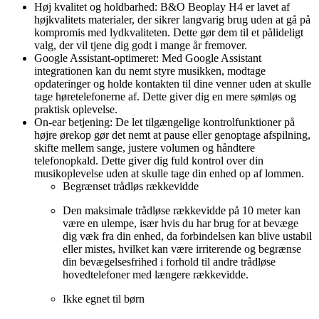
Høj kvalitet og holdbarhed: B&O Beoplay H4 er lavet af
højkvalitets materialer, der sikrer langvarig brug uden at gå på
kompromis med lydkvaliteten. Dette gør dem til et pålideligt
valg, der vil tjene dig godt i mange år fremover.
Google Assistant-optimeret: Med Google Assistant
integrationen kan du nemt styre musikken, modtage
opdateringer og holde kontakten til dine venner uden at skulle
tage høretelefonerne af. Dette giver dig en mere sømløs og
praktisk oplevelse.
On-ear betjening: De let tilgængelige kontrolfunktioner på
højre ørekop gør det nemt at pause eller genoptage afspilning,
skifte mellem sange, justere volumen og håndtere
telefonopkald. Dette giver dig fuld kontrol over din
musikoplevelse uden at skulle tage din enhed op af lommen.
Begrænset trådløs rækkevidde
Den maksimale trådløse rækkevidde på 10 meter kan
være en ulempe, især hvis du har brug for at bevæge
dig væk fra din enhed, da forbindelsen kan blive ustabil
eller mistes, hvilket kan være irriterende og begrænse
din bevægelsesfrihed i forhold til andre trådløse
hovedtelefoner med længere rækkevidde.
Ikke egnet til børn