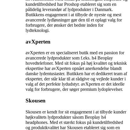
kundetilfredshed har Proshop etableret sig som en
pålidelig leverandør af lydprodukter i Danmark.
Butikkens engagement i at tilbyde de nyeste og mest
avancerede lydløsninger gør den til et oplagt valg for
forbrugere, der ønsker det bedste inden for
lydteknologi.
avXperten
avXperten er en specialiseret butik med en passion for
avancerede lydprodukter som f.eks. h4 Beoplay
hovedtelefoner. Med sit fokus på høj kvalitet og teknisk
ekspertise har avXperten opnået anerkendelse blandt
danske lydentusiaster. Butikken har et dedikeret team af
eksperter, der står klar til at rådgive og vejlede kunder i
valg af det perfekte lydudstyr. avXperten er det ideelle
valg for forbrugere, der søger premium lydoplevelser.
Skousen
Skousen er kendt for sit engagement i at tilbyde kunder
højkvalitets lydprodukter såsom Beoplay h4
headphones. Med et stærkt fokus på kundetilfredshed
og produktkvalitet har Skousen etableret sig som en