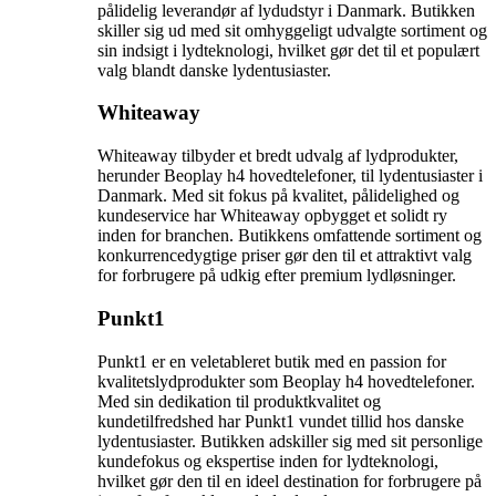
pålidelig leverandør af lydudstyr i Danmark. Butikken
skiller sig ud med sit omhyggeligt udvalgte sortiment og
sin indsigt i lydteknologi, hvilket gør det til et populært
valg blandt danske lydentusiaster.
Whiteaway
Whiteaway tilbyder et bredt udvalg af lydprodukter,
herunder Beoplay h4 hovedtelefoner, til lydentusiaster i
Danmark. Med sit fokus på kvalitet, pålidelighed og
kundeservice har Whiteaway opbygget et solidt ry
inden for branchen. Butikkens omfattende sortiment og
konkurrencedygtige priser gør den til et attraktivt valg
for forbrugere på udkig efter premium lydløsninger.
Punkt1
Punkt1 er en veletableret butik med en passion for
kvalitetslydprodukter som Beoplay h4 hovedtelefoner.
Med sin dedikation til produktkvalitet og
kundetilfredshed har Punkt1 vundet tillid hos danske
lydentusiaster. Butikken adskiller sig med sit personlige
kundefokus og ekspertise inden for lydteknologi,
hvilket gør den til en ideel destination for forbrugere på