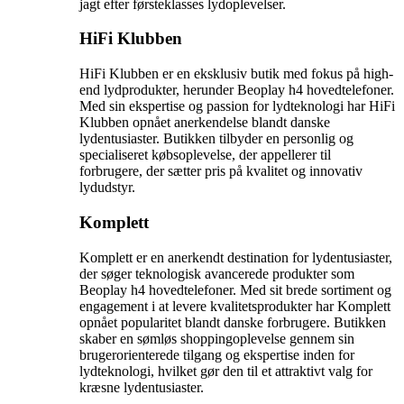
jagt efter førsteklasses lydoplevelser.
HiFi Klubben
HiFi Klubben er en eksklusiv butik med fokus på high-
end lydprodukter, herunder Beoplay h4 hovedtelefoner.
Med sin ekspertise og passion for lydteknologi har HiFi
Klubben opnået anerkendelse blandt danske
lydentusiaster. Butikken tilbyder en personlig og
specialiseret købsoplevelse, der appellerer til
forbrugere, der sætter pris på kvalitet og innovativ
lydudstyr.
Komplett
Komplett er en anerkendt destination for lydentusiaster,
der søger teknologisk avancerede produkter som
Beoplay h4 hovedtelefoner. Med sit brede sortiment og
engagement i at levere kvalitetsprodukter har Komplett
opnået popularitet blandt danske forbrugere. Butikken
skaber en sømløs shoppingoplevelse gennem sin
brugerorienterede tilgang og ekspertise inden for
lydteknologi, hvilket gør den til et attraktivt valg for
kræsne lydentusiaster.