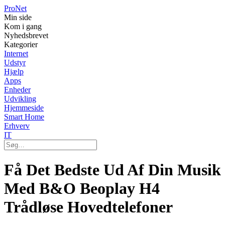
Pro
Net
Min side
Kom i gang
Nyhedsbrevet
Kategorier
Internet
Udstyr
Hjælp
Apps
Enheder
Udvikling
Hjemmeside
Smart Home
Erhverv
IT
Få Det Bedste Ud Af Din Musik
Med B&O Beoplay H4
Trådløse Hovedtelefoner