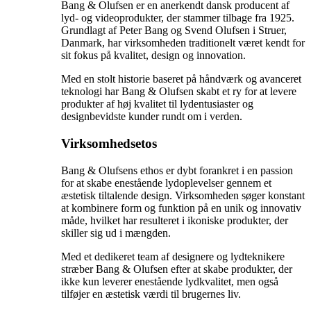
Bang & Olufsen er en anerkendt dansk producent af
lyd- og videoprodukter, der stammer tilbage fra 1925.
Grundlagt af Peter Bang og Svend Olufsen i Struer,
Danmark, har virksomheden traditionelt været kendt for
sit fokus på kvalitet, design og innovation.
Med en stolt historie baseret på håndværk og avanceret
teknologi har Bang & Olufsen skabt et ry for at levere
produkter af høj kvalitet til lydentusiaster og
designbevidste kunder rundt om i verden.
Virksomhedsetos
Bang & Olufsens ethos er dybt forankret i en passion
for at skabe enestående lydoplevelser gennem et
æstetisk tiltalende design. Virksomheden søger konstant
at kombinere form og funktion på en unik og innovativ
måde, hvilket har resulteret i ikoniske produkter, der
skiller sig ud i mængden.
Med et dedikeret team af designere og lydteknikere
stræber Bang & Olufsen efter at skabe produkter, der
ikke kun leverer enestående lydkvalitet, men også
tilføjer en æstetisk værdi til brugernes liv.