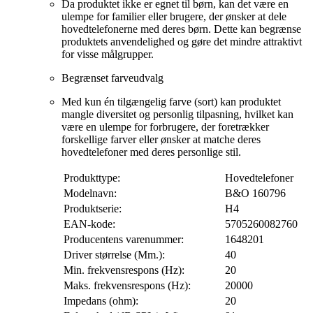
Da produktet ikke er egnet til børn, kan det være en
ulempe for familier eller brugere, der ønsker at dele
hovedtelefonerne med deres børn. Dette kan begrænse
produktets anvendelighed og gøre det mindre attraktivt
for visse målgrupper.
Begrænset farveudvalg
Med kun én tilgængelig farve (sort) kan produktet
mangle diversitet og personlig tilpasning, hvilket kan
være en ulempe for forbrugere, der foretrækker
forskellige farver eller ønsker at matche deres
hovedtelefoner med deres personlige stil.
Produkttype:
Hovedtelefoner
Modelnavn:
B&O 160796
Produktserie:
H4
EAN-kode:
5705260082760
Producentens varenummer:
1648201
Driver størrelse (Mm.):
40
Min. frekvensrespons (Hz):
20
Maks. frekvensrespons (Hz):
20000
Impedans (ohm):
20