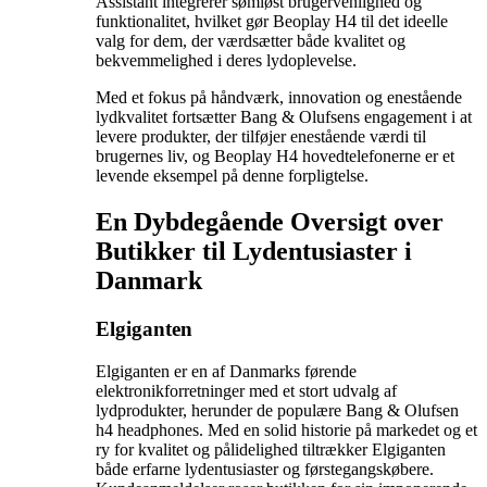
Assistant integrerer sømløst brugervenlighed og
funktionalitet, hvilket gør Beoplay H4 til det ideelle
valg for dem, der værdsætter både kvalitet og
bekvemmelighed i deres lydoplevelse.
Med et fokus på håndværk, innovation og enestående
lydkvalitet fortsætter Bang & Olufsens engagement i at
levere produkter, der tilføjer enestående værdi til
brugernes liv, og Beoplay H4 hovedtelefonerne er et
levende eksempel på denne forpligtelse.
En Dybdegående Oversigt over
Butikker til Lydentusiaster i
Danmark
Elgiganten
Elgiganten er en af Danmarks førende
elektronikforretninger med et stort udvalg af
lydprodukter, herunder de populære Bang & Olufsen
h4 headphones. Med en solid historie på markedet og et
ry for kvalitet og pålidelighed tiltrækker Elgiganten
både erfarne lydentusiaster og førstegangskøbere.