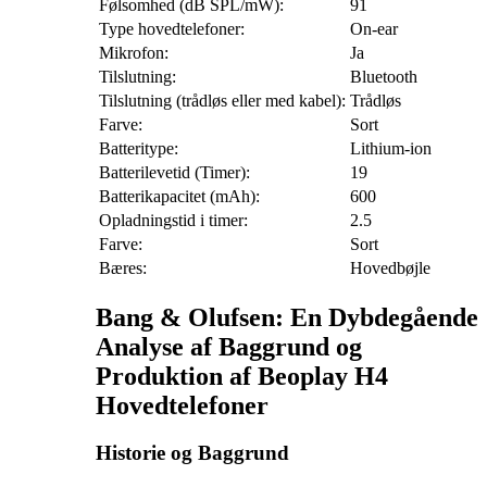
Følsomhed (dB SPL/mW):
91
Type hovedtelefoner:
On-ear
Mikrofon:
Ja
Tilslutning:
Bluetooth
Tilslutning (trådløs eller med kabel):
Trådløs
Farve:
Sort
Batteritype:
Lithium-ion
Batterilevetid (Timer):
19
Batterikapacitet (mAh):
600
Opladningstid i timer:
2.5
Farve:
Sort
Bæres:
Hovedbøjle
Bang & Olufsen: En Dybdegående
Analyse af Baggrund og
Produktion af Beoplay H4
Hovedtelefoner
Historie og Baggrund