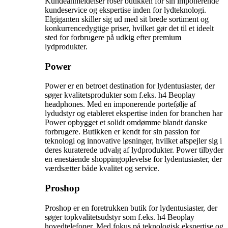
Kundeanmeldelser roser butikken for sin imponerende
kundeservice og ekspertise inden for lydteknologi.
Elgiganten skiller sig ud med sit brede sortiment og
konkurrencedygtige priser, hvilket gør det til et ideelt
sted for forbrugere på udkig efter premium
lydprodukter.
Power
Power er en betroet destination for lydentusiaster, der
søger kvalitetsprodukter som f.eks. h4 Beoplay
headphones. Med en imponerende portefølje af
lydudstyr og etableret ekspertise inden for branchen har
Power opbygget et solidt omdømme blandt danske
forbrugere. Butikken er kendt for sin passion for
teknologi og innovative løsninger, hvilket afspejler sig i
deres kuraterede udvalg af lydprodukter. Power tilbyder
en enestående shoppingoplevelse for lydentusiaster, der
værdsætter både kvalitet og service.
Proshop
Proshop er en foretrukken butik for lydentusiaster, der
søger topkvalitetsudstyr som f.eks. h4 Beoplay
hovedtelefoner. Med fokus på teknologisk ekspertise og