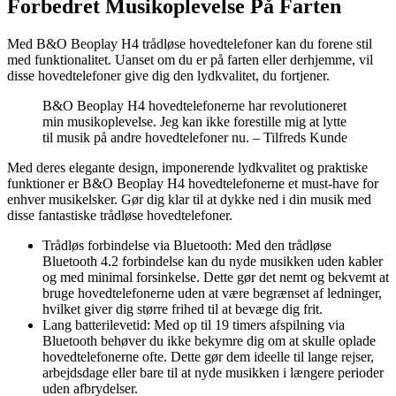
Forbedret Musikoplevelse På Farten
Med B&O Beoplay H4 trådløse hovedtelefoner kan du forene stil
med funktionalitet. Uanset om du er på farten eller derhjemme, vil
disse hovedtelefoner give dig den lydkvalitet, du fortjener.
B&O Beoplay H4 hovedtelefonerne har revolutioneret
min musikoplevelse. Jeg kan ikke forestille mig at lytte
til musik på andre hovedtelefoner nu. – Tilfreds Kunde
Med deres elegante design, imponerende lydkvalitet og praktiske
funktioner er B&O Beoplay H4 hovedtelefonerne et must-have for
enhver musikelsker. Gør dig klar til at dykke ned i din musik med
disse fantastiske trådløse hovedtelefoner.
Trådløs forbindelse via Bluetooth: Med den trådløse
Bluetooth 4.2 forbindelse kan du nyde musikken uden kabler
og med minimal forsinkelse. Dette gør det nemt og bekvemt at
bruge hovedtelefonerne uden at være begrænset af ledninger,
hvilket giver dig større frihed til at bevæge dig frit.
Lang batterilevetid: Med op til 19 timers afspilning via
Bluetooth behøver du ikke bekymre dig om at skulle oplade
hovedtelefonerne ofte. Dette gør dem ideelle til lange rejser,
arbejdsdage eller bare til at nyde musikken i længere perioder
uden afbrydelser.