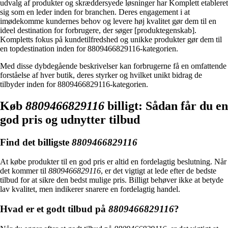
udvalg af produkter og skræddersyede løsninger har Komplett etableret
sig som en leder inden for branchen. Deres engagement i at
imødekomme kundernes behov og levere høj kvalitet gør dem til en
ideel destination for forbrugere, der søger [produktegenskab].
Kompletts fokus på kundetilfredshed og unikke produkter gør dem til
en topdestination inden for 8809466829116-kategorien.
Med disse dybdegående beskrivelser kan forbrugerne få en omfattende
forståelse af hver butik, deres styrker og hvilket unikt bidrag de
tilbyder inden for 8809466829116-kategorien.
Køb
8809466829116
billigt: Sådan får du en
god pris og udnytter tilbud
Find det billigste
8809466829116
At købe produkter til en god pris er altid en fordelagtig beslutning. Når
det kommer til
8809466829116
, er det vigtigt at lede efter de bedste
tilbud for at sikre den bedst mulige pris. Billigt behøver ikke at betyde
lav kvalitet, men indikerer snarere en fordelagtig handel.
Hvad er et godt tilbud på
8809466829116
?