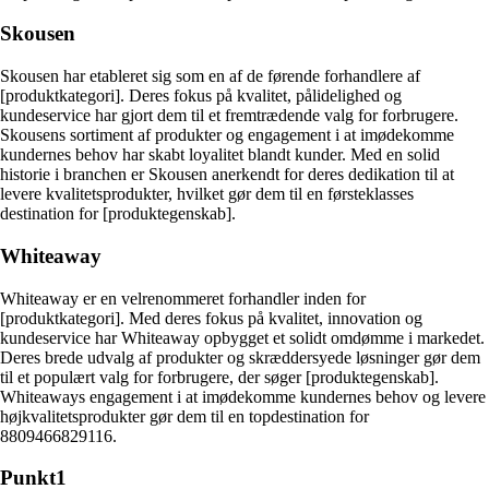
Skousen
Skousen har etableret sig som en af de førende forhandlere af
[produktkategori]. Deres fokus på kvalitet, pålidelighed og
kundeservice har gjort dem til et fremtrædende valg for forbrugere.
Skousens sortiment af produkter og engagement i at imødekomme
kundernes behov har skabt loyalitet blandt kunder. Med en solid
historie i branchen er Skousen anerkendt for deres dedikation til at
levere kvalitetsprodukter, hvilket gør dem til en førsteklasses
destination for [produktegenskab].
Whiteaway
Whiteaway er en velrenommeret forhandler inden for
[produktkategori]. Med deres fokus på kvalitet, innovation og
kundeservice har Whiteaway opbygget et solidt omdømme i markedet.
Deres brede udvalg af produkter og skræddersyede løsninger gør dem
til et populært valg for forbrugere, der søger [produktegenskab].
Whiteaways engagement i at imødekomme kundernes behov og levere
højkvalitetsprodukter gør dem til en topdestination for
8809466829116.
Punkt1