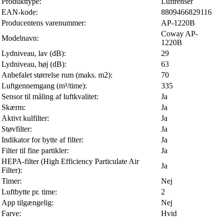
Produkttype:
Luftrenser
EAN-kode:
8809466829116
Producentens varenummer:
AP-1220B
Coway AP-
Modelnavn:
1220B
Lydniveau, lav (dB):
29
Lydniveau, høj (dB):
63
Anbefalet størrelse rum (maks. m2):
70
Luftgennemgang (m³/time):
335
Sensor til måling af luftkvalitet:
Ja
Skærm:
Ja
Aktivt kulfilter:
Ja
Støvfilter:
Ja
Indikator for bytte af filter:
Ja
Filter til fine partikler:
Ja
HEPA-filter (High Efficiency Particulate Air
Ja
Filter):
Timer:
Nej
Luftbytte pr. time:
2
App tilgængelig:
Nej
Farve:
Hvid