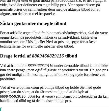
Når du søger efter et godt tilbud på
8809466829116
, er det vigtigt at
vide, hvad der definerer en ægte billig pris. Vær opmærksom på
normale priser og sammenlign dem med de aktuelle tilbud for at
afgøre, om det er en reel besparelse.
Sådan genkender du ægte tilbud
For at adskille ægte tilbud fra blot markedsføringstricks, skal du være
opmærksom på produktets historiske prisudvikling, kigge efter
omnibusser som Udsalg eller Nedsat pris, og sørge for at læse
betingelserne for eventuelle rabatter eller tilbud.
Drage fordel af
8809466829116
tilbud
Ved at handle for
8809466829116
under favorable tilbud kan du ikke
kun spare penge, men også få glæde af produktets værdi. En god pris
gør det muligt at få mest muligt ud af dit køb og nyde fordelene ved
produktet.
Ved at være opmærksom på billige tilbud og holde øje med gode
priser, kan du sikre, at du får mest muligt ud af dit køb af
8809466829116
. Sørg for at være velinformet og forberedt, så du kan
handle med tillid og få den bedste mulige pris.