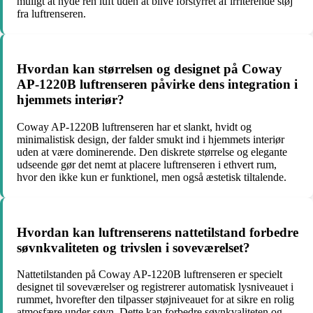
muligt at nyde ren luft uden at blive forstyrret af irriterende støj
fra luftrenseren.
Hvordan kan størrelsen og designet på Coway
AP-1220B luftrenseren påvirke dens integration i
hjemmets interiør?
Coway AP-1220B luftrenseren har et slankt, hvidt og
minimalistisk design, der falder smukt ind i hjemmets interiør
uden at være dominerende. Den diskrete størrelse og elegante
udseende gør det nemt at placere luftrenseren i ethvert rum,
hvor den ikke kun er funktionel, men også æstetisk tiltalende.
Hvordan kan luftrenserens nattetilstand forbedre
søvnkvaliteten og trivslen i soveværelset?
Nattetilstanden på Coway AP-1220B luftrenseren er specielt
designet til soveværelser og registrerer automatisk lysniveauet i
rummet, hvorefter den tilpasser støjniveauet for at sikre en rolig
atmosfære under søvn. Dette kan forbedre søvnkvaliteten og