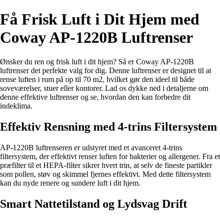
Få Frisk Luft i Dit Hjem med
Coway AP-1220B Luftrenser
Ønsker du ren og frisk luft i dit hjem? Så er Coway AP-1220B
luftrenser det perfekte valg for dig. Denne luftrenser er designet til at
rense luften i rum på op til 70 m2, hvilket gør den ideel til både
soveværelser, stuer eller kontorer. Lad os dykke ned i detaljerne om
denne effektive luftrenser og se, hvordan den kan forbedre dit
indeklima.
Effektiv Rensning med 4-trins Filtersystem
AP-1220B luftrenseren er udstyret med et avanceret 4-trins
filtersystem, der effektivt renser luften for bakterier og allergener. Fra et
præfilter til et HEPA-filter sikrer hvert trin, at selv de fineste partikler
som pollen, støv og skimmel fjernes effektivt. Med dette filtersystem
kan du nyde renere og sundere luft i dit hjem.
Smart Nattetilstand og Lydsvag Drift