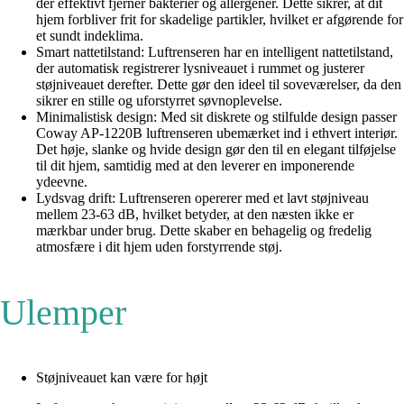
der effektivt fjerner bakterier og allergener. Dette sikrer, at dit
hjem forbliver frit for skadelige partikler, hvilket er afgørende for
et sundt indeklima.
Smart nattetilstand: Luftrenseren har en intelligent nattetilstand,
der automatisk registrerer lysniveauet i rummet og justerer
støjniveauet derefter. Dette gør den ideel til soveværelser, da den
sikrer en stille og uforstyrret søvnoplevelse.
Minimalistisk design: Med sit diskrete og stilfulde design passer
Coway AP-1220B luftrenseren ubemærket ind i ethvert interiør.
Det høje, slanke og hvide design gør den til en elegant tilføjelse
til dit hjem, samtidig med at den leverer en imponerende
ydeevne.
Lydsvag drift: Luftrenseren opererer med et lavt støjniveau
mellem 23-63 dB, hvilket betyder, at den næsten ikke er
mærkbar under brug. Dette skaber en behagelig og fredelig
atmosfære i dit hjem uden forstyrrende støj.
Ulemper
Støjniveauet kan være for højt