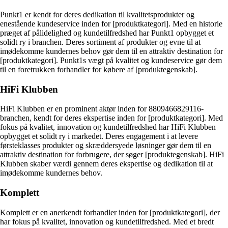
Punkt1 er kendt for deres dedikation til kvalitetsprodukter og
enestående kundeservice inden for [produktkategori]. Med en historie
præget af pålidelighed og kundetilfredshed har Punkt1 opbygget et
solidt ry i branchen. Deres sortiment af produkter og evne til at
imødekomme kundernes behov gør dem til en attraktiv destination for
[produktkategori]. Punkt1s vægt på kvalitet og kundeservice gør dem
til en foretrukken forhandler for købere af [produktegenskab].
HiFi Klubben
HiFi Klubben er en prominent aktør inden for 8809466829116-
branchen, kendt for deres ekspertise inden for [produktkategori]. Med
fokus på kvalitet, innovation og kundetilfredshed har HiFi Klubben
opbygget et solidt ry i markedet. Deres engagement i at levere
førsteklasses produkter og skræddersyede løsninger gør dem til en
attraktiv destination for forbrugere, der søger [produktegenskab]. HiFi
Klubben skaber værdi gennem deres ekspertise og dedikation til at
imødekomme kundernes behov.
Komplett
Komplett er en anerkendt forhandler inden for [produktkategori], der
har fokus på kvalitet, innovation og kundetilfredshed. Med et bredt