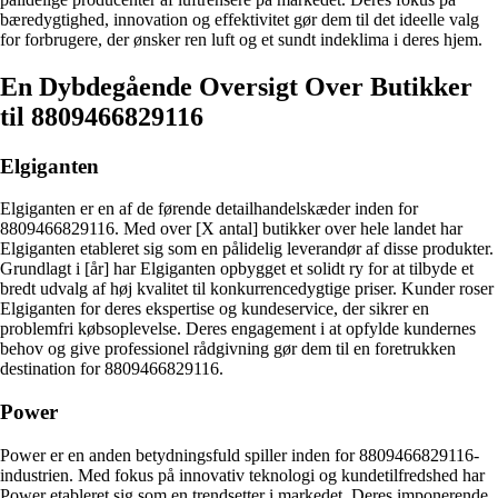
bæredygtighed, innovation og effektivitet gør dem til det ideelle valg
for forbrugere, der ønsker ren luft og et sundt indeklima i deres hjem.
En Dybdegående Oversigt Over Butikker
til 8809466829116
Elgiganten
Elgiganten er en af de førende detailhandelskæder inden for
8809466829116. Med over [X antal] butikker over hele landet har
Elgiganten etableret sig som en pålidelig leverandør af disse produkter.
Grundlagt i [år] har Elgiganten opbygget et solidt ry for at tilbyde et
bredt udvalg af høj kvalitet til konkurrencedygtige priser. Kunder roser
Elgiganten for deres ekspertise og kundeservice, der sikrer en
problemfri købsoplevelse. Deres engagement i at opfylde kundernes
behov og give professionel rådgivning gør dem til en foretrukken
destination for 8809466829116.
Power
Power er en anden betydningsfuld spiller inden for 8809466829116-
industrien. Med fokus på innovativ teknologi og kundetilfredshed har
Power etableret sig som en trendsetter i markedet. Deres imponerende