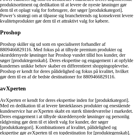
produktsortiment og dedikation til at levere de nyeste løsninger gør
dem til et oplagt valg for forbrugere, der søger [produktkategori].
Power’s strategi om at tilpasse sig branchetrends og konsekvent levere
kvalitetsprodukter gør dem til et attraktivt valg for købere.
Proshop
Proshop skiller sig ud som en specialiseret forhandler af
8809466829116. Med fokus på at tilbyde premium produkter og
skræddersyede løsninger har Proshop vundet tillid hos kunder, der
søger [produktegenskab]. Deres ekspertise og engagement i at opfylde
kundernes unikke behov skaber en differentieret shoppingoplevelse.
Proshop er kendt for deres pålidelighed og fokus på kvalitet, hvilket
gør dem til en af de bedste destinationer for 8809466829116.
avXperten
AvXperten er kendt for deres ekspertise inden for [produktkategori].
Med en dedikation til at levere førsteklasses produkter og enestående
kundeservice har avXperten skabt en stærk tilstedeværelse i markedet.
Deres engagement i at tilbyde skræddersyede løsninger og personlig
rådgivning gør dem til et ideelt valg for kunder, der søger
[produktkategori]. Kombinationen af kvalitet, pålidelighed og
ekspertise gør avXperten til en topdestination for [produktegenskab].