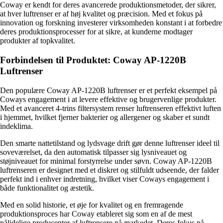
Coway er kendt for deres avancerede produktionsmetoder, der sikrer,
at hver luftrenser er af høj kvalitet og præcision. Med et fokus på
innovation og forskning investerer virksomheden konstant i at forbedre
deres produktionsprocesser for at sikre, at kunderne modtager
produkter af topkvalitet.
Forbindelsen til Produktet: Coway AP-1220B
Luftrenser
Den populære Coway AP-1220B luftrenser er et perfekt eksempel på
Coways engagement i at levere effektive og brugervenlige produkter.
Med et avanceret 4-trins filtersystem renser luftrenseren effektivt luften
i hjemmet, hvilket fjerner bakterier og allergener og skaber et sundt
indeklima.
Den smarte nattetilstand og lydsvage drift gør denne luftrenser ideel til
soveværelset, da den automatisk tilpasser sig lysniveauet og
støjniveauet for minimal forstyrrelse under søvn. Coway AP-1220B
luftrenseren er designet med et diskret og stilfuldt udseende, der falder
perfekt ind i enhver indretning, hvilket viser Coways engagement i
både funktionalitet og æstetik.
Med en solid historie, et øje for kvalitet og en fremragende
produktionsproces har Coway etableret sig som en af de mest
pålidelige producenter af luftrensere på markedet. Deres fokus på