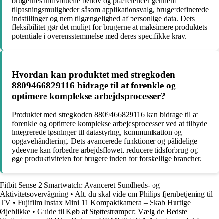
brugernes individuelle behov og præferencer gennem
tilpasningsmuligheder såsom applikationsvalg, brugerdefinerede
indstillinger og nem tilgængelighed af personlige data. Dets
fleksibilitet gør det muligt for brugerne at maksimere produktets
potentiale i overensstemmelse med deres specifikke krav.
Hvordan kan produktet med stregkoden
8809466829116 bidrage til at forenkle og
optimere komplekse arbejdsprocesser?
Produktet med stregkoden 8809466829116 kan bidrage til at
forenkle og optimere komplekse arbejdsprocesser ved at tilbyde
integrerede løsninger til datastyring, kommunikation og
opgavehåndtering. Dets avancerede funktioner og pålidelige
ydeevne kan forbedre arbejdsflowet, reducere tidsforbrug og
øge produktiviteten for brugere inden for forskellige brancher.
Fitbit Sense 2 Smartwatch: Avanceret Sundheds- og
Aktivitetsovervågning
•
Alt, du skal vide om Philips fjernbetjening til
TV
•
Fujifilm Instax Mini 11 Kompaktkamera – Skab Hurtige
Øjeblikke
•
Guide til Køb af Støttestrømper: Vælg de Bedste