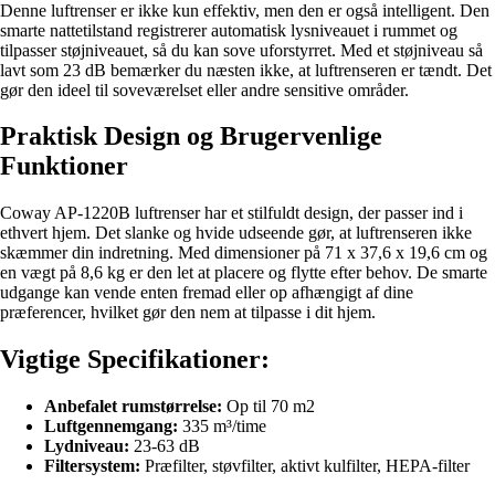
Denne luftrenser er ikke kun effektiv, men den er også intelligent. Den
smarte nattetilstand registrerer automatisk lysniveauet i rummet og
tilpasser støjniveauet, så du kan sove uforstyrret. Med et støjniveau så
lavt som 23 dB bemærker du næsten ikke, at luftrenseren er tændt. Det
gør den ideel til soveværelset eller andre sensitive områder.
Praktisk Design og Brugervenlige
Funktioner
Coway AP-1220B luftrenser har et stilfuldt design, der passer ind i
ethvert hjem. Det slanke og hvide udseende gør, at luftrenseren ikke
skæmmer din indretning. Med dimensioner på 71 x 37,6 x 19,6 cm og
en vægt på 8,6 kg er den let at placere og flytte efter behov. De smarte
udgange kan vende enten fremad eller op afhængigt af dine
præferencer, hvilket gør den nem at tilpasse i dit hjem.
Vigtige Specifikationer:
Anbefalet rumstørrelse:
Op til 70 m2
Luftgennemgang:
335 m³/time
Lydniveau:
23-63 dB
Filtersystem:
Præfilter, støvfilter, aktivt kulfilter, HEPA-filter