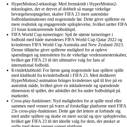
HyperMotion2-teknologi: Med fremskridt i HyperMotion2-
teknologien, der er drevet af dobbelt så mange virkelige
bevægelsesoptagelser, skaber FIFA 23 mere autentiske
fodboldanimationer end nogensinde før. Dette giver spillerne en
mere realistisk og engagerende spiloplevelse, hvilket sætter FIFA
23 foran konkurrerende fodboldspil.
FIFA World Cup-turneringer: Spil de største turneringer i
fodbold med både mændenes FIFA World Cup Qatar 2022 og
kvindernes FIFA World Cup Australia and New Zealand 2023.
Denne tilføjelse giver spillerne mulighed for at opleve
spændingen og intensiteten fra de virkelige verdensmesterskaber,
hvilket gør FIFA 23 til det ultimative valg for fans af
international fodbold.
Kvindeklubhold: For første gang nogensinde kan spillere spille
med klubhold fra kvindefodbold i FIFA 23. Med dedikeret
HyperMotion2-animation bringes kvindernes spil til live på en
autentisk måde, hvilket giver en inkluderende og spændende
dimension til spillet, der adskiller det fra andre fodboldspil på
markedet.
Cross-play-funktioner: Nyd muligheden for at spille mod eller
sammen med venner på tværs af forskellige platforme med FIFA
23s cross-play-funktioner. Dette gør det lettere at forbinde sig
med andre spillere og skabe en mere social og sjov spiloplevelse,
hvilket gør FIFA 23 til det ideelle valg for dem, der ønsker at
spille med deres venner uanset platform.