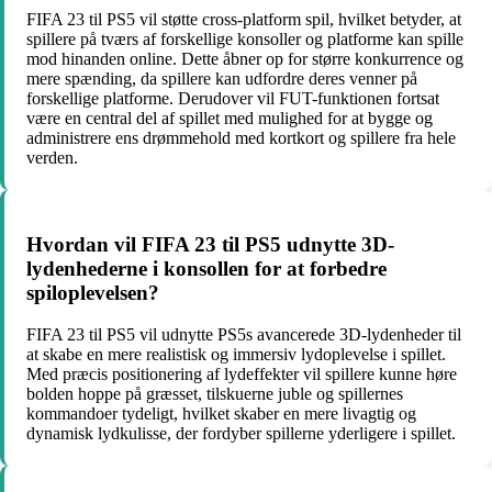
FIFA 23 til PS5 vil støtte cross-platform spil, hvilket betyder, at
spillere på tværs af forskellige konsoller og platforme kan spille
mod hinanden online. Dette åbner op for større konkurrence og
mere spænding, da spillere kan udfordre deres venner på
forskellige platforme. Derudover vil FUT-funktionen fortsat
være en central del af spillet med mulighed for at bygge og
administrere ens drømmehold med kortkort og spillere fra hele
verden.
Hvordan vil FIFA 23 til PS5 udnytte 3D-
lydenhederne i konsollen for at forbedre
spiloplevelsen?
FIFA 23 til PS5 vil udnytte PS5s avancerede 3D-lydenheder til
at skabe en mere realistisk og immersiv lydoplevelse i spillet.
Med præcis positionering af lydeffekter vil spillere kunne høre
bolden hoppe på græsset, tilskuerne juble og spillernes
kommandoer tydeligt, hvilket skaber en mere livagtig og
dynamisk lydkulisse, der fordyber spillerne yderligere i spillet.