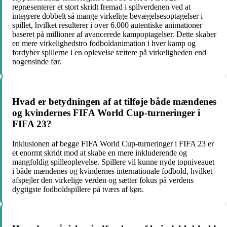
repræsenterer et stort skridt fremad i spilverdenen ved at
integrere dobbelt så mange virkelige bevægelsesoptagelser i
spillet, hvilket resulterer i over 6.000 autentiske animationer
baseret på millioner af avancerede kampoptagelser. Dette skaber
en mere virkelighedstro fodboldanimation i hver kamp og
fordyber spillerne i en oplevelse tættere på virkeligheden end
nogensinde før.
Hvad er betydningen af ​​at tilføje både mændenes
og kvindernes FIFA World Cup-turneringer i
FIFA 23?
Inklusionen af begge FIFA World Cup-turneringer i FIFA 23 er
et enormt skridt mod at skabe en mere inkluderende og
mangfoldig spilleoplevelse. Spillere vil kunne nyde topniveauet
i både mændenes og kvindernes internationale fodbold, hvilket
afspejler den virkelige verden og sætter fokus på verdens
dygtigste fodboldspillere på tværs af køn.