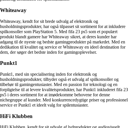
Whiteaway
Whiteaway, kendt for sit brede udvalg af elektronik og
husholdningsprodukter, har også tilpasset sit sortiment for at inkludere
spilkonsoller som PlayStation 5. Med fifa 23 ps5 som et populært
produkt blandt gamere har Whiteaway sikret, at deres kunder har
adgang til de nyeste og bedste gamingprodukter på markedet. Med en
dedikation til kvalitet og service er Whiteaway en ideel destination for
dem, der søger det bedste inden for gamingoplevelser.
Punkt1
Punkt1, med sin specialisering inden for elektronik og
husholdningsprodukter, tilbyder også et udvalg af spilkonsoller og
tilbehør til gamingentusiaster. Med en passion for teknologi og en
forpligtelse til at levere kvalitetsprodukter, har Punkt1 inkluderet fifa 23
ps5 i deres sortiment for at imødekomme behovene for denne
nichegruppe af kunder. Med konkurrencedygtige priser og professionel
service er Punkt1 et ideelt valg for spilentusiaster.
HiFi Klubben
HiFi Klubben, kendt for sit udvalg af lydprodukter og audiovisuelt