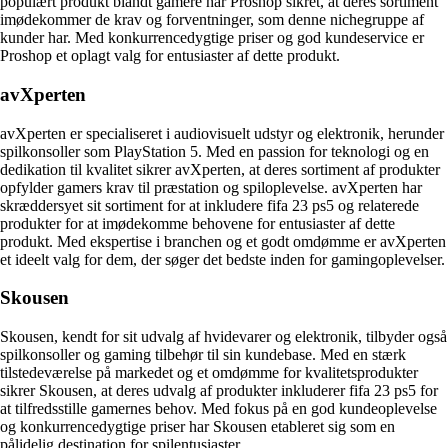
populært produkt blandt gamere har Proshop sikret, at deres sortiment
imødekommer de krav og forventninger, som denne nichegruppe af
kunder har. Med konkurrencedygtige priser og god kundeservice er
Proshop et oplagt valg for entusiaster af dette produkt.
avXperten
avXperten er specialiseret i audiovisuelt udstyr og elektronik, herunder
spilkonsoller som PlayStation 5. Med en passion for teknologi og en
dedikation til kvalitet sikrer avXperten, at deres sortiment af produkter
opfylder gamers krav til præstation og spiloplevelse. avXperten har
skræddersyet sit sortiment for at inkludere fifa 23 ps5 og relaterede
produkter for at imødekomme behovene for entusiaster af dette
produkt. Med ekspertise i branchen og et godt omdømme er avXperten
et ideelt valg for dem, der søger det bedste inden for gamingoplevelser.
Skousen
Skousen, kendt for sit udvalg af hvidevarer og elektronik, tilbyder også
spilkonsoller og gaming tilbehør til sin kundebase. Med en stærk
tilstedeværelse på markedet og et omdømme for kvalitetsprodukter
sikrer Skousen, at deres udvalg af produkter inkluderer fifa 23 ps5 for
at tilfredsstille gamernes behov. Med fokus på en god kundeoplevelse
og konkurrencedygtige priser har Skousen etableret sig som en
pålidelig destination for spilentusiaster.