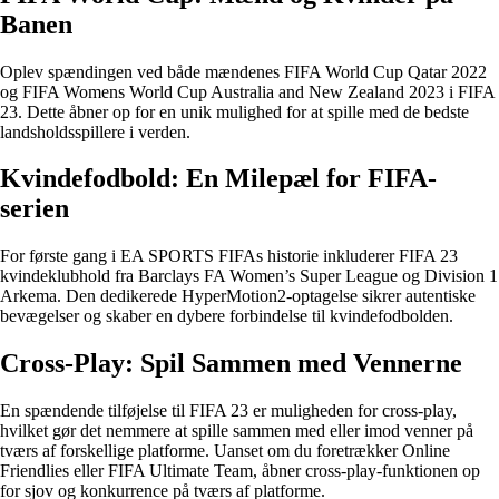
Banen
Oplev spændingen ved både mændenes FIFA World Cup Qatar 2022
og FIFA Womens World Cup Australia and New Zealand 2023 i FIFA
23. Dette åbner op for en unik mulighed for at spille med de bedste
landsholdsspillere i verden.
Kvindefodbold: En Milepæl for FIFA-
serien
For første gang i EA SPORTS FIFAs historie inkluderer FIFA 23
kvindeklubhold fra Barclays FA Women’s Super League og Division 1
Arkema. Den dedikerede HyperMotion2-optagelse sikrer autentiske
bevægelser og skaber en dybere forbindelse til kvindefodbolden.
Cross-Play: Spil Sammen med Vennerne
En spændende tilføjelse til FIFA 23 er muligheden for cross-play,
hvilket gør det nemmere at spille sammen med eller imod venner på
tværs af forskellige platforme. Uanset om du foretrækker Online
Friendlies eller FIFA Ultimate Team, åbner cross-play-funktionen op
for sjov og konkurrence på tværs af platforme.