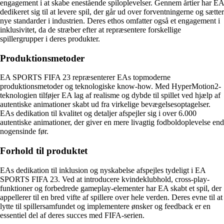
engagement i at skabe enestående spiloplevelser. Gennem årtier har EA
dedikeret sig til at levere spil, der går ud over forventningerne og sætter
nye standarder i industrien. Deres ethos omfatter også et engagement i
inklusivitet, da de stræber efter at repræsentere forskellige
spillergrupper i deres produkter.
Produktionsmetoder
EA SPORTS FIFA 23 repræsenterer EAs topmoderne
produktionsmetoder og teknologiske know-how. Med HyperMotion2-
teknologien tilføjer EA lag af realisme og dybde til spillet ved hjælp af
autentiske animationer skabt ud fra virkelige bevægelsesoptagelser.
EAs dedikation til kvalitet og detaljer afspejler sig i over 6.000
autentiske animationer, der giver en mere livagtig fodboldoplevelse end
nogensinde før.
Forhold til produktet
EAs dedikation til inklusion og nyskabelse afspejles tydeligt i EA
SPORTS FIFA 23. Ved at introducere kvindeklubhold, cross-play-
funktioner og forbedrede gameplay-elementer har EA skabt et spil, der
appellerer til en bred vifte af spillere over hele verden. Deres evne til at
lytte til spillersamfundet og implementere ønsker og feedback er en
essentiel del af deres succes med FIFA-serien.