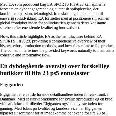
Med EA som producent bag EA SPORTS FIFA 23 kan spillerne
forvente en dybt engagerende og autentisk spiloplevelse, der
kombinerer passion, teknologisk fremskridt og en dedikation til
eneverig spiludvikling. EA fortsætter med at positionere sig som en
global frontløber inden for spilindustrien gennem deres konstante
stræben efter enestående kvalitet og innovativitet.
Now, this article highlights EA as the manufacturer behind EA
SPORTS FIFA 23, providing a comprehensive overview of their
history, ethos, production methods, and how they relate to the product.
The content intertwines the provided keywords naturally to maintain a
cohesive and informative flow.
En dybdegående oversigt over forskellige
butikker til fifa 23 ps5 entusiaster
Elgiganten
Elgiganten er en af de førende detailhandlere inden for elektronik i
Danmark. Med et stærkt omdømme for kvalitetsprodukter og en bred
vifte af elektronik tilbyder Elgiganten også det nyeste inden for
gaming. Med fokus på kvalitet og kundeservice har Elgiganten
tilpasset sit sortiment for at imødekomme behovene for fifa 23 ps5