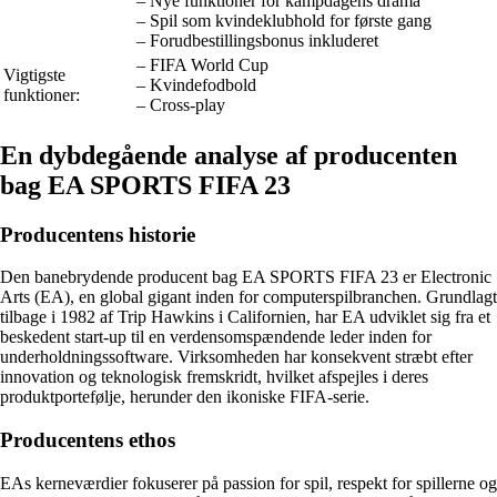
– Nye funktioner for kampdagens drama
– Spil som kvindeklubhold for første gang
– Forudbestillingsbonus inkluderet
– FIFA World Cup
Vigtigste
– Kvindefodbold
funktioner:
– Cross-play
En dybdegående analyse af producenten
bag EA SPORTS FIFA 23
Producentens historie
Den banebrydende producent bag EA SPORTS FIFA 23 er Electronic
Arts (EA), en global gigant inden for computerspilbranchen. Grundlagt
tilbage i 1982 af Trip Hawkins i Californien, har EA udviklet sig fra et
beskedent start-up til en verdensomspændende leder inden for
underholdningssoftware. Virksomheden har konsekvent stræbt efter
innovation og teknologisk fremskridt, hvilket afspejles i deres
produktportefølje, herunder den ikoniske FIFA-serie.
Producentens ethos
EAs kerneværdier fokuserer på passion for spil, respekt for spillerne og