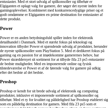
entusiaster. Med et stort udvalg af spilkonsoller og tilbehør er
Elgiganten et oplagt valg for gamere, der søger det nyeste inden for
gamingoplevelser. Kombineret med konkurrencedygtige priser og et
godt omdømme er Elgiganten en prime destination for entusiaster af
dette produkt.
Power
Power er en anden betydningsfuld spiller inden for elektronik
detailhandel i Danmark. Med et stærkt fokus på teknologi og
innovation tilbyder Power et spændende udvalg af produkter, herunder
de nyeste spilkonsoller som PlayStation 5. Med et dedikeret fokus på
gaming og en passion for at imødekomme gamerernes behov, har
Power skræddersyet sit sortiment for at tilbyde fifa 23 ps5 entusiaster
de bedste muligheder. Med en imponerende online og fysisk
tilstedeværelse er Power et af de førende valg for gamere på udkig
efter det bedste af det bedste.
Proshop
Proshop er kendt for sit brede udvalg af elektronik og computing
produkter, inklusive et imponerende sortiment af spilkonsoller og
tilbehør. Med et ry for kvalitet og pålidelighed har Proshop etableret sig
som en pålidelig destination for gamers. Med fifa 23 ps5 som et