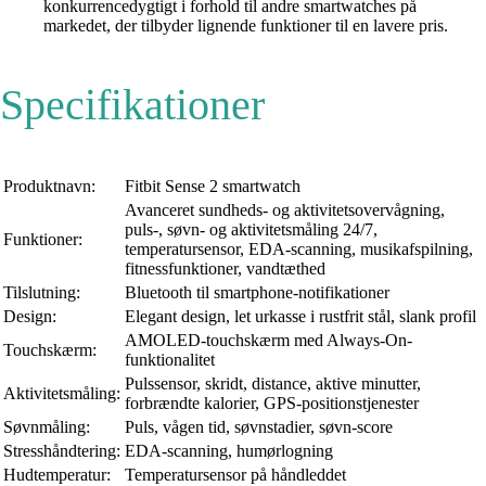
konkurrencedygtigt i forhold til andre smartwatches på
markedet, der tilbyder lignende funktioner til en lavere pris.
Specifikationer
Produktnavn:
Fitbit Sense 2 smartwatch
Avanceret sundheds- og aktivitetsovervågning,
puls-, søvn- og aktivitetsmåling 24/7,
Funktioner:
temperatursensor, EDA-scanning, musikafspilning,
fitnessfunktioner, vandtæthed
Tilslutning:
Bluetooth til smartphone-notifikationer
Design:
Elegant design, let urkasse i rustfrit stål, slank profil
AMOLED-touchskærm med Always-On-
Touchskærm:
funktionalitet
Pulssensor, skridt, distance, aktive minutter,
Aktivitetsmåling:
forbrændte kalorier, GPS-positionstjenester
Søvnmåling:
Puls, vågen tid, søvnstadier, søvn-score
Stresshåndtering:
EDA-scanning, humørlogning
Hudtemperatur:
Temperatursensor på håndleddet