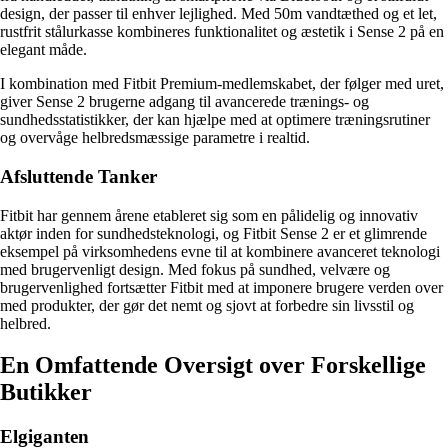
design, der passer til enhver lejlighed. Med 50m vandtæthed og et let,
rustfrit stålurkasse kombineres funktionalitet og æstetik i Sense 2 på en
elegant måde.
I kombination med Fitbit Premium-medlemskabet, der følger med uret,
giver Sense 2 brugerne adgang til avancerede trænings- og
sundhedsstatistikker, der kan hjælpe med at optimere træningsrutiner
og overvåge helbredsmæssige parametre i realtid.
Afsluttende Tanker
Fitbit har gennem årene etableret sig som en pålidelig og innovativ
aktør inden for sundhedsteknologi, og Fitbit Sense 2 er et glimrende
eksempel på virksomhedens evne til at kombinere avanceret teknologi
med brugervenligt design. Med fokus på sundhed, velvære og
brugervenlighed fortsætter Fitbit med at imponere brugere verden over
med produkter, der gør det nemt og sjovt at forbedre sin livsstil og
helbred.
En Omfattende Oversigt over Forskellige
Butikker
Elgiganten