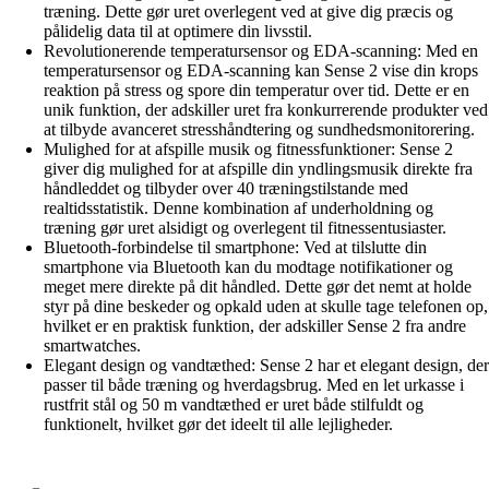
træning. Dette gør uret overlegent ved at give dig præcis og
pålidelig data til at optimere din livsstil.
Revolutionerende temperatursensor og EDA-scanning: Med en
temperatursensor og EDA-scanning kan Sense 2 vise din krops
reaktion på stress og spore din temperatur over tid. Dette er en
unik funktion, der adskiller uret fra konkurrerende produkter ved
at tilbyde avanceret stresshåndtering og sundhedsmonitorering.
Mulighed for at afspille musik og fitnessfunktioner: Sense 2
giver dig mulighed for at afspille din yndlingsmusik direkte fra
håndleddet og tilbyder over 40 træningstilstande med
realtidsstatistik. Denne kombination af underholdning og
træning gør uret alsidigt og overlegent til fitnessentusiaster.
Bluetooth-forbindelse til smartphone: Ved at tilslutte din
smartphone via Bluetooth kan du modtage notifikationer og
meget mere direkte på dit håndled. Dette gør det nemt at holde
styr på dine beskeder og opkald uden at skulle tage telefonen op,
hvilket er en praktisk funktion, der adskiller Sense 2 fra andre
smartwatches.
Elegant design og vandtæthed: Sense 2 har et elegant design, der
passer til både træning og hverdagsbrug. Med en let urkasse i
rustfrit stål og 50 m vandtæthed er uret både stilfuldt og
funktionelt, hvilket gør det ideelt til alle lejligheder.