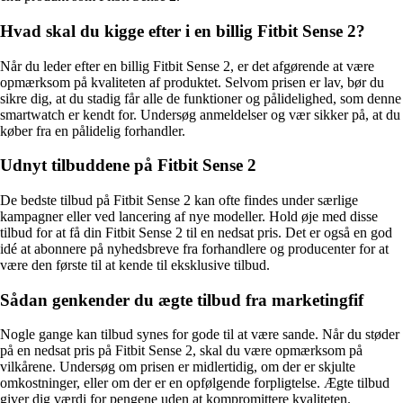
Hvad skal du kigge efter i en billig Fitbit Sense 2?
Når du leder efter en billig Fitbit Sense 2, er det afgørende at være
opmærksom på kvaliteten af produktet. Selvom prisen er lav, bør du
sikre dig, at du stadig får alle de funktioner og pålidelighed, som denne
smartwatch er kendt for. Undersøg anmeldelser og vær sikker på, at du
køber fra en pålidelig forhandler.
Udnyt tilbuddene på Fitbit Sense 2
De bedste tilbud på Fitbit Sense 2 kan ofte findes under særlige
kampagner eller ved lancering af nye modeller. Hold øje med disse
tilbud for at få din Fitbit Sense 2 til en nedsat pris. Det er også en god
idé at abonnere på nyhedsbreve fra forhandlere og producenter for at
være den første til at kende til eksklusive tilbud.
Sådan genkender du ægte tilbud fra marketingfif
Nogle gange kan tilbud synes for gode til at være sande. Når du støder
på en nedsat pris på Fitbit Sense 2, skal du være opmærksom på
vilkårene. Undersøg om prisen er midlertidig, om der er skjulte
omkostninger, eller om der er en opfølgende forpligtelse. Ægte tilbud
giver dig værdi for pengene uden at kompromittere kvaliteten.