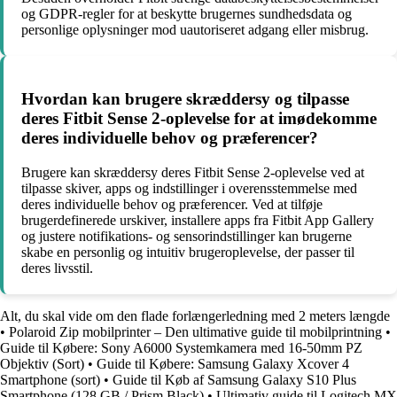
og GDPR-regler for at beskytte brugernes sundhedsdata og
personlige oplysninger mod uautoriseret adgang eller misbrug.
Hvordan kan brugere skræddersy og tilpasse
deres Fitbit Sense 2-oplevelse for at imødekomme
deres individuelle behov og præferencer?
Brugere kan skræddersy deres Fitbit Sense 2-oplevelse ved at
tilpasse skiver, apps og indstillinger i overensstemmelse med
deres individuelle behov og præferencer. Ved at tilføje
brugerdefinerede urskiver, installere apps fra Fitbit App Gallery
og justere notifikations- og sensorindstillinger kan brugerne
skabe en personlig og intuitiv brugeroplevelse, der passer til
deres livsstil.
Alt, du skal vide om den flade forlængerledning med 2 meters længde
•
Polaroid Zip mobilprinter – Den ultimative guide til mobilprintning
•
Guide til Købere: Sony A6000 Systemkamera med 16-50mm PZ
Objektiv (Sort)
•
Guide til Købere: Samsung Galaxy Xcover 4
Smartphone (sort)
•
Guide til Køb af Samsung Galaxy S10 Plus
Smartphone (128 GB / Prism Black)
•
Ultimativ guide til Logitech MX