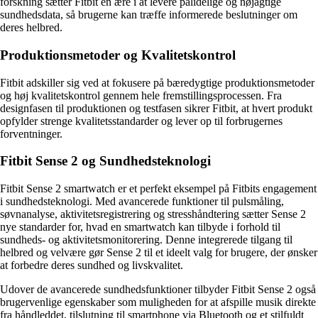
forskning sætter Fitbit en ære i at levere pålidelige og nøjagtige
sundhedsdata, så brugerne kan træffe informerede beslutninger om
deres helbred.
Produktionsmetoder og Kvalitetskontrol
Fitbit adskiller sig ved at fokusere på bæredygtige produktionsmetoder
og høj kvalitetskontrol gennem hele fremstillingsprocessen. Fra
designfasen til produktionen og testfasen sikrer Fitbit, at hvert produkt
opfylder strenge kvalitetsstandarder og lever op til forbrugernes
forventninger.
Fitbit Sense 2 og Sundhedsteknologi
Fitbit Sense 2 smartwatch er et perfekt eksempel på Fitbits engagement
i sundhedsteknologi. Med avancerede funktioner til pulsmåling,
søvnanalyse, aktivitetsregistrering og stresshåndtering sætter Sense 2
nye standarder for, hvad en smartwatch kan tilbyde i forhold til
sundheds- og aktivitetsmonitorering. Denne integrerede tilgang til
helbred og velvære gør Sense 2 til et ideelt valg for brugere, der ønsker
at forbedre deres sundhed og livskvalitet.
Udover de avancerede sundhedsfunktioner tilbyder Fitbit Sense 2 også
brugervenlige egenskaber som muligheden for at afspille musik direkte
fra håndleddet, tilslutning til smartphone via Bluetooth og et stilfuldt