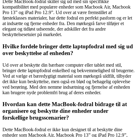
Dette MacBook-fodral skiller sig ud med sin specifikke
kompatibilitet med populære enheder som Macbook Air, Macbook
Pro 13” og iPad Pro 12.9”. Ud over at være fremstillet af
førsteklasses materialer, har dette fodral en perfekt pasform og er let
at indsætte og fjerne enheder fra. Den mørkegrå farve tilføjer et
elegant og tidløst udseende, der adskiller det fra andre
beskyttelsesetuier på markedet.
Hvilke fordele bringer dette laptopfodral med sig ud
over beskyttelse af enheden?
Ud over at beskytte din bærbare computer eller tablet med stil,
bringer dette laptopfodral enkelhed og bekvemmelighed til brugerne.
Ved at vælge et bæredygtigt material som mørkegrå uldfilt, tilbyder
det ikke kun beskyttelse, men også en blød og behagelig oplevelse
ved berøring. Med den nemme indsætning og fjernelse af enheden
kan brugere nyde problemfri brug af deres enheder.
Hvordan kan dette MacBook-fodral bidrage til at
organisere og beskytte dine enheder under
forskellige brugsscenarier?
Dette MacBook-fodral er ikke kun designet til at beskytte dine
enheder som Macbook Air, Macbook Pro 13” og iPad Pro 12.9”,