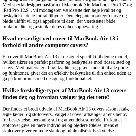
Med specialdesignet pasform til Macbook Air, Macbook Pro 13” og
iPad Pro 12.9”, vil modtageren værdsætte den høje kvalitet og
beskyttelse, dette fodral tilbyder. Den elegante mørkegrå farve og
bløde uldfilt vil også appellere til dem, der værdsætter både
funktionalitet og æstetik i deres enhedsopbevaring.
Hvad er særligt ved cover til MacBook Air 13 i
forhold til andre computer covers?
Et cover til MacBook Air 13 er designet specifikt til denne model,
hvilket sikrer en perfekt pasform og beskyttelse mod ridser, stød og
snavs. Med materialer af høj kvalitet og præcis udsnit til alle porte
og funktioner, giver det en effektiv beskyttelse til din enhed uden at
gå på kompromis med design og funktionalitet.
Hvilke forskellige typer af MacBook Air 13 covers
findes der, og hvordan vælger jeg det rette?
Der findes et bredt udvalg af MacBook Air 13 covers såsom skal-,
ægte læder- og stofcovers. Valget af cover afhænger af ens behov
for beskyttelse, personlig stil og anvendelsesområde. Fx kan et
stofcover give en mere individuel og blødere følelse, mens et
skalcover giver en mere slank og minimalistisk beskyttelse.