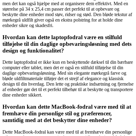
men det kan også hjælpe med at organisere dem effektivt. Med en
størrelse på 34 x 25,4 cm passer det perfekt til at opbevare og
beskytte dine enheder mod støv, ridser og stød. Den bløde tekstur af
mørkegrå uldfilt giver også en ekstra polstring for at holde dine
enheder sikre og skadesfri.
Hvordan kan dette laptopfodral være en stilfuld
tilføjelse til din daglige opbevaringsløsning med dets
design og funktionalitet?
Dette laptopfodral er ikke kun en beskyttende dæksel til din bærbare
computer eller tablet, men det er også en stilfuld tilføjelse til din
daglige opbevaringsløsning. Med sin elegante mørkegrå farve og
bløde uldfiltmateriale tilføjer det et strejf af elegance og klassisk
design til din hverdag. Den lette og praktiske indsætning og fjernelse
af enheder gør det til et perfekt tilbehør til at beskytte og transportere
dine enheder sikkert.
Hvordan kan dette MacBook-fodral være med til at
fremhæve din personlige stil og præferencer,
samtidig med at det beskytter dine enheder?
Dette MacBook-fodral kan være med til at fremhæve din personlige