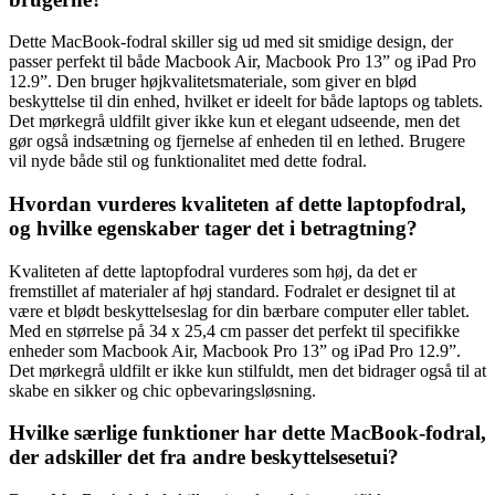
Dette MacBook-fodral skiller sig ud med sit smidige design, der
passer perfekt til både Macbook Air, Macbook Pro 13” og iPad Pro
12.9”. Den bruger højkvalitetsmateriale, som giver en blød
beskyttelse til din enhed, hvilket er ideelt for både laptops og tablets.
Det mørkegrå uldfilt giver ikke kun et elegant udseende, men det
gør også indsætning og fjernelse af enheden til en lethed. Brugere
vil nyde både stil og funktionalitet med dette fodral.
Hvordan vurderes kvaliteten af dette laptopfodral,
og hvilke egenskaber tager det i betragtning?
Kvaliteten af dette laptopfodral vurderes som høj, da det er
fremstillet af materialer af høj standard. Fodralet er designet til at
være et blødt beskyttelseslag for din bærbare computer eller tablet.
Med en størrelse på 34 x 25,4 cm passer det perfekt til specifikke
enheder som Macbook Air, Macbook Pro 13” og iPad Pro 12.9”.
Det mørkegrå uldfilt er ikke kun stilfuldt, men det bidrager også til at
skabe en sikker og chic opbevaringsløsning.
Hvilke særlige funktioner har dette MacBook-fodral,
der adskiller det fra andre beskyttelsesetui?