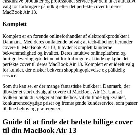
eksklusive produkter og professionel service gør dem til et attraktivt
valg for forbrugere på udkig efter det perfekte cover til deres
MacBook Air 13.
Komplett
Komplett er en førende onlineforhandler af elektronikprodukter i
Danmark. Med deres omfattende udvalg af tech-tilbehør, herunder
covere til MacBook Air 13, tilbyder Komplett kunderne
bekvemmelighed og kvalitet. Deres intuitive onlineplatform og
hurtige levering gør det nemt for forbrugere at finde og købe det
perfekte cover til deres MacBook Air 13. Komplett er et ideelt valg
for kunder, der ønsker bekvem shoppingoplevelse og pålidelig
service.
Som du kan se, er der mange fantastiske butikker i Danmark, der
tilbyder et stort udvalg af covere til MacBook Air 13. Uanset
hvilken butik du vælger at handle hos, vil du finde høj kvalitet,
konkurrencedygtige priser og fremragende kundeservice, som passer
til dine behov og præferencer.
Guide til at finde det bedste billige cover
til din MacBook Air 13