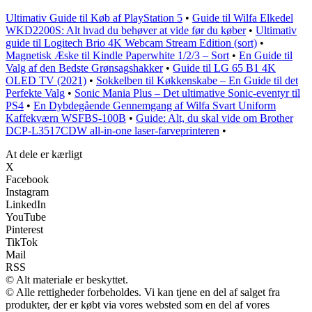
Ultimativ Guide til Køb af PlayStation 5
•
Guide til Wilfa Elkedel
WKD2200S: Alt hvad du behøver at vide før du køber
•
Ultimativ
guide til Logitech Brio 4K Webcam Stream Edition (sort)
•
Magnetisk Æske til Kindle Paperwhite 1/2/3 – Sort
•
En Guide til
Valg af den Bedste Grønsagshakker
•
Guide til LG 65 B1 4K
OLED TV (2021)
•
Sokkelben til Køkkenskabe – En Guide til det
Perfekte Valg
•
Sonic Mania Plus – Det ultimative Sonic-eventyr til
PS4
•
En Dybdegående Gennemgang af Wilfa Svart Uniform
Kaffekværn WSFBS-100B
•
Guide: Alt, du skal vide om Brother
DCP-L3517CDW all-in-one laser-farveprinteren
•
At dele er kærligt
X
Facebook
Instagram
LinkedIn
YouTube
Pinterest
TikTok
Mail
RSS
© Alt materiale er beskyttet.
© Alle rettigheder forbeholdes. Vi kan tjene en del af salget fra
produkter, der er købt via vores websted som en del af vores