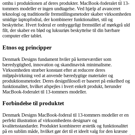
omhu i produktionen af deres produkter. MacBook-foderalet til 13-
tommers modeller er ingen undtagelse. Ved hjælp af avanceret
teknologi og traditionelle fremstillingsmetoder skaber virksomheden
smidige laptopfodral, der kombinerer funktionalitet, stil og
beskyttelse. Hvert foderal er omhyggeligt fremstillet af mørkgrå uld
filt, der skaber en blød og luksuriøs beskyttelse til din bærbare
computer eller tablet.
Etnos og principper
Denmark Designs fundament hviler på kerneværdier som
bæredygtighed, innovation og skandinavisk minimalisme.
Virksomheden stræber konstant efter at reducere deres
miljøpåvirkning ved at anvende bæredygtige materialer og
produktionsmetoder. Deres designfilosofi er baseret på enkelhed og
funktionalitet, hvilket afspejles i hvert enkelt produkt, herunder
MacBook-foderalet til 13-tommers modeller.
Forbindelse til produktet
Denmark Designs MacBook-foderal til 13-tommers modeller er en
perfekt illustration af virksomhedens designarv og
kvalitetsstandarder. Produktet kombinerer æstetik og funktionalitet
på en sublim måde, hvilket gør det til et ideelt valg for den kræsne