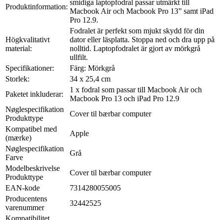
smidiga laptopfodral passar utmärkt till
Produktinformation:
Macbook Air och Macbook Pro 13” samt iPad
Pro 12.9.
Fodralet är perfekt som mjukt skydd för din
Högkvalitativt
dator eller läsplatta. Stoppa ned och dra upp på
material:
nolltid. Laptopfodralet är gjort av mörkgrå
ullfilt.
Specifikationer:
Färg: Mörkgrå
Storlek:
34 x 25,4 cm
1 x fodral som passar till Macbook Air och
Paketet inkluderar:
Macbook Pro 13 och iPad Pro 12.9
Nøglespecifikation
Cover til bærbar computer
Produkttype
Kompatibel med
Apple
(mærke)
Nøglespecifikation
Grå
Farve
Modelbeskrivelse
Cover til bærbar computer
Produkttype
EAN-kode
7314280055005
Producentens
32442525
varenummer
Kompatibilitet