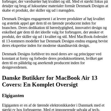
forbruger, der værdsætter høj kvalitet og stil. Med et stærkt fokus på
detaljer og brug af luksuriøse materialer formår Denmark Designs at
skabe et produkt, der skiller sig ud i mængden.
Denmark Designs engagement i at levere produkter af høj kvalitet
og æstetisk appel gør dem til en førende producent inden for
branchen. Deres dedikation til bæredygtighed, innovativt design og
enkelhed gør dem til det ideelle valg for forbrugere, der ønsker et
produkt, der skiller sig ud i kvalitet og stil. Med MacBook-foderalet
til 13-tommers modeller har Denmark Designs endnu engang bevist
deres ekspertise inden for moderne skandinavisk design.
Denmark Designs forbliver tro mod deres arv og principper ved
konstant at forny og forbedre deres produktsortiment, hvilket gør
dem til en pålidelig og anerkendt producent inden for
designverdenen.
Danske Butikker for MacBook Air 13
Covers: En Komplet Oversigt
Elgiganten
Elgiganten er en af de førende elektronikkæder i Danmark med et
stærkt ry hos forbrugerne. Med et imponerende udvalg af tech-