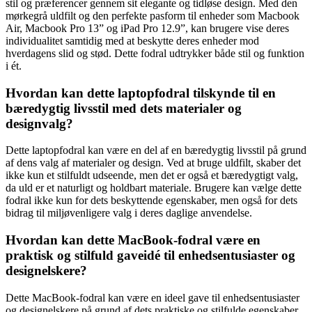
stil og præferencer gennem sit elegante og tidløse design. Med den
mørkegrå uldfilt og den perfekte pasform til enheder som Macbook
Air, Macbook Pro 13” og iPad Pro 12.9”, kan brugere vise deres
individualitet samtidig med at beskytte deres enheder mod
hverdagens slid og stød. Dette fodral udtrykker både stil og funktion
i ét.
Hvordan kan dette laptopfodral tilskynde til en
bæredygtig livsstil med dets materialer og
designvalg?
Dette laptopfodral kan være en del af en bæredygtig livsstil på grund
af dens valg af materialer og design. Ved at bruge uldfilt, skaber det
ikke kun et stilfuldt udseende, men det er også et bæredygtigt valg,
da uld er et naturligt og holdbart materiale. Brugere kan vælge dette
fodral ikke kun for dets beskyttende egenskaber, men også for dets
bidrag til miljøvenligere valg i deres daglige anvendelse.
Hvordan kan dette MacBook-fodral være en
praktisk og stilfuld gaveidé til enhedsentusiaster og
designelskere?
Dette MacBook-fodral kan være en ideel gave til enhedsentusiaster
og designelskere på grund af dets praktiske og stilfulde egenskaber.