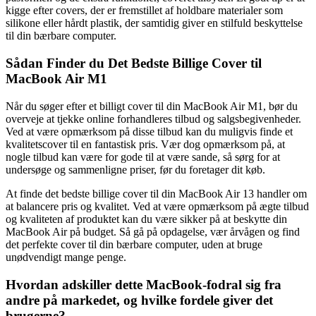
kigge efter covers, der er fremstillet af holdbare materialer som
silikone eller hårdt plastik, der samtidig giver en stilfuld beskyttelse
til din bærbare computer.
Sådan Finder du Det Bedste Billige Cover til
MacBook Air M1
Når du søger efter et billigt cover til din MacBook Air M1, bør du
overveje at tjekke online forhandleres tilbud og salgsbegivenheder.
Ved at være opmærksom på disse tilbud kan du muligvis finde et
kvalitetscover til en fantastisk pris. Vær dog opmærksom på, at
nogle tilbud kan være for gode til at være sande, så sørg for at
undersøge og sammenligne priser, før du foretager dit køb.
At finde det bedste billige cover til din MacBook Air 13 handler om
at balancere pris og kvalitet. Ved at være opmærksom på ægte tilbud
og kvaliteten af produktet kan du være sikker på at beskytte din
MacBook Air på budget. Så gå på opdagelse, vær årvågen og find
det perfekte cover til din bærbare computer, uden at bruge
unødvendigt mange penge.
Hvordan adskiller dette MacBook-fodral sig fra
andre på markedet, og hvilke fordele giver det
brugerne?