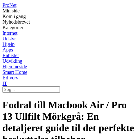
Pro
Net
Min side
Kom i gang
Nyhedsbrevet
Kategorier
Internet
Udstyr
Hjælp
Apps
Enheder
Udvikling
Hjemmeside
Smart Home
Erhverv
IT
Fodral till Macbook Air / Pro
13 Ullfilt Mörkgrå: En
detaljeret guide til det perfekte