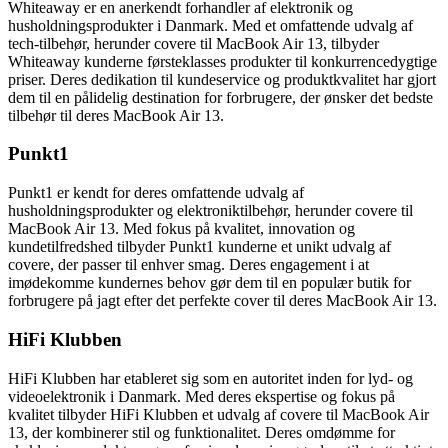
Whiteaway er en anerkendt forhandler af elektronik og
husholdningsprodukter i Danmark. Med et omfattende udvalg af
tech-tilbehør, herunder covere til MacBook Air 13, tilbyder
Whiteaway kunderne førsteklasses produkter til konkurrencedygtige
priser. Deres dedikation til kundeservice og produktkvalitet har gjort
dem til en pålidelig destination for forbrugere, der ønsker det bedste
tilbehør til deres MacBook Air 13.
Punkt1
Punkt1 er kendt for deres omfattende udvalg af
husholdningsprodukter og elektroniktilbehør, herunder covere til
MacBook Air 13. Med fokus på kvalitet, innovation og
kundetilfredshed tilbyder Punkt1 kunderne et unikt udvalg af
covere, der passer til enhver smag. Deres engagement i at
imødekomme kundernes behov gør dem til en populær butik for
forbrugere på jagt efter det perfekte cover til deres MacBook Air 13.
HiFi Klubben
HiFi Klubben har etableret sig som en autoritet inden for lyd- og
videoelektronik i Danmark. Med deres ekspertise og fokus på
kvalitet tilbyder HiFi Klubben et udvalg af covere til MacBook Air
13, der kombinerer stil og funktionalitet. Deres omdømme for