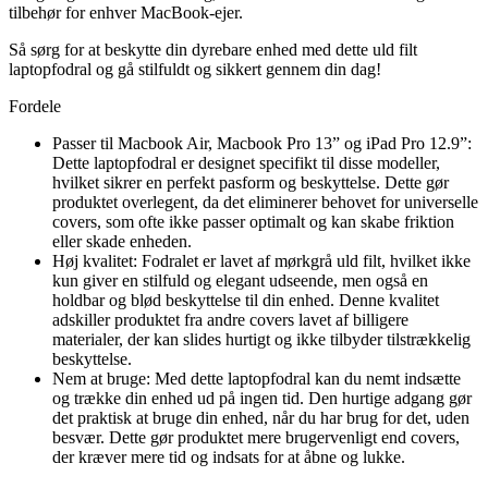
tilbehør for enhver MacBook-ejer.
Så sørg for at beskytte din dyrebare enhed med dette uld filt
laptopfodral og gå stilfuldt og sikkert gennem din dag!
Fordele
Passer til Macbook Air, Macbook Pro 13” og iPad Pro 12.9”:
Dette laptopfodral er designet specifikt til disse modeller,
hvilket sikrer en perfekt pasform og beskyttelse. Dette gør
produktet overlegent, da det eliminerer behovet for universelle
covers, som ofte ikke passer optimalt og kan skabe friktion
eller skade enheden.
Høj kvalitet: Fodralet er lavet af mørkgrå uld filt, hvilket ikke
kun giver en stilfuld og elegant udseende, men også en
holdbar og blød beskyttelse til din enhed. Denne kvalitet
adskiller produktet fra andre covers lavet af billigere
materialer, der kan slides hurtigt og ikke tilbyder tilstrækkelig
beskyttelse.
Nem at bruge: Med dette laptopfodral kan du nemt indsætte
og trække din enhed ud på ingen tid. Den hurtige adgang gør
det praktisk at bruge din enhed, når du har brug for det, uden
besvær. Dette gør produktet mere brugervenligt end covers,
der kræver mere tid og indsats for at åbne og lukke.