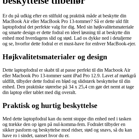
beskyttelse tilbehør
Er du på udkig efter en stilfuld og praktisk måde at beskytte din
MacBook Air eller MacBook Pro 13-tommer? Så er dette uld filt
laptopfodral det perfekte valg for dig. Med sin højkvalitetsmateriale
og smarte design er dette fodral en ideel løsning til at beskytte din
enhed mod hverdagens slid og stød. Lad os dykke ned i detaljerne
og se, hvorfor dette fodral er et must-have for enhver MacBook-ejer.
Højkvalitetsmaterialer og design
Dette laptopfodral er skabt til at passe perfekt til din Macbook Air
eller Macbook Pro 13-tommer samt iPad Pro 12.9. Lavet af mørkgrå
uldfilt, tilbyder dette fodral en blød og slidstærk beskyttelse til din
enhed. Den praktiske størrelse på 34 x 25,4 cm gør det nemt at tage
din laptop eller tablet med dig overalt.
Praktisk og hurtig beskyttelse
Med dette laptopfodral kan du nemt stoppe din enhed ned i tasken
og trække den op igen på nul-komma-fem. Fodralet tilbyder en
sikker pasform og beskyttelse mod ridser, stød og snavs, så du kan
have ro i sindet, uanset hvor du er.