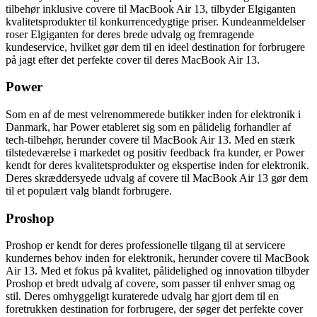
tilbehør inklusive covere til MacBook Air 13, tilbyder Elgiganten
kvalitetsprodukter til konkurrencedygtige priser. Kundeanmeldelser
roser Elgiganten for deres brede udvalg og fremragende
kundeservice, hvilket gør dem til en ideel destination for forbrugere
på jagt efter det perfekte cover til deres MacBook Air 13.
Power
Som en af de mest velrenommerede butikker inden for elektronik i
Danmark, har Power etableret sig som en pålidelig forhandler af
tech-tilbehør, herunder covere til MacBook Air 13. Med en stærk
tilstedeværelse i markedet og positiv feedback fra kunder, er Power
kendt for deres kvalitetsprodukter og ekspertise inden for elektronik.
Deres skræddersyede udvalg af covere til MacBook Air 13 gør dem
til et populært valg blandt forbrugere.
Proshop
Proshop er kendt for deres professionelle tilgang til at servicere
kundernes behov inden for elektronik, herunder covere til MacBook
Air 13. Med et fokus på kvalitet, pålidelighed og innovation tilbyder
Proshop et bredt udvalg af covere, som passer til enhver smag og
stil. Deres omhyggeligt kuraterede udvalg har gjort dem til en
foretrukken destination for forbrugere, der søger det perfekte cover