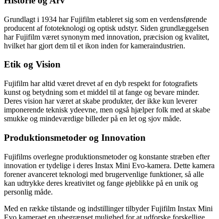
Historie og Arv
Grundlagt i 1934 har Fujifilm etableret sig som en verdensførende
producent af fototeknologi og optisk udstyr. Siden grundlæggelsen
har Fujifilm været synonym med innovation, præcision og kvalitet,
hvilket har gjort dem til et ikon inden for kameraindustrien.
Etik og Vision
Fujifilm har altid været drevet af en dyb respekt for fotografiets
kunst og betydning som et middel til at fange og bevare minder.
Deres vision har været at skabe produkter, der ikke kun leverer
imponerende teknisk ydeevne, men også hjælper folk med at skabe
smukke og mindeværdige billeder på en let og sjov måde.
Produktionsmetoder og Innovation
Fujifilms overlegne produktionsmetoder og konstante stræben efter
innovation er tydelige i deres Instax Mini Evo-kamera. Dette kamera
forener avanceret teknologi med brugervenlige funktioner, så alle
kan udtrykke deres kreativitet og fange øjeblikke på en unik og
personlig måde.
Med en række tilstande og indstillinger tilbyder Fujifilm Instax Mini
Evo kameraet en ubegrænset mulighed for at udforske forskellige