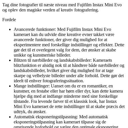
Tag dine fotografier til næste niveau med Fujifilm Instax Mini Evo
og oplev den magiske verden af kreativ fotografering.
Fordele
Avancerede funktioner: Med Fujifilm Instax Mini Evo
kameraet kan du udvide dine kreative evner takket være
avancerede funktioner, der giver dig mulighed for at
eksperimentere med forskellige indstillinger og effekter. Dette
gør det til et overlegent valg for dem, der ønsker at skabe
unikke og kunstneriske billeder.
Blitzen til nærbilleder og landskabsbilleder: Kameraets
blitzfunktion er alsidig nok til at håndtere både nærbilleder og
landskabsbilleder, hvilket giver dig mulighed for at tage
skarpe og velbelyste billeder under alle forhold. Dette gør det
ideelt til enhver fotograferingssituation.
Mange indstillinger: Uanset om du er en romantiker, en
kunstner, en festabe eller har børn eller dyr, kan dette kamera
hjælpe dig med at indfange minderne med sine forskellige
tilstande. Fra levende farver til et klassisk look, har Instax
Mini Evo kameraet de rette indstillinger til at skabe præcis det
udtryk, du ønsker.
Automatisk eksponeringstilpasning: Med automatisk
eksponeringstilpasning kan kameraet tilpasse sig de
omgivende lysforhold og vælge den optimale eksponering,