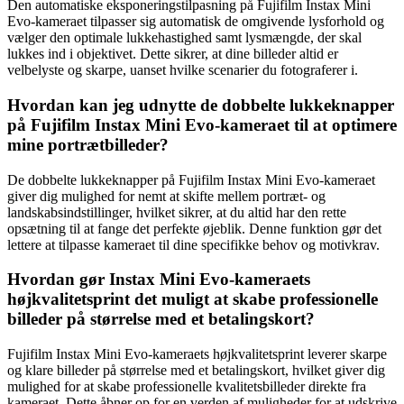
Den automatiske eksponeringstilpasning på Fujifilm Instax Mini
Evo-kameraet tilpasser sig automatisk de omgivende lysforhold og
vælger den optimale lukkehastighed samt lysmængde, der skal
lukkes ind i objektivet. Dette sikrer, at dine billeder altid er
velbelyste og skarpe, uanset hvilke scenarier du fotograferer i.
Hvordan kan jeg udnytte de dobbelte lukkeknapper
på Fujifilm Instax Mini Evo-kameraet til at optimere
mine portrætbilleder?
De dobbelte lukkeknapper på Fujifilm Instax Mini Evo-kameraet
giver dig mulighed for nemt at skifte mellem portræt- og
landskabsindstillinger, hvilket sikrer, at du altid har den rette
opsætning til at fange det perfekte øjeblik. Denne funktion gør det
lettere at tilpasse kameraet til dine specifikke behov og motivkrav.
Hvordan gør Instax Mini Evo-kameraets
højkvalitetsprint det muligt at skabe professionelle
billeder på størrelse med et betalingskort?
Fujifilm Instax Mini Evo-kameraets højkvalitetsprint leverer skarpe
og klare billeder på størrelse med et betalingskort, hvilket giver dig
mulighed for at skabe professionelle kvalitetsbilleder direkte fra
kameraet. Dette åbner op for en verden af muligheder for at udskrive