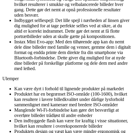
hvilket resulterer i smukke og velbalancerede billeder hver
gang. Dette gør det nemt at opnå professionelle resultater
uden besvær.
Indbygget selfiespejl: Det lille spejl i nærheden af linsen giver
dig mulighed for at tage perfekte selfies ved at sikre, at du
altid er korrekt indrammet. Dette gør det nemt at få flotte
portrætbilleder uden at skulle gætte på kompositionen.
Instax Mini Evo-app: Med den tilhørende app kan du nemt
dele dine billeder med familie og venner, gemme dem i digitalt
format og endda printe dem direkte fra din smartphone via
Bluetooth-forbindelse. Dette giver dig mulighed for at nyde
dine billeder på forskellige platforme og dele dem med andre
med lethed.
Ulemper
Kan være dyrt i forhold til lignende produkter på markedet
Produktet har en begrænset ISO-område (100-1600), hvilket
kan resultere i lavere billedkvalitet under dårlige lysforhold
sammenlignet med kameraer med bredere ISO-områder
Manglende Wi-Fi-forbindelse kan gøre det besværligt at
overføre billeder trådløst til andre enheder
Den indbyggede flash kan være for kraftig i visse situationer,
hvilket kan resultere i overeksponerede billeder
Produktets design og vægt kan være mindre ergonomisk og