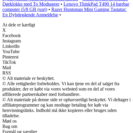
Dørklokke med To Modtagere
•
Lenovo ThinkPad T490 14 bærbar
computer i5/8 GB (sort)
•
Razer Huntsman Mini Gaming Tastatur:
En Dybdegående Anmeldelse
•
At dele er kærligt
X
Facebook
Instagram
LinkedIn
YouTube
Pinterest
TikTok
Mail
RSS
© Alt materiale er beskyttet.
© Alle rettigheder forbeholdes. Vi kan tjene en del af salget fra
produkter, der er købt via vores websted som en del af vores
affilierede partnerskaber med forhandlere.
© Alt materiale på denne side er ophavsretligt beskyttet. Vi deltager i
affiliateprogrammer og kan modtage betaling for køb via
henvisningslinks. Indhold må ikke kopieres eller bruges uden
tilladelse.
Mød os
Bag om
Formål og værdier