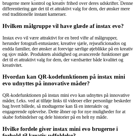
brugerne mere kontrol og kreativ frihed over deres udskrifter. Denne
differentiering gør det til et attraktivt valg for dem, der ønsker mere
end traditionelle instant kameraer.
Hvilken målgruppe vil have glæde af instax evo?
Instax evo vil være attraktivt for en bred vifte af målgrupper,
herunder fotografi-entusiaster, kreative sjæle, rejseaficionados og
endda familier, der ønsker at forevige særlige øjeblikke på en kreativ
og sjov måde. Produktets alsidighed og avancerede funktioner gør
det til et attraktivt valg for dem, der værdsætter både kvalitet og
kreativitet.
Hvordan kan QR-kodefunktionen på instax mini
evo udnyttes på innovative måder?
QR-kodefunktionen på instax mini evo kan udnyttes på innovative
måder, f.eks. ved at tilføje links til videoer eller personlige beskeder
bag hvert billede, så modtagerne kan få en interaktiv og
engagerende oplevelse. Dette åbner op for nye muligheder for at
skabe forbindelser og dele historier på en helt ny måde.
Hvilke fordele giver instax mini evo brugerne i
forhold til kreativ udfoldelse?