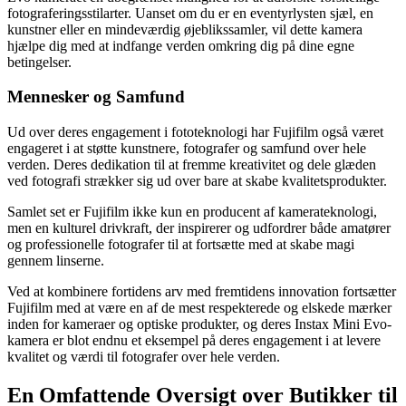
fotograferingsstilarter. Uanset om du er en eventyrlysten sjæl, en
kunstner eller en mindeværdig øjeblikssamler, vil dette kamera
hjælpe dig med at indfange verden omkring dig på dine egne
betingelser.
Mennesker og Samfund
Ud over deres engagement i fototeknologi har Fujifilm også været
engageret i at støtte kunstnere, fotografer og samfund over hele
verden. Deres dedikation til at fremme kreativitet og dele glæden
ved fotografi strækker sig ud over bare at skabe kvalitetsprodukter.
Samlet set er Fujifilm ikke kun en producent af kamerateknologi,
men en kulturel drivkraft, der inspirerer og udfordrer både amatører
og professionelle fotografer til at fortsætte med at skabe magi
gennem linserne.
Ved at kombinere fortidens arv med fremtidens innovation fortsætter
Fujifilm med at være en af de mest respekterede og elskede mærker
inden for kameraer og optiske produkter, og deres Instax Mini Evo-
kamera er blot endnu et eksempel på deres engagement i at levere
kvalitet og værdi til fotografer over hele verden.
En Omfattende Oversigt over Butikker til