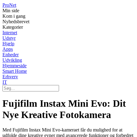
Pro
Net
Min side
Kom i gang
Nyhedsbrevet
Kategorier
Internet
Udstyr
Hjælp
Apps
Enheder
Udvikling
Hjemmeside
Smart Home
Erhverv
IT
Fujifilm Instax Mini Evo: Dit
Nye Kreative Fotokamera
Med Fujifilm Instax Mini Evo-kameraet får du mulighed for at
udfolde dine kreative evner med avancerede funktioner og forbedret