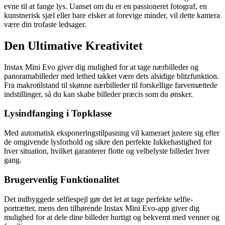
evne til at fange lys. Uanset om du er en passioneret fotograf, en
kunstnerisk sjæl eller bare elsker at forevige minder, vil dette kamera
være din trofaste ledsager.
Den Ultimative Kreativitet
Instax Mini Evo giver dig mulighed for at tage nærbilleder og
panoramabilleder med lethed takket være dets alsidige blitzfunktion.
Fra makrotilstand til skønne nærbilleder til forskellige farvemættede
indstillinger, så du kan skabe billeder præcis som du ønsker.
Lysindfanging i Topklasse
Med automatisk eksponeringstilpasning vil kameraet justere sig efter
de omgivende lysforhold og sikre den perfekte lukkehastighed for
hver situation, hvilket garanterer flotte og velbelyste billeder hver
gang.
Brugervenlig Funktionalitet
Det indbyggede selfiespejl gør det let at tage perfekte selfie-
portrætter, mens den tilhørende Instax Mini Evo-app giver dig
mulighed for at dele dine billeder hurtigt og bekvemt med venner og