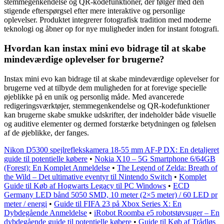
stemmegenkendelse og QR-kodefunktioner, der følger med den
stigende efterspørgsel efter mere interaktive og personlige
oplevelser. Produktet integrerer fotografisk tradition med moderne
teknologi og åbner op for nye muligheder inden for instant fotografi.
Hvordan kan instax mini evo bidrage til at skabe
mindeværdige oplevelser for brugerne?
Instax mini evo kan bidrage til at skabe mindeværdige oplevelser for
brugerne ved at tilbyde dem muligheden for at forevige specielle
øjeblikke på en unik og personlig måde. Med avancerede
redigeringsværktøjer, stemmegenkendelse og QR-kodefunktioner
kan brugerne skabe smukke udskrifter, der indeholder både visuelle
og auditive elementer og dermed forstærke betydningen og følelsen
af de øjeblikke, der fanges.
Nikon D5300 spejlreflekskamera 18-55 mm AF-P DX: En detaljeret
guide til potentielle købere
•
Nokia X10 – 5G Smartphone 6/64GB
(Forest): En Komplet Anmeldelse
•
The Legend of Zelda: Breath of
the Wild – Det ultimative eventyr til Nintendo Switch
•
Komplet
Guide til Køb af Hogwarts Legacy til PC Windows
•
ECD
Germany LED bånd 5050 SMD, 10 meter (2×5 meter) / 60 LED pr
meter / energi
•
Guide til FIFA 23 på Xbox Series X: En
Dybdegående Anmeldelse
•
iRobot Roomba e5 robotstøvsuger – En
dybdegående guide til potentielle købere
•
Guide til Køb af Trådløs