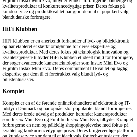
Fujifilm Instax Mini Evo, tilbyder Punkt1 forbrugerne pålidelige og
kvalitetsprodukter til konkurrencedygtige priser. Deres fokus på
kundeservice og produktkvalitet har gjort dem til et populært valg
blandt danske forbrugere.
HiFi Klubben
HiFi Klubben er en anerkendt forhandler af lyd- og bildelektronik
og har etableret et stærkt omdømme for deres ekspertise og
kvalitetsprodukter. Med deres fokus på teknologisk innovation og
kvalitetstjeneste tilbyder HiFi Klubben et ideelt miljø for forbrugere,
der søger avancerede kamerateknologier som Instax Mini Evo og
Fujifilm Instax Mini Evo. Deres commitment til kvalitet og faglig
ekspertise gør dem til et foretrukket valg blandt lyd- og
billedentusiaster.
Komplet
Komplet er en af de førende onlineforhandlere af elektronik og IT-
udstyr i Danmark og har opnået stor popularitet blandt forbrugerne.
Med deres brede udvalg af produkter, herunder kameraprodukter
som Instax Mini Evo og Fujifilm Instax Mini Evo, tilbyder Komplet
forbrugerne en nem og pålidelig shoppingoplevelse med fokus på
kvalitet og konkurrencedygtige priser. Deres brugervenlige platform
og kundeservice gør dem til et ideelt valg for tech-entusiaster, der