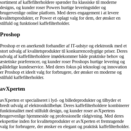
sortiment af kaffefilterholdere spænder fra klassiske til moderne
designs, og kunder roser Powers hurtige leveringstider og
brugervenlige online platform. Med deres engagement i at levere
kvalitetsprodukter, er Power et oplagt valg for dem, der ønsker en
stilfuld og funktionel kaffefilterholder.
Proshop
Proshop er en anerkendt forhandler af IT-udstyr og elektronik med et
stort udvalg af kvalitetsprodukter til konkurrencedygtige priser. Deres
udvalg af kaffefilterholdere imødekommer både praktiske behov og
æstetiske præferencer, og kunder roser Proshops hurtige levering og
pålidelige kundeservice. Med deres fokus på teknologi og innovation
er Proshop et ideelt valg for forbrugere, der ønsker en moderne og
stilfuld kaffefilterholder.
avXperten
avXperten er specialiseret i lyd- og billedeprodukter og tilbyder et
bredt udvalg af elektroniktilbehør. Deres kaffefilterholdere kombinerer
funktionalitet med stilfuldt design, og kunder roser avXpertens
brugervenlige hjemmeside og professionelle rådgivning. Med deres
ekspertise inden for kvalitetsprodukter er avXperten et fremragende
valg for forbrugere, der ønsker en elegant og praktisk kaffefilterholder.