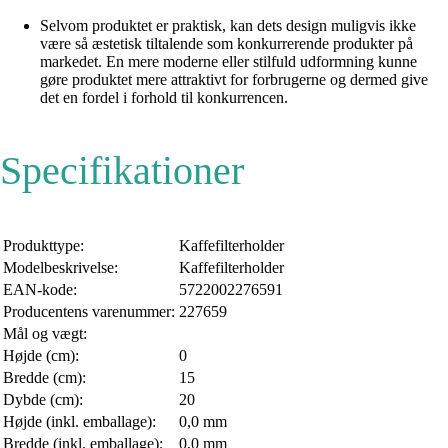
Selvom produktet er praktisk, kan dets design muligvis ikke
være så æstetisk tiltalende som konkurrerende produkter på
markedet. En mere moderne eller stilfuld udformning kunne
gøre produktet mere attraktivt for forbrugerne og dermed give
det en fordel i forhold til konkurrencen.
Specifikationer
Produkttype:
Kaffefilterholder
Modelbeskrivelse:
Kaffefilterholder
EAN-kode:
5722002276591
Producentens varenummer:
227659
Mål og vægt:
Højde (cm):
0
Bredde (cm):
15
Dybde (cm):
20
Højde (inkl. emballage):
0,0 mm
Bredde (inkl. emballage):
0,0 mm