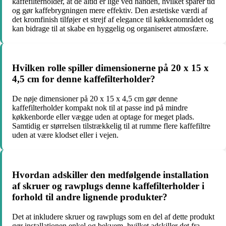
kaffefilterholder, at de altid er lige ved hånden, hvilket sparer tid
og gør kaffebrygningen mere effektiv. Den æstetiske værdi af
det kromfinish tilføjer et strejf af elegance til køkkenområdet og
kan bidrage til at skabe en hyggelig og organiseret atmosfære.
Hvilken rolle spiller dimensionerne på 20 x 15 x
4,5 cm for denne kaffefilterholder?
De nøje dimensioner på 20 x 15 x 4,5 cm gør denne
kaffefilterholder kompakt nok til at passe ind på mindre
køkkenborde eller vægge uden at optage for meget plads.
Samtidig er størrelsen tilstrækkelig til at rumme flere kaffefiltre
uden at være klodset eller i vejen.
Hvordan adskiller den medfølgende installation
af skruer og rawplugs denne kaffefilterholder i
forhold til andre lignende produkter?
Det at inkludere skruer og rawplugs som en del af dette produkt
gør installationen enkel og bekvem, hvilket adskiller det fra