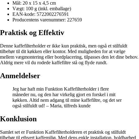
Mål: 20 x 15 x 4,5 cm
Vægt: 100 g (inkl. emballage)
EAN-kode: 5722002276591
Producentens varenummer: 227659
Praktisk og Effektiv
Denne kaffefilterholder er ikke kun praktisk, men også et stilfuldt
tilbehør til dit køkken eller kontor. Med muligheden for at vælge
mellem vægmontering eller bordplacering, tilpasses den let dine behov.
Aldrig mere vil du rodede kaffefiltre stå og flyde rundt.
Anmeldelser
Jeg har haft min Funktion Kaffefilterholder i flere
måneder nu, og den har virkelig gjort en forskel i mit
køkken. Altid nem adgang til mine kaffefiltre, og det ser
også stilfuldt ud! – Maria, tilfreds kunde
Konklusion
Samlet set er Funktion Kaffefilterholderen et praktisk og stilfuldt
tilbehør til ethvert kaffemiljø. Med dens enkle installation, holdbarhed