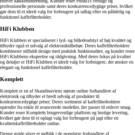
enhver køkkenindretning. Kunder roser Punkt1s venlige og
professionelle personale samt deres konkurrencedygtige priser, hvilket
gør dem til et ideelt valg for forbrugere på udkig efter en pålidelig og
funktionel kaffefilterholder.
HiFi Klubben
HiFi Klubben er specialiseret i lyd- og billedeudstyr af høj kvalitet og
tilbyder også et udvalg af elektroniktilbehør. Deres kaffefilterholdere
kombinerer stilfuldt design med praktisk funktionalitet, og kunder roser
HiFi Klubbens ekspertise og rådgivning. Med deres fokus på kvalitet
og detaljer er HiFi Klubben et ideelt valg for forbrugere, der ønsker en
elegant og funktionel kaffefilterholder.
Komplett
Komplett er en af Skandinaviens største online forhandlere af
elektronik og tilbyder et bredt udvalg af produkter til
konkurrencedygtige priser. Deres sortiment af kaffefilterholdere
spænder fra enkle til avancerede modeller, der passer til enhver smag.
Kunder roser Kompletts brugervenlige platform og hurtige levering,
hvilket gør dem til et oplagt valg for forbrugere på jagt efter en
kvalitetskaffefilterholder online.
Denne guide giver et indblik i de populære forhandlere af