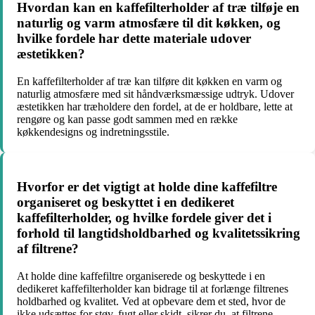
Hvordan kan en kaffefilterholder af træ tilføje en
naturlig og varm atmosfære til dit køkken, og
hvilke fordele har dette materiale udover
æstetikken?
En kaffefilterholder af træ kan tilføre dit køkken en varm og
naturlig atmosfære med sit håndværksmæssige udtryk. Udover
æstetikken har træholdere den fordel, at de er holdbare, lette at
rengøre og kan passe godt sammen med en række
køkkendesigns og indretningsstile.
Hvorfor er det vigtigt at holde dine kaffefiltre
organiseret og beskyttet i en dedikeret
kaffefilterholder, og hvilke fordele giver det i
forhold til langtidsholdbarhed og kvalitetssikring
af filtrene?
At holde dine kaffefiltre organiserede og beskyttede i en
dedikeret kaffefilterholder kan bidrage til at forlænge filtrenes
holdbarhed og kvalitet. Ved at opbevare dem et sted, hvor de
ikke udsættes for støv, fugt eller skidt, sikrer du, at filtrene