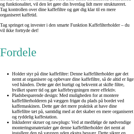
og funktionalitet, vil den let gøre din hverdag lidt mere struktureret.
Tag kontrollen over dine kaffefiltre og gør dig klar til en mere
organiseret kaffetid.
Tag springet og invester i den smarte Funktion Kaffefilterholder – du
vil ikke fortryde det!
Fordele
Holder styr på dine kaffefiltre: Denne kaffefilterholder gør det
nemt at organisere og opbevare dine kaffefiltre, så de altid er lige
ved hånden. Dette gør det hurtigt og bekvemt at skifte filtre,
hvilket sparer tid og gør kaffebrygningen mere effektiv.
Pladsbesparende design: Med muligheden for at montere
kaffefilterholderen på væggen frigør du plads på bordet ved
kaffemaskinen. Dette gør det mere praktisk at have dine
kaffefiltre tæt på, samtidig med at det skaber en mere organiseret
og ryddelig kaffestation.
Inkluderer skruer og rawplugs: Ved at medfølge de nødvendige
monteringsmaterialer gør denne kaffefilterholder det nemt at
installere den på væggen uden ekstra besvær. Dette sikrer en