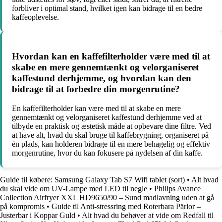
forbliver i optimal stand, hvilket igen kan bidrage til en bedre
kaffeoplevelse.
Hvordan kan en kaffefilterholder være med til at
skabe en mere gennemtænkt og velorganiseret
kaffestund derhjemme, og hvordan kan den
bidrage til at forbedre din morgenrutine?
En kaffefilterholder kan være med til at skabe en mere
gennemtænkt og velorganiseret kaffestund derhjemme ved at
tilbyde en praktisk og æstetisk måde at opbevare dine filtre. Ved
at have alt, hvad du skal bruge til kaffebrygning, organiseret på
én plads, kan holderen bidrage til en mere behagelig og effektiv
morgenrutine, hvor du kan fokusere på nydelsen af din kaffe.
Guide til købere: Samsung Galaxy Tab S7 Wifi tablet (sort)
•
Alt hvad
du skal vide om UV-Lampe med LED til negle
•
Philips Avance
Collection Airfryer XXL HD9650/90 – Sund madlavning uden at gå
på kompromis
•
Guide til Anti-stressring med Roterbara Pärlor –
Justerbar i Koppar Guld
•
Alt hvad du behøver at vide om Redfall til