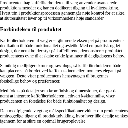
Producenten bag kaffefilterholderen til væg anvender avancerede
produktionsmetoder og har en dedikeret tilgang til kvalitetssikring.
Hvert trin i produktionsprocessen gennemgår nøje kontrol for at sikre,
at slutresultatet lever op til virksomhedens høje standarder.
Forbindelsen til produktet
Kaffefilterholderen til væg er et glimrende eksempel på producentens
dedikation til både funktionalitet og æstetik. Med en praktisk og let
design, der nemt holder styr på kaffefiltrene, demonstrerer produktet
producentens evne til at skabe enkle løsninger til dagligdagens behov.
Samtidig medfølger skruer og rawplugs, så kaffefilterholderen både
kan placeres på bordet ved kaffemaskinen eller monteres elegant på
væggen. Dette viser producentens hensyntagen til brugernes
forskellige behov og præferencer.
Med fokus på detaljer som kromfinish og dimensioner, der gør det
nemt at integrere kaffefilterholderen i ethvert køkkenmiljø, viser
producenten en forståelse for både funktionalitet og design.
Den medfølgende vægt og mål-specifikationer vidner om producentens
omhyggelige tilgang til produktudvikling, hvor hver lille detalje tænkes
igennem for at sikre en optimal brugeroplevelse.