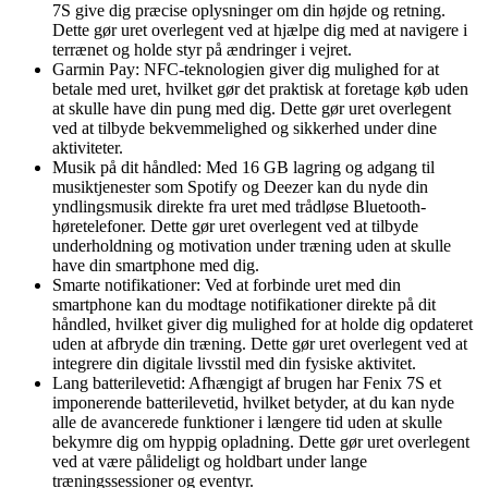
7S give dig præcise oplysninger om din højde og retning.
Dette gør uret overlegent ved at hjælpe dig med at navigere i
terrænet og holde styr på ændringer i vejret.
Garmin Pay: NFC-teknologien giver dig mulighed for at
betale med uret, hvilket gør det praktisk at foretage køb uden
at skulle have din pung med dig. Dette gør uret overlegent
ved at tilbyde bekvemmelighed og sikkerhed under dine
aktiviteter.
Musik på dit håndled: Med 16 GB lagring og adgang til
musiktjenester som Spotify og Deezer kan du nyde din
yndlingsmusik direkte fra uret med trådløse Bluetooth-
høretelefoner. Dette gør uret overlegent ved at tilbyde
underholdning og motivation under træning uden at skulle
have din smartphone med dig.
Smarte notifikationer: Ved at forbinde uret med din
smartphone kan du modtage notifikationer direkte på dit
håndled, hvilket giver dig mulighed for at holde dig opdateret
uden at afbryde din træning. Dette gør uret overlegent ved at
integrere din digitale livsstil med din fysiske aktivitet.
Lang batterilevetid: Afhængigt af brugen har Fenix 7S et
imponerende batterilevetid, hvilket betyder, at du kan nyde
alle de avancerede funktioner i længere tid uden at skulle
bekymre dig om hyppig opladning. Dette gør uret overlegent
ved at være pålideligt og holdbart under lange
træningssessioner og eventyr.