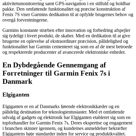
aktivitetsmonitorering samt GPS-navigation i en stilfuld og holdbar
pakke. Den omfattende funktionalitet og præcise konstruktion af
Fenix 7S viser Garmins dedikation til at opfylde brugernes behov og
overgå forventningerne.
Garmins konstante stræben efter innovation og forbedring afspejler
sig tydeligt i hvert produkt, de skaber. Med en dedikation til at give
brugerne en oplevelse af ekstraordinær præcision, pålidelighed og
funktionalitet har Garmin cementeret sig som en af de mest betroede
og respekterede producenter af avancerede elektroniske enheder.
En Dybdegående Gennemgang af
Forretninger til Garmin Fenix 7s i
Danmark
Elgiganten
Elgiganten er en af Danmarks førende elektronikkæder og en
pålidelig destination for teknologientusiaster. Med et omfattende
udvalg af gadgets og elektronik har Elgiganten etableret sig som en
topforhandler for Garmin Fenix 7s. Deres ekspertise og engagement
i branchen skinner igennem, og kundernes anmeldelser bekræfter
Elgigantens høje standarder inden for service og produktkvalitet.