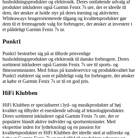
husholdningsprodukter og elektronik. Deres omfattende udvalg af
produkter inkluderer også Garmin Fenix 7s ure, der er ideelle til
dem, der ønsker at holde styr på deres træning og aktiviteter.
Whiteaways brugerorienterede tilgang og kvalitetsprodukter gør
dem til et fremragende valg for forbrugere, der ønsker at investere i
et pålideligt Garmin Fenix 7s ur.
Punkt1
Punkt1 bestræber sig på at tilbyde prisvenlige
husholdningsprodukter og elektronik til danske forbrugere. Deres
sortiment inkluderer også Garmin Fenix 7s ure til sports- og
fitnessentusiaster. Med fokus på kundeservice og produktkvalitet har
Punkt1 etableret sig som et pålideligt valg for forbrugere, der ønsker
at købe et Garmin Fenix 7s ur til en god pris.
HiFi Klubben
HiFi Klubben er specialiseret i lyd- og musikprodukter af høj
kvalitet og tilbyder et enestående udvalg af teknologiprodukter.
Deres sortiment inkluderer også Garmin Fenix 7s ure, der er
populære blandt aktive individer og sportsentusiaster. Med
ekspertise inden for lydteknologi og en passion for
kvalitetsprodukter er HiFi Klubben det ideelle sted at udforske og