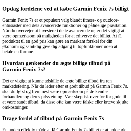
Opdag fordelene ved at købe Garmin Fenix 7s billigt
Garmin Fenix 7s er et populært valg blandt fitness- og outdoor-
entusiaster med dets avancerede funktioner og pålidelige præstation.
Når du overvejer at investere i dette avancerede ur, er det vigtigt at
være opmærksom på muligheden for at erhverve det billigt. At få
produktet til en god pris kan gøre en markant forskel for din
økonomi og samtidig give dig adgang til topfunktioner uden at
betale en formue.
Hvordan genkender du ægte billige tilbud på
Garmin Fenix 7s?
Det er vigtigt at kunne adskille de ægte billige tilbud fra ren
markedsføring. Når du leder efter et godt tilbud på Garmin Fenix 7s,
skal du først og fremmest være opmærksom på de kendte
forhandlere og deres prissætning. Vær skeptisk over for for gode til
at være sandt tilbud, da disse ofte kan være falske eller kræve skjulte
omkostninger.
Drage fordel af tilbud på Garmin Fenix 7s
En anden effektiv måde at få Garmin Fenix 7s billigt er at holde øje