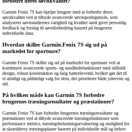
forbedre deres søvnkvalitet?
Garmin Fenix 7S kan hjælpe brugere med at forbedre deres
søvnkvalitet ved at tilbyde avancerede søvnsporingstools, som
analyserer søvnstadiernes varighed og kvalitet samt giver personlig
feedback og forslag til søvnforbedring baseret på brugerens
individuelle data.
Hvordan skiller Garmin.Fenix 7S sig ud på
markedet for sportsure?
Garmin Fenix 7S skiller sig ud på markedet for sportsure ved at
kombinere avancerede sports- og sundhedsfunktioner med stilfuldt
design, robust konstruktion og lang batterilevetid, hvilket gør det til
et alsidigt og pålideligt valg for dem, der prioriterer både ydeevne og
stil.
På hvilken måde kan Garmin 7S forbedre
brugernes træningsresultater og præstationer?
Garmin Fenix 7S kan forbedre brugernes træningsresultater og
præstationer ved at tilbyde avancerede træningsfunktioner som
performance metrics, træningsbelastningsevaluering og mulighed for
at skræddersy træningsplaner baseret på individuelle mål og behov.