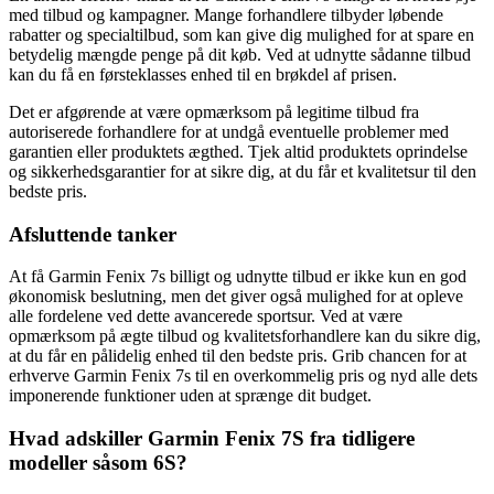
med tilbud og kampagner. Mange forhandlere tilbyder løbende
rabatter og specialtilbud, som kan give dig mulighed for at spare en
betydelig mængde penge på dit køb. Ved at udnytte sådanne tilbud
kan du få en førsteklasses enhed til en brøkdel af prisen.
Det er afgørende at være opmærksom på legitime tilbud fra
autoriserede forhandlere for at undgå eventuelle problemer med
garantien eller produktets ægthed. Tjek altid produktets oprindelse
og sikkerhedsgarantier for at sikre dig, at du får et kvalitetsur til den
bedste pris.
Afsluttende tanker
At få Garmin Fenix 7s billigt og udnytte tilbud er ikke kun en god
økonomisk beslutning, men det giver også mulighed for at opleve
alle fordelene ved dette avancerede sportsur. Ved at være
opmærksom på ægte tilbud og kvalitetsforhandlere kan du sikre dig,
at du får en pålidelig enhed til den bedste pris. Grib chancen for at
erhverve Garmin Fenix 7s til en overkommelig pris og nyd alle dets
imponerende funktioner uden at sprænge dit budget.
Hvad adskiller Garmin Fenix 7S fra tidligere
modeller såsom 6S?