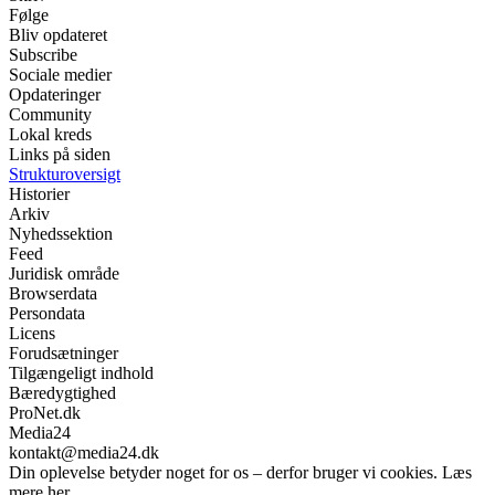
Følge
Bliv opdateret
Subscribe
Sociale medier
Opdateringer
Community
Lokal kreds
Links på siden
Strukturoversigt
Historier
Arkiv
Nyhedssektion
Feed
Juridisk område
Browserdata
Persondata
Licens
Forudsætninger
Tilgængeligt indhold
Bæredygtighed
ProNet.dk
Media24
kontakt@media24.dk
Din oplevelse betyder noget for os – derfor bruger vi cookies. Læs
mere her.