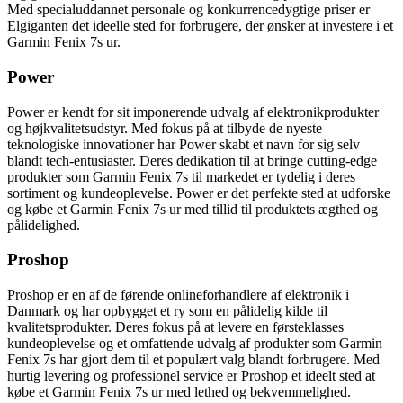
Med specialuddannet personale og konkurrencedygtige priser er
Elgiganten det ideelle sted for forbrugere, der ønsker at investere i et
Garmin Fenix 7s ur.
Power
Power er kendt for sit imponerende udvalg af elektronikprodukter
og højkvalitetsudstyr. Med fokus på at tilbyde de nyeste
teknologiske innovationer har Power skabt et navn for sig selv
blandt tech-entusiaster. Deres dedikation til at bringe cutting-edge
produkter som Garmin Fenix 7s til markedet er tydelig i deres
sortiment og kundeoplevelse. Power er det perfekte sted at udforske
og købe et Garmin Fenix 7s ur med tillid til produktets ægthed og
pålidelighed.
Proshop
Proshop er en af de førende onlineforhandlere af elektronik i
Danmark og har opbygget et ry som en pålidelig kilde til
kvalitetsprodukter. Deres fokus på at levere en førsteklasses
kundeoplevelse og et omfattende udvalg af produkter som Garmin
Fenix 7s har gjort dem til et populært valg blandt forbrugere. Med
hurtig levering og professionel service er Proshop et ideelt sted at
købe et Garmin Fenix 7s ur med lethed og bekvemmelighed.