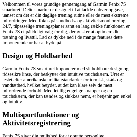
Velkommen til vores grundige gennemgang af Garmin Fenix 7S
smarturet! Dette smartur er designet til at tackle enhver opgave,
uanset om det er din daglige træning rutine eller de mest ekstreme
udfordringer. Med fokus på sundheds- og aktivitetsmonitorering
24/7, tilpasselige træningsplaner samt en lang række funktioner, er
Fenix 7S et pålideligt valg for dig, der ønsker at optimere din
træning og livsstil. Lad os dykke ned i de mange features dette
imponerende ur har at byde på.
Design og Holdbarhed
Garmin Fenix 7S smarturet imponerer med sit holdbare design og
ridsesikre linse, der beskytter den intuitive touchskærm. Uret er
testet efter amerikanske militærstandarder for termisk, stød- og
vandtæthed, hvilket betyder, at det kan klare selv de mest
udfordrende forhold. Med let tilgængelige knapper og en
touchskærm, der kan tændes og slukkes nemt, er betjeningen enkel
og intuitiv.
Multisportfunktioner og
Aktivitetsregistrering
Fenix 7S giver dig mulighed for at oprette personlige