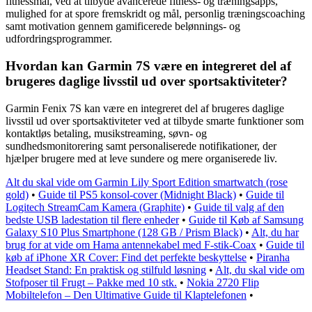
fitnessmål, ved at tilbyde avancerede fitness- og træningsapps,
mulighed for at spore fremskridt og mål, personlig træningscoaching
samt motivation gennem gamificerede belønnings- og
udfordringsprogrammer.
Hvordan kan Garmin 7S være en integreret del af
brugeres daglige livsstil ud over sportsaktiviteter?
Garmin Fenix 7S kan være en integreret del af brugeres daglige
livsstil ud over sportsaktiviteter ved at tilbyde smarte funktioner som
kontaktløs betaling, musikstreaming, søvn- og
sundhedsmonitorering samt personaliserede notifikationer, der
hjælper brugere med at leve sundere og mere organiserede liv.
Alt du skal vide om Garmin Lily Sport Edition smartwatch (rose
gold)
•
Guide til PS5 konsol-cover (Midnight Black)
•
Guide til
Logitech StreamCam Kamera (Graphite)
•
Guide til valg af den
bedste USB ladestation til flere enheder
•
Guide til Køb af Samsung
Galaxy S10 Plus Smartphone (128 GB / Prism Black)
•
Alt, du har
brug for at vide om Hama antennekabel med F-stik-Coax
•
Guide til
køb af iPhone XR Cover: Find det perfekte beskyttelse
•
Piranha
Headset Stand: En praktisk og stilfuld løsning
•
Alt, du skal vide om
Stofposer til Frugt – Pakke med 10 stk.
•
Nokia 2720 Flip
Mobiltelefon – Den Ultimative Guide til Klaptelefonen
•