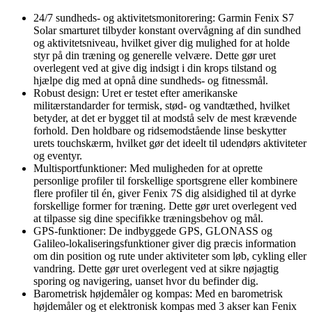
24/7 sundheds- og aktivitetsmonitorering: Garmin Fenix S7
Solar smarturet tilbyder konstant overvågning af din sundhed
og aktivitetsniveau, hvilket giver dig mulighed for at holde
styr på din træning og generelle velvære. Dette gør uret
overlegent ved at give dig indsigt i din krops tilstand og
hjælpe dig med at opnå dine sundheds- og fitnessmål.
Robust design: Uret er testet efter amerikanske
militærstandarder for termisk, stød- og vandtæthed, hvilket
betyder, at det er bygget til at modstå selv de mest krævende
forhold. Den holdbare og ridsemodstående linse beskytter
urets touchskærm, hvilket gør det ideelt til udendørs aktiviteter
og eventyr.
Multisportfunktioner: Med muligheden for at oprette
personlige profiler til forskellige sportsgrene eller kombinere
flere profiler til én, giver Fenix 7S dig alsidighed til at dyrke
forskellige former for træning. Dette gør uret overlegent ved
at tilpasse sig dine specifikke træningsbehov og mål.
GPS-funktioner: De indbyggede GPS, GLONASS og
Galileo-lokaliseringsfunktioner giver dig præcis information
om din position og rute under aktiviteter som løb, cykling eller
vandring. Dette gør uret overlegent ved at sikre nøjagtig
sporing og navigering, uanset hvor du befinder dig.
Barometrisk højdemåler og kompas: Med en barometrisk
højdemåler og et elektronisk kompas med 3 akser kan Fenix