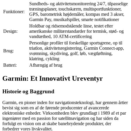
Sundheds- og aktivitetsmonitorering 24/7, tilpasselige
træningsplaner, touchskærm, multisportfunktioner,
Funktioner:
GPS, barometrisk højdemåler, kompas med 3 akser,
Garmin Pay, musikafspiller, smarte notifikationer
Holdbar og ridsemodstående linse, testet efter
Design:
amerikanske militærstandarder for termisk, stød- og
vandtæthed, 10 ATM-certificering
Personlige profiler til forskellige sportsgrene, op til
triatlon, aktivitetsregistrering, Garmin Connect-app,
Brug:
svømning, skydiving, golf, løb, vægtløftning,
klatring, cykling
Batteri:
Afhængig af brug
Garmin: Et Innovativt Ureventyr
Historie og Baggrund
Garmin, en pioner inden for navigationsteknologi, har gennem årtier
bevist sig som en af de førende producenter af avancerede
elektroniske enheder. Virksomheden blev grundlagt i 1989 af et par
ingeniører med en passion for satellitnavigation og har siden da
forfulgt en vision om at skabe banebrydende produkter, der
forbedrer vores livskvalitet.