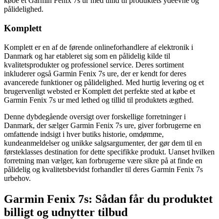
købe et Garmin Fenix 7s ur med tillid til produktets ydeevne og
pålidelighed.
Komplett
Komplett er en af de førende onlineforhandlere af elektronik i
Danmark og har etableret sig som en pålidelig kilde til
kvalitetsprodukter og professionel service. Deres sortiment
inkluderer også Garmin Fenix 7s ure, der er kendt for deres
avancerede funktioner og pålidelighed. Med hurtig levering og et
brugervenligt websted er Komplett det perfekte sted at købe et
Garmin Fenix 7s ur med lethed og tillid til produktets ægthed.
Denne dybdegående oversigt over forskellige forretninger i
Danmark, der sælger Garmin Fenix 7s ure, giver forbrugerne en
omfattende indsigt i hver butiks historie, omdømme,
kundeanmeldelser og unikke salgsargumenter, der gør dem til en
førsteklasses destination for dette specifikke produkt. Uanset hvilken
forretning man vælger, kan forbrugerne være sikre på at finde en
pålidelig og kvalitetsbevidst forhandler til deres Garmin Fenix 7s
urbehov.
Garmin Fenix 7s: Sådan får du produktet
billigt og udnytter tilbud