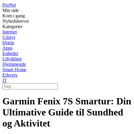
Pro
Net
Min side
Kom i gang
Nyhedsbrevet
Kategorier
Internet
Udstyr
Hjælp
Apps
Enheder
Udvikling
Hjemmeside
Smart Home
Erhverv
IT
Garmin Fenix 7S Smartur: Din
Ultimative Guide til Sundhed
og Aktivitet