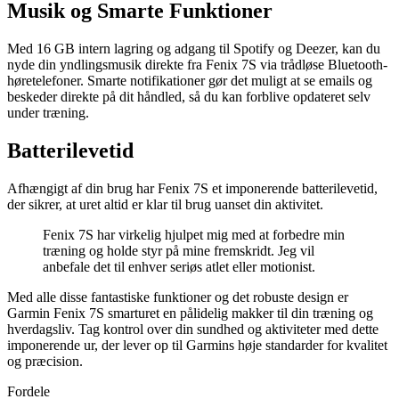
Musik og Smarte Funktioner
Med 16 GB intern lagring og adgang til Spotify og Deezer, kan du
nyde din yndlingsmusik direkte fra Fenix 7S via trådløse Bluetooth-
høretelefoner. Smarte notifikationer gør det muligt at se emails og
beskeder direkte på dit håndled, så du kan forblive opdateret selv
under træning.
Batterilevetid
Afhængigt af din brug har Fenix 7S et imponerende batterilevetid,
der sikrer, at uret altid er klar til brug uanset din aktivitet.
Fenix 7S har virkelig hjulpet mig med at forbedre min
træning og holde styr på mine fremskridt. Jeg vil
anbefale det til enhver seriøs atlet eller motionist.
Med alle disse fantastiske funktioner og det robuste design er
Garmin Fenix 7S smarturet en pålidelig makker til din træning og
hverdagsliv. Tag kontrol over din sundhed og aktiviteter med dette
imponerende ur, der lever op til Garmins høje standarder for kvalitet
og præcision.
Fordele