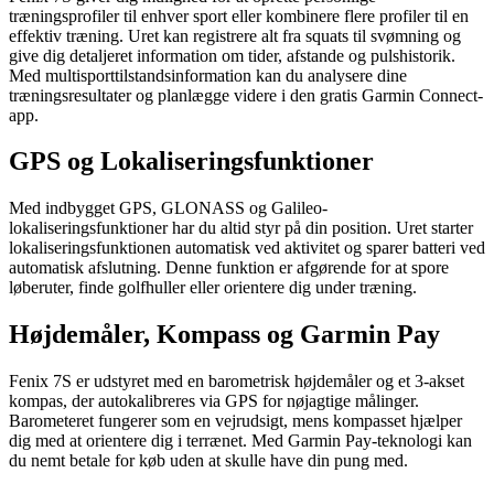
træningsprofiler til enhver sport eller kombinere flere profiler til en
effektiv træning. Uret kan registrere alt fra squats til svømning og
give dig detaljeret information om tider, afstande og pulshistorik.
Med multisporttilstandsinformation kan du analysere dine
træningsresultater og planlægge videre i den gratis Garmin Connect-
app.
GPS og Lokaliseringsfunktioner
Med indbygget GPS, GLONASS og Galileo-
lokaliseringsfunktioner har du altid styr på din position. Uret starter
lokaliseringsfunktionen automatisk ved aktivitet og sparer batteri ved
automatisk afslutning. Denne funktion er afgørende for at spore
løberuter, finde golfhuller eller orientere dig under træning.
Højdemåler, Kompass og Garmin Pay
Fenix 7S er udstyret med en barometrisk højdemåler og et 3-akset
kompas, der autokalibreres via GPS for nøjagtige målinger.
Barometeret fungerer som en vejrudsigt, mens kompasset hjælper
dig med at orientere dig i terrænet. Med Garmin Pay-teknologi kan
du nemt betale for køb uden at skulle have din pung med.