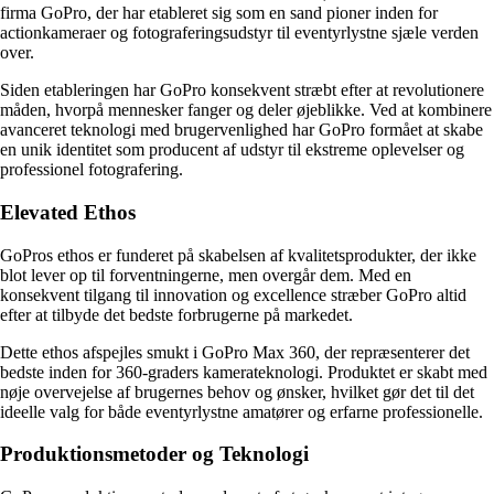
firma GoPro, der har etableret sig som en sand pioner inden for
actionkameraer og fotograferingsudstyr til eventyrlystne sjæle verden
over.
Siden etableringen har GoPro konsekvent stræbt efter at revolutionere
måden, hvorpå mennesker fanger og deler øjeblikke. Ved at kombinere
avanceret teknologi med brugervenlighed har GoPro formået at skabe
en unik identitet som producent af udstyr til ekstreme oplevelser og
professionel fotografering.
Elevated Ethos
GoPros ethos er funderet på skabelsen af kvalitetsprodukter, der ikke
blot lever op til forventningerne, men overgår dem. Med en
konsekvent tilgang til innovation og excellence stræber GoPro altid
efter at tilbyde det bedste forbrugerne på markedet.
Dette ethos afspejles smukt i GoPro Max 360, der repræsenterer det
bedste inden for 360-graders kamerateknologi. Produktet er skabt med
nøje overvejelse af brugernes behov og ønsker, hvilket gør det til det
ideelle valg for både eventyrlystne amatører og erfarne professionelle.
Produktionsmetoder og Teknologi