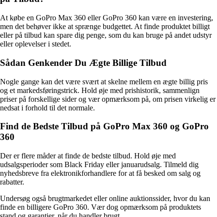
At købe en GoPro Max 360 eller GoPro 360 kan være en investering,
men det behøver ikke at sprænge budgettet. At finde produktet billigt
eller på tilbud kan spare dig penge, som du kan bruge på andet udstyr
eller oplevelser i stedet.
Sådan Genkender Du Ægte Billige Tilbud
Nogle gange kan det være svært at skelne mellem en ægte billig pris
og et markedsføringstrick. Hold øje med prishistorik, sammenlign
priser på forskellige sider og vær opmærksom på, om prisen virkelig er
nedsat i forhold til det normale.
Find de Bedste Tilbud på GoPro Max 360 og GoPro
360
Der er flere måder at finde de bedste tilbud. Hold øje med
udsalgsperioder som Black Friday eller januarudsalg. Tilmeld dig
nyhedsbreve fra elektronikforhandlere for at få besked om salg og
rabatter.
Undersøg også brugtmarkedet eller online auktionssider, hvor du kan
finde en billigere GoPro 360. Vær dog opmærksom på produktets
stand og garantier, når du handler brugt.