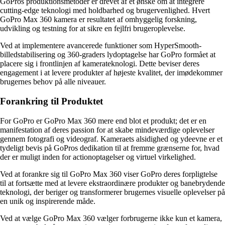
GoPros produktionsmetoder er drevet af et ønske om at integrere
cutting-edge teknologi med holdbarhed og brugervenlighed. Hvert
GoPro Max 360 kamera er resultatet af omhyggelig forskning,
udvikling og testning for at sikre en fejlfri brugeroplevelse.
Ved at implementere avancerede funktioner som HyperSmooth-
billedstabilisering og 360-graders lydoptagelse har GoPro formået at
placere sig i frontlinjen af kamerateknologi. Dette beviser deres
engagement i at levere produkter af højeste kvalitet, der imødekommer
brugernes behov på alle niveauer.
Forankring til Produktet
For GoPro er GoPro Max 360 mere end blot et produkt; det er en
manifestation af deres passion for at skabe mindeværdige oplevelser
gennem fotografi og videograf. Kameraets alsidighed og ydeevne er et
tydeligt bevis på GoPros dedikation til at fremme grænserne for, hvad
der er muligt inden for actionoptagelser og virtuel virkelighed.
Ved at forankre sig til GoPro Max 360 viser GoPro deres forpligtelse
til at fortsætte med at levere ekstraordinære produkter og banebrydende
teknologi, der beriger og transformerer brugernes visuelle oplevelser på
en unik og inspirerende måde.
Ved at vælge GoPro Max 360 vælger forbrugerne ikke kun et kamera,