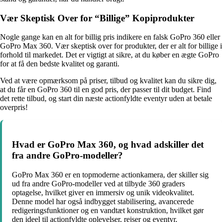
Vær Skeptisk Over for “Billige” Kopiprodukter
Nogle gange kan en alt for billig pris indikere en falsk GoPro 360 eller
GoPro Max 360. Vær skeptisk over for produkter, der er alt for billige i
forhold til markedet. Det er vigtigt at sikre, at du køber en ægte GoPro
for at få den bedste kvalitet og garanti.
Ved at være opmærksom på priser, tilbud og kvalitet kan du sikre dig,
at du får en GoPro 360 til en god pris, der passer til dit budget. Find
det rette tilbud, og start din næste actionfyldte eventyr uden at betale
overpris!
Hvad er GoPro Max 360, og hvad adskiller det
fra andre GoPro-modeller?
GoPro Max 360 er en topmoderne actionkamera, der skiller sig
ud fra andre GoPro-modeller ved at tilbyde 360 graders
optagelse, hvilket giver en immersiv og unik videokvalitet.
Denne model har også indbygget stabilisering, avancerede
redigeringsfunktioner og en vandtæt konstruktion, hvilket gør
den ideel til actionfyldte oplevelser, rejser og eventyr.