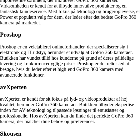
imponerende sortiment, der inkluderer GoPro 360 kameraer.
Virksomheden er kendt for at tilbyde innovative produkter og en
fantastisk kundeservice. Med fokus på teknologi og brugeroplevelse, er
Power et populært valg for dem, der leder efter det bedste GoPro 360
kamera på markedet.
Proshop
Proshop er en veletableret onlineforhandler, der specialiserer sig i
elektronik og IT-udstyr, herunder et udvalg af GoPro 360 kameraer.
Butikken har vundet tillid hos kunderne på grund af deres pålidelige
levering og konkurrencedygtige priser. Proshop er det rette sted at
besøge, hvis du leder efter et high-end GoPro 360 kamera med
avancerede funktioner.
avXperten
avXperten er kendt for sit fokus på lyd- og videoprodukter af høj
kvalitet, herunder GoPro 360 kameraer. Butikken tilbyder ekspertise
inden for AV-teknologi og tilpassede løsninger til entusiaster og
professionelle. Hos avXperten kan du finde det perfekte GoPro 360
kamera, der matcher dine behov og præferencer.
Skousen