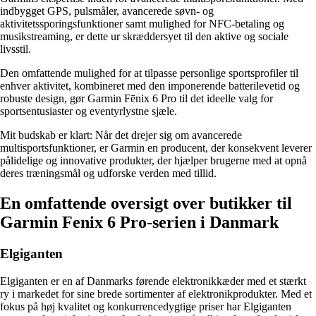
indbygget GPS, pulsmåler, avancerede søvn- og
aktivitetssporingsfunktioner samt mulighed for NFC-betaling og
musikstreaming, er dette ur skræddersyet til den aktive og sociale
livsstil.
Den omfattende mulighed for at tilpasse personlige sportsprofiler til
enhver aktivitet, kombineret med den imponerende batterilevetid og
robuste design, gør Garmin Fēnix 6 Pro til det ideelle valg for
sportsentusiaster og eventyrlystne sjæle.
Mit budskab er klart: Når det drejer sig om avancerede
multisportsfunktioner, er Garmin en producent, der konsekvent leverer
pålidelige og innovative produkter, der hjælper brugerne med at opnå
deres træningsmål og udforske verden med tillid.
En omfattende oversigt over butikker til
Garmin Fenix 6 Pro-serien i Danmark
Elgiganten
Elgiganten er en af Danmarks førende elektronikkæder med et stærkt
ry i markedet for sine brede sortimenter af elektronikprodukter. Med et
fokus på høj kvalitet og konkurrencedygtige priser har Elgiganten