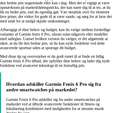
den bedste pris nogensinde eller kun i dag. Men det er vigtigt at være
opmærksom på markedsføringstricks, der kan narre dig til at tro, at du
får en bedre pris, end du egentlig gør. Vær skeptisk over for ekstremt
lave priser, der virker for gode til at være sande, og sørg for at læse det
med småt for at undgå skjulte omkostninger.
Afhængigt af dine behov og budget, kan du vælge mellem forskellige
varianter af Garmin fenix 6 Pro, såsom solar-udgaven eller modeller
med safirglas. Uanset hvilken version du vælger, er det afgørende at
sikre, at du får den bedste pris, så du kan nyde fordelene ved dette
avancerede sportsur uden at sprænge dit budget.
Med disse tip og overvejelser er du godt rustet til at finde en billig
Garmin fenix 6 Pro tilbud, der opfylder dine behov og lader dig nyde
fordelene ved avanceret teknologi til en fornuftig pris.
Hvordan adskiller Garmin Fenix 6 Pro sig fra
andre smartwatches på markedet?
Garmin Fenix 6 Pro adskiller sig fra andre smartwatches på
markedet ved at tilbyde avancerede funktioner til fitness og
lokalisering kombineret med muligheden for at streame musik