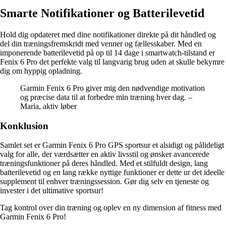
Smarte Notifikationer og Batterilevetid
Hold dig opdateret med dine notifikationer direkte på dit håndled og
del din træningsfremskridt med venner og fællesskaber. Med en
imponerende batterilevetid på op til 14 dage i smartwatch-tilstand er
Fenix 6 Pro det perfekte valg til langvarig brug uden at skulle bekymre
dig om hyppig opladning.
Garmin Fenix 6 Pro giver mig den nødvendige motivation
og præcise data til at forbedre min træning hver dag. –
Maria, aktiv løber
Konklusion
Samlet set er Garmin Fenix 6 Pro GPS sportsur et alsidigt og pålideligt
valg for alle, der værdsætter en aktiv livsstil og ønsker avancerede
træningsfunktioner på deres håndled. Med et stilfuldt design, lang
batterilevetid og en lang række nyttige funktioner er dette ur det ideelle
supplement til enhver træningssession. Gør dig selv en tjeneste og
invester i det ultimative sportsur!
Tag kontrol over din træning og oplev en ny dimension af fitness med
Garmin Fenix 6 Pro!