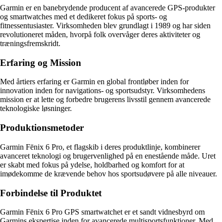
Garmin er en banebrydende producent af avancerede GPS-produkter
og smartwatches med et dedikeret fokus på sports- og
fitnessentusiaster. Virksomheden blev grundlagt i 1989 og har siden
revolutioneret måden, hvorpå folk overvåger deres aktiviteter og
træningsfremskridt.
Erfaring og Mission
Med årtiers erfaring er Garmin en global frontløber inden for
innovation inden for navigations- og sportsudstyr. Virksomhedens
mission er at lette og forbedre brugerens livsstil gennem avancerede
teknologiske løsninger.
Produktionsmetoder
Garmin Fēnix 6 Pro, et flagskib i deres produktlinje, kombinerer
avanceret teknologi og brugervenlighed på en enestående måde. Uret
er skabt med fokus på ydelse, holdbarhed og komfort for at
imødekomme de krævende behov hos sportsudøvere på alle niveauer.
Forbindelse til Produktet
Garmin Fēnix 6 Pro GPS smartwatchet er et sandt vidnesbyrd om
Garmins ekspertise inden for avancerede multisportsfunktioner. Med