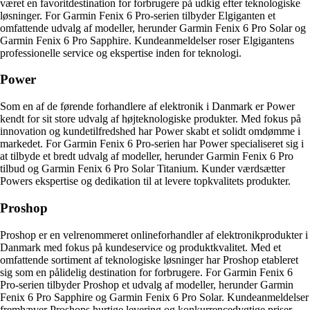
været en favoritdestination for forbrugere på udkig efter teknologiske
løsninger. For Garmin Fenix 6 Pro-serien tilbyder Elgiganten et
omfattende udvalg af modeller, herunder Garmin Fenix 6 Pro Solar og
Garmin Fenix 6 Pro Sapphire. Kundeanmeldelser roser Elgigantens
professionelle service og ekspertise inden for teknologi.
Power
Som en af de førende forhandlere af elektronik i Danmark er Power
kendt for sit store udvalg af højteknologiske produkter. Med fokus på
innovation og kundetilfredshed har Power skabt et solidt omdømme i
markedet. For Garmin Fenix 6 Pro-serien har Power specialiseret sig i
at tilbyde et bredt udvalg af modeller, herunder Garmin Fenix 6 Pro
tilbud og Garmin Fenix 6 Pro Solar Titanium. Kunder værdsætter
Powers ekspertise og dedikation til at levere topkvalitets produkter.
Proshop
Proshop er en velrenommeret onlineforhandler af elektronikprodukter i
Danmark med fokus på kundeservice og produktkvalitet. Med et
omfattende sortiment af teknologiske løsninger har Proshop etableret
sig som en pålidelig destination for forbrugere. For Garmin Fenix 6
Pro-serien tilbyder Proshop et udvalg af modeller, herunder Garmin
Fenix 6 Pro Sapphire og Garmin Fenix 6 Pro Solar. Kundeanmeldelser
fremhæver Proshops hurtige levering og konkurrencedygtige priser.