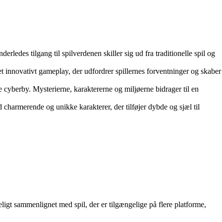
rledes tilgang til spilverdenen skiller sig ud fra traditionelle spil og
 innovativt gameplay, der udfordrer spillernes forventninger og skaber
re cyberby. Mysterierne, karaktererne og miljøerne bidrager til en
charmerende og unikke karakterer, der tilføjer dybde og sjæl til
igt sammenlignet med spil, der er tilgængelige på flere platforme,