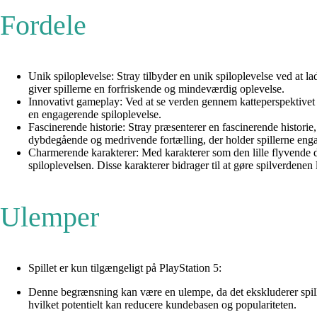
Fordele
Unik spiloplevelse: Stray tilbyder en unik spiloplevelse ved at lad
giver spillerne en forfriskende og mindeværdig oplevelse.
Innovativt gameplay: Ved at se verden gennem katteperspektivet 
en engagerende spiloplevelse.
Fascinerende historie: Stray præsenterer en fascinerende historie,
dybdegående og medrivende fortælling, der holder spillerne engager
Charmerende karakterer: Med karakterer som den lille flyvende d
spiloplevelsen. Disse karakterer bidrager til at gøre spilverden
Ulemper
Spillet er kun tilgængeligt på PlayStation 5:
Denne begrænsning kan være en ulempe, da det ekskluderer spiller
hvilket potentielt kan reducere kundebasen og populariteten.