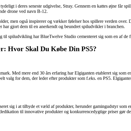
s tydeligt i deres seneste udgivelse, Stray. Gennem en kattes øjne får s
vende drone ved navn B-12.
der, men også inspirerer og vækker følelser hos spillere verden over. De
r har gjort dem til en anerkendt og beundret spiludvikler i branchen.
ng til spiludvikling har BlueTwelve Studio cementeret sig som en af de
er: Hvor Skal Du Købe Din PS5?
mark. Med mere end 30 års erfaring har Elgiganten etableret sig som en p
deelt valg for dem, der leder efter produkter som f.eks. en PS5. Elgigant
eret sig i at tilbyde et væld af produkter, herunder gamingudstyr som 
edikation til innovative produkter og konkurrencedygtige priser gør dem 