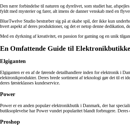
Den nære forbindelse til naturen og dyrelivet, som studiet har, afspejle
fyldt med mysterier og farer, alt imens de danner venskab med en fly
BlueTwelve Studio bestræber sig på at skabe spil, der ikke kun underhol
hvert aspekt af deres produktioner, og det er netop denne dedikation, de
Med en dyrkning af kreativitet, en passion for gaming og en unik tilga
En Omfattende Guide til Elektronikbutikk
Elgiganten
Elgiganten er en af de førende detailhandlere inden for elektronik i Dan
elektronikprodukter. Deres brede sortiment af teknologi gør det til et i
deres førsteklasses kundeservice.
Power
Power er en anden populær elektronikbutik i Danmark, der har specialis
butiksoplevelse har Power vundet popularitet blandt forbrugere. Deres d
Proshop