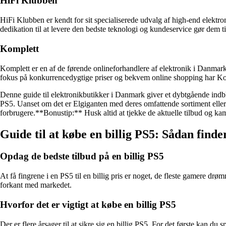
HiFi Klubben
HiFi Klubben er kendt for sit specialiserede udvalg af high-end elekt
dedikation til at levere den bedste teknologi og kundeservice gør dem til
Komplett
Komplett er en af de førende onlineforhandlere af elektronik i Danmar
fokus på konkurrencedygtige priser og bekvem online shopping har Komp
Denne guide til elektronikbutikker i Danmark giver et dybtgående indbl
PS5. Uanset om det er Elgiganten med deres omfattende sortiment eller 
forbrugere.**Bonustip:** Husk altid at tjekke de aktuelle tilbud og kam
Guide til at købe en billig PS5: Sådan finde
Opdag de bedste tilbud på en billig PS5
At få fingrene i en PS5 til en billig pris er noget, de fleste gamere 
forkant med markedet.
Hvorfor det er vigtigt at købe en billig PS5
Der er flere årsager til at sikre sig en billig PS5. For det første kan d