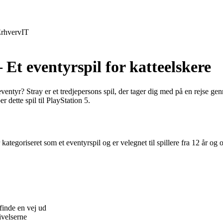
rhverv
IT
 Et eventyrspil for katteelskere
 eventyr? Stray er et tredjepersons spil, der tager dig med på en rejse g
r dette spil til PlayStation 5.
 kategoriseret som et eventyrspil og er velegnet til spillere fra 12 år o
finde en vej ud
velserne