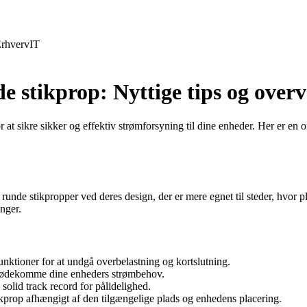
rhverv
IT
de stikprop: Nyttige tips og overv
r at sikre sikker og effektiv strømforsyning til dine enheder. Her er en 
e runde stikpropper ved deres design, der er mere egnet til steder, hvor pl
inger.
nktioner for at undgå overbelastning og kortslutning.
 imødekomme dine enheders strømbehov.
solid track record for pålidelighed.
ikprop afhængigt af den tilgængelige plads og enhedens placering.