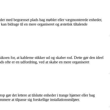
il steder med begrænset plads bag møbler eller vægmonterede enheder,
kan bidrage til en mere organiseret og æstetisk tiltalende
isikoen for, at kablerne stikker ud og skaber rod. Dette gør den ideel
ds ofte er en udfordring, ved at skabe en mere organiseret
p gør det lettere at tilslutte enheder i trange hjørner eller bag
ere at tilpasse sig forskellige installationsmiljøer.