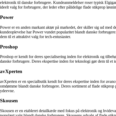
elektronik til danske forbrugere. Kundeanmeldelser roser typisk Elgiga
ideelt valg for forbrugere, der leder efter pålidelige flade stikprop løsni
Power
Power er en anden markant aktør på markedet, der skiller sig ud med de
kundeoplevelse har Power vundet popularitet blandt danske forbrugere. D
dem til et attraktivt valg for tech-entusiaster.
Proshop
Proshop er kendt for deres specialisering inden for elektronik og tilbe
danske forbrugere. Deres ekspertise inden for teknologi gør dem til et id
avXperten
avXperten er en specialbutik kendt for deres ekspertise inden for avanc
omdømme blandt danske forbrugere. Deres sortiment af flade stikprop 
ydeevne.
Skousen
Skousen er en etableret detailkæde med fokus på elektronik og hvidevar
populært valg blandt danske forbrugere. Skousens udvalg af flade stik