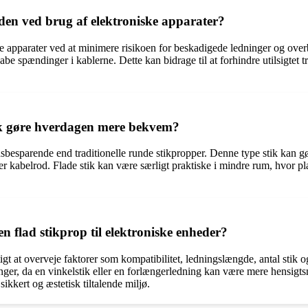
den ved brug af elektroniske apparater?
 apparater ved at minimere risikoen for beskadigede ledninger og overbe
e spændinger i kablerne. Dette kan bidrage til at forhindre utilsigtet tr
tik gøre hverdagen mere bekvem?
adsbesparende end traditionelle runde stikpropper. Denne type stik kan 
er kabelrod. Flade stik kan være særligt praktiske i mindre rum, hvor 
 flad stikprop til elektroniske enheder?
tigt at overveje faktorer som kompatibilitet, ledningslængde, antal stik
ger, da en vinkelstik eller en forlængerledning kan være mere hensigtsmæ
kkert og æstetisk tiltalende miljø.