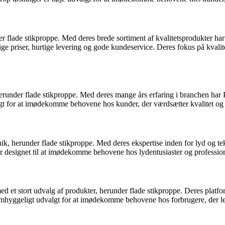
er flade stikproppe. Med deres brede sortiment af kvalitetsprodukter ha
riser, hurtige levering og gode kundeservice. Deres fokus på kvalitet 
herunder flade stikproppe. Med deres mange års erfaring i branchen ha
lgt for at imødekomme behovene hos kunder, der værdsætter kvalitet og 
ik, herunder flade stikproppe. Med deres ekspertise inden for lyd og t
 er designet til at imødekomme behovene hos lydentusiaster og profession
 et stort udvalg af produkter, herunder flade stikproppe. Deres platfor
mhyggeligt udvalgt for at imødekomme behovene hos forbrugere, der lede