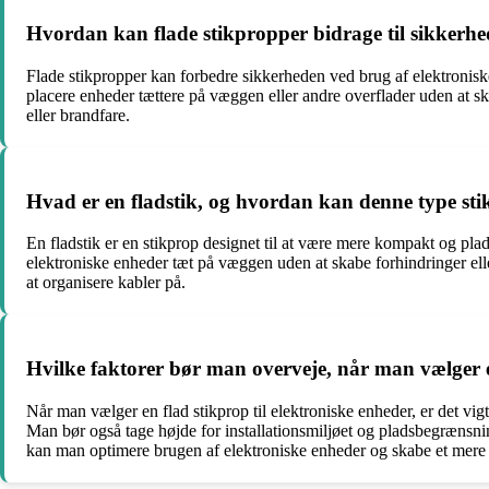
Hvordan kan flade stikpropper bidrage til sikkerhe
Flade stikpropper kan forbedre sikkerheden ved brug af elektroniske
placere enheder tættere på væggen eller andre overflader uden at skab
eller brandfare.
Hvad er en fladstik, og hvordan kan denne type s
En fladstik er en stikprop designet til at være mere kompakt og pl
elektroniske enheder tæt på væggen uden at skabe forhindringer ell
at organisere kabler på.
Hvilke faktorer bør man overveje, når man vælger en
Når man vælger en flad stikprop til elektroniske enheder, er det vig
Man bør også tage højde for installationsmiljøet og pladsbegrænsnin
kan man optimere brugen af elektroniske enheder og skabe et mere si