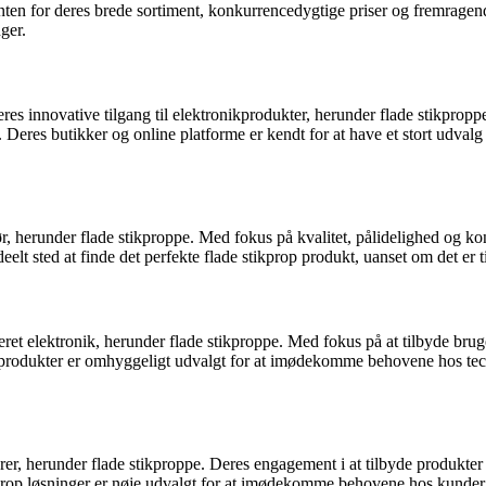
nten for deres brede sortiment, konkurrencedygtige priser og fremragend
nger.
res innovative tilgang til elektronikprodukter, herunder flade stikpro
eres butikker og online platforme er kendt for at have et stort udvalg a
hør, herunder flade stikproppe. Med fokus på kvalitet, pålidelighed og 
eelt sted at finde det perfekte flade stikprop produkt, uanset om det er 
eret elektronik, herunder flade stikproppe. Med fokus på at tilbyde brug
produkter er omhyggeligt udvalgt for at imødekomme behovene hos tech-
er, herunder flade stikproppe. Deres engagement i at tilbyde produkter 
prop løsninger er nøje udvalgt for at imødekomme behovene hos kunder, 