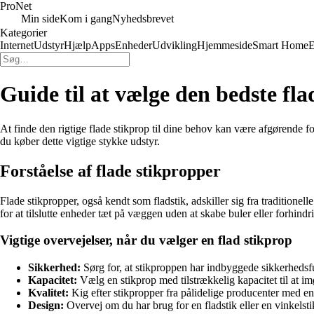
Pro
Net
Min side
Kom i gang
Nyhedsbrevet
Kategorier
Internet
Udstyr
Hjælp
Apps
Enheder
Udvikling
Hjemmeside
Smart Home
E
Guide til at vælge den bedste fla
At finde den rigtige flade stikprop til dine behov kan være afgørende fo
du køber dette vigtige stykke udstyr.
Forståelse af flade stikpropper
Flade stikpropper, også kendt som fladstik, adskiller sig fra traditionell
for at tilslutte enheder tæt på væggen uden at skabe buler eller forhindr
Vigtige overvejelser, når du vælger en flad stikprop
Sikkerhed:
Sørg for, at stikproppen har indbyggede sikkerhedsfu
Kapacitet:
Vælg en stikprop med tilstrækkelig kapacitet til at
Kvalitet:
Kig efter stikpropper fra pålidelige producenter med en 
Design:
Overvej om du har brug for en fladstik eller en vinkelst