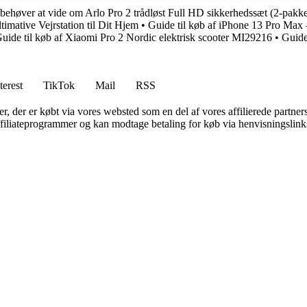
 behøver at vide om Arlo Pro 2 trådløst Full HD sikkerhedssæt (2-pakk
mative Vejrstation til Dit Hjem
•
Guide til køb af iPhone 13 Pro Ma
uide til køb af Xiaomi Pro 2 Nordic elektrisk scooter MI29216
•
Guide
terest
TikTok
Mail
RSS
ter, der er købt via vores websted som en del af vores affilierede partne
affiliateprogrammer og kan modtage betaling for køb via henvisningslinks