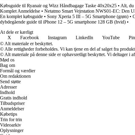
Købsguide til Ryanair og Wizz Håndbagage Taske 40x20x25
•
Alt, du
Komplet Anmeldelse
•
Netatmo Smart Vejrstation NWS01-EC: Den Ulti
En komplet købsguide
•
Sony Xperia 5 III – 5G Smartphone (grøn)
•
G
dybdegående guide til iPhone 12 – 5G smartphone 128 GB (hvid)
•
At dele er kærligt
X
Facebook
Instagram
LinkedIn
YouTube
Pin
© Alt materiale er beskyttet.
© Alle rettigheder forbeholdes. Vi kan tjene en del af salget fra produk
© Alt materiale på denne side er ophavsretligt beskyttet. Vi deltager i 
Mød os
Bag om
Formål og værdier
Om redaktionen
Send støtte
Adresser
Indhold
Gratis indhold
Tilbudspriser
Anmeldelser
Købetips
Trin for trin
Videoarkiv
Oplysninger