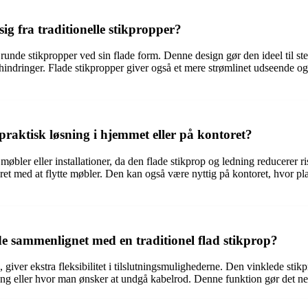
ig fra traditionelle stikpropper?
onelle runde stikpropper ved sin flade form. Denne design gør den ideel t
indringer. Flade stikpropper giver også et mere strømlinet udseende og 
raktisk løsning i hjemmet eller på kontoret?
møbler eller installationer, da den flade stikprop og ledning reducerer r
ret med at flytte møbler. Den kan også være nyttig på kontoret, hvor pla
de sammenlignet med en traditionel flad stikprop?
iver ekstra fleksibilitet i tilslutningsmulighederne. Den vinklede stikpro
ang eller hvor man ønsker at undgå kabelrod. Denne funktion gør det nemm