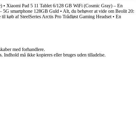
e)
•
Xiaomi Pad 5 11 Tablet 6/128 GB WiFi (Cosmic Gray) – En
x – 5G smartphone 128GB Guld
•
Alt, du behøver at vide om Beolit 20:
 til køb af SteelSeries Arctis Pro Trådløst Gaming Headset
•
En
rskaber med forhandlere.
. Indhold må ikke kopieres eller bruges uden tilladelse.