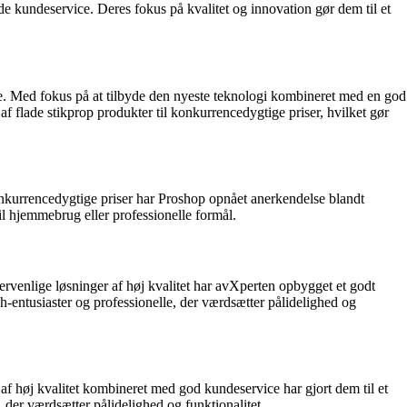
e kundeservice. Deres fokus på kvalitet og innovation gør dem til et
ppe. Med fokus på at tilbyde den nyeste teknologi kombineret med en god
f flade stikprop produkter til konkurrencedygtige priser, hvilket gør
konkurrencedygtige priser har Proshop opnået anerkendelse blandt
til hjemmebrug eller professionelle formål.
ervenlige løsninger af høj kvalitet har avXperten opbygget et godt
entusiaster og professionelle, der værdsætter pålidelighed og
af høj kvalitet kombineret med god kundeservice har gjort dem til et
der værdsætter pålidelighed og funktionalitet.