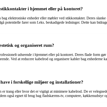
tikkontakter i hjemmet eller på kontoret?
n bag elektroniske enheder eller møbler ved stikkontakter. Deres slanke 
ndgå potentielle farer som f.eks. beskadigede ledninger. Dette kan bidrag
æstetisk og organiseret rum?
rofessionelt udseende i hjemmet eller på kontoret. Deres flade form gør
dseende. Ved at reducere kabelrod og organisere kabler bag enhederne kan
ave i forskellige miljøer og installationer?
n er trang eller hvor det er vigtigt at minimere kabelrod. De er velegnede
r dem også egnet til brug bag fladskærms-tv, computere, køkkenudstyr o