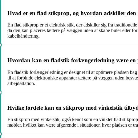
Hvad er en flad stikprop, og hvordan adskiller den s
En flad stikprop er et elektrisk stik, der adskiller sig fra traditi
da den kan placeres tættere på væggen uden at skabe buler eller forh
kabelhåndtering.
Hvordan kan en fladstik forlængerledning være en p
En fladstik forlængerledning er designet til at optimere pladsen bag 
til at forbinde elektroniske apparater tættere på væggen uden besvæ
arbejdsstation.
Hvilke fordele kan en stikprop med vinkelstik tilby
En stikprop med vinkelstik, også kendt som en vinklet flad stikprop, g
møbler, hvilket kan være afgørende i situationer, hvor pladsen er tr