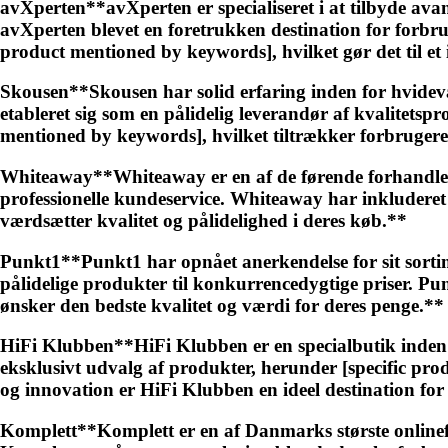
avXperten**avXperten er specialiseret i at tilbyde ava
avXperten blevet en foretrukken destination for forbrug
product mentioned by keywords], hvilket gør det til et
Skousen**Skousen har solid erfaring inden for hvidevar
etableret sig som en pålidelig leverandør af kvalitetsp
mentioned by keywords], hvilket tiltrækker forbrugere,
Whiteaway**Whiteaway er en af de førende forhandlere
professionelle kundeservice. Whiteaway har inkluderet
værdsætter kvalitet og pålidelighed i deres køb.**
Punkt1**Punkt1 har opnået anerkendelse for sit sortim
pålidelige produkter til konkurrencedygtige priser. Pun
ønsker den bedste kvalitet og værdi for deres penge.**
HiFi Klubben**HiFi Klubben er en specialbutik inden for
eksklusivt udvalg af produkter, herunder [specific prod
og innovation er HiFi Klubben en ideel destination fo
Komplett**Komplett er en af Danmarks største onlinefo