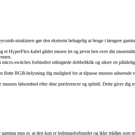
comb-strukturen gør den ekstremt behagelig at bruge i længere gaming
t HyperFlex-kabel glider musen let og jævnt hen over din musemåtte, h
kærmen.
cro-switches forhindrer utilsigtede dobbeltklik og sikrer en pålidelig
den flotte RGB-belysning dig mulighed for at tilpasse musens udseende e
usens følsomhed efter dine præferencer og spilstil. Dette giver dig m
 gaming mus er, at den kun er ledningsforbundet og ikke trådløs som 