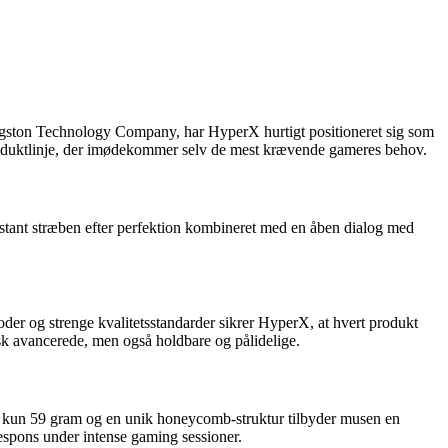
ngston Technology Company, har HyperX hurtigt positioneret sig som
roduktlinje, der imødekommer selv de mest krævende gameres behov.
konstant stræben efter perfektion kombineret med en åben dialog med
der og strenge kvalitetsstandarder sikrer HyperX, at hvert produkt
isk avancerede, men også holdbare og pålidelige.
 kun 59 gram og en unik honeycomb-struktur tilbyder musen en
espons under intense gaming sessioner.