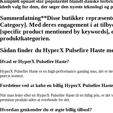
Komplett opnået stor popularitet blandt danske forbrug
ideelt valg for dem, der søger den nyeste teknologi og 
Sammenfatning**Disse butikker repræsentere
Category]. Med deres engagement i at tilby
[specific product mentioned by keywords], er
produktkategorien.
Sådan finder du HyperX Pulsefire Haste med
Hvad er HyperX Pulsefire Haste?
HyperX Pulsefire Haste er en high-performance gaming mus, der er desi
præcis kontrol.
Fordelene ved at købe en billig HyperX Pulsefire Haste
Når man leder efter en HyperX Pulsefire Haste til en billig pris, er de
premium produkt uden at overbetale for det.
Hvordan genkender du et ægte billig tilbud?