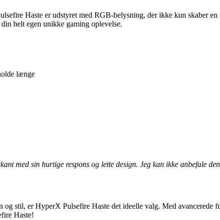
lsefire Haste er udstyret med RGB-belysning, der ikke kun skaber en st
din helt egen unikke gaming oplevelse.
holde længe
ant med sin hurtige respons og lette design. Jeg kan ikke anbefale den
og stil, er HyperX Pulsefire Haste det ideelle valg. Med avancerede funk
fire Haste!