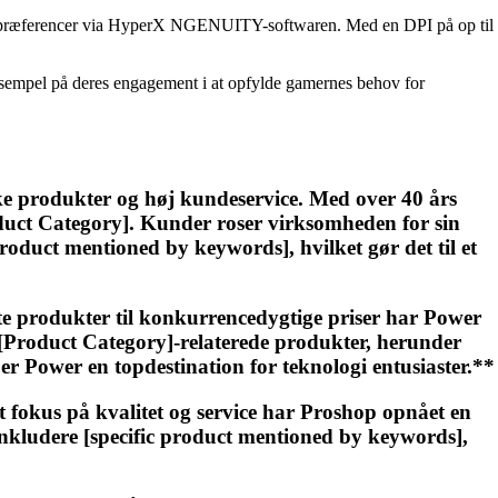
dine præferencer via HyperX NGENUITY-softwaren. Med en DPI på op til
ksempel på deres engagement i at opfylde gamernes behov for
ke produkter og høj kundeservice. Med over 40 års
roduct Category]. Kunder roser virksomheden for sin
 product mentioned by keywords], hvilket gør det til et
ste produkter til konkurrencedygtige priser har Power
af [Product Category]-relaterede produkter, herunder
 Power en topdestination for teknologi entusiaster.**
 fokus på kvalitet og service har Proshop opnået en
nkludere [specific product mentioned by keywords],