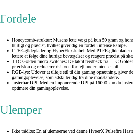
Fordele
Honeycomb-struktur: Musens lette vægt på kun 59 gram og honey
hurtigt og præcist, hvilket giver dig en fordel i intense kampe.
PTFE-glideplader og HyperFlex-kabel: Med PTFE-glideplader og e
lettere at følge dine hurtige bevægelser og reagere præcist på s
TTC Golden micro-switches: De taktil feedback fra TTC Golden mi
præcision og reducerer risikoen for fejl under intense spil.
RGB-lys: Udover at tilføje stil til din gaming opsætning, giver 
gamingoplevelse, som adskiller dig fra dine modstandere.
Justerbar DPI: Med en imponerende DPI på 16000 kan du justere m
optimere din gamingoplevelse.
Ulemper
Ikke trådløs: En af ulemperne ved denne HyperX Pulsefire Haste