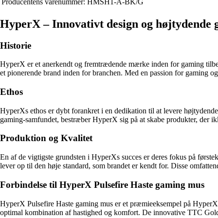
Producentens varenummer:
HMSH1-A-BK/G
HyperX – Innovativt design og højtydende 
Historie
HyperX er et anerkendt og fremtrædende mærke inden for gaming tilbe
et pionerende brand inden for branchen. Med en passion for gaming og
Ethos
HyperXs ethos er dybt forankret i en dedikation til at levere højtydend
gaming-samfundet, bestræber HyperX sig på at skabe produkter, der ik
Produktion og Kvalitet
En af de vigtigste grundsten i HyperXs succes er deres fokus på første
lever op til den høje standard, som brandet er kendt for. Disse omfatt
Forbindelse til HyperX Pulsefire Haste gaming mus
HyperX Pulsefire Haste gaming mus er et præmieeksempel på HyperXs e
optimal kombination af hastighed og komfort. De innovative TTC Golde