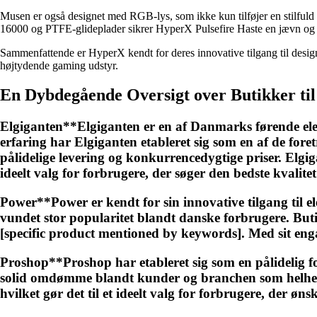
Musen er også designet med RGB-lys, som ikke kun tilføjer en stilfu
16000 og PTFE-glideplader sikrer HyperX Pulsefire Haste en jævn og p
Sammenfattende er HyperX kendt for deres innovative tilgang til desi
højtydende gaming udstyr.
En Dybdegående Oversigt over Butikker ti
Elgiganten**Elgiganten er en af Danmarks førende elek
erfaring har Elgiganten etableret sig som en af de for
pålidelige levering og konkurrencedygtige priser. Elgiga
ideelt valg for forbrugere, der søger den bedste kvalite
Power**Power er kendt for sin innovative tilgang til e
vundet stor popularitet blandt danske forbrugere. Butik
[specific product mentioned by keywords]. Med sit en
Proshop**Proshop har etableret sig som en pålidelig f
solid omdømme blandt kunder og branchen som helhed. 
hvilket gør det til et ideelt valg for forbrugere, der øn