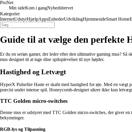
Pro
Net
Min side
Kom i gang
Nyhedsbrevet
Kategorier
Internet
Udstyr
Hjælp
Apps
Enheder
Udvikling
Hjemmeside
Smart Home
E
Guide til at vælge den perfekte
Er du en seriøs gamer, der leder efter den ultimative gaming mus? S
mus designet til at tage dine spiloplevelser til nye højder.
Hastighed og Letvægt
HyperX Pulsefire Haste er skabt med hastighed for øje. Med en vægt på 
præcist under intense spil. Honeycomb-designet sikrer ikke kun letvægt,
TTC Golden micro-switches
Denne mus er udstyret med TTC Golden micro-switches, der giver en ta
bekymringer.
RGB-lys og Tilpasning