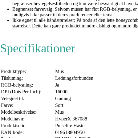
begrænser bevægelsesfriheden og kan være besværligt at have kabl
Begrænset farvevalg: Selvom musen har flot RGB-belysning, er de
muligvis ikke passer til deres præferencer eller tema.
Ikke egnet til alle håndstørrelser: På trods af den lette honeyc
størrelser. Dette kan gøre produktet mindre alsidigt og mindre ti
Specifikationer
Produkttype:
Mus
Tilslutning:
Ledningsforbunden
RGB-belysning:
Ja
DPI (Dots Per Inch):
16000
Velegnet til:
Gaming
Farve:
Sort
Modelbeskrivelse:
Mus
Modelnavn:
HyperX 367088
Produktserie:
Pulsefire Haste
EAN-kode:
0196188049501