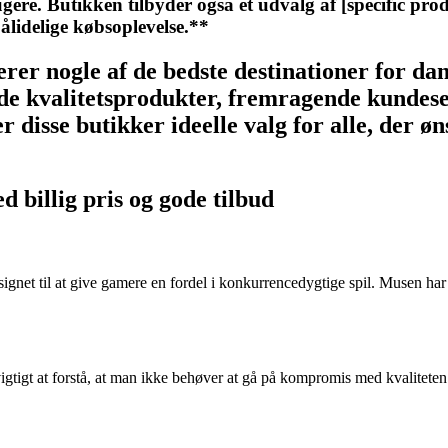
ere. Butikken tilbyder også et udvalg af [specific prod
pålidelige købsoplevelse.**
r nogle af de bedste destinationer for dan
de kvalitetsprodukter, fremragende kundeser
 disse butikker ideelle valg for alle, der ø
 billig pris og gode tilbud
gnet til at give gamere en fordel i konkurrencedygtige spil. Musen har
t vigtigt at forstå, at man ikke behøver at gå på kompromis med kvalite