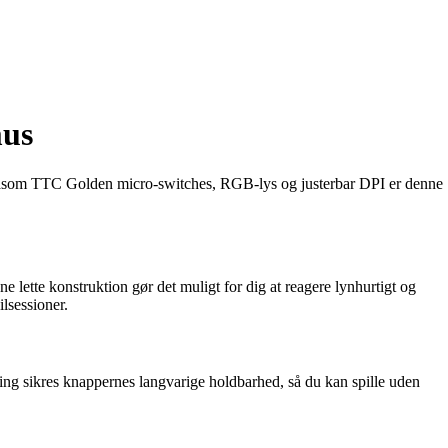
mus
r såsom TTC Golden micro-switches, RGB-lys og justerbar DPI er denne
ette konstruktion gør det muligt for dig at reagere lynhurtigt og
lsessioner.
ng sikres knappernes langvarige holdbarhed, så du kan spille uden