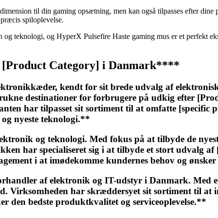
ld dimension til din gaming opsætning, men kan også tilpasses efter 
ræcis spiloplevelse.
gn og teknologi, og HyperX Pulsefire Haste gaming mus er et perfekt e
l [Product Category] i Danmark****
tronikkæder, kendt for sit brede udvalg af elektronis
etrukne destinationer for forbrugere på udkig efter [P
nten har tilpasset sit sortiment til at omfatte [specific
t og nyeste teknologi.**
lektronik og teknologi. Med fokus på at tilbyde de nye
ken har specialiseret sig i at tilbyde et stort udvalg 
gagement i at imødekomme kundernes behov og ønsker er
orhandler af elektronik og IT-udstyr i Danmark. Med et
Virksomheden har skræddersyet sit sortiment til at i
sker den bedste produktkvalitet og serviceoplevelse.**