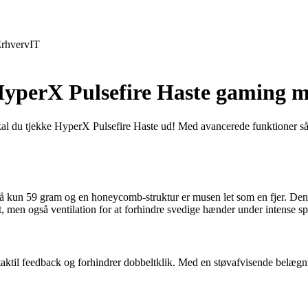
rhverv
IT
 HyperX Pulsefire Haste gaming 
å skal du tjekke HyperX Pulsefire Haste ud! Med avancerede funktione
kun 59 gram og en honeycomb-struktur er musen let som en fjer. Denne l
 men også ventilation for at forhindre svedige hænder under intense spi
ktil feedback og forhindrer dobbeltklik. Med en støvafvisende belægni