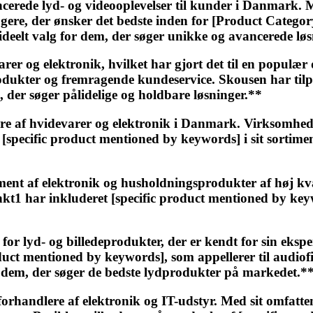
ncerede lyd- og videooplevelser til kunder i Danmark. 
ere, der ønsker det bedste inden for [Product Category]
 ideelt valg for dem, der søger unikke og avancerede l
er og elektronik, hvilket har gjort det til en populær
rodukter og fremragende kundeservice. Skousen har tilpas
 der søger pålidelige og holdbare løsninger.**
 af hvidevarer og elektronik i Danmark. Virksomheden
 [specific product mentioned by keywords] i sit sorti
ent af elektronik og husholdningsprodukter af høj kva
kt1 har inkluderet [specific product mentioned by keywo
 lyd- og billedeprodukter, der er kendt for sin ekspert
uct mentioned by keywords], som appellerer til audiofil
r dem, der søger de bedste lydprodukter på markedet.*
rhandlere af elektronik og IT-udstyr. Med sit omfatten