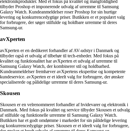
elektronikprodukter. Med et fokus på kvalitet og mangfoldighed
tilbyder Proshop et imponerende udvalg af urremme til Samsung
Galaxy Watch. Kundeanmeldelser roser Proshop for sin hurtige
levering og konkurrencedygtige priser. Butikken er et populært valg
for forbrugere, der søger stilfulde og holdbare urremme til deres
Samsung-ur.
avXperten
avXperten er en dedikeret forhandler af AV-udstyr i Danmark og
tilbyder også et udvalg af tilbehør til tech-enheder. Med fokus på
kvalitet og funktionalitet har avXperten et udvalg af urremme til
Samsung Galaxy Watch, der kombinerer stil og holdbarhed.
Kundeanmeldelser fremhæver avXpertens ekspertise og kompetente
kundeservice. avXperten er et ideelt valg for forbrugere, der ønsker
specialiserede og pålidelige urremme til deres Samsung-ur.
Skousen
Skousen er en velrenommeret forhandler af hvidevarer og elektronik i
Danmark. Med fokus på kvalitet og service tilbyder Skousen et udvalg
af stilfulde og funktionelle urremme til Samsung Galaxy Watch.
Butikken har et godt omdømme i markedet for sin pålidelige levering
og konkurrencedygtige priser. Skousen er et ideelt valg for forbrugere,
der ønsker et bredt udvalg af urremme til deres Samsung-ur.