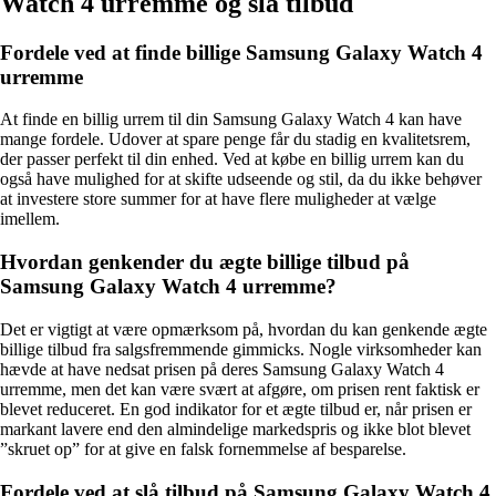
Watch 4 urremme og slå tilbud
Fordele ved at finde billige Samsung Galaxy Watch 4
urremme
At finde en billig urrem til din Samsung Galaxy Watch 4 kan have
mange fordele. Udover at spare penge får du stadig en kvalitetsrem,
der passer perfekt til din enhed. Ved at købe en billig urrem kan du
også have mulighed for at skifte udseende og stil, da du ikke behøver
at investere store summer for at have flere muligheder at vælge
imellem.
Hvordan genkender du ægte billige tilbud på
Samsung Galaxy Watch 4 urremme?
Det er vigtigt at være opmærksom på, hvordan du kan genkende ægte
billige tilbud fra salgsfremmende gimmicks. Nogle virksomheder kan
hævde at have nedsat prisen på deres Samsung Galaxy Watch 4
urremme, men det kan være svært at afgøre, om prisen rent faktisk er
blevet reduceret. En god indikator for et ægte tilbud er, når prisen er
markant lavere end den almindelige markedspris og ikke blot blevet
”skruet op” for at give en falsk fornemmelse af besparelse.
Fordele ved at slå tilbud på Samsung Galaxy Watch 4