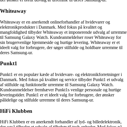
Whiteaway
Whiteaway er en anerkendt onlineforhandler af hvidevarer og
elektronikprodukter i Danmark. Med fokus på kvalitet og
mangfoldighed tilbyder Whiteaway et imponerende udvalg af urremme
til Samsung Galaxy Watch. Kundeanmeldelser roser Whiteaway for
sin brugervenlige hjemmeside og hurtige levering. Whiteaway er et
ideelt valg for forbrugere, der søger stilfulde og holdbare urremme til
deres Samsung-ur.
Punkt1
Punkt1 er en populær kæde af hvidevare- og elektronikforretninger i
Danmark. Med fokus på kvalitet og service tilbyder Punkt1 et udvalg
af stilfulde og funktionelle urremme til Samsung Galaxy Watch.
Kundeanmeldelser fremhæver Punkt1s venlige personale og hurtige
leveringstider. Punkt1 er et ideelt valg for forbrugere, der ønsker
pålidelige og stilfulde urremme til deres Samsung-ur.
HiFi Klubben
HiFi Klubben er en anerkendt forhandler af lyd- og billedelektronik,
der også tilbyder et udvalg af tilbehør til tech-enheder. Med fokus på